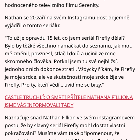
hodnoceného televizního filmu Serenity.
Nathan se 20.září na svém Instagramu dost dojemně
vyjádřil o tomto seriálu:
"To už je opravdu 15 let, co jsem seriál Firefly dělal?
Bylo by těžké všechno namačkat do seznamu, jak moc
mě změnil, povznesl, stlačil dolů a učinil ze mne
skromného člověka. Potkal jsem tu své nejbližsí,
jednoho z nich dokonce ztratil. Vždycky říkám, že Firefly
je moje srdce, ale ve skutečnosti moje srdce žije ve
Firefly. Pro ty, kteří vědí... uvidíme se brzy."
CASTLE TRUCHLÍ: O SMRTI PŘÍTELE NATHANA FILLIONA
JSME VÁS INFORMOVALI TADY
Naznačuje snad Nathan Fillion ve svém instagramovém
postu, že by slavný seriál Firefly mohl dostat vlastní
pokračování? Musíme vám také připomenout, že