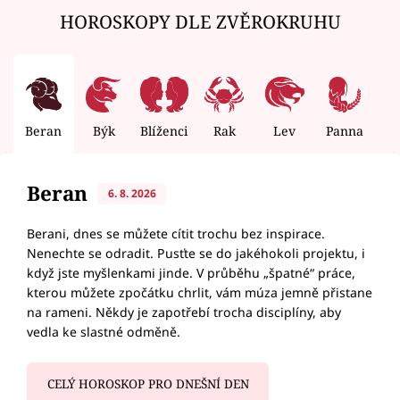
HOROSKOPY DLE ZVĚROKRUHU
Beran
Býk
Blíženci
Rak
Lev
Panna
V
Beran
6. 8. 2026
Berani, dnes se můžete cítit trochu bez inspirace.
Nenechte se odradit. Pusťte se do jakéhokoli projektu, i
když jste myšlenkami jinde. V průběhu „špatné“ práce,
kterou můžete zpočátku chrlit, vám múza jemně přistane
na rameni. Někdy je zapotřebí trocha disciplíny, aby
vedla ke slastné odměně.
CELÝ HOROSKOP PRO DNEŠNÍ DEN