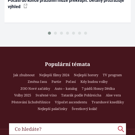
Počasí do konce prázdnin může překvapit. Detaily prozrazuje
výhled
Populární témata
Jak zhubnout
Nejlepší filmy 2024
Nejlepší horory
TV program
Změna času
Partie
Počasí
Kdy budou volby
ZOO Nové začátky
Auto – katalog
7 pádů Honzy Dědka
Volby 2025
Svařené víno
Tatarák podle Pohlreicha
Aloe vera
Pěstování lichořeřišnice
Výpočet ascendentu
Tvarohové knedlíky
Nejlepší palačinky
Švestkový koláč