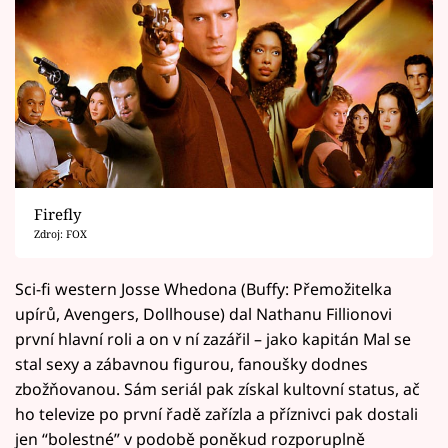
Firefly
Zdroj: FOX
Sci-fi western Josse Whedona (Buffy: Přemožitelka
upírů, Avengers, Dollhouse) dal Nathanu Fillionovi
první hlavní roli a on v ní zazářil – jako kapitán Mal se
stal sexy a zábavnou figurou, fanoušky dodnes
zbožňovanou. Sám seriál pak získal kultovní status, ač
ho televize po první řadě zařízla a příznivci pak dostali
jen “bolestné” v podobě poněkud rozporuplně