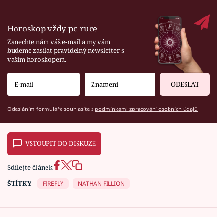
Horoskop vždy po ruce
Zanechte nám váš e-mail a my vám
budeme zasílat pravidelný newsletter s
vaším horoskopem.
ODESLAT
Odesláním formuláře souhlasíte s
podmínkami zpracování osobních údajů
VSTOUPIT DO DISKUZE
Sdílejte článek
ŠTÍTKY
FIREFLY
NATHAN FILLION