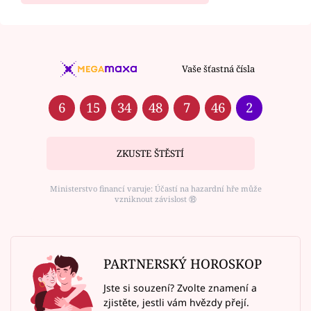
Vaše šťastná čísla
6
15
34
48
7
46
2
ZKUSTE ŠTĚSTÍ
Ministerstvo financí varuje: Účastí na hazardní hře může
vzniknout závislost ⑱
PARTNERSKÝ HOROSKOP
Jste si souzení? Zvolte znamení a
zjistěte, jestli vám hvězdy přejí.