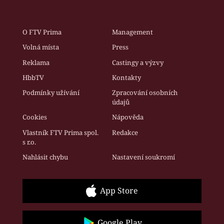
O FTV Prima
Management
Volná místa
Press
Reklama
Castingy a výzvy
HbbTV
Kontakty
Podmínky užívání
Zpracování osobních
údajů
Cookies
Nápověda
Vlastník FTV Prima spol.
Redakce
s r.o.
Nahlásit chybu
Nastavení soukromí
App Store
Google Play