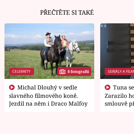
PŘEČTĚTE SI TAKÉ
CELEBRITY
SERIÁLY A FIL
8 fotografií
Michal Dlouhý v sedle
Tuna se chtěl vrátit domů.
slavného filmového koně.
Zarazilo ho
Jezdil na něm i Draco Malfoy
smlouvě př
zemřít