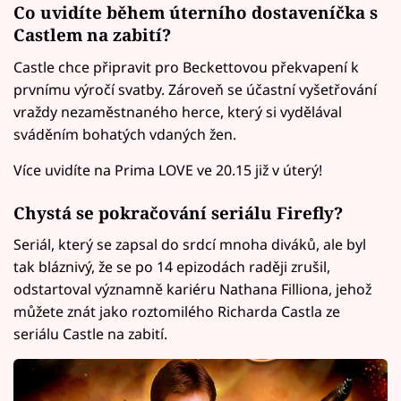
Co uvidíte během úterního dostaveníčka s
Castlem na zabití?
Castle chce připravit pro Beckettovou překvapení k
prvnímu výročí svatby. Zároveň se účastní vyšetřování
vraždy nezaměstnaného herce, který si vydělával
sváděním bohatých vdaných žen.
Více uvidíte na Prima LOVE ve 20.15 již v úterý!
Chystá se pokračování seriálu Firefly?
Seriál, který se zapsal do srdcí mnoha diváků, ale byl
tak bláznivý, že se po 14 epizodách raději zrušil,
odstartoval významně kariéru Nathana Filliona, jehož
můžete znát jako roztomilého Richarda Castla ze
seriálu Castle na zabití.