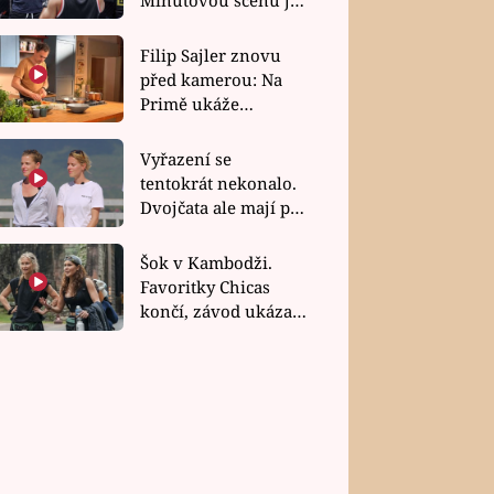
bez dubla
Filip Sajler znovu
před kamerou: Na
Primě ukáže
poctivou kuchyni i
rychlé recepty
Vyřazení se
tentokrát nekonalo.
Dvojčata ale mají po
uzavření třetí etapy
závodu nůž na krku
Šok v Kambodži.
Favoritky Chicas
končí, závod ukázal
svou nejtvrdší tvář