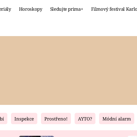
eriály
Horoskopy
Sledujte prima+
Filmový festival Karl
Celebrity
Recept
MÓDA A KRÁSA
HLAVNÍ JÍ
VZTAHY A SEX
SLADKÉ
PRIMA MAMINKA
ZDRAVÉ
bí
Inspekce
Prostřeno!
AYTO?
Módní alarm
Fresh
Living
RECEPTY
BYDLENÍ