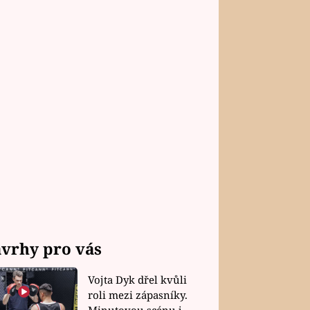
vrhy pro vás
Vojta Dyk dřel kvůli
roli mezi zápasníky.
Minutovou scénu jel