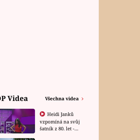
P Videa
Všechna videa
Heidi Janků
vzpomíná na svůj
šatník z 80. let -
Shopaholičky