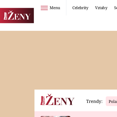
Menu
Celebrity
Vztahy
S
Seriály
Životní styl
ZOO
DIETY A HUBNUTÍ
PROSTŘENO!
CESTOVÁNÍ A
DOVOLENÁ
DUCH
ZDRAVÍ
Trendy:
Pola
Horoskopy
Video
ASTROČLÁNKY
SERIÁLY