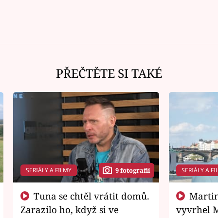
PŘEČTĚTE SI TAKÉ
SERIÁLY A FILMY
SERIÁLY A FI
9 fotografií
Tuna se chtěl vrátit domů.
Martin Písařík jako
Zarazilo ho, když si ve
vyvrhel 