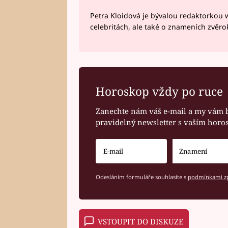
Petra Kloidová je bývalou redaktorkou 
celebritách, ale také o znameních zvěr
Horoskop vždy po ruce
Zanechte nám váš e-mail a my vám 
pravidelný newsletter s vaším hor
Odesláním formuláře souhlasíte s
podmínkami zp
VSTOUPIT DO DISKUZE