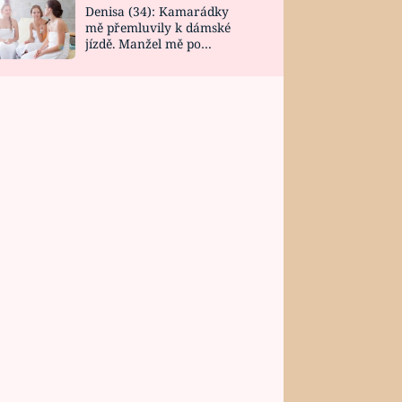
Denisa (34): Kamarádky
mě přemluvily k dámské
jízdě. Manžel mě po
návratu zaskočil