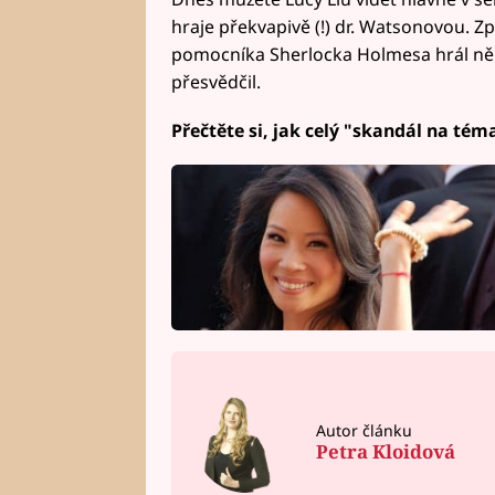
hraje překvapivě (!) dr. Watsonovou. Z
pomocníka Sherlocka Holmesa hrál někdo
přesvědčil.
Přečtěte si, jak celý "skandál na té
Autor článku
Petra Kloidová