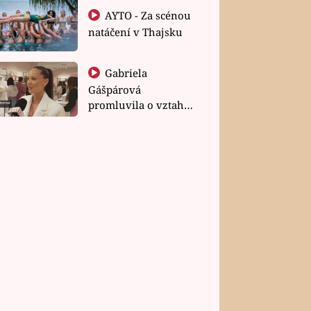
AYTO - Za scénou
natáčení v Thajsku
Gabriela
Gášpárová
promluvila o vztahu
a zakládání rodiny