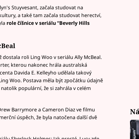
lyn's Stuyvesant, začala studovat na
kultury, a také tam začala studovat herectví,
yla
role číšnice v seriálu “Beverly Hills
cBeal
 dostala roli Ling Woo v seriálu Ally McBeal.
rter, kterou nakonec hrála australská
centa Davida E. Kelleyho udělala takový
li Ling Woo. Postava měla být zpočátku údajně
 natolik populární, že si zahrála v celém
 Drew Barrymore a Cameron Diaz ve filmu
Ná
omerční úspěch, že byla natočena další dvě
riálu Sherlock Holmes: Jak prosté. Lucy zde