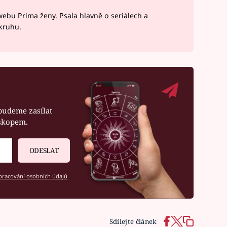
webu Prima ženy. Psala hlavně o seriálech a
okruhu.
budeme zasílat
oskopem.
ODESLAT
racování osobních údajů
Sdílejte článek