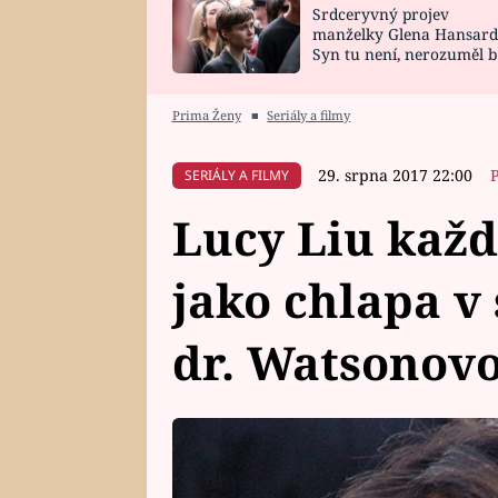
Srdceryvný projev
SNÁŘ
CELEBRITY
manželky Glena Hansard
Syn tu není, nerozuměl b
HOROSKOP NA
VAŘENÍ
tomu, vysvětlila
ROK 2023
Prima Ženy
■
Seriály a filmy
29. srpna 2017 22:00
SERIÁLY A FILMY
Lucy Liu každ
jako chlapa v
dr. Watsonov