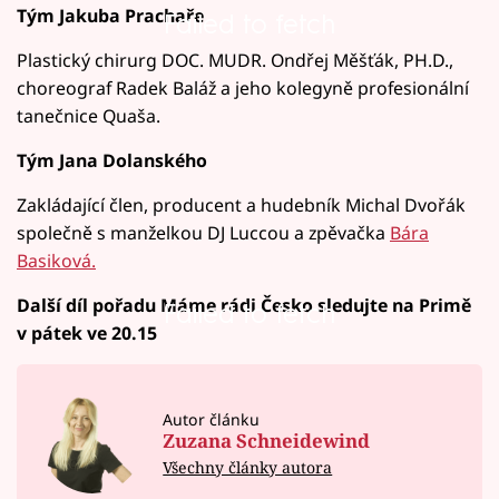
Tým Jakuba Prachaře
Failed to fetch
Plastický chirurg DOC. MUDR. Ondřej Měšťák, PH.D.,
choreograf Radek Baláž a jeho kolegyně profesionální
tanečnice Quaša.
Tým Jana Dolanského
Zakládající člen, producent a hudebník Michal Dvořák
společně s manželkou DJ Luccou a zpěvačka
Bára
Basiková.
Další díl pořadu Máme rádi Česko sledujte na Primě
Failed to fetch
v pátek ve 20.15
Autor článku
Zuzana Schneidewind
Všechny články autora