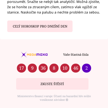
porozumět. Snažte se nebýt tak analytičtí. Možná zjistíte,
že se honíte za ztraceným cílem, zatímco vlak vyjíždí ze
stanice. Naskočte na palubu a nechte problém za sebou.
CELÝ HOROSKOP PRO DNEŠNÍ DEN
Vaše šťastná čísla
17
9
36
8
10
46
2
ZKUSTE ŠTĚSTÍ
Ministerstvo financí varuje: Účastí na hazardní hře může
vzniknout závislost ⑱