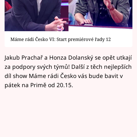
Horoskopy
Sledujte prima+
Filmový festival Karlovy Vary
Máme rádi Česko VI: Start premiérové řady 12
Pořady
Jakub Prachař a Honza Dolanský se opět utkají
Mámy sobě
za podpory svých týmů! Další z těch nejlepších
díl show Máme rádi Česko vás bude bavit v
Přihlášení
pátek na Primě od 20.15.
Sledujte nás