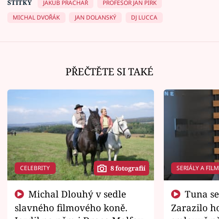
ŠTÍTKY
JAKUB PRACHAŘ
PROFESOR JAN PIRK
MICHAL DVOŘÁK
JAN DOLANSKÝ
DJ LUCCA
PŘEČTĚTE SI TAKÉ
CELEBRITY
SERIÁLY A FIL
8 fotografií
Michal Dlouhý v sedle
Tuna se chtěl vrátit domů.
slavného filmového koně.
Zarazilo ho