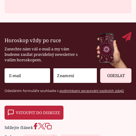
Horoskop vždy po ruce
Zanechte nám váš e-mail a my vám
budeme zasílat pravidelný newsletter s
vaším horoskopem.
ODESLAT
Odesláním formuláře souhlasíte s
podmínkami zpracování osobních údajů
VSTOUPIT DO DISKUZE
Sdílejte článek