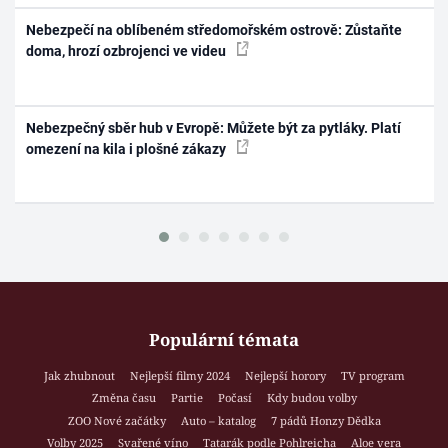
Nebezpečí na oblíbeném středomořském ostrově: Zůstaňte
doma, hrozí ozbrojenci ve videu
Nebezpečný sběr hub v Evropě: Můžete být za pytláky. Platí
omezení na kila i plošné zákazy
Populární témata
Jak zhubnout
Nejlepší filmy 2024
Nejlepší horory
TV program
Změna času
Partie
Počasí
Kdy budou volby
ZOO Nové začátky
Auto – katalog
7 pádů Honzy Dědka
Volby 2025
Svařené víno
Tatarák podle Pohlreicha
Aloe vera