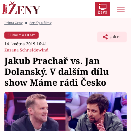
ŽIVĚ
Prima Ženy
■
Seriály a filmy
Trendy:
Polabí
Inspekce
Prostřeno!
AYTO?
SERIÁLY A FILMY
SDÍLET
Módní alarm
Zrádci
Proměny
14. května 2019 16:41
Zuzana Schneidewind
Jakub Prachař vs. Jan
Dolanský. V dalším dílu
Témata
show Máme rádi Česko
Celebrity
Vztahy
Seriály