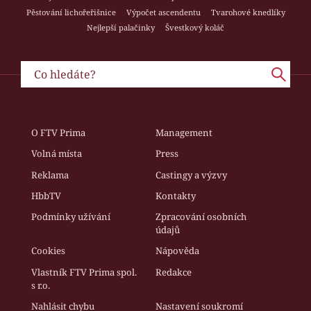
Pěstování lichořeřišnice
Výpočet ascendentu
Tvarohové knedlíky
Nejlepší palačinky
Švestkový koláč
O FTV Prima
Management
Volná místa
Press
Reklama
Castingy a výzvy
HbbTV
Kontakty
Podmínky užívání
Zpracování osobních
údajů
Cookies
Nápověda
Vlastník FTV Prima spol.
Redakce
s r.o.
Nahlásit chybu
Nastavení soukromí