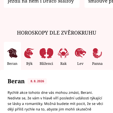
Jezdil na něm i Draco Malfoy
smlouvě př
zemřít
HOROSKOPY DLE ZVĚROKRUHU
Beran
Býk
Blíženci
Rak
Lev
Panna
V
Beran
8. 8. 2026
Rychlé akce tohoto dne vás mohou zmást, Berani.
Nedivte se, že vám v hlavě víří poslední události týkající
se lásky a romantiky. Možná budete mít pocit, že se věci
dějí příliš rychle na to, abyste jim mohli skutečně