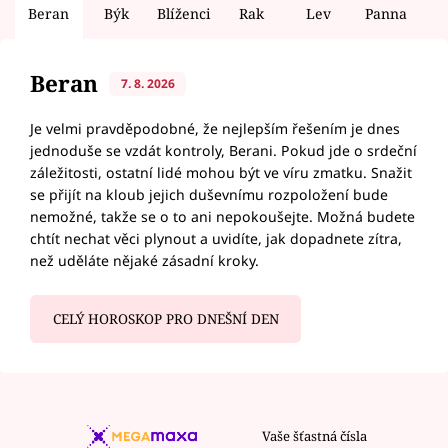
Beran
Býk
Blíženci
Rak
Lev
Panna
V
Beran
7. 8. 2026
Je velmi pravděpodobné, že nejlepším řešením je dnes
jednoduše se vzdát kontroly, Berani. Pokud jde o srdeční
záležitosti, ostatní lidé mohou být ve víru zmatku. Snažit
se přijít na kloub jejich duševnímu rozpoložení bude
nemožné, takže se o to ani nepokoušejte. Možná budete
chtít nechat věci plynout a uvidíte, jak dopadnete zítra,
než uděláte nějaké zásadní kroky.
CELÝ HOROSKOP PRO DNEŠNÍ DEN
Vaše šťastná čísla