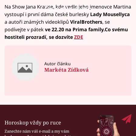
Na Show Jana Krause, kde vedle jeho jmenovce Martina
Failed to fetch
vystoupí i první dáma české burlesky
Lady Mousellyca
a autoři známých videoklipů
ViralBrothers
, se
podívejte v pátek
ve 22.20 na Prima family.
Co svému
hostiteli prozradí, se dozvíte
ZDE
Autor článku
Markéta Zídková
Horoskop vždy po ruce
Zanechte nám váš e-mail a my vám