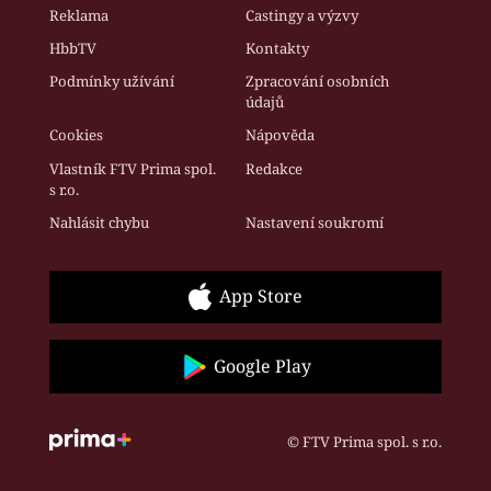
Reklama
Castingy a výzvy
HbbTV
Kontakty
Podmínky užívání
Zpracování osobních
údajů
Cookies
Nápověda
Vlastník FTV Prima spol.
Redakce
s r.o.
Nahlásit chybu
Nastavení soukromí
App Store
Google Play
© FTV Prima spol. s r.o.