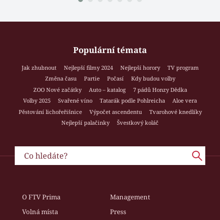
Populární témata
Jak zhubnout
Nejlepší filmy 2024
Nejlepší horory
TV program
Změna času
Partie
Počasí
Kdy budou volby
ZOO Nové začátky
Auto – katalog
7 pádů Honzy Dědka
Volby 2025
Svařené víno
Tatarák podle Pohlreicha
Aloe vera
Pěstování lichořeřišnice
Výpočet ascendentu
Tvarohové knedlíky
Nejlepší palačinky
Švestkový koláč
O FTV Prima
Management
Volná místa
Press