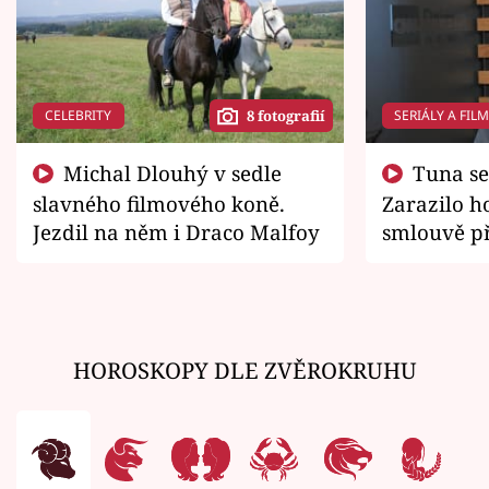
CELEBRITY
SERIÁLY A FIL
8 fotografií
Michal Dlouhý v sedle
Tuna se chtěl vrátit domů.
slavného filmového koně.
Zarazilo ho
Jezdil na něm i Draco Malfoy
smlouvě př
zemřít
HOROSKOPY DLE ZVĚROKRUHU