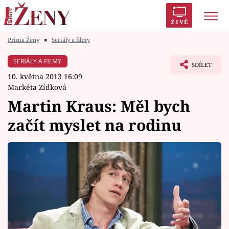
ŽIVĚ
Prima Ženy
■
Seriály a filmy
Trendy:
Polabí
Inspekce
Prostřeno!
AYTO?
SERIÁLY A FILMY
SDÍLET
Módní alarm
Zrádci
Proměny
10. května 2013 16:09
Markéta Zídková
Martin Kraus: Měl bych
začít myslet na rodinu
Témata
Celebrity
Vztahy
Seriály