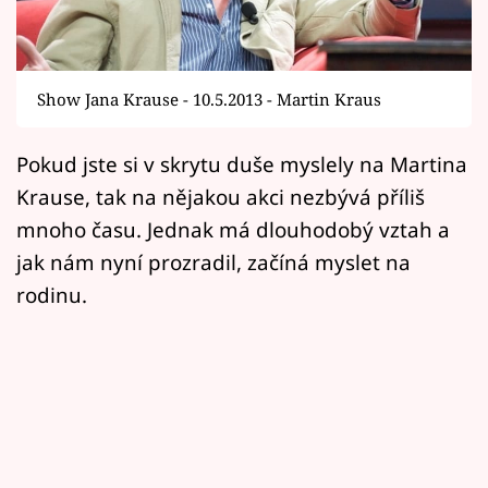
Horoskopy
Sledujte prima+
Show Jana Krause - 10.5.2013 - Martin Kraus
Filmový festival Karlovy Vary
Pokud jste si v skrytu duše myslely na Martina
Pořady
Krause, tak na nějakou akci nezbývá příliš
Mámy sobě
mnoho času. Jednak má dlouhodobý vztah a
jak nám nyní prozradil, začíná myslet na
Přihlášení
rodinu.
Sledujte nás