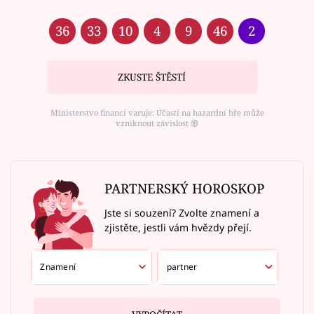
36
33
10
4
9
46
2
ZKUSTE ŠTĚSTÍ
Ministerstvo financí varuje: Účastí na hazardní hře může
vzniknout závislost ⑱
PARTNERSKÝ HOROSKOP
Jste si souzení? Zvolte znamení a
zjistěte, jestli vám hvězdy přejí.