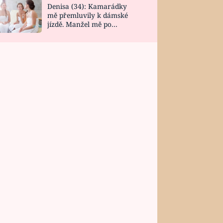
Denisa (34): Kamarádky
mě přemluvily k dámské
jízdě. Manžel mě po
návratu zaskočil