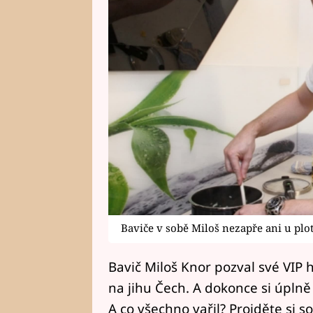
Baviče v sobě Miloš nezapře ani u plo
Bavič Miloš Knor pozval své VIP 
na jihu Čech. A dokonce si úplně
A co všechno vařil? Projděte si s