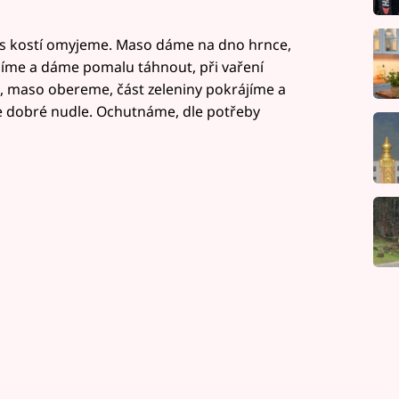
o s kostí omyjeme. Maso dáme na dno hrnce,
olíme a dáme pomalu táhnout, při vaření
, maso obereme, část zeleniny pokrájíme a
e dobré nudle. Ochutnáme, dle potřeby