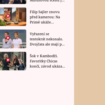
bez dubla
Filip Sajler znovu
před kamerou: Na
Primě ukáže
poctivou kuchyni i
rychlé recepty
Vyřazení se
tentokrát nekonalo.
Dvojčata ale mají po
uzavření třetí etapy
závodu nůž na krku
Šok v Kambodži.
Favoritky Chicas
končí, závod ukázal
svou nejtvrdší tvář