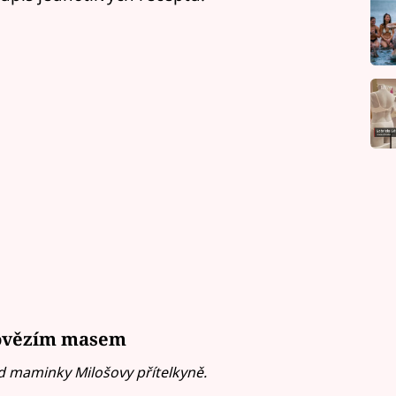
hovězím masem
d maminky Milošovy přítelkyně.