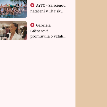
AYTO - Za scénou
natáčení v Thajsku
Gabriela
Gášpárová
promluvila o vztahu
a zakládání rodiny