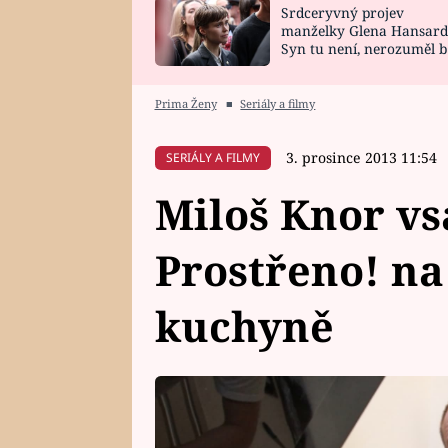
Srdceryvný projev
SNÁŘ
CELEBRITY
manželky Glena Hansard
Syn tu není, nerozuměl b
HOROSKOP NA
VAŘENÍ
tomu, vysvětlila
ROK 2023
Prima Ženy
■
Seriály a filmy
3. prosince 2013 11:54
SERIÁLY A FILMY
Miloš Knor vs
Prostřeno! na
kuchyně