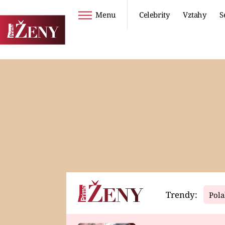
Menu
Celebrity
Vztahy
S
Seriály
Životní styl
ZOO
DIETY A HUBNUTÍ
PROSTŘENO!
CESTOVÁNÍ A
DOVOLENÁ
DUCH
ZDRAVÍ
Trendy:
Pola
Horoskopy
Video
ASTROČLÁNKY
SERIÁLY