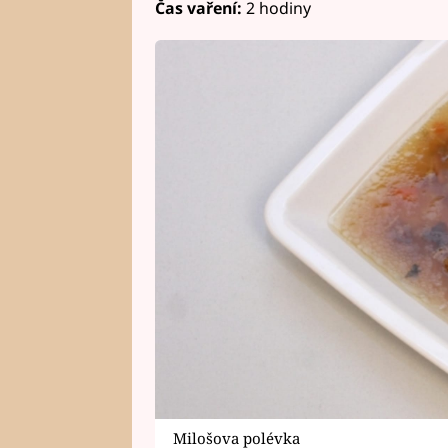
Čas vaření:
2 hodiny
Milošova polévka