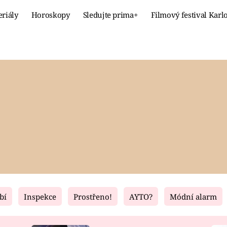
eriály
Horoskopy
Sledujte prima+
Filmový festival Karl
Celebrity
Recept
MÓDA A KRÁSA
HLAVNÍ JÍ
VZTAHY A SEX
SLADKÉ
PRIMA MAMINKA
ZDRAVÉ
bí
Inspekce
Prostřeno!
AYTO?
Módní alarm
Fresh
Living
RECEPTY
BYDLENÍ