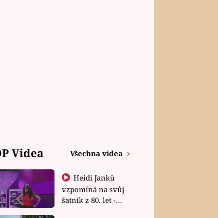
P Videa
Všechna videa
Heidi Janků
vzpomíná na svůj
šatník z 80. let -
Shopaholičky