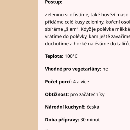
Postup:
Zeleninu si očistíme, také hovězí mas
přidáme celé kusy zeleniny, koření os
sbíráme „šlem“. Když je polévka měkká
vrátíme do polévky, kam ještě zavařím
dochutíme a horké naléváme do talířů.
Teplota:
100°C
Vhodné pro vegetariány:
ne
Počet porcí:
4 a více
Obtížnost:
pro začátečníky
Národní kuchyně:
česká
Doba přípravy:
30 minut