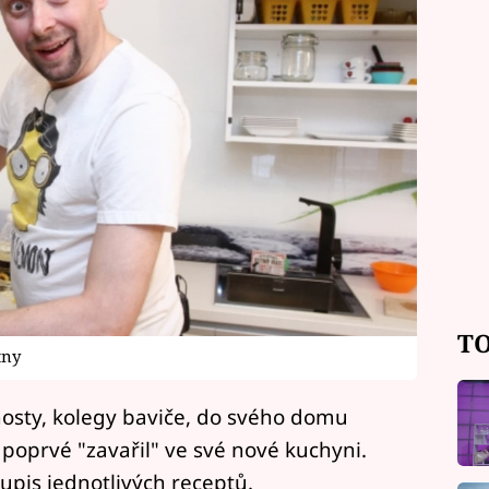
TO
tny
hosty, kolegy baviče, do svého domu
 poprvé "zavařil" ve své nové kuchyni.
oupis jednotlivých receptů.