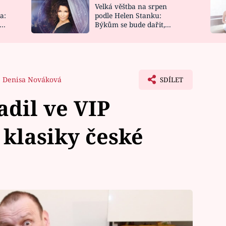
Velká věštba na srpen
NOVINKY
ZAHRADA
a:
podle Helen Stanku:
y
Býkům se bude dařit,
VIDEORECEPTY
DESIGN
Vodnáře čeká jízda
Denisa Nováková
SDÍLET
adil ve VIP
 klasiky české