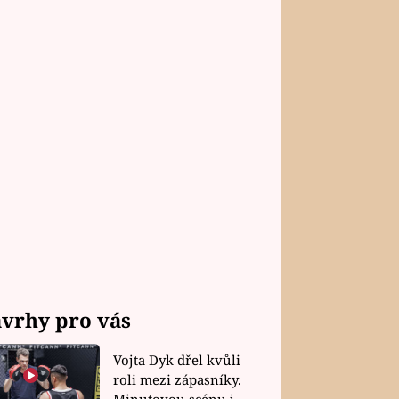
vrhy pro vás
Vojta Dyk dřel kvůli
roli mezi zápasníky.
Minutovou scénu jel