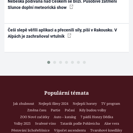
Nebeská podívaná nad Českem se blíží. Působivé zatmění
Slunce doplní meteorická show
Češi slepě věřili aplikaci a přecenili síly, píší v Rakousku. V
Alpách je zachraňoval vrtulník
Populární témata
Jak zhubnout
Nejlepší filmy 2024
Nejlepší horory
TV program
Změna času
Partie
Počasí
Kdy budou volby
ZOO Nové začátky
Auto – katalog
7 pádů Honzy Dědka
Volby 2025
Svařené víno
Tatarák podle Pohlreicha
Aloe vera
Pěstování lichořeřišnice
Výpočet ascendentu
Tvarohové knedlíky