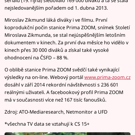
seriálu (19. října) sledovalo 169 000 diváků a ta se stala
nejsledovanějším pořadem od 1. dubna 2013.
Miroslav Zikmund láká diváky i ve filmu. První
koprodukční počin stanice Prima ZOOM, snímek Století
Miroslava Zikmunda, se stal nejúspěšnějším letošním
dokumentem v kinech. Za první dva měsíce ho vidělo v
kinech přes 30 000 diváků a získal také vysoké
ohodnocení na ČSFD – 88 %.
O oblibě stanice Prima ZOOM svědčí také vynikající
výsledky na on-line. Webový portál
www.prima-zoom.cz
dosáhl v září 2014 rekordní návštěvnosti s 236 601
reálnými uživateli. A facebookový profil Prima ZOOM
má v současnosti více než 167 tisíc fanoušků.
Zdroj: ATO-Mediaresearch, Netmonitor a UFD
*všechna TV data se vztahují k CS 15+