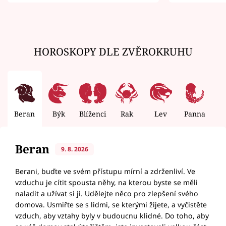
zemřít
HOROSKOPY DLE ZVĚROKRUHU
Beran
Býk
Blíženci
Rak
Lev
Panna
V
Beran
9. 8. 2026
Berani, buďte ve svém přístupu mírní a zdrženliví. Ve
vzduchu je cítit spousta něhy, na kterou byste se měli
naladit a užívat si ji. Udělejte něco pro zlepšení svého
domova. Usmiřte se s lidmi, se kterými žijete, a vyčistěte
vzduch, aby vztahy byly v budoucnu klidné. Do toho, aby