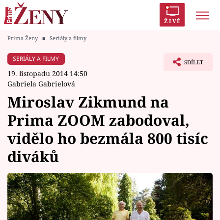
ŽIVĚ
Prima Ženy
■
Seriály a filmy
Trendy:
Polabí
Inspekce
Prostřeno!
AYTO?
SERIÁLY A FILMY
SDÍLET
Módní alarm
Zrádci
Proměny
19. listopadu 2014 14:50
Gabriela Gabrielová
Miroslav Zikmund na
Prima ZOOM zabodoval,
Témata
vidělo ho bezmála 800 tisíc
Celebrity
diváků
Vztahy
Seriály