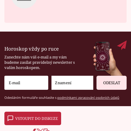
Horoskop vždy po ruce
Zanechte nám váš e-mail a my vám
budeme zasílat pravidelný newsletter s
vaším horoskopem.
ODESLAT
Odesláním formuláře souhlasíte s
podmínkami zpracování osobních údajů
VSTOUPIT DO DISKUZE