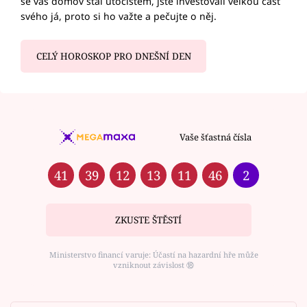
se váš domov stal útočištěm, jste investovali velkou část
svého já, proto si ho važte a pečujte o něj.
CELÝ HOROSKOP PRO DNEŠNÍ DEN
Vaše šťastná čísla
41
39
12
13
11
46
2
ZKUSTE ŠTĚSTÍ
Ministerstvo financí varuje: Účastí na hazardní hře může
vzniknout závislost ⑱