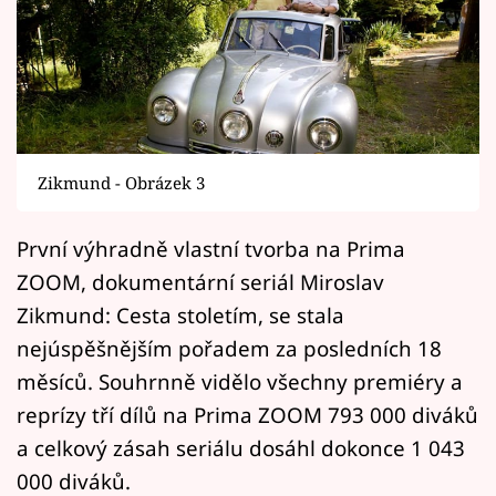
Horoskopy
Sledujte prima+
Filmový festival Karlovy Vary
Pořady
Zikmund - Obrázek 3
Mámy sobě
První výhradně vlastní tvorba na Prima
ZOOM, dokumentární seriál Miroslav
Přihlášení
Zikmund: Cesta stoletím, se stala
nejúspěšnějším pořadem za posledních 18
Sledujte nás
měsíců. Souhrnně vidělo všechny premiéry a
reprízy tří dílů na Prima ZOOM 793 000 diváků
a celkový zásah seriálu dosáhl dokonce 1 043
000 diváků.