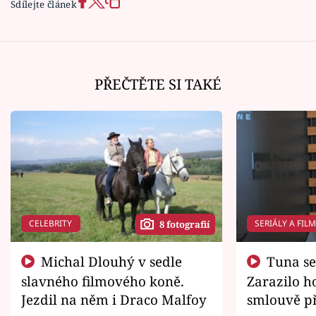
Sdílejte článek
PŘEČTĚTE SI TAKÉ
CELEBRITY
SERIÁLY A FIL
8 fotografií
Michal Dlouhý v sedle
Tuna se chtěl vrátit domů.
slavného filmového koně.
Zarazilo ho
Jezdil na něm i Draco Malfoy
smlouvě př