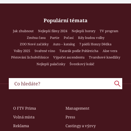
Populární témata
Jak zhubnout
Nejlepší filmy 2024
Nejlepší horory
TV program
Změna času
Partie
Počasí
Kdy budou volby
ZOO Nové začátky
Auto – katalog
7 pádů Honzy Dědka
Volby 2025
Svařené víno
Tatarák podle Pohlreicha
Aloe vera
Pěstování lichořeřišnice
Výpočet ascendentu
Tvarohové knedlíky
Nejlepší palačinky
Švestkový koláč
O FTV Prima
Management
Volná místa
Press
Reklama
Castingy a výzvy