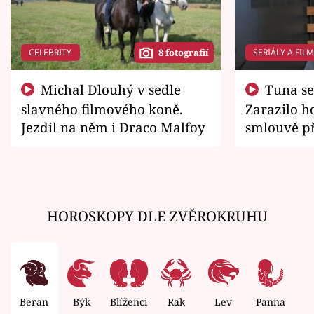
CELEBRITY
SERIÁLY A FIL
8 fotografií
Michal Dlouhý v sedle
Tuna se chtěl vrátit domů.
slavného filmového koně.
Zarazilo ho
Jezdil na něm i Draco Malfoy
smlouvě př
zemřít
HOROSKOPY DLE ZVĚROKRUHU
Beran
Býk
Blíženci
Rak
Lev
Panna
V