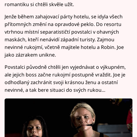
romantiku si chtěli skvěle užít.
Jenže během zahajovací párty hotelu, se idyla všech
přítomných změní na opravdové peklo. Do resortu
vtrhnou místní separatističtí povstalci v ohavných
maskách, kteří nenávidí západní turisty. Zajmou
nevinné rukojmí, včetně majitele hotelu a Robin. Joe
jako zázrakem unikne.
Povstalci původně chtěli jen vyjednávat o výkupném,
ale jejich boss začne rukojmí postupně vraždit. Joe je
odhodlaný zachránit svoji krásnou ženu a ostatní
nevinné, a tak bere situaci do svých rukou…