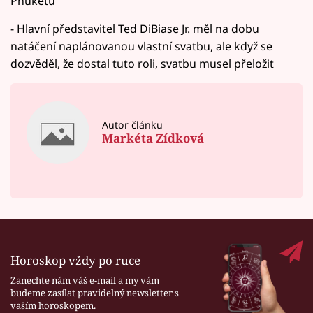
Phuketu
- Hlavní představitel Ted DiBiase Jr. měl na dobu
natáčení naplánovanou vlastní svatbu, ale když se
dozvěděl, že dostal tuto roli, svatbu musel přeložit
Autor článku
Markéta Zídková
Horoskop vždy po ruce
Zanechte nám váš e-mail a my vám
budeme zasílat pravidelný newsletter s
vaším horoskopem.