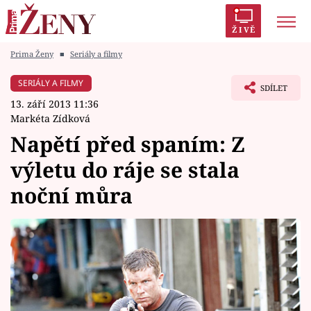
ŽIVĚ
Prima Ženy
■
Seriály a filmy
Trendy:
Polabí
Inspekce
Prostřeno!
AYTO?
SERIÁLY A FILMY
SDÍLET
Módní alarm
Zrádci
Proměny
13. září 2013 11:36
Markéta Zídková
Napětí před spaním: Z
výletu do ráje se stala
Témata
noční můra
Celebrity
Vztahy
Seriály