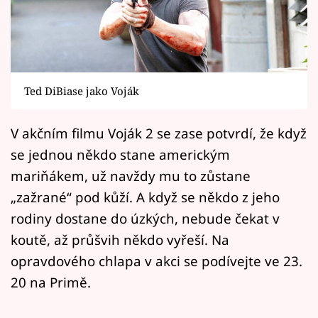
Horoskopy
Sledujte prima+
Filmový festival Karlovy Vary
Ted DiBiase jako Voják
Pořady
V akčním filmu Voják 2 se zase potvrdí, že když
Mámy sobě
se jednou někdo stane americkým
mariňákem, už navždy mu to zůstane
Přihlášení
„zažrané“ pod kůží. A když se někdo z jeho
rodiny dostane do úzkých, nebude čekat v
koutě, až průšvih někdo vyřeší. Na
Sledujte nás
opravdového chlapa v akci se podívejte ve 23.
20 na Primě.