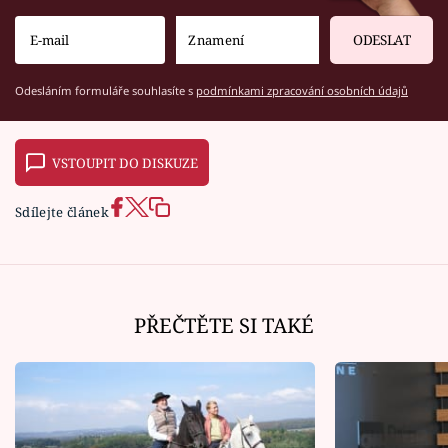
ODESLAT
Odesláním formuláře souhlasíte s
podmínkami zpracování osobních údajů
VSTOUPIT DO DISKUZE
Sdílejte článek
PŘEČTĚTE SI TAKÉ