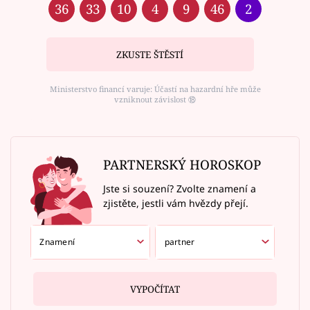
36
33
10
4
9
46
2
ZKUSTE ŠTĚSTÍ
Ministerstvo financí varuje: Účastí na hazardní hře může
vzniknout závislost ⑱
PARTNERSKÝ HOROSKOP
Jste si souzení? Zvolte znamení a
zjistěte, jestli vám hvězdy přejí.
VYPOČÍTAT