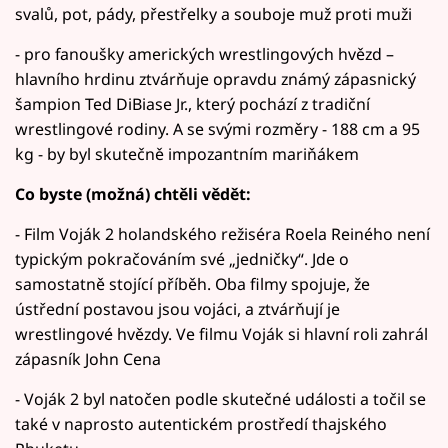
svalů, pot, pády, přestřelky a souboje muž proti muži
- pro fanoušky amerických wrestlingových hvězd –
hlavního hrdinu ztvárňuje opravdu známý zápasnický
šampion Ted DiBiase Jr., který pochází z tradiční
wrestlingové rodiny. A se svými rozměry - 188 cm a 95
kg - by byl skutečně impozantním mariňákem
Co byste (možná) chtěli vědět:
- Film Voják 2 holandského režiséra Roela Reiného není
typickým pokračováním své „jedničky“. Jde o
samostatně stojící příběh. Oba filmy spojuje, že
ústřední postavou jsou vojáci, a ztvárňují je
wrestlingové hvězdy. Ve filmu Voják si hlavní roli zahrál
zápasník John Cena
- Voják 2 byl natočen podle skutečné události a točil se
také v naprosto autentickém prostředí thajského