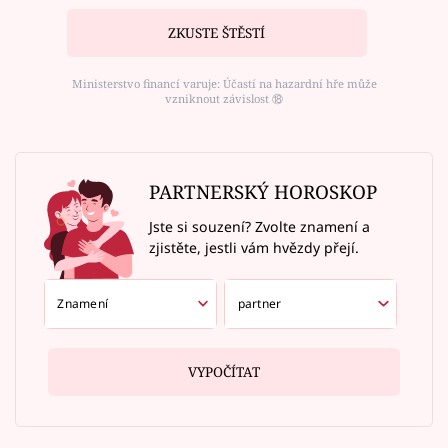
ZKUSTE ŠTĚSTÍ
Ministerstvo financí varuje: Účastí na hazardní hře může
vzniknout závislost ⑱
PARTNERSKÝ HOROSKOP
Jste si souzení? Zvolte znamení a
zjistěte, jestli vám hvězdy přejí.
VYPOČÍTAT