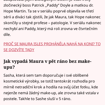
zločinecký boss Patrick „Paddy“ Doyle a matkou dr.
Hope Martin. Ta se v seriálu poprvé objevila ve třetí
sérii a diváci tak zjistili, že jak Maura, tak Hope nakonec
skončily u stejné profese – patologie. V seriálu nakonec
nechybí ani Paddy, který má roli zrovna ve čtvrtečním
díle.
PROČ SE MAURA ISLES PROHÁNĚLA NAHÁ NA KONI? TO
SE DOZVÍTE TADY
Jak vypadá Maura v pět ráno bez make-
upu?
Sasha, která sem tam doporučuje i své oblíbené
kosmetické výrobky, se totiž tentokrát rozhodla pro
mírně netradiční krok a hodila na svůj účet fotku, kde
nejenže nemá žádný make-up, ale zrovna také vstala v
postele. Takhle to Sashe sluší v 5 ráno.