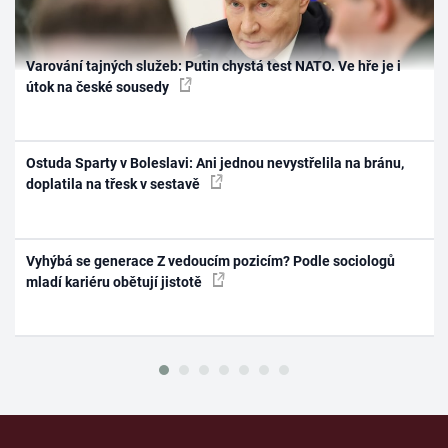
Varování tajných služeb: Putin chystá test NATO. Ve hře je i
útok na české sousedy
Ostuda Sparty v Boleslavi: Ani jednou nevystřelila na bránu,
doplatila na třesk v sestavě
Vyhýbá se generace Z vedoucím pozicím? Podle sociologů
mladí kariéru obětují jistotě