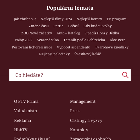
Populární témata
Jak zhubnout
Nejlepší filmy 2024
Nejlepší horory
TV program
Změna času
Partie
Počasí
Kdy budou volby
ZOO Nové začátky
Auto – katalog
7 pádů Honzy Dědka
Volby 2025
Svařené víno
Tatarák podle Pohlreicha
Aloe vera
Pěstování lichořeřišnice
Výpočet ascendentu
Tvarohové knedlíky
Nejlepší palačinky
Švestkový koláč
O FTV Prima
Management
Volná místa
Press
Reklama
Castingy a výzvy
HbbTV
Kontakty
Podmínky užívání
Zpracování osobních