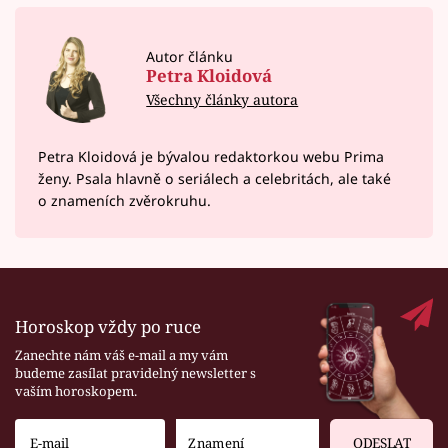
Autor článku
Petra Kloidová
Všechny články autora
Petra Kloidová je bývalou redaktorkou webu Prima
ženy. Psala hlavně o seriálech a celebritách, ale také
o znameních zvěrokruhu.
Horoskop vždy po ruce
Zanechte nám váš e-mail a my vám
budeme zasílat pravidelný newsletter s
vaším horoskopem.
ODESLAT