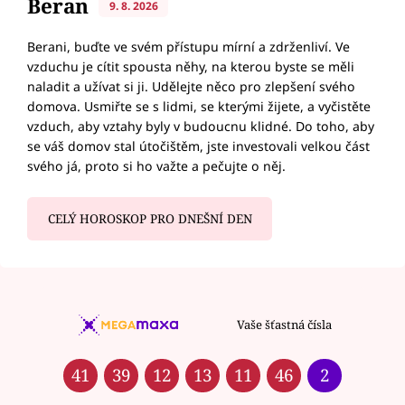
Beran
9. 8. 2026
Berani, buďte ve svém přístupu mírní a zdrženliví. Ve
vzduchu je cítit spousta něhy, na kterou byste se měli
naladit a užívat si ji. Udělejte něco pro zlepšení svého
domova. Usmiřte se s lidmi, se kterými žijete, a vyčistěte
vzduch, aby vztahy byly v budoucnu klidné. Do toho, aby
se váš domov stal útočištěm, jste investovali velkou část
svého já, proto si ho važte a pečujte o něj.
CELÝ HOROSKOP PRO DNEŠNÍ DEN
Vaše šťastná čísla
41
39
12
13
11
46
2