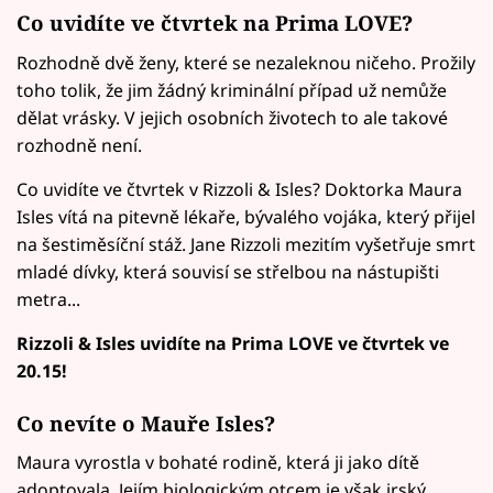
Co uvidíte ve čtvrtek na Prima LOVE?
Rozhodně dvě ženy, které se nezaleknou ničeho. Prožily
toho tolik, že jim žádný kriminální případ už nemůže
dělat vrásky. V jejich osobních životech to ale takové
rozhodně není.
Co uvidíte ve čtvrtek v Rizzoli & Isles? Doktorka Maura
Isles vítá na pitevně lékaře, bývalého vojáka, který přijel
na šestiměsíční stáž. Jane Rizzoli mezitím vyšetřuje smrt
mladé dívky, která souvisí se střelbou na nástupišti
metra...
Rizzoli & Isles uvidíte na Prima LOVE ve čtvrtek ve
20.15!
Co nevíte o Mauře Isles?
Maura vyrostla v bohaté rodině, která ji jako dítě
adoptovala. Jejím biologickým otcem je však irský