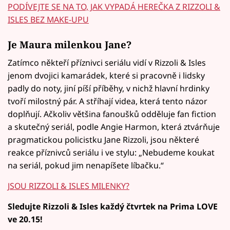
PODÍVEJTE SE NA TO, JAK VYPADÁ HEREČKA Z RIZZOLI &
ISLES BEZ MAKE-UPU
Je Maura milenkou Jane?
Zatímco někteří příznivci seriálu vidí v Rizzoli & Isles
jenom dvojici kamarádek, které si pracovně i lidsky
padly do noty, jiní píší příběhy, v nichž hlavní hrdinky
tvoří milostný pár. A stříhají videa, která tento názor
doplňují. Ačkoliv většina fanoušků odděluje fan fiction
a skutečný seriál, podle Angie Harmon, která ztvárňuje
pragmatickou policistku Jane Rizzoli, jsou některé
reakce příznivců seriálu i ve stylu: „Nebudeme koukat
na seriál, pokud jim nenapíšete líbačku.“
JSOU RIZZOLI & ISLES MILENKY?
Sledujte Rizzoli & Isles každý čtvrtek na Prima LOVE
ve 20.15!