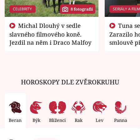
CELEBRITY
SERIÁLY A FIL
8 fotografií
Michal Dlouhý v sedle
Tuna se chtěl vrátit domů.
slavného filmového koně.
Zarazilo ho
Jezdil na něm i Draco Malfoy
smlouvě př
zemřít
HOROSKOPY DLE ZVĚROKRUHU
Beran
Býk
Blíženci
Rak
Lev
Panna
V