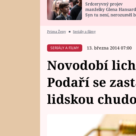
Srdceryvný projev
SNÁŘ
CELEBRITY
manželky Glena Hansard
Syn tu není, nerozuměl b
HOROSKOP NA
VAŘENÍ
tomu, vysvětlila
ROK 2023
Prima Ženy
■
Seriály a filmy
13. března 2014 07:00
SERIÁLY A FILMY
Novodobí lich
Podaří se zas
lidskou chud