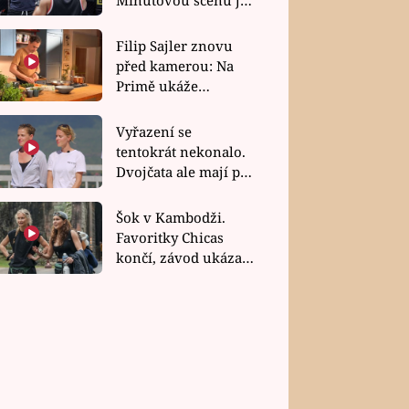
bez dubla
Filip Sajler znovu
před kamerou: Na
Primě ukáže
poctivou kuchyni i
rychlé recepty
Vyřazení se
tentokrát nekonalo.
Dvojčata ale mají po
uzavření třetí etapy
závodu nůž na krku
Šok v Kambodži.
Favoritky Chicas
končí, závod ukázal
svou nejtvrdší tvář