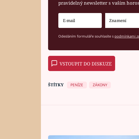
pravidelný newsletter s vaším hor
Odesláním formuláře souhlasíte s
podmínkami zp
VSTOUPIT DO DISKUZE
ŠTÍTKY
PENÍZE
ZÁKONY