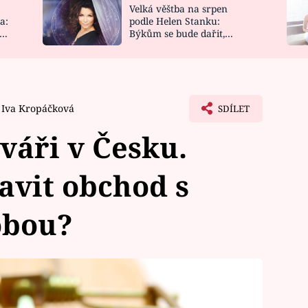
Velká věštba na srpen
NOVINKY
ZAHRADA
a:
podle Helen Stanku:
y
Býkům se bude dařit,
VIDEORECEPTY
DESIGN
Vodnáře čeká jízda
Iva Kropáčková
SDÍLET
váři v Česku.
tavit obchod s
obou?