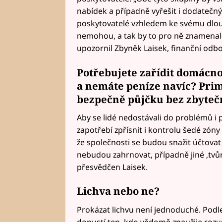
nabídek a případně vyřešit i dodatečný 
poskytovatelé vzhledem ke svému dlo
nemohou, a tak by to pro ně znamenal
upozornil Zbyněk Laisek, finanční odb
Potřebujete zařídit domácno
a nemáte peníze navíc? Prima
bezpečně
půjčku
bez zbytečn
Aby se lidé nedostávali do problémů i 
zapotřebí zpřísnit i kontrolu šedé zón
že společnosti se budou snažit účtova
nebudou zahrnovat, případně jiné ‚tvů
přesvědčen Laisek.
Lichva nebo ne?
Prokázat lichvu není jednoduché. Podle 
dopustí ten, kdo vědomě zneužije rozum