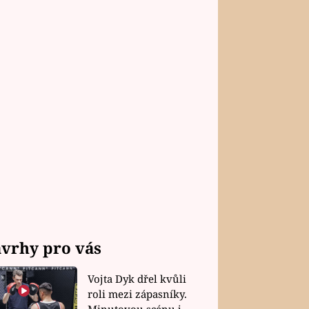
vrhy pro vás
Vojta Dyk dřel kvůli
roli mezi zápasníky.
Minutovou scénu jel