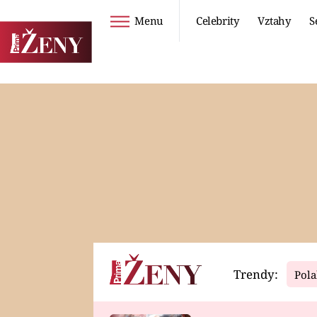
Menu
Celebrity
Vztahy
S
Seriály
Životní styl
ZOO
DIETY A HUBNUTÍ
PROSTŘENO!
CESTOVÁNÍ A
DOVOLENÁ
DUCH
ZDRAVÍ
Trendy:
Pola
Horoskopy
Video
ASTROČLÁNKY
SERIÁLY