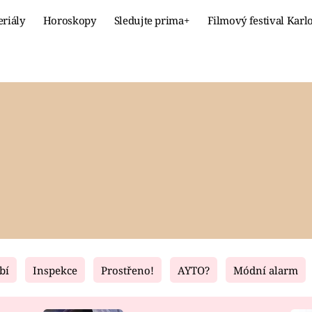
eriály
Horoskopy
Sledujte prima+
Filmový festival Karl
Celebrity
Recept
MÓDA A KRÁSA
HLAVNÍ JÍ
VZTAHY A SEX
SLADKÉ
PRIMA MAMINKA
ZDRAVÉ
bí
Inspekce
Prostřeno!
AYTO?
Módní alarm
Fresh
Living
RECEPTY
BYDLENÍ