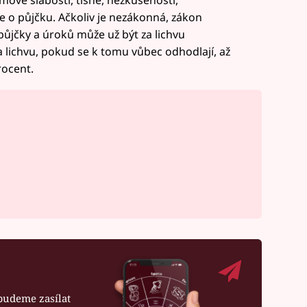
e o půjčku. Ačkoliv je nezákonná, zákon
půjčky a úroků může už být za lichvu
 lichvu, pokud se k tomu vůbec odhodlají, až
rocent.
budeme zasílat