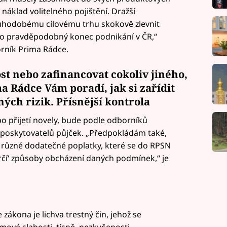
náklad volitelného pojištění. Dražší
uhodobému cílovému trhu skokově zlevnit
o pravděpodobný konec podnikání v ČR,“
orník Prima Rádce.
st nebo zafinancovat cokoliv jiného,
 Rádce Vám poradí, jak si zařídit
ých rizik. Přísnější kontrola
po přijetí novely, bude podle odborníků
y poskytovatelů půjček. „Předpokládám také,
t různé dodatečné poplatky, které se do RPSN
rčí‘ způsoby obcházení daných podmínek,“ je
zákona je lichva trestný čin, jehož se
ové slabosti, tísně, nezkušenosti,