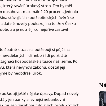
, který zavádí úrokový strop. Ten by měl
un dosahovat maximálně 20 procent. Jednalo
ina stávajících spotřebitelských úvěrů se
ladatelé novely poukazují na to, že v Česku
obou a je nutné ji co nejdříve zastavit.
o špatné situace a potřebují si půjčit za
nevzdělaných lidí nebo i lidí po ztrátě
stagnaci hospodářské situace naší země. Po
u, která nevyhoví zákonu, dostal její
ejmě by neobdržel úrok.
Ná
 požadují ještě nějaké úpravy. Dopad novely
tály jen banky a levnější nebankovní
však musely zasáhnout do svých produktových