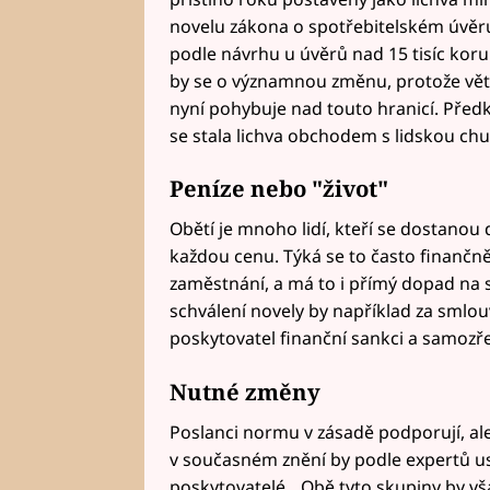
novelu zákona o spotřebitelském úvěru
podle návrhu u úvěrů nad 15 tisíc kor
by se o významnou změnu, protože větš
nyní pohybuje nad touto hranicí. Předk
se stala lichva obchodem s lidskou chud
Peníze nebo "život"
Obětí je mnoho lidí, kteří se dostanou d
každou cenu. Týká se to často finančně 
zaměstnání, a má to i přímý dopad na 
schválení novely by například za smlouv
poskytovatel finanční sankci a samozř
Nutné změny
Poslanci normu v zásadě podporují, ale
v současném znění by podle expertů us
poskytovatelé. „Obě tyto skupiny by 