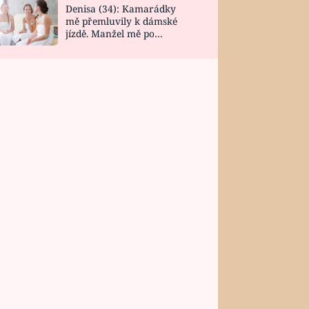
Denisa (34): Kamarádky
mě přemluvily k dámské
jízdě. Manžel mě po
návratu zaskočil