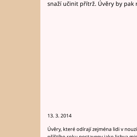
snaží učinit přítrž. Úvěry by pak 
13. 3. 2014
Úvěry, které odírají zejména lidi v no
příštího roku postaveny jako lichva m