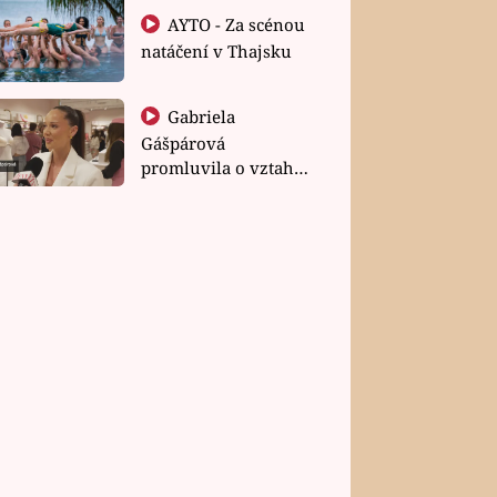
AYTO - Za scénou
natáčení v Thajsku
Gabriela
Gášpárová
promluvila o vztahu
a zakládání rodiny