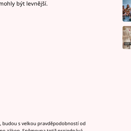
mohly být levnější.
uzi, budou s velkou pravděpodobností od
imo zákon. Sněmovna totiž projednává