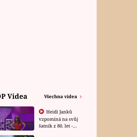
P Videa
Všechna videa
Heidi Janků
vzpomíná na svůj
šatník z 80. let -
Shopaholičky