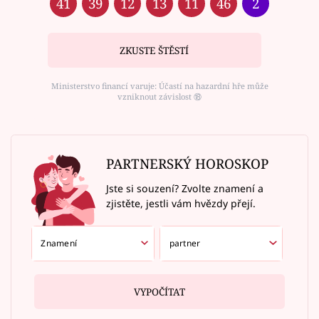
41
39
12
13
11
46
2
ZKUSTE ŠTĚSTÍ
Ministerstvo financí varuje: Účastí na hazardní hře může
vzniknout závislost ⑱
PARTNERSKÝ HOROSKOP
Jste si souzení? Zvolte znamení a
zjistěte, jestli vám hvězdy přejí.
VYPOČÍTAT