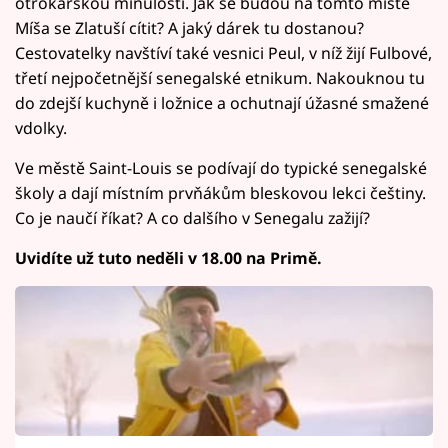
otrokářskou minulostí. Jak se budou na tomto místě
Míša se Zlatuší cítit? A jaký dárek tu dostanou?
Cestovatelky navštíví také vesnici Peul, v níž žijí Fulbové,
třetí nejpočetnější senegalské etnikum. Nakouknou tu
do zdejší kuchyně i ložnice a ochutnají úžasné smažené
vdolky.
Ve městě Saint-Louis se podívají do typické senegalské
školy a dají místním prvňákům bleskovou lekci češtiny.
Co je naučí říkat? A co dalšího v Senegalu zažijí?
Uvidíte už tuto neděli v 18.00 na Primě.