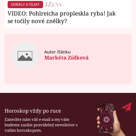
SERIÁLY A FILMY
VIDEO: Pohlreicha propleskla ryba! Jak
se točily nové znělky?
Autor článku
Markéta Zídková
Horoskop vždy po ruce
Zanechte nám váš e-mail a my vám
budeme zasílat pravidelný newsletter s
vaším horoskopem.