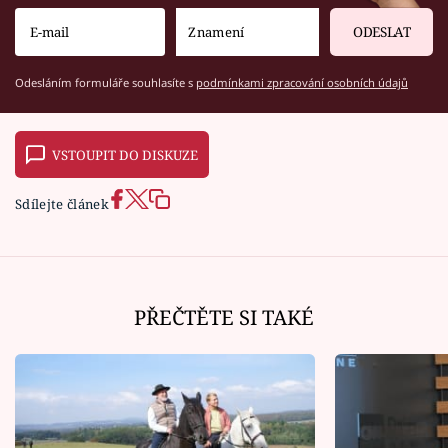
ODESLAT
Odesláním formuláře souhlasíte s
podmínkami zpracování osobních údajů
VSTOUPIT DO DISKUZE
Sdílejte článek
PŘEČTĚTE SI TAKÉ