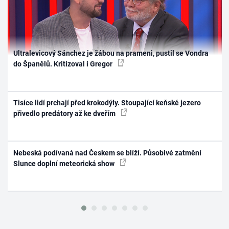
Ultralevicový Sánchez je žábou na prameni, pustil se Vondra
do Španělů. Kritizoval i Gregor
Tisíce lidí prchají před krokodýly. Stoupající keňské jezero
přivedlo predátory až ke dveřím
Nebeská podívaná nad Českem se blíží. Působivé zatmění
Slunce doplní meteorická show