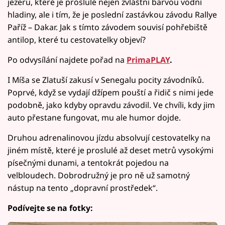
jezeru, které je proslulé nejen zvláštní barvou vodní
hladiny, ale i tím, že je poslední zastávkou závodu Rallye
Paříž – Dakar. Jak s tímto závodem souvisí pohřebiště
antilop, které tu cestovatelky objeví?
Po odvysílání najdete pořad na
PrimaPLAY
.
I Míša se Zlatuší zakusí v Senegalu pocity závodníků.
Poprvé, když se vydají džípem pouští a řidič s nimi jede
podobně, jako kdyby opravdu závodil. Ve chvíli, kdy jim
auto přestane fungovat, mu ale humor dojde.
Druhou adrenalinovou jízdu absolvují cestovatelky na
jiném místě, které je proslulé až deset metrů vysokými
písečnými dunami, a tentokrát pojedou na
velbloudech. Dobrodružný je pro ně už samotný
nástup na tento „dopravní prostředek“.
Podívejte se na fotky: