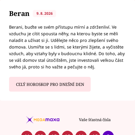
Beran
9. 8. 2026
Berani, buďte ve svém přístupu mírní a zdrženliví. Ve
vzduchu je cítit spousta něhy, na kterou byste se měli
naladit a užívat si ji. Udělejte něco pro zlepšení svého
domova. Usmiřte se s lidmi, se kterými žijete, a vyčistěte
vzduch, aby vztahy byly v budoucnu klidné. Do toho, aby
se váš domov stal útočištěm, jste investovali velkou část
svého já, proto si ho važte a pečujte o něj.
CELÝ HOROSKOP PRO DNEŠNÍ DEN
Vaše šťastná čísla