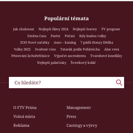
Populární témata
Jak zhubnout
Nejlepší filmy 2024
Nejlepší horory
TV program
Změna času
Partie
Počasí
Kdy budou volby
ZOO Nové začátky
Auto – katalog
7 pádů Honzy Dědka
Volby 2025
Svařené víno
Tatarák podle Pohlreicha
Aloe vera
Pěstování lichořeřišnice
Výpočet ascendentu
Tvarohové knedlíky
Nejlepší palačinky
Švestkový koláč
O FTV Prima
Management
Volná místa
Press
Reklama
Castingy a výzvy