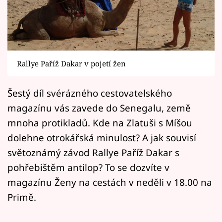
Horoskopy
Sledujte prima+
Filmový festival Karlovy Vary
Rallye Paříž Dakar v pojetí žen
Pořady
Šestý díl svérázného cestovatelského
Mámy sobě
magazínu vás zavede do Senegalu, země
mnoha protikladů. Kde na Zlatuši s Míšou
Přihlášení
dolehne otrokářská minulost? A jak souvisí
světoznámý závod Rallye Paříž Dakar s
pohřebištěm antilop? To se dozvíte v
Sledujte nás
magazínu Ženy na cestách v neděli v 18.00 na
Primě.