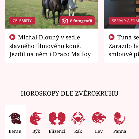
CELEBRITY
SERIÁLY A FIL
8 fotografií
Michal Dlouhý v sedle
Tuna se chtěl vrátit domů.
slavného filmového koně.
Zarazilo ho
Jezdil na něm i Draco Malfoy
smlouvě př
zemřít
HOROSKOPY DLE ZVĚROKRUHU
Beran
Býk
Blíženci
Rak
Lev
Panna
V