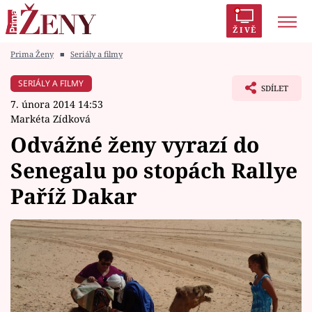
ŽIVĚ
Prima Ženy
■
Seriály a filmy
Trendy:
Polabí
Inspekce
Prostřeno!
AYTO?
SERIÁLY A FILMY
SDÍLET
Módní alarm
Zrádci
Proměny
7. února 2014 14:53
Markéta Zídková
Odvážné ženy vyrazí do
Senegalu po stopách Rallye
Témata
Paříž Dakar
Celebrity
Vztahy
Seriály