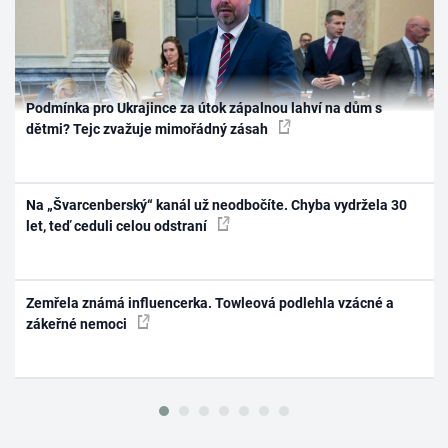
Podmínka pro Ukrajince za útok zápalnou lahví na dům s
dětmi? Tejc zvažuje mimořádný zásah
Na „Švarcenberský“ kanál už neodbočíte. Chyba vydržela 30
let, teď ceduli celou odstraní
Zemřela známá influencerka. Towleová podlehla vzácné a
zákeřné nemoci