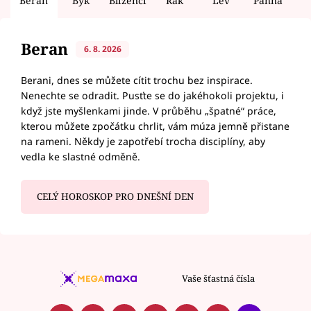
Beran
Býk
Blíženci
Rak
Lev
Panna
V
Beran
6. 8. 2026
Berani, dnes se můžete cítit trochu bez inspirace.
Nenechte se odradit. Pusťte se do jakéhokoli projektu, i
když jste myšlenkami jinde. V průběhu „špatné“ práce,
kterou můžete zpočátku chrlit, vám múza jemně přistane
na rameni. Někdy je zapotřebí trocha disciplíny, aby
vedla ke slastné odměně.
CELÝ HOROSKOP PRO DNEŠNÍ DEN
Vaše šťastná čísla