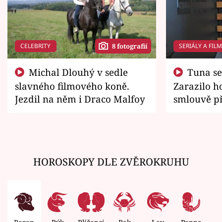
CELEBRITY
SERIÁLY A FIL
8 fotografií
Michal Dlouhý v sedle
Tuna se chtěl vrátit domů.
slavného filmového koně.
Zarazilo ho
Jezdil na něm i Draco Malfoy
smlouvě př
zemřít
HOROSKOPY DLE ZVĚROKRUHU