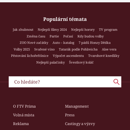
Populární témata
Jak zhubnout
Nejlepší filmy 2024
Nejlepší horory
TV program
Změna času
Partie
Počasí
Kdy budou volby
ZOO Nové začátky
Auto – katalog
7 pádů Honzy Dědka
Volby 2025
Svařené víno
Tatarák podle Pohlreicha
Aloe vera
Pěstování lichořeřišnice
Výpočet ascendentu
Tvarohové knedlíky
Nejlepší palačinky
Švestkový koláč
O FTV Prima
Management
Volná místa
Press
Reklama
Castingy a výzvy