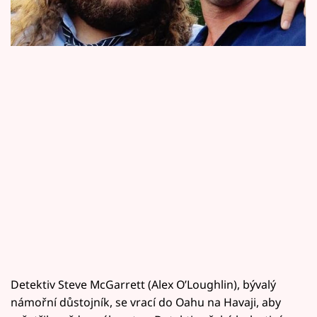
Horoskopy
vždy dobře pobavit na něčí účet. Podívejte se
na pár selfies přímo ze zákulisí natáčení
Sledujte prima+
Filmový festival Karlovy Vary
Pořady
Mámy sobě
Přihlášení
Sledujte nás
Detektiv Steve McGarrett (Alex O’Loughlin), bývalý
námořní důstojník, se vrací do Oahu na Havaji, aby