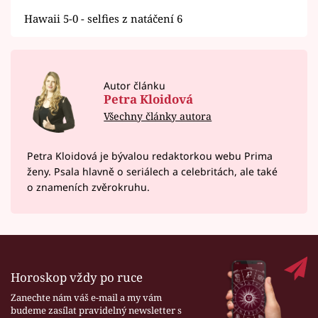
Hawaii 5-0 - selfies z natáčení 6
Autor článku
Petra Kloidová
Všechny články autora
Petra Kloidová je bývalou redaktorkou webu Prima
ženy. Psala hlavně o seriálech a celebritách, ale také
o znameních zvěrokruhu.
Horoskop vždy po ruce
Zanechte nám váš e-mail a my vám
budeme zasílat pravidelný newsletter s