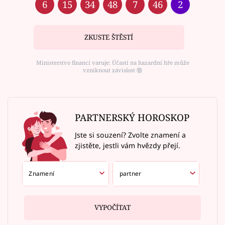
6
15
34
48
7
46
2
ZKUSTE ŠTĚSTÍ
Ministerstvo financí varuje: Účastí na hazardní hře může
vzniknout závislost ⑱
PARTNERSKÝ HOROSKOP
Jste si souzení? Zvolte znamení a
zjistěte, jestli vám hvězdy přejí.
VYPOČÍTAT