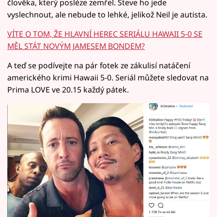
člověka, který posléze zemřel. Steve ho jede
vyslechnout, ale nebude to lehké, jelikož Neil je autista.
VÍTE O TOM, ŽE HLAVNÍ HEREC SERIÁLU HAWAII 5-0 SE
MĚL STÁT NOVÝM JAMESEM BONDEM?
A teď se podívejte na pár fotek ze zákulisí natáčení
amerického krimi Hawaii 5-0. Seriál můžete sledovat na
Prima LOVE ve 20.15 každý pátek.