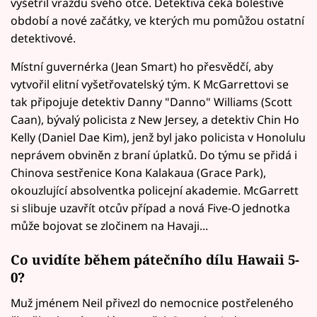
vyšetřil vraždu svého otce. Detektiva čeká bolestivé
období a nové začátky, ve kterých mu pomůžou ostatní
detektivové.
Místní guvernérka (Jean Smart) ho přesvědčí, aby
vytvořil elitní vyšetřovatelský tým. K McGarrettovi se
tak připojuje detektiv Danny "Danno" Williams (Scott
Caan), bývalý policista z New Jersey, a detektiv Chin Ho
Kelly (Daniel Dae Kim), jenž byl jako policista v Honolulu
neprávem obviněn z braní úplatků. Do týmu se přidá i
Chinova sestřenice Kona Kalakaua (Grace Park),
okouzlující absolventka policejní akademie. McGarrett
si slibuje uzavřít otcův případ a nová Five-O jednotka
může bojovat se zločinem na Havaji...
Co uvidíte během pátečního dílu Hawaii 5-
0?
Muž jménem Neil přivezl do nemocnice postřeleného