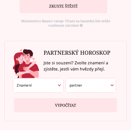
ZKUSTE ŠTĚSTÍ
Ministerstvo financí varuje: Účastí na hazardní hře může
vzniknout závislost ⑱
PARTNERSKÝ HOROSKOP
Jste si souzení? Zvolte znamení a
zjistěte, jestli vám hvězdy přejí.
VYPOČÍTAT