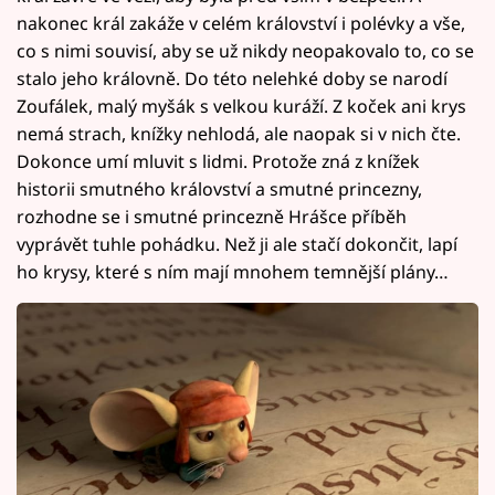
nakonec král zakáže v celém království i polévky a vše,
co s nimi souvisí, aby se už nikdy neopakovalo to, co se
stalo jeho královně. Do této nelehké doby se narodí
Zoufálek, malý myšák s velkou kuráží. Z koček ani krys
nemá strach, knížky nehlodá, ale naopak si v nich čte.
Dokonce umí mluvit s lidmi. Protože zná z knížek
historii smutného království a smutné princezny,
rozhodne se i smutné princezně Hrášce příběh
vyprávět tuhle pohádku. Než ji ale stačí dokončit, lapí
ho krysy, které s ním mají mnohem temnější plány…