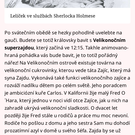
Lelíček ve službách Sherlocka Holmese
Po svátečním obědě se hezky pohodlně uvelebte na
gauči. Budete se totiž královsky bavit s
Velikonočním
superzajdou
, který začíná ve 12:15. Takhle animovano-
hraná pohádka vás bude bavit, je to totiž pořádný
nářez! Na Velikonočním ostrově existuje továrna na
velikonoční cukrovinky, kterou vede táta Zajíc, který má
syna Zajdu. Vykonává také funkci velikonočního zajíce a
rozváží nadílku dětem po celém světě. Jeho poradcem
je ambiciózní kuře Carlos. V Kalifornii žije malý Fred O
´Hara, který jednou v noci vidí otce Zajíce, jak u nich na
zahradě ukrývá velikonoční sladkosti. O dvacet let
později žije Fred stále u rodičů a práce mu moc nevoní.
Rodiče ho pošlou z domu a jeho sestra Sam mu dohodí
prozatímní azyl v domě u svého šéfa. Zajda by se už