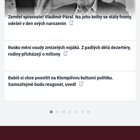
Zemřel spisovatel Vladimír Páral. Na jeho knihy se stály fronty,
odešel v den svých narozenin
Rusko mění osudy zmizelých vojáků. Z padlých dělá dezertéry,
rodiny přicházejí o miliony
Babiš si chce posvítit na Klempířovu kulturní politiku.
Samozřejmě budu reagovat, uvedl