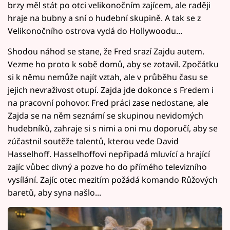
brzy měl stát po otci velikonočním zajícem, ale raději
hraje na bubny a sní o hudební skupině. A tak se z
Velikonočního ostrova vydá do Hollywoodu...
Shodou náhod se stane, že Fred srazí Zajdu autem.
Vezme ho proto k sobě domů, aby se zotavil. Zpočátku
si k němu nemůže najít vztah, ale v průběhu času se
jejich nevraživost otupí. Zajda jde dokonce s Fredem i
na pracovní pohovor. Fred práci zase nedostane, ale
Zajda se na něm seznámí se skupinou nevidomých
hudebníků, zahraje si s nimi a oni mu doporučí, aby se
zúčastnil soutěže talentů, kterou vede David
Hasselhoff. Hasselhoffovi nepřipadá mluvící a hrající
zajíc vůbec divný a pozve ho do přímého televizního
vysílání. Zajíc otec mezitím požádá komando Růžových
baretů, aby syna našlo...