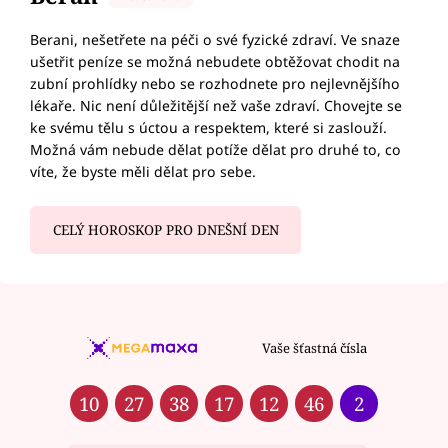
Berani, nešetřete na péči o své fyzické zdraví. Ve snaze
ušetřit peníze se možná nebudete obtěžovat chodit na
zubní prohlídky nebo se rozhodnete pro nejlevnějšího
lékaře. Nic není důležitější než vaše zdraví. Chovejte se
ke svému tělu s úctou a respektem, které si zaslouží.
Možná vám nebude dělat potíže dělat pro druhé to, co
víte, že byste měli dělat pro sebe.
CELÝ HOROSKOP PRO DNEŠNÍ DEN
Vaše šťastná čísla
10
27
38
17
12
46
2