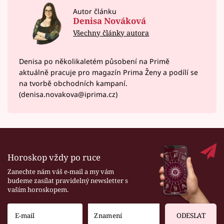
Autor článku
Denisa Nováková
Všechny články autora
Denisa po několikaletém působení na Primě
aktuálně pracuje pro magazín Prima Ženy a podílí se
na tvorbě obchodních kampaní.
(denisa.novakova@iprima.cz)
Horoskop vždy po ruce
Zanechte nám váš e-mail a my vám
budeme zasílat pravidelný newsletter s
vaším horoskopem.
ODESLAT