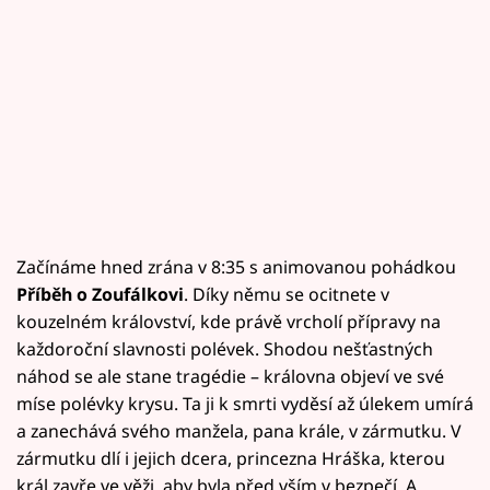
Začínáme hned zrána v 8:35 s animovanou pohádkou
Příběh o Zoufálkovi
. Díky němu se ocitnete v
kouzelném království, kde právě vrcholí přípravy na
každoroční slavnosti polévek. Shodou nešťastných
náhod se ale stane tragédie – královna objeví ve své
míse polévky krysu. Ta ji k smrti vyděsí až úlekem umírá
a zanechává svého manžela, pana krále, v zármutku. V
zármutku dlí i jejich dcera, princezna Hráška, kterou
král zavře ve věži, aby byla před vším v bezpečí. A