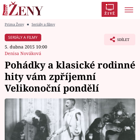
ŽIVĚ
Prima Ženy
■
Seriály a filmy
Trendy:
Polabí
Inspekce
Prostřeno!
AYTO?
SERIÁLY A FILMY
SDÍLET
Módní alarm
Zrádci
Proměny
5. dubna 2015 10:00
Denisa Nováková
Pohádky a klasické rodinné
hity vám zpříjemní
Témata
Velikonoční pondělí
Celebrity
Vztahy
Seriály