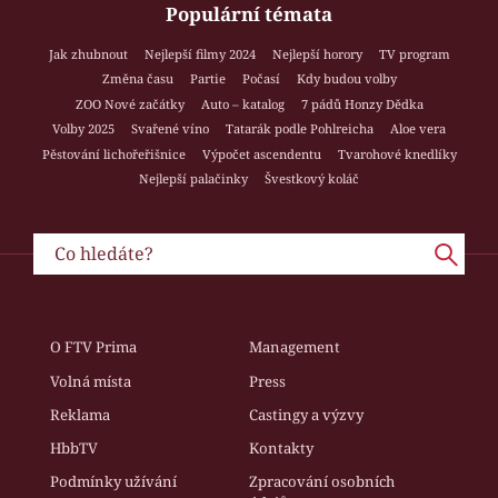
Populární témata
Jak zhubnout
Nejlepší filmy 2024
Nejlepší horory
TV program
Změna času
Partie
Počasí
Kdy budou volby
ZOO Nové začátky
Auto – katalog
7 pádů Honzy Dědka
Volby 2025
Svařené víno
Tatarák podle Pohlreicha
Aloe vera
Pěstování lichořeřišnice
Výpočet ascendentu
Tvarohové knedlíky
Nejlepší palačinky
Švestkový koláč
O FTV Prima
Management
Volná místa
Press
Reklama
Castingy a výzvy
HbbTV
Kontakty
Podmínky užívání
Zpracování osobních