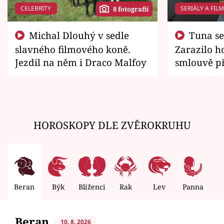
CELEBRITY
SERIÁLY A FIL
8 fotografií
Michal Dlouhý v sedle
Tuna se chtěl vrátit domů.
slavného filmového koně.
Zarazilo ho
Jezdil na něm i Draco Malfoy
smlouvě př
zemřít
HOROSKOPY DLE ZVĚROKRUHU
Beran
Býk
Blíženci
Rak
Lev
Panna
V
Beran
10. 8. 2026