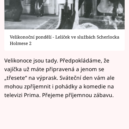
Horoskopy
Sledujte prima+
Filmový festival Karlovy Vary
Velikonoční pondělí - Lelíček ve službách Scherlocka
Pořady
Holmese 2
Mámy sobě
Velikonoce jsou tady. Předpokládáme, že
vajíčka už máte připravená a jenom se
Přihlášení
„třesete“ na výprask. Sváteční den vám ale
mohou zpříjemnit i pohádky a komedie na
televizi Prima. Přejeme příjemnou zábavu.
Sledujte nás