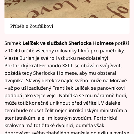
Příběh o Zoufálkovi
Snímek
Lelíček ve službách Sherlocka Holmese
potěší
v 10:40 určitě všechny milovníky filmů pro pamětníky.
Vlasta Burian je své roli vskutku neodolatelný!
Portorický král Fernando XXIII. se obává o svůj život,
požádá tedy Sherlocka Holmese, aby mu obstaral
dvojníka. Slavný detektiv najde svého muže na Moravě
– až po uši zadlužený František Lelíček se panovníkovi
podobá jako vejce vejci. Nabídka se mu náramně hodí,
může totiž konečně uniknout před věřiteli. V daleké
zemi bude muset čelit nejen intrikánským ministrům a
atentátníkům, ale i milostným svodům. Portorická
královna má totiž také dvojnici, odmítla však
doprovázet svého zbabělého manžela do exilu a nyní se