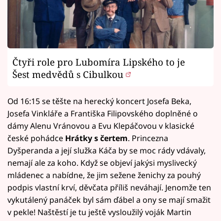
Čtyři role pro Lubomíra Lipského to je
Šest medvědů s Cibulkou
Od 16:15 se těšte na herecký koncert Josefa Beka,
Josefa Vinkláře a Františka Filipovského doplněné o
dámy Alenu Vránovou a Evu Klepáčovou v klasické
české pohádce
Hrátky s čertem
. Princezna
Dyšperanda a její služka Káča by se moc rády vdávaly,
nemají ale za koho. Když se objeví jakýsi myslivecký
mládenec a nabídne, že jim sežene ženichy za pouhý
podpis vlastní krví, děvčata příliš neváhají. Jenomže ten
vykutálený panáček byl sám ďábel a ony se mají smažit
v pekle! Naštěstí je tu ještě vysloužilý voják Martin