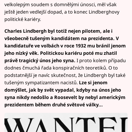
velkolepým soudem s domnělými únosci, měl však
ještě jeden vedlejší dopad, a to konec Lindberghovy
politické kariéry.
Charles Lindbergh byl totiž nejen pilotem, ale i
všeobecně tušeným kandidátem na prezidenta. V
kandidatuře ve volbách v roce 1932 mu bránil jenom
jeho nízký věk.
Politickou kariéru poté mu zhatil
právě tragický únos jeho syna.
I proto kolem případu
dodnes čmuchá řada konspiračních teoretiků. O to
podstatnější je navíc skutečnost, že Lindbergh byl také
tušeným sympatizantem nacistů.
Lze si jenom
domýšlet, jak by svět vypadal, kdyby na únos jeho
syna nikdy nedošlo a Roosevelt by nebyl americkým
prezidentem během druhé světové války...