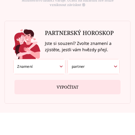
Ministerstvo financí varuje: Účastí na hazardní hře může
vzniknout závislost ⑱
PARTNERSKÝ HOROSKOP
Jste si souzení? Zvolte znamení a
zjistěte, jestli vám hvězdy přejí.
VYPOČÍTAT