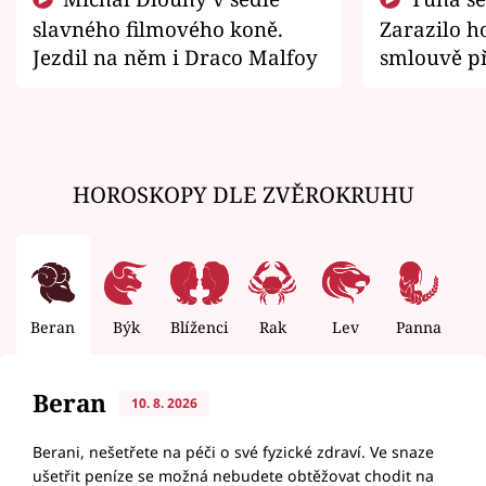
slavného filmového koně.
Zarazilo ho
Jezdil na něm i Draco Malfoy
smlouvě př
zemřít
HOROSKOPY DLE ZVĚROKRUHU
Beran
Býk
Blíženci
Rak
Lev
Panna
V
Beran
10. 8. 2026
Berani, nešetřete na péči o své fyzické zdraví. Ve snaze
ušetřit peníze se možná nebudete obtěžovat chodit na