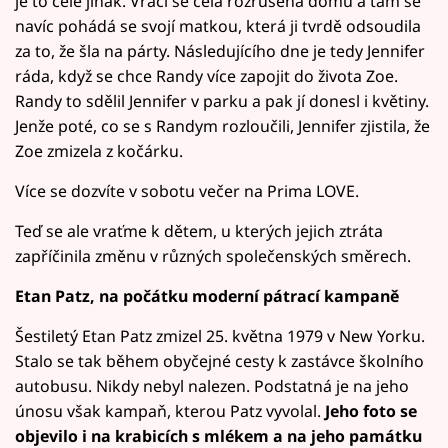
je to celé jinak. Vrací se celá rozrušená domů a tam se
navíc pohádá se svojí matkou, která ji tvrdě odsoudila
za to, že šla na párty. Následujícího dne je tedy Jennifer
ráda, když se chce Randy více zapojit do života Zoe.
Randy to sdělil Jennifer v parku a pak jí donesl i květiny.
Jenže poté, co se s Randym rozloučili, Jennifer zjistila, že
Zoe zmizela z kočárku.
Více se dozvíte v sobotu večer na Prima LOVE.
Teď se ale vraťme k dětem, u kterých jejich ztráta
zapříčinila změnu v různých společenských směrech.
Etan Patz, na počátku moderní pátrací kampaně
Šestiletý Etan Patz zmizel 25. května 1979 v New Yorku.
Stalo se tak během obyčejné cesty k zastávce školního
autobusu. Nikdy nebyl nalezen. Podstatná je na jeho
únosu však kampaň, kterou Patz vyvolal.
Jeho foto se
objevilo i na krabicích s mlékem a na jeho památku