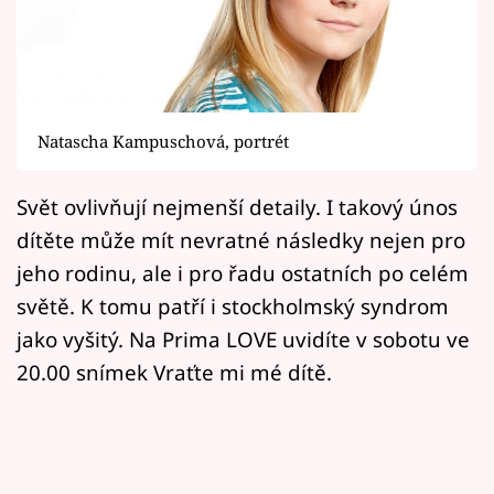
Horoskopy
Sledujte prima+
Filmový festival Karlovy Vary
Natascha Kampuschová, portrét
Pořady
Svět ovlivňují nejmenší detaily. I takový únos
Mámy sobě
dítěte může mít nevratné následky nejen pro
jeho rodinu, ale i pro řadu ostatních po celém
Přihlášení
světě. K tomu patří i stockholmský syndrom
jako vyšitý. Na Prima LOVE uvidíte v sobotu ve
20.00 snímek Vraťte mi mé dítě.
Sledujte nás