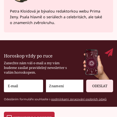
Petra Kloidová je bývalou redaktorkou webu Prima
ženy. Psala hlavně o seriálech a celebritách, ale také
o znameních zvěrokruhu.
Horoskop vždy po ruce
Zanechte nám váš e-mail a my vám
budeme zasílat pravidelný newsletter s
vaším horoskopem.
ODESLAT
Odesláním formuláře souhlasíte s
podmínkami zpracování osobních údajů