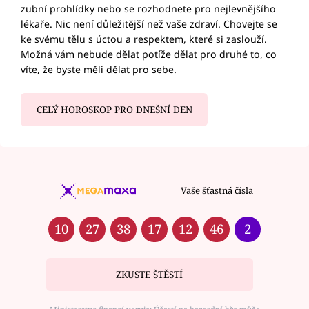
zubní prohlídky nebo se rozhodnete pro nejlevnějšího
lékaře. Nic není důležitější než vaše zdraví. Chovejte se
ke svému tělu s úctou a respektem, které si zaslouží.
Možná vám nebude dělat potíže dělat pro druhé to, co
víte, že byste měli dělat pro sebe.
CELÝ HOROSKOP PRO DNEŠNÍ DEN
Vaše šťastná čísla
10
27
38
17
12
46
2
ZKUSTE ŠTĚSTÍ