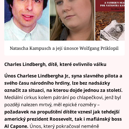
Natascha Kampusch a její únosce Wolfgang Priklopil
Charles Lindbergh, dítě, které ovlivnilo válku
Únos Charlese Lindbergha Jr., syna slavného pilota a
svého času národního hrdiny, lze bez nadsázky
označit za situaci, na kterou dojde jednou za století.
Mediální cirkus kolem pátrání po chlapečkovi, jenž byl
později nalezen mrtvý, měl epické rozměry –
požadavek na propuštění dítěte vznesl jak tehdejší
americký prezident Roosevelt, tak i mafiánský boss
Al Capone.
Únos, který pokračoval neméně