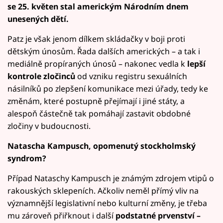
se 25. květen stal americkým Národním dnem
unesených dětí.
Patz je však jenom dílkem skládačky v boji proti
dětským únosům. Řada dalších amerických – a tak i
mediálně propíraných únosů – nakonec vedla k
lepší
kontrole zločinců
od vzniku registru sexuálních
násilníků po zlepšení komunikace mezi úřady, tedy ke
změnám, které postupně přejímají i jiné státy, a
alespoň částečně tak pomáhají zastavit obdobné
zločiny v budoucnosti.
Natascha Kampusch, opomenutý stockholmský
syndrom?
Případ Nataschy Kampusch je známým zdrojem vtipů o
rakouských sklepeních. Ačkoliv neměl přímý vliv na
významnější legislativní nebo kulturní změny, je třeba
mu zároveň přiřknout i další
podstatné prvenství –