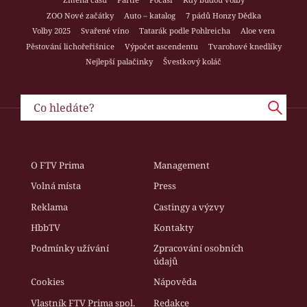
ZOO Nové začátky
Auto – katalog
7 pádů Honzy Dědka
Volby 2025
Svařené víno
Tatarák podle Pohlreicha
Aloe vera
Pěstování lichořeřišnice
Výpočet ascendentu
Tvarohové knedlíky
Nejlepší palačinky
Švestkový koláč
O FTV Prima
Management
Volná místa
Press
Reklama
Castingy a výzvy
HbbTV
Kontakty
Podmínky užívání
Zpracování osobních
údajů
Cookies
Nápověda
Vlastník FTV Prima spol.
Redakce