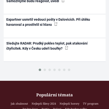
Samozřejmě budu reagovat, uvedl
Expartner usmrtil vedoucí pošty v Dalovicích. Při útěku
havaroval a prostřelil si hlavu
Sledujte RADAR: Prudký pokles teplot, pak atakování
čtyřicítek. Kdy v Česku udeří bouřky?
Populární témata
Jak zhubnout
Nejlepší filmy 2024
Nejlepší horory
TV program
Změna času
Partie
Počasí
Kdy budou volby