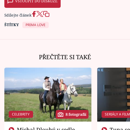
VSTOUPIT DO DISKUZE
Sdílejte článek
ŠTÍTKY
PRIMA LOVE
PŘEČTĚTE SI TAKÉ
CELEBRITY
SERIÁLY A FIL
8 fotografií
Michal Dlouhý v sedle
Tuna se chtěl vrátit domů.