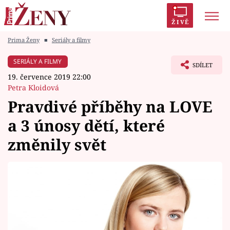
ŽIVĚ
Prima Ženy
■
Seriály a filmy
Trendy:
Polabí
Inspekce
Prostřeno!
AYTO?
SERIÁLY A FILMY
SDÍLET
Módní alarm
Zrádci
Proměny
19. července 2019 22:00
Petra Kloidová
Pravdivé příběhy na LOVE
a 3 únosy dětí, které
Témata
změnily svět
Celebrity
Vztahy
Seriály