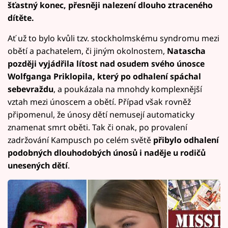
šťastný konec, přesněji nalezení dlouho ztraceného
dítěte.
Ať už to bylo kvůli tzv. stockholmskému syndromu mezi
obětí a pachatelem, či jiným okolnostem,
Natascha
později vyjádřila lítost nad osudem svého únosce
Wolfganga Priklopila, který po odhalení spáchal
sebevraždu
, a poukázala na mnohdy komplexnější
vztah mezi únoscem a obětí. Případ však rovněž
připomenul, že únosy dětí nemusejí automaticky
znamenat smrt oběti. Tak či onak, po provalení
zadržování Kampusch po celém světě
přibylo odhalení
podobných dlouhodobých únosů i naděje u rodičů
unesených dětí
.