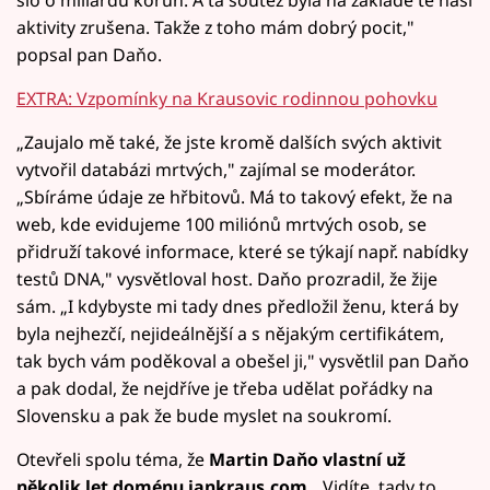
šlo o miliardu korun. A ta soutěž byla na základě té naší
aktivity zrušena. Takže z toho mám dobrý pocit,"
popsal pan Daňo.
EXTRA: Vzpomínky na Krausovic rodinnou pohovku
„Zaujalo mě také, že jste kromě dalších svých aktivit
vytvořil databázi mrtvých," zajímal se moderátor.
„Sbíráme údaje ze hřbitovů. Má to takový efekt, že na
web, kde evidujeme 100 miliónů mrtvých osob, se
přidruží takové informace, které se týkají např. nabídky
testů DNA," vysvětloval host. Daňo prozradil, že žije
sám. „I kdybyste mi tady dnes předložil ženu, která by
byla nejhezčí, nejideálnější a s nějakým certifikátem,
tak bych vám poděkoval a obešel ji," vysvětlil pan Daňo
a pak dodal, že nejdříve je třeba udělat pořádky na
Slovensku a pak že bude myslet na soukromí.
Otevřeli spolu téma, že
Martin Daňo vlastní už
několik let doménu jankraus.com
. „Vidíte, tady to