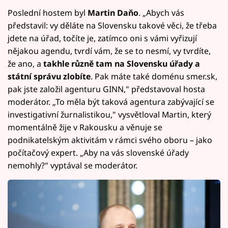
Poslední hostem byl
Martin Daňo
. „Abych vás
představil: vy děláte na Slovensku takové věci, že třeba
jdete na úřad, točíte je, zatímco oni s vámi vyřizují
nějakou agendu, tvrdí vám, že se to nesmí, vy tvrdíte,
že ano, a
takhle různě tam na Slovensku úřady a
státní správu zlobíte
. Pak máte také doménu smer.sk,
pak jste založil agenturu GINN," představoval hosta
moderátor. „To měla být taková agentura zabývající se
investigativní žurnalistikou," vysvětloval Martin, který
momentálně žije v Rakousku a věnuje se
podnikatelským aktivitám v rámci svého oboru – jako
počítačový expert. „Aby na vás slovenské úřady
nemohly?" vyptával se moderátor.