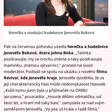
Herečka a studující hudebnice Jenovéfa Boková
Pak na červenou pohovku usedla
herečka a hudebnice
Jenovéfa Boková, dcera Johna Boka.
„Tatínka
pozdravujte, my se trochu známe a taky pozdravujte
maminku, známou výtvarnici," pronesl na úvod
moderátor. Podívali se spolu na ukázku z nového
filmu
Revival, kde Jenovéfa hraje
. Jenovéfa vysvětlila, že za
její charakteristický hlas může nedomykavost hlasivek.
„Kvůli tomu jsem byla u přijímaček na DAMU
zpruzena," prozradila. „Housle dělám odmalička, od
šesti let, a hraní mě taky baví," zamyslela se nad svým
zaměřením Jenovéfa. „Vy jste už hrála v řadě filmů,"