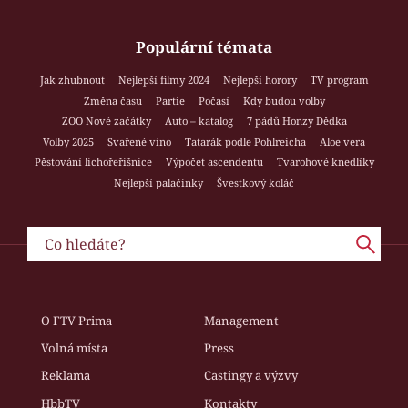
Populární témata
Jak zhubnout
Nejlepší filmy 2024
Nejlepší horory
TV program
Změna času
Partie
Počasí
Kdy budou volby
ZOO Nové začátky
Auto – katalog
7 pádů Honzy Dědka
Volby 2025
Svařené víno
Tatarák podle Pohlreicha
Aloe vera
Pěstování lichořeřišnice
Výpočet ascendentu
Tvarohové knedlíky
Nejlepší palačinky
Švestkový koláč
O FTV Prima
Management
Volná místa
Press
Reklama
Castingy a výzvy
HbbTV
Kontakty