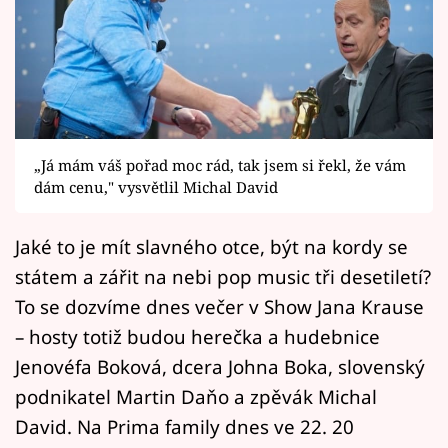
Horoskopy
Sledujte prima+
Filmový festival Karlovy Vary
Pořady
„Já mám váš pořad moc rád, tak jsem si řekl, že vám
dám cenu," vysvětlil Michal David
Mámy sobě
Jaké to je mít slavného otce, být na kordy se
Přihlášení
státem a zářit na nebi pop music tři desetiletí?
To se dozvíme dnes večer v Show Jana Krause
– hosty totiž budou herečka a hudebnice
Sledujte nás
Jenovéfa Boková, dcera Johna Boka, slovenský
podnikatel Martin Daňo a zpěvák Michal
David. Na Prima family dnes ve 22. 20