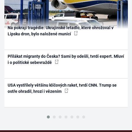
Na pokraji tragédie: Ukrajinské letadlo, které ohrožoval v
Lipsku dron, bylo naložené municí
Přilákat migranty do Česka? Sami by odešli, tvrdí expert. Mluví
i o politické sebevraždě
USA vystřílely většinu klíčových raket, tvrdí CNN. Trump se
ostře ohradil, hrozí i vězením