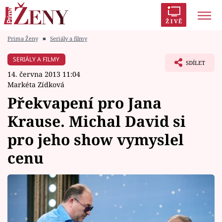
ŽIVĚ
Prima Ženy
■
Seriály a filmy
Trendy:
Polabí
Inspekce
Prostřeno!
AYTO?
SERIÁLY A FILMY
SDÍLET
Módní alarm
Zrádci
Proměny
14. června 2013 11:04
Markéta Zídková
Překvapení pro Jana
Krause. Michal David si
Témata
pro jeho show vymyslel
Celebrity
cenu
Vztahy
Seriály