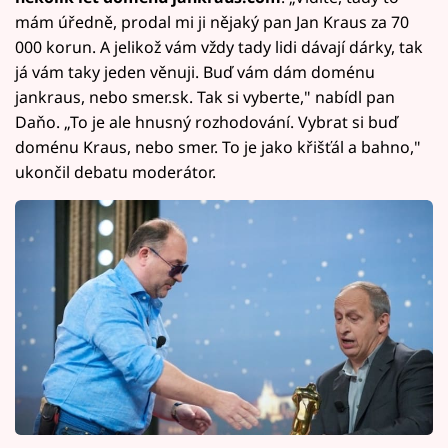
mám úředně, prodal mi ji nějaký pan Jan Kraus za 70
000 korun. A jelikož vám vždy tady lidi dávají dárky, tak
já vám taky jeden věnuji. Buď vám dám doménu
jankraus, nebo smer.sk. Tak si vyberte," nabídl pan
Daňo. „To je ale hnusný rozhodování. Vybrat si buď
doménu Kraus, nebo smer. To je jako křišťál a bahno,"
ukončil debatu moderátor.