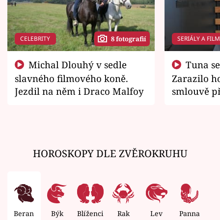
CELEBRITY
SERIÁLY A FIL
8 fotografií
Michal Dlouhý v sedle
Tuna se chtěl vrátit domů.
slavného filmového koně.
Zarazilo ho
Jezdil na něm i Draco Malfoy
smlouvě př
zemřít
HOROSKOPY DLE ZVĚROKRUHU
Beran
Býk
Blíženci
Rak
Lev
Panna
V