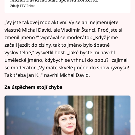
Zdroj: FTV Prima
„Vy jste takovej moc aktivní. Vy se ani nejmenujete
vlastně Michal David, ale Vladimír Štancl. Proč jste si
změnil jméno?" vyptával se moderátor. „Když jsme
začali jezdit do ciziny, tak to jméno bylo špatně
vyslovitelné," vysvětlil host. „Jaké byste mi navrhl
umělecké jméno, kdybych se vrhnul do popu?" zajímal
se moderátor. „Vy máte skvělé jméno do showbyznysu!
Tak třeba Jan K.," navrhl Michal David.
Za úspěchem stojí chyba