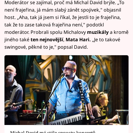
Moderátor se zajímal, proč má Michal David brýle. „To
není frajeřina, já mám slabý zánět spojivek," objasnil
host. „Aha, tak já jsem si říkal, že jestli to je frajeřina,
tak že to zase taková frajeřina není," podotkl
moderátor. Probrali spolu Michalovy
muzikály
a kromě
jiného také
ten nejnovější
,
Mata Hari.
„Je to takové
swingové, pěkné to je," popsal David.
Michal David má stále spoustu koncertů.