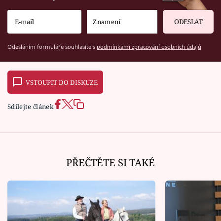
ODESLAT
Odesláním formuláře souhlasíte s
podmínkami zpracování osobních údajů
VSTOUPIT DO DISKUZE
Sdílejte článek
PŘEČTĚTE SI TAKÉ