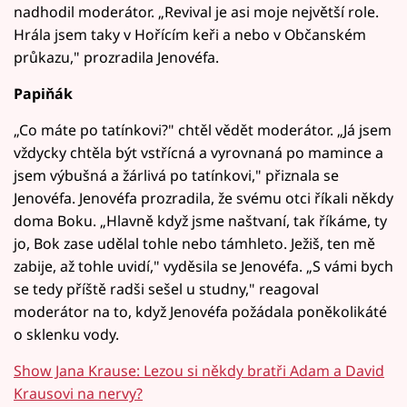
nadhodil moderátor. „Revival je asi moje největší role.
Hrála jsem taky v Hořícím keři a nebo v Občanském
průkazu," prozradila Jenovéfa.
Papiňák
„Co máte po tatínkovi?" chtěl vědět moderátor. „Já jsem
vždycky chtěla být vstřícná a vyrovnaná po mamince a
jsem výbušná a žárlivá po tatínkovi," přiznala se
Jenovéfa. Jenovéfa prozradila, že svému otci říkali někdy
doma Boku. „Hlavně když jsme naštvaní, tak říkáme, ty
jo, Bok zase udělal tohle nebo támhleto. Ježiš, ten mě
zabije, až tohle uvidí," vyděsila se Jenovéfa. „S vámi bych
se tedy příště radši sešel u studny," reagoval
moderátor na to, když Jenovéfa požádala poněkolikáté
o sklenku vody.
Show Jana Krause: Lezou si někdy bratři Adam a David
Krausovi na nervy?