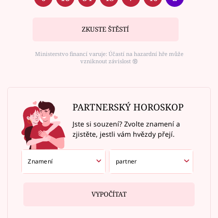
ZKUSTE ŠTĚSTÍ
Ministerstvo financí varuje: Účastí na hazardní hře může
vzniknout závislost ⑱
PARTNERSKÝ HOROSKOP
Jste si souzení? Zvolte znamení a
zjistěte, jestli vám hvězdy přejí.
VYPOČÍTAT