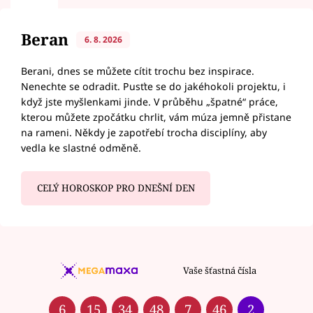
Beran
6. 8. 2026
Berani, dnes se můžete cítit trochu bez inspirace.
Nenechte se odradit. Pusťte se do jakéhokoli projektu, i
když jste myšlenkami jinde. V průběhu „špatné“ práce,
kterou můžete zpočátku chrlit, vám múza jemně přistane
na rameni. Někdy je zapotřebí trocha disciplíny, aby
vedla ke slastné odměně.
CELÝ HOROSKOP PRO DNEŠNÍ DEN
Vaše šťastná čísla
6
15
34
48
7
46
2