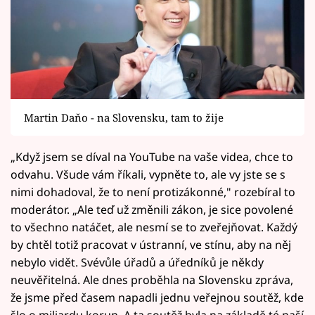
Martin Daňo - na Slovensku, tam to žije
„Když jsem se díval na YouTube na vaše videa, chce to
odvahu. Všude vám říkali, vypněte to, ale vy jste se s
nimi dohadoval, že to není protizákonné," rozebíral to
moderátor. „Ale teď už změnili zákon, je sice povolené
to všechno natáčet, ale nesmí se to zveřejňovat. Každý
by chtěl totiž pracovat v ústranní, ve stínu, aby na něj
nebylo vidět. Svévůle úřadů a úředníků je někdy
neuvěřitelná. Ale dnes proběhla na Slovensku zpráva,
že jsme před časem napadli jednu veřejnou soutěž, kde