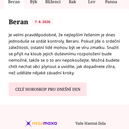
Beran
Býk
Blíženci
Rak
Lev
Panna
V
Beran
7. 8. 2026
Je velmi pravděpodobné, že nejlepším řešením je dnes
jednoduše se vzdát kontroly, Berani. Pokud jde o srdeční
záležitosti, ostatní lidé mohou být ve víru zmatku. Snažit
se přijít na kloub jejich duševnímu rozpoložení bude
nemožné, takže se o to ani nepokoušejte. Možná budete
chtít nechat věci plynout a uvidíte, jak dopadnete zítra,
než uděláte nějaké zásadní kroky.
CELÝ HOROSKOP PRO DNEŠNÍ DEN
Vaše šťastná čísla