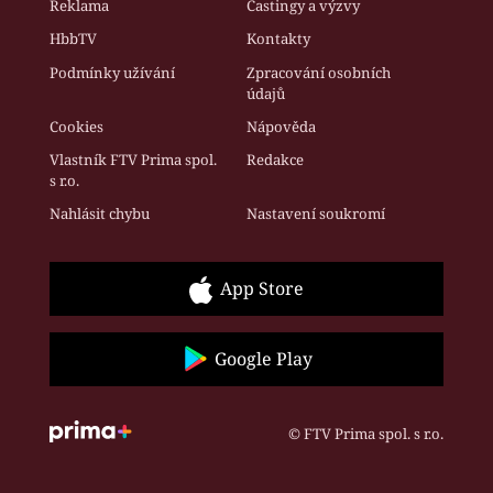
Reklama
Castingy a výzvy
HbbTV
Kontakty
Podmínky užívání
Zpracování osobních
údajů
Cookies
Nápověda
Vlastník FTV Prima spol.
Redakce
s r.o.
Nahlásit chybu
Nastavení soukromí
App Store
Google Play
© FTV Prima spol. s r.o.