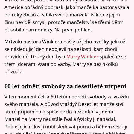
Americe pořádný poprask. Jako manželka pastora vzala
do ruky zbraň a zabila svého manžela. Nikdo v jejím
činu neviděl smysl, protože manželství se třemi dětmi
působilo harmonicky. Na první pohled.
Mrtvolu pastora Winklera našly až jeho ovečky, jelikož
se následující den neobjevil na sešlosti, kam chodil
pravidelně. Druhý den byla
Marry Winkler
společně se
třemi dcerami vzata do vazby. Marry se bez okolků
přiznala.
60 let odnětí svobody za desetileté utrpení
V ten moment čelila 60 letům odnětí svobody za vraždu
svého manžela. A důvod vraždy? Deset let manželství,
které připomínalo spíše peklo než cokoliv jiného.
Manžel na Marry neustále řval a fyzicky ji napadal.
Podle jejích slov ji nutil sledovat porno a během sexu ji