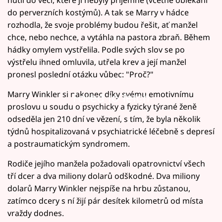
nutil do věcí, které jí nebyly příjemné (včetně oblékání
do perverzních kostýmů). A tak se Marry v hádce
rozhodla, že svoje problémy budou řešit, ať manžel
chce, nebo nechce, a vytáhla na pastora zbraň. Během
hádky omylem vystřelila. Podle svých slov se po
výstřelu ihned omluvila, utřela krev a její manžel
pronesl poslední otázku vůbec: "Proč?"
Marry Winkler si nakonec díky svému emotivnímu
Failed to fetch
proslovu u soudu o psychicky a fyzicky týrané ženě
odseděla jen 210 dní ve vězení, s tím, že byla několik
týdnů hospitalizovaná v psychiatrické léčebně s depresí
a postraumatickým syndromem.
Rodiče jejího manžela požadovali opatrovnictví všech
tří dcer a dva miliony dolarů odškodné. Dva miliony
dolarů Marry Winkler nejspíše na hrbu zůstanou,
zatímco dcery s ní žijí pár desítek kilometrů od místa
vraždy dodnes.