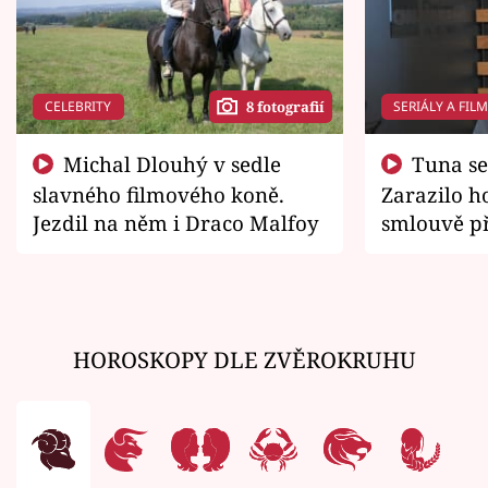
CELEBRITY
SERIÁLY A FIL
8 fotografií
Michal Dlouhý v sedle
Tuna se chtěl vrátit domů.
slavného filmového koně.
Zarazilo ho
Jezdil na něm i Draco Malfoy
smlouvě př
zemřít
HOROSKOPY DLE ZVĚROKRUHU