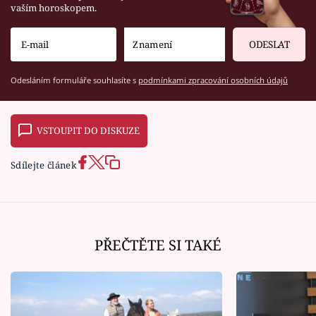
vaším horoskopem.
ODESLAT
Odesláním formuláře souhlasíte s
podmínkami zpracování osobních údajů
VSTOUPIT DO DISKUZE
Sdílejte článek
PŘEČTĚTE SI TAKÉ