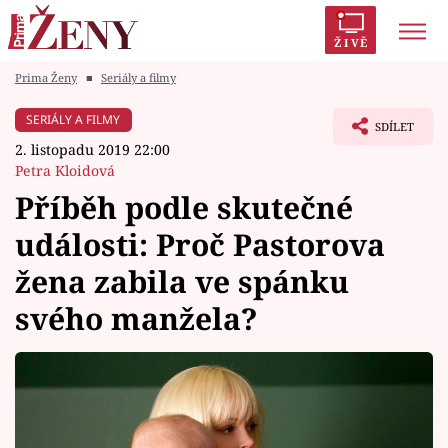
ŽIVĚ
Prima Ženy
■
Seriály a filmy
Trendy:
Polabí
Inspekce
Prostřeno!
AYTO?
SERIÁLY A FILMY
SDÍLET
Módní alarm
Zrádci
Proměny
2. listopadu 2019 22:00
Petra Kloidová
Příběh podle skutečné
události: Proč Pastorova
Témata
žena zabila ve spánku
Celebrity
svého manžela?
Vztahy
Seriály