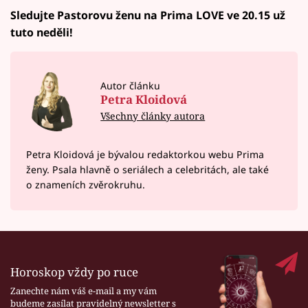
Sledujte Pastorovu ženu na Prima LOVE ve 20.15 už
tuto neděli!
Autor článku
Petra Kloidová
Všechny články autora
Petra Kloidová je bývalou redaktorkou webu Prima
ženy. Psala hlavně o seriálech a celebritách, ale také
o znameních zvěrokruhu.
Horoskop vždy po ruce
Zanechte nám váš e-mail a my vám
budeme zasílat pravidelný newsletter s