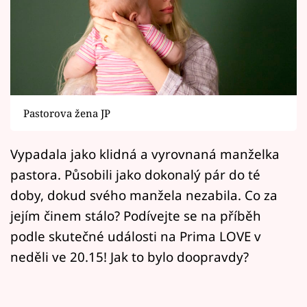
Horoskopy
Sledujte prima+
Filmový festival Karlovy Vary
Pořady
Pastorova žena JP
Mámy sobě
Vypadala jako klidná a vyrovnaná manželka
pastora. Působili jako dokonalý pár do té
Přihlášení
doby, dokud svého manžela nezabila. Co za
jejím činem stálo? Podívejte se na příběh
Sledujte nás
podle skutečné události na Prima LOVE v
neděli ve 20.15! Jak to bylo doopravdy?