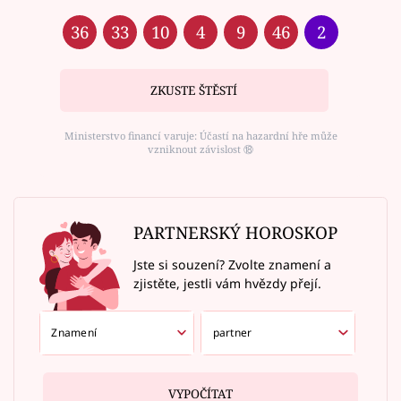
36
33
10
4
9
46
2
ZKUSTE ŠTĚSTÍ
Ministerstvo financí varuje: Účastí na hazardní hře může
vzniknout závislost ⑱
PARTNERSKÝ HOROSKOP
Jste si souzení? Zvolte znamení a
zjistěte, jestli vám hvězdy přejí.
VYPOČÍTAT