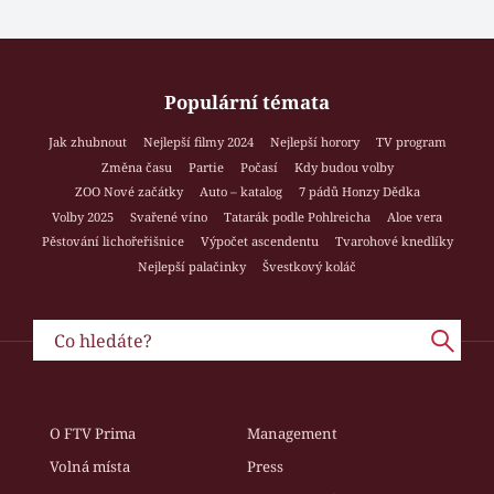
Populární témata
Jak zhubnout
Nejlepší filmy 2024
Nejlepší horory
TV program
Změna času
Partie
Počasí
Kdy budou volby
ZOO Nové začátky
Auto – katalog
7 pádů Honzy Dědka
Volby 2025
Svařené víno
Tatarák podle Pohlreicha
Aloe vera
Pěstování lichořeřišnice
Výpočet ascendentu
Tvarohové knedlíky
Nejlepší palačinky
Švestkový koláč
O FTV Prima
Management
Volná místa
Press