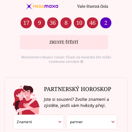
Vaše šťastná čísla
17
9
36
8
10
46
2
ZKUSTE ŠTĚSTÍ
Ministerstvo financí varuje: Účastí na hazardní hře může
vzniknout závislost ⑱
PARTNERSKÝ HOROSKOP
Jste si souzení? Zvolte znamení a
zjistěte, jestli vám hvězdy přejí.