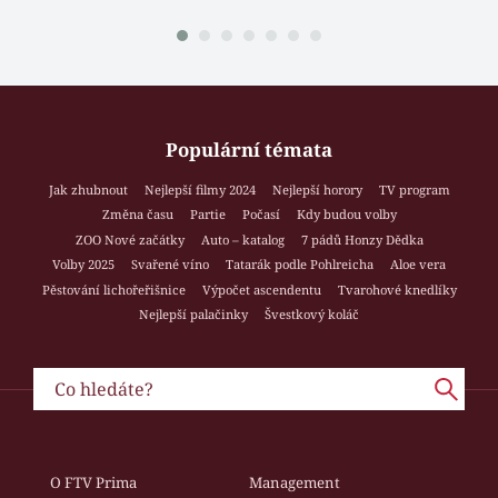
Populární témata
Jak zhubnout
Nejlepší filmy 2024
Nejlepší horory
TV program
Změna času
Partie
Počasí
Kdy budou volby
ZOO Nové začátky
Auto – katalog
7 pádů Honzy Dědka
Volby 2025
Svařené víno
Tatarák podle Pohlreicha
Aloe vera
Pěstování lichořeřišnice
Výpočet ascendentu
Tvarohové knedlíky
Nejlepší palačinky
Švestkový koláč
O FTV Prima
Management