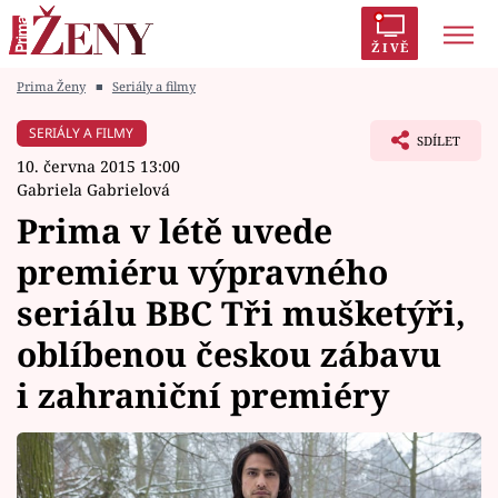
ŽIVĚ
Prima Ženy
■
Seriály a filmy
Trendy:
Polabí
Inspekce
Prostřeno!
AYTO?
SERIÁLY A FILMY
SDÍLET
Módní alarm
Zrádci
Proměny
10. června 2015 13:00
Gabriela Gabrielová
Prima v létě uvede
premiéru výpravného
Témata
seriálu BBC Tři mušketýři,
Celebrity
oblíbenou českou zábavu
i zahraniční premiéry
Vztahy
Seriály