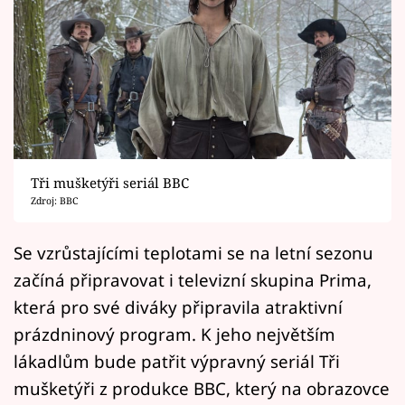
Horoskopy
Sledujte prima+
Filmový festival Karlovy Vary
Pořady
Mámy sobě
Tři mušketýři seriál BBC
Zdroj: BBC
Přihlášení
Se vzrůstajícími teplotami se na letní sezonu
začíná připravovat i televizní skupina Prima,
která pro své diváky připravila atraktivní
Sledujte nás
prázdninový program. K jeho největším
lákadlům bude patřit výpravný seriál Tři
mušketýři z produkce BBC, který na obrazovce