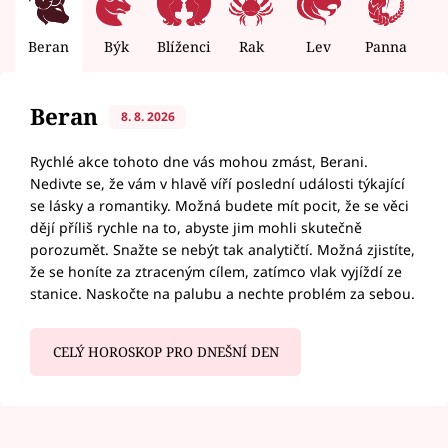
Beran
Býk
Blíženci
Rak
Lev
Panna
V
Beran
8. 8. 2026
Rychlé akce tohoto dne vás mohou zmást, Berani.
Nedivte se, že vám v hlavě víří poslední události týkající
se lásky a romantiky. Možná budete mít pocit, že se věci
dějí příliš rychle na to, abyste jim mohli skutečně
porozumět. Snažte se nebýt tak analytičtí. Možná zjistíte,
že se honíte za ztraceným cílem, zatímco vlak vyjíždí ze
stanice. Naskočte na palubu a nechte problém za sebou.
CELÝ HOROSKOP PRO DNEŠNÍ DEN