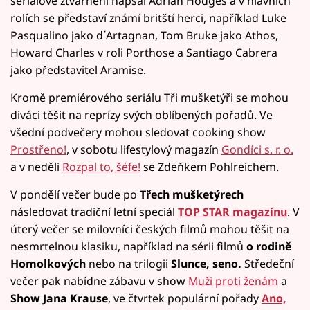
seriálové ztvárnění napsal Adrian Hodges a v hlavních
rolích se představí známí britští herci, například Luke
Pasqualino jako d´Artagnan, Tom Bruke jako Athos,
Howard Charles v roli Porthose a Santiago Cabrera
jako představitel Aramise.
Kromě premiérového seriálu Tři mušketýři se mohou
diváci těšit na reprízy svých oblíbených pořadů. Ve
všední podvečery mohou sledovat cooking show
Prostřeno!
, v sobotu lifestylový magazín
Gondíci s. r. o.
a v neděli
Rozpal to, šéfe!
se Zdeňkem Pohlreichem.
V pondělí večer bude po
Třech mušketýrech
následovat tradiční letní speciál
TOP STAR magazínu
. V
úterý večer se milovníci českých filmů mohou těšit na
nesmrtelnou klasiku, například na sérii filmů
o rodině
Homolkových
nebo na trilogii
Slunce, seno.
Středeční
večer pak nabídne zábavu v show
Muži proti ženám
a
Show Jana Krause
, ve čtvrtek populární pořady
Ano,