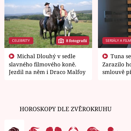
CELEBRITY
SERIÁLY A FIL
8 fotografií
Michal Dlouhý v sedle
Tuna se chtěl vrátit domů.
slavného filmového koně.
Zarazilo ho
Jezdil na něm i Draco Malfoy
smlouvě př
zemřít
HOROSKOPY DLE ZVĚROKRUHU