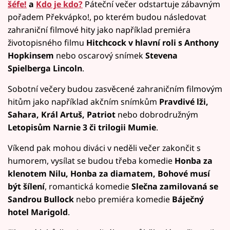
šéfe!
a
Kdo je kdo?
Páteční večer odstartuje zábavným
pořadem Překvápko!, po kterém budou následovat
zahraniční filmové hity jako například premiéra
životopisného filmu
Hitchcock v hlavní roli s Anthony
Hopkinsem
nebo oscarový snímek
Stevena
Spielberga Lincoln
.
Sobotní večery budou zasvěcené zahraničním filmovým
hitům jako například akčním snímkům
Pravdivé lži,
Sahara, Král Artuš, Patriot
nebo dobrodružným
Letopisům Narnie 3 či trilogii Mumie
.
Víkend pak mohou diváci v neděli večer zakončit s
humorem, vysílat se budou třeba komedie
Honba za
klenotem Nilu, Honba za diamatem, Bohové musí
být šílení
, romantická komedie
Slečna zamilovaná se
Sandrou Bullock
nebo premiéra komedie
Báječný
hotel Marigold
.