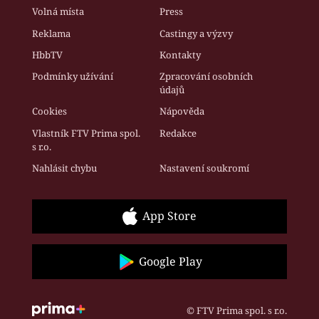
Volná místa
Press
Reklama
Castingy a výzvy
HbbTV
Kontakty
Podmínky užívání
Zpracování osobních
údajů
Cookies
Nápověda
Vlastník FTV Prima spol.
Redakce
s r.o.
Nahlásit chybu
Nastavení soukromí
App Store
Google Play
© FTV Prima spol. s r.o.