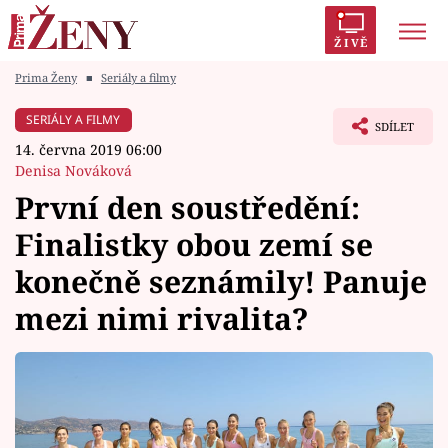
ŽIVĚ
Prima Ženy
■
Seriály a filmy
Trendy:
Polabí
Inspekce
Prostřeno!
AYTO?
SERIÁLY A FILMY
SDÍLET
Módní alarm
Zrádci
Proměny
14. června 2019 06:00
Denisa Nováková
První den soustředění:
Finalistky obou zemí se
Témata
konečně seznámily! Panuje
Celebrity
mezi nimi rivalita?
Vztahy
Seriály