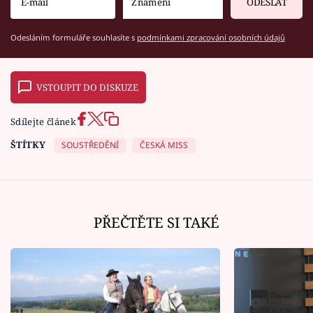
ODESLAT
Odesláním formuláře souhlasíte s
podmínkami zpracování osobních údajů
VSTOUPIT DO DISKUZE
Sdílejte článek
ŠTÍTKY
SOUSTŘEDĚNÍ
ČESKÁ MISS
PŘEČTĚTE SI TAKÉ