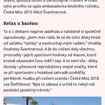
sítěmi, spousta focení a samozřejmě i cvičení. A hned
toho prvního se ujala ambasadorka letošního ročníku,
Česká Miss 2015 Nikol Švantnerová.
Relax u bazénu
Ta si s dívkami nejprve zaběhala a následně si společně
zaposilovaly: „Jsem moc ráda, že se do toho dívky hned
od začátku “opřely" a naslouchají mým radám,“ chválila
finalistky Švantnerová. A že do cvičení daly všechno,
prozradily i jejich sportovní hodinky od Xiaomi, které
kromě ukazování času měří i tep. A to není vše - dívky
dostaly i přenosné reproduktory stejné značky, které
se při sportování v hotelové zahradě osvědčily
perfektně. Hudbu při cvičení ocenila i Česká Miss 2018
Lea Šteflíčková: “Byla to zábava a určitě to nebyl náš
poslední společný trénink.“