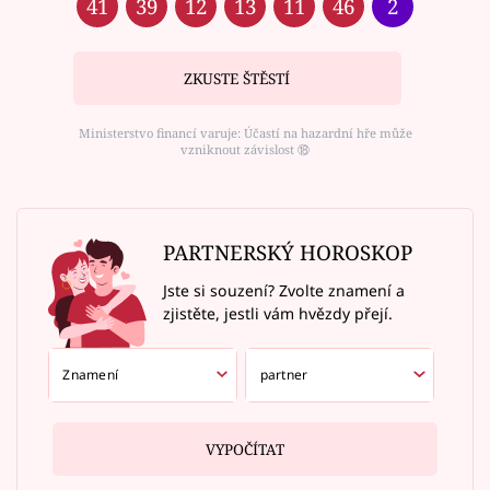
41
39
12
13
11
46
2
ZKUSTE ŠTĚSTÍ
Ministerstvo financí varuje: Účastí na hazardní hře může
vzniknout závislost ⑱
PARTNERSKÝ HOROSKOP
Jste si souzení? Zvolte znamení a
zjistěte, jestli vám hvězdy přejí.
VYPOČÍTAT