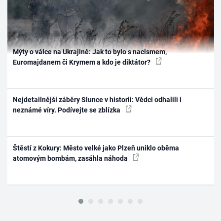
Mýty o válce na Ukrajině: Jak to bylo s nacismem,
Euromajdanem či Krymem a kdo je diktátor?
Nejdetailnější záběry Slunce v historii: Vědci odhalili i
neznámé víry. Podívejte se zblízka
Štěstí z Kokury: Město velké jako Plzeň uniklo oběma
atomovým bombám, zasáhla náhoda