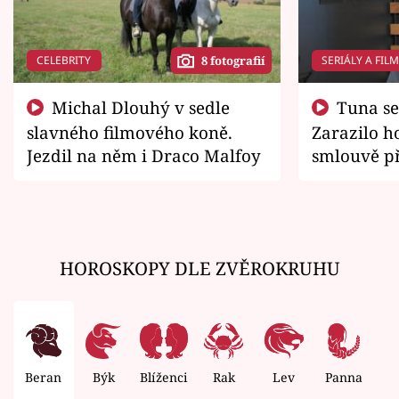
CELEBRITY
SERIÁLY A FIL
8 fotografií
Michal Dlouhý v sedle
Tuna se chtěl vrátit domů.
slavného filmového koně.
Zarazilo ho
Jezdil na něm i Draco Malfoy
smlouvě př
zemřít
HOROSKOPY DLE ZVĚROKRUHU
Beran
Býk
Blíženci
Rak
Lev
Panna
V