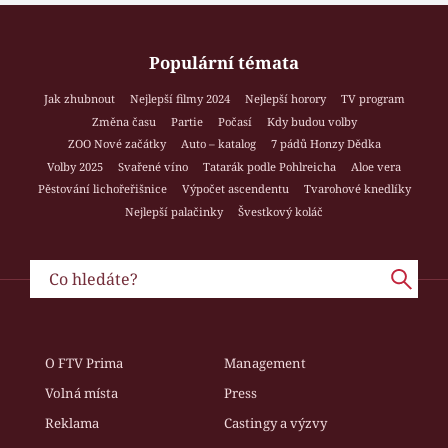
Populární témata
Jak zhubnout
Nejlepší filmy 2024
Nejlepší horory
TV program
Změna času
Partie
Počasí
Kdy budou volby
ZOO Nové začátky
Auto – katalog
7 pádů Honzy Dědka
Volby 2025
Svařené víno
Tatarák podle Pohlreicha
Aloe vera
Pěstování lichořeřišnice
Výpočet ascendentu
Tvarohové knedlíky
Nejlepší palačinky
Švestkový koláč
O FTV Prima
Management
Volná místa
Press
Reklama
Castingy a výzvy