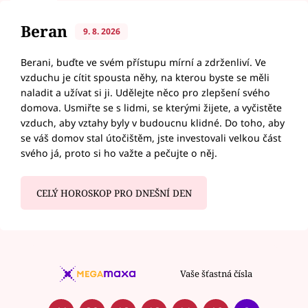
Beran
9. 8. 2026
Berani, buďte ve svém přístupu mírní a zdrženliví. Ve
vzduchu je cítit spousta něhy, na kterou byste se měli
naladit a užívat si ji. Udělejte něco pro zlepšení svého
domova. Usmiřte se s lidmi, se kterými žijete, a vyčistěte
vzduch, aby vztahy byly v budoucnu klidné. Do toho, aby
se váš domov stal útočištěm, jste investovali velkou část
svého já, proto si ho važte a pečujte o něj.
CELÝ HOROSKOP PRO DNEŠNÍ DEN
Vaše šťastná čísla