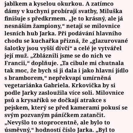
jablkem a kyselou okurkou. A zatímco
dámy v kuchyni probírají svatby, Miluška
finišuje s předkrmem. „Je to krásný, ale já
nesnáším žampiony,“ netají se milovnice
lesních hub Jarka. Při podávání hlavního
chodu se kuchařka přizná, že „glazurované
šalotky jsou vyšší dívčí“ a celé je vytvářel
její muž. „Zbláznili jsme se do nich ve
Francii,“ doplňuje. „Ta cibule mi chutnala
tak moc, že bych si ji dala i jako hlavní jídlo
s bramborem,“ nepřekvapí umírněná
vegetariánka Gabriela. Krkovička by si
podle Jarky zasloužila více soli. Milovnice
psů a krysaříků se dočkají atrakce s
pejskem, který se před kamerami pokusí se
svým pozvaným páníčkem zatančit.
„Nevyšlo to stoprocentně, ale bylo to
úsměvný,“ hodností číslo Jarka. „Byl to