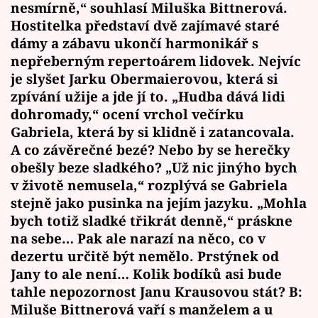
nesmírně,“ souhlasí Miluška Bittnerová.
Hostitelka představí dvě zajímavé staré
dámy a zábavu ukončí harmonikář s
nepřeberným repertoárem lidovek. Nejvíc
je slyšet Jarku Obermaierovou, která si
zpívání užije a jde jí to. „Hudba dává lidi
dohromady,“ ocení vrchol večírku
Gabriela, která by si klidně i zatancovala.
A co závěrečné bezé? Nebo by se herečky
obešly beze sladkého? „Už nic jinýho bych
v životě nemusela,“ rozplývá se Gabriela
stejně jako pusinka na jejím jazyku. „Mohla
bych totiž sladké třikrát denně,“ práskne
na sebe… Pak ale narazí na něco, co v
dezertu určitě být nemělo. Prstýnek od
Jany to ale není… Kolik bodíků asi bude
tahle nepozornost Janu Krausovou stát? B:
Miluše Bittnerová vaří s manželem a u