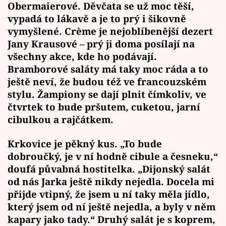
Obermaierové. Děvčata se už moc těší,
vypadá to lákavě a je to prý i šikovně
vymyšlené. Crème je nejoblíbenější dezert
Jany Krausové – prý ji doma posílají na
všechny akce, kde ho podávají.
Bramborové saláty má taky moc ráda a to
ještě neví, že budou též ve francouzském
stylu. Žampiony se dají plnit čímkoliv, ve
čtvrtek to bude pršutem, cuketou, jarní
cibulkou a rajčátkem.
Krkovice je pěkný kus. „To bude
dobroučký, je v ní hodně cibule a česneku,“
doufá půvabná hostitelka. „Dijonský salát
od nás Jarka ještě nikdy nejedla. Docela mi
přijde vtipný, že jsem u ní taky měla jídlo,
který jsem od ní ještě nejedla, a byly v něm
kapary jako tady.“ Druhý salát je s koprem,