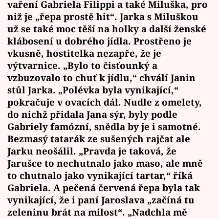
vaření Gabriela Filippi a také Miluška, pro
niž je „řepa prostě hit“. Jarka s Miluškou
už se také moc těší na holky a další ženské
klábosení u dobrého jídla. Prostřeno je
vkusně, hostitelka nezapře, že je
výtvarnice. „Bylo to čisťounký a
vzbuzovalo to chuť k jídlu,“ chválí Janin
stůl Jarka. „Polévka byla vynikající,“
pokračuje v ovacích dál. Nudle z omelety,
do nichž přidala Jana sýr, byly podle
Gabriely famózní, snědla by je i samotné.
Bezmasý tatarák ze sušených rajčat ale
Jarku neošálil. „Pravda je taková, že
Jarušce to nechutnalo jako maso, ale mně
to chutnalo jako vynikající tartar,“ říká
Gabriela. A pečená červená řepa byla tak
vynikající, že i paní Jaroslava „začíná tu
zeleninu brát na milost“. „Nadchla mě