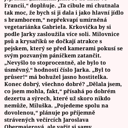
Francii,“ doplňuje. „Ta cibule mi chutnala
tak moc, že bych si ji dala i jako hlavní jídlo
s bramborem,“ nepřekvapí umírněná
vegetariánka Gabriela. Krkovička by si
podle Jarky zasloužila více soli. Milovnice
psů a krysaříků se dočkají atrakce s
pejskem, který se před kamerami pokusí se
svým pozvaným páníčkem zatančit.
„Nevyšlo to stoprocentně, ale bylo to
úsměvný,“ hodností číslo Jarka. „Byl to
průser!“ má bohužel jasno hostitelka.
Konec dobrý, všechno dobré? „Dělala jsem,
co jsem mohla, fakt,“ přísahá po dobrém
dezertu a sýrech, které už skoro nikdo
nemůže, Miluška. „Pojedeme spolu na
dovolenou,“ plánuje po příjemně
strávených večírcích Jaroslava
Obermaierová, ale vařit si samy