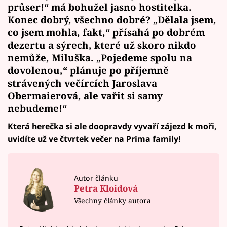
průser!“ má bohužel jasno hostitelka.
Konec dobrý, všechno dobré? „Dělala jsem,
co jsem mohla, fakt,“ přísahá po dobrém
dezertu a sýrech, které už skoro nikdo
nemůže, Miluška. „Pojedeme spolu na
dovolenou,“ plánuje po příjemně
strávených večírcích Jaroslava
Obermaierová, ale vařit si samy
nebudeme!“
Která herečka si ale doopravdy vyvaří zájezd k moři,
uvidíte už ve čtvrtek večer na Prima family!
Autor článku
Petra Kloidová
Všechny články autora