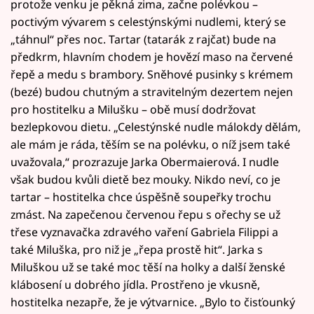
protože venku je pěkná zima, začne polévkou –
poctivým vývarem s celestýnskými nudlemi, který se
„táhnul“ přes noc. Tartar (tatarák z rajčat) bude na
předkrm, hlavním chodem je hovězí maso na červené
řepě a medu s brambory. Sněhové pusinky s krémem
(bezé) budou chutným a stravitelným dezertem nejen
pro hostitelku a Milušku – obě musí dodržovat
bezlepkovou dietu. „Celestýnské nudle málokdy dělám,
ale mám je ráda, těším se na polévku, o níž jsem také
uvažovala,“ prozrazuje Jarka Obermaierová. I nudle
však budou kvůli dietě bez mouky. Nikdo neví, co je
tartar – hostitelka chce úspěšně soupeřky trochu
zmást. Na zapečenou červenou řepu s ořechy se už
třese vyznavačka zdravého vaření Gabriela Filippi a
také Miluška, pro niž je „řepa prostě hit“. Jarka s
Miluškou už se také moc těší na holky a další ženské
klábosení u dobrého jídla. Prostřeno je vkusně,
hostitelka nezapře, že je výtvarnice. „Bylo to čisťounký