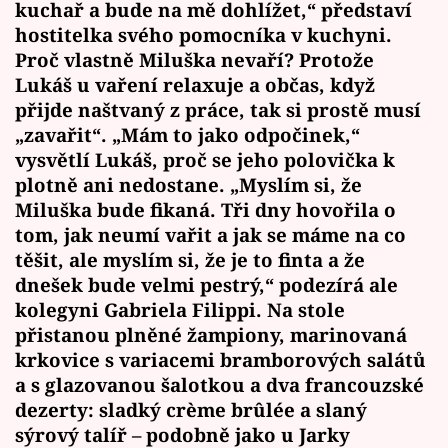
kuchař a bude na mě dohlížet,“ představí
hostitelka svého pomocníka v kuchyni.
Proč vlastně Miluška nevaří? Protože
Lukáš u vaření relaxuje a občas, když
přijde naštvaný z práce, tak si prostě musí
„zavařit“. „Mám to jako odpočinek,“
vysvětlí Lukáš, proč se jeho polovička k
plotně ani nedostane. „Myslím si, že
Miluška bude fikaná. Tři dny hovořila o
tom, jak neumí vařit a jak se máme na co
těšit, ale myslím si, že je to finta a že
dnešek bude velmi pestrý,“ podezírá ale
kolegyni Gabriela Filippi. Na stole
přistanou plněné žampiony, marinovaná
krkovice s variacemi bramborových salátů
a s glazovanou šalotkou a dva francouzské
dezerty: sladký crème brûlée a slaný
sýrový talíř – podobně jako u Jarky