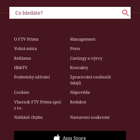
O FTV Prima
Management
Volná místa
Press
Reklama
Castingy a výzvy
HbbTV
Kontakty
Podmínky užívání
Zpracování osobních
údajů
Cookies
Nápověda
Vlastník FTV Prima spol.
Redakce
s r.o.
Nahlásit chybu
Nastavení soukromí
App Store