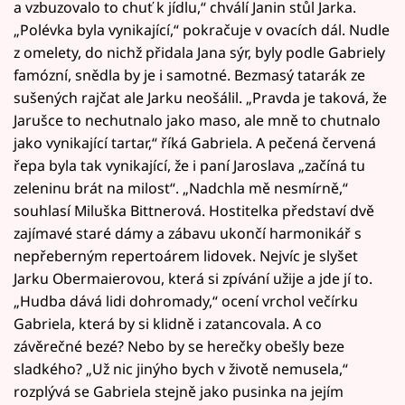
a vzbuzovalo to chuť k jídlu,“ chválí Janin stůl Jarka.
„Polévka byla vynikající,“ pokračuje v ovacích dál. Nudle
z omelety, do nichž přidala Jana sýr, byly podle Gabriely
famózní, snědla by je i samotné. Bezmasý tatarák ze
sušených rajčat ale Jarku neošálil. „Pravda je taková, že
Jarušce to nechutnalo jako maso, ale mně to chutnalo
jako vynikající tartar,“ říká Gabriela. A pečená červená
řepa byla tak vynikající, že i paní Jaroslava „začíná tu
zeleninu brát na milost“. „Nadchla mě nesmírně,“
souhlasí Miluška Bittnerová. Hostitelka představí dvě
zajímavé staré dámy a zábavu ukončí harmonikář s
nepřeberným repertoárem lidovek. Nejvíc je slyšet
Jarku Obermaierovou, která si zpívání užije a jde jí to.
„Hudba dává lidi dohromady,“ ocení vrchol večírku
Gabriela, která by si klidně i zatancovala. A co
závěrečné bezé? Nebo by se herečky obešly beze
sladkého? „Už nic jinýho bych v životě nemusela,“
rozplývá se Gabriela stejně jako pusinka na jejím