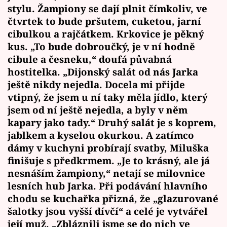
stylu. Žampiony se dají plnit čímkoliv, ve
čtvrtek to bude pršutem, cuketou, jarní
cibulkou a rajčátkem. Krkovice je pěkný
kus. „To bude dobroučký, je v ní hodně
cibule a česneku,“ doufá půvabná
hostitelka. „Dijonský salát od nás Jarka
ještě nikdy nejedla. Docela mi přijde
vtipný, že jsem u ní taky měla jídlo, který
jsem od ní ještě nejedla, a byly v něm
kapary jako tady.“ Druhý salát je s koprem,
jablkem a kyselou okurkou. A zatímco
dámy v kuchyni probírají svatby, Miluška
finišuje s předkrmem. „Je to krásný, ale já
nesnáším žampiony,“ netají se milovnice
lesních hub Jarka. Při podávání hlavního
chodu se kuchařka přizná, že „glazurované
šalotky jsou vyšší dívčí“ a celé je vytvářel
její muž. „Zbláznili jsme se do nich ve