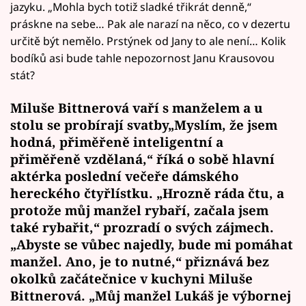
jazyku. „Mohla bych totiž sladké třikrát denně,“
práskne na sebe… Pak ale narazí na něco, co v dezertu
určitě být nemělo. Prstýnek od Jany to ale není… Kolik
bodíků asi bude tahle nepozornost Janu Krausovou
stát?
Miluše Bittnerová vaří s manželem a u
stolu se probírají svatby„Myslím, že jsem
hodná, přiměřeně inteligentní a
přiměřeně vzdělaná,“ říká o sobě hlavní
aktérka poslední večeře dámského
hereckého čtyřlístku. „Hrozně ráda čtu, a
protože můj manžel rybaří, začala jsem
také rybařit,“ prozradí o svých zájmech.
„Abyste se vůbec najedly, bude mi pomáhat
manžel. Ano, je to nutné,“ přiznává bez
okolků začátečnice v kuchyni Miluše
Bittnerová. „Můj manžel Lukáš je výbornej