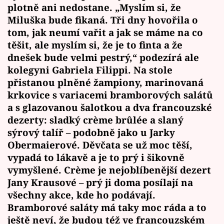
plotně ani nedostane. „Myslím si, že
Miluška bude fikaná. Tři dny hovořila o
tom, jak neumí vařit a jak se máme na co
těšit, ale myslím si, že je to finta a že
dnešek bude velmi pestrý,“ podezírá ale
kolegyni Gabriela Filippi. Na stole
přistanou plněné žampiony, marinovaná
krkovice s variacemi bramborových salátů
a s glazovanou šalotkou a dva francouzské
dezerty: sladký crème brûlée a slaný
sýrový talíř – podobně jako u Jarky
Obermaierové. Děvčata se už moc těší,
vypadá to lákavě a je to prý i šikovně
vymyšlené. Crème je nejoblíbenější dezert
Jany Krausové – prý ji doma posílají na
všechny akce, kde ho podávají.
Bramborové saláty má taky moc ráda a to
ještě neví, že budou též ve francouzském