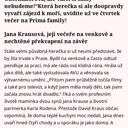
nebudeme!“Která herečka si ale doopravdy
vyvaří zájezd k moři, uvidíte už ve čtvrtek
večer na Prima family!
Jana Krausová, její večeře na venkově a
nechtěné překvapení na závěr
Stále velmi půvabná herečka si už neumí představit, že
by žila trvale v Praze. Bydlí na venkově a často odtud
pendluje za prací, má ale ráda svá klidná rána. Hrála už
jako dítě, ale také vystudovala AVU a věnovala se
výtvarnému umění. „Přitom jsem průběžně točila filmy
a také pro televizi, a když jsem měla malý děti, tak jsem
začala znovu hrát divadlo,“ říká o svém profesním
životě maminka dvou synů Jana Krause a životní
partnerka Karla Rodena. Přestože David Kraus občas
vzpomíná, že doma teplé kuchyni moc nedali, Jana dnes
uvaří hned čtyři chody a u sporáku je jako doma. A