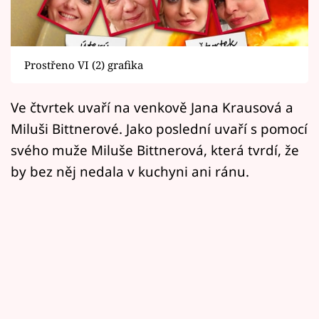
Horoskopy
Sledujte prima+
Prostřeno VI (2) grafika
Filmový festival Karlovy Vary
Ve čtvrtek uvaří na venkově Jana Krausová a
Pořady
Miluši Bittnerové. Jako poslední uvaří s pomocí
Mámy sobě
svého muže Miluše Bittnerová, která tvrdí, že
by bez něj nedala v kuchyni ani ránu.
Přihlášení
Sledujte nás