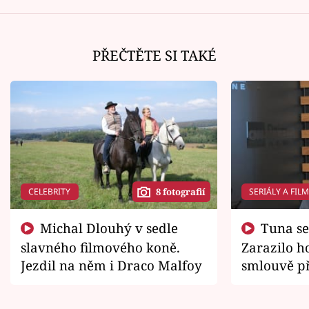
PŘEČTĚTE SI TAKÉ
CELEBRITY
SERIÁLY A FIL
8 fotografií
Michal Dlouhý v sedle
Tuna se chtěl vrátit domů.
slavného filmového koně.
Zarazilo ho
Jezdil na něm i Draco Malfoy
smlouvě př
zemřít