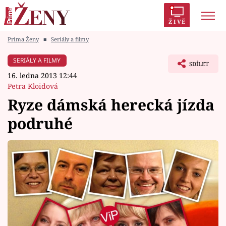
ŽIVĚ
Prima Ženy
■
Seriály a filmy
Trendy:
Polabí
Inspekce
Prostřeno!
AYTO?
SERIÁLY A FILMY
SDÍLET
Módní alarm
Zrádci
Proměny
16. ledna 2013 12:44
Petra Kloidová
Ryze dámská herecká jízda
podruhé
Témata
Celebrity
Vztahy
Seriály