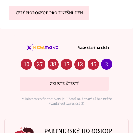
CELÝ HOROSKOP PRO DNEŠNÍ DEN
Vaše šťastná čísla
10
27
38
17
12
46
2
ZKUSTE ŠTĚSTÍ
Ministerstvo financí varuje: Účastí na hazardní hře může
vzniknout závislost ⑱
PARTNERSKÝ HOROSKOP