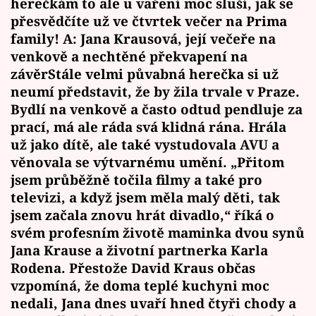
herečkám to ale u vaření moc sluší, jak se
přesvědčíte už ve čtvrtek večer na Prima
family! A: Jana Krausová, její večeře na
venkově a nechtěné překvapení na
závěrStále velmi půvabná herečka si už
neumí představit, že by žila trvale v Praze.
Bydlí na venkově a často odtud pendluje za
prací, má ale ráda svá klidná rána. Hrála
už jako dítě, ale také vystudovala AVU a
věnovala se výtvarnému umění. „Přitom
jsem průběžně točila filmy a také pro
televizi, a když jsem měla malý děti, tak
jsem začala znovu hrát divadlo,“ říká o
svém profesním životě maminka dvou synů
Jana Krause a životní partnerka Karla
Rodena. Přestože David Kraus občas
vzpomíná, že doma teplé kuchyni moc
nedali, Jana dnes uvaří hned čtyři chody a