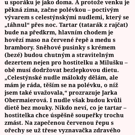
u sporáku je jako doma. A protože venku je
pěkná zima, začne polévkou – poctivým
vývarem s celestýnskými nudlemi, který se
„táhnul“ přes noc. Tartar (tatarák z rajčat)
bude na předkrm, hlavním chodem je
hovězí maso na červené řepě a medu s
brambory. Sněhové pusinky s krémem
(bezé) budou chutným a stravitelným
dezertem nejen pro hostitelku a Milušku –
obě musí dodržovat bezlepkovou dietu.
„Celestýnské nudle málokdy dělám, ale
mám je ráda, těším se na polévku, o níž
jsem také uvažovala,“ prozrazuje Jarka
Obermaierová. I nudle však budou kvůli
dietě bez mouky. Nikdo neví, co je tartar –
hostitelka chce úspěšně soupeřky trochu
zmást. Na zapečenou červenou řepu s
ořechy se už třese vyznavačka zdravého