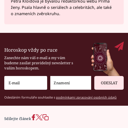
Petra Kloidová je bývalou redaktorkou webu Prima
ženy. Psala hlavně o seriálech a celebritách, ale také
o znameních zvěrokruhu.
Horoskop vždy po ruce
Zanechte nám váš e-mail a my vám
budeme zasílat pravidelný newsletter s
vaším horoskopem.
ODESLAT
Odesláním formuláře souhlasíte s
podmínkami zpracování osobních údajů
Sdílejte článek