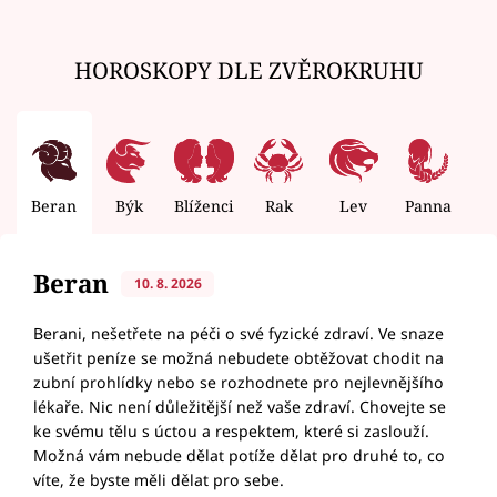
HOROSKOPY DLE ZVĚROKRUHU
Beran
Býk
Blíženci
Rak
Lev
Panna
V
Beran
10. 8. 2026
Berani, nešetřete na péči o své fyzické zdraví. Ve snaze
ušetřit peníze se možná nebudete obtěžovat chodit na
zubní prohlídky nebo se rozhodnete pro nejlevnějšího
lékaře. Nic není důležitější než vaše zdraví. Chovejte se
ke svému tělu s úctou a respektem, které si zaslouží.
Možná vám nebude dělat potíže dělat pro druhé to, co
víte, že byste měli dělat pro sebe.