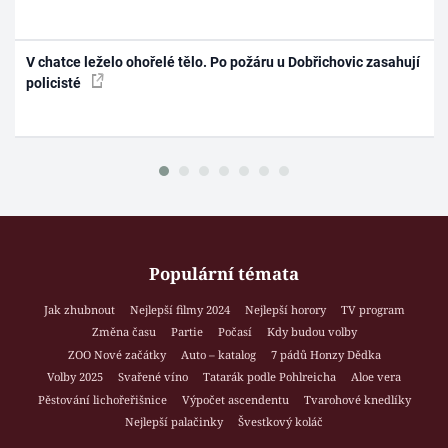
V chatce leželo ohořelé tělo. Po požáru u Dobřichovic zasahují
policisté
Populární témata
Jak zhubnout
Nejlepší filmy 2024
Nejlepší horory
TV program
Změna času
Partie
Počasí
Kdy budou volby
ZOO Nové začátky
Auto – katalog
7 pádů Honzy Dědka
Volby 2025
Svařené víno
Tatarák podle Pohlreicha
Aloe vera
Pěstování lichořeřišnice
Výpočet ascendentu
Tvarohové knedlíky
Nejlepší palačinky
Švestkový koláč