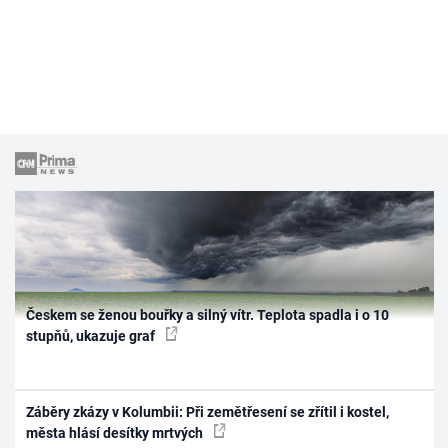
Českem se ženou bouřky a silný vítr. Teplota spadla i o 10
stupňů, ukazuje graf
Záběry zkázy v Kolumbii: Při zemětřesení se zřítil i kostel,
města hlásí desítky mrtvých