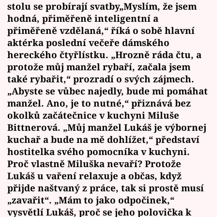
stolu se probírají svatby„Myslím, že jsem
hodná, přiměřeně inteligentní a
přiměřeně vzdělaná,“ říká o sobě hlavní
aktérka poslední večeře dámského
hereckého čtyřlístku. „Hrozně ráda čtu, a
protože můj manžel rybaří, začala jsem
také rybařit,“ prozradí o svých zájmech.
„Abyste se vůbec najedly, bude mi pomáhat
manžel. Ano, je to nutné,“ přiznává bez
okolků začátečnice v kuchyni Miluše
Bittnerová. „Můj manžel Lukáš je výbornej
kuchař a bude na mě dohlížet,“ představí
hostitelka svého pomocníka v kuchyni.
Proč vlastně Miluška nevaří? Protože
Lukáš u vaření relaxuje a občas, když
přijde naštvaný z práce, tak si prostě musí
„zavařit“. „Mám to jako odpočinek,“
vysvětlí Lukáš, proč se jeho polovička k