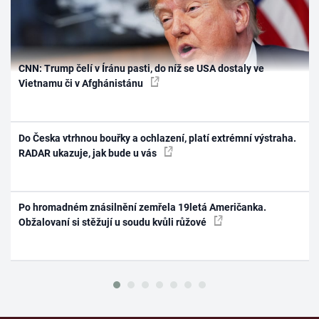
CNN: Trump čelí v Íránu pasti, do níž se USA dostaly ve
Vietnamu či v Afghánistánu
Do Česka vtrhnou bouřky a ochlazení, platí extrémní výstraha.
RADAR ukazuje, jak bude u vás
Po hromadném znásilnění zemřela 19letá Američanka.
Obžalovaní si stěžují u soudu kvůli růžové