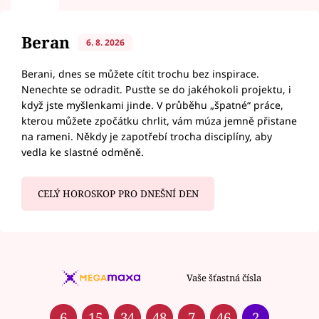
Beran
6. 8. 2026
Berani, dnes se můžete cítit trochu bez inspirace.
Nenechte se odradit. Pusťte se do jakéhokoli projektu, i
když jste myšlenkami jinde. V průběhu „špatné“ práce,
kterou můžete zpočátku chrlit, vám múza jemně přistane
na rameni. Někdy je zapotřebí trocha disciplíny, aby
vedla ke slastné odměně.
CELÝ HOROSKOP PRO DNEŠNÍ DEN
Vaše šťastná čísla
6
15
34
48
7
46
2