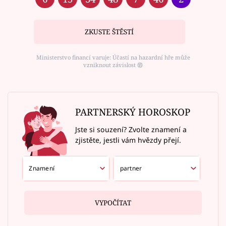
ZKUSTE ŠTĚSTÍ
Ministerstvo financí varuje: Účastí na hazardní hře může
vzniknout závislost ⑱
PARTNERSKÝ HOROSKOP
Jste si souzení? Zvolte znamení a
zjistěte, jestli vám hvězdy přejí.
VYPOČÍTAT