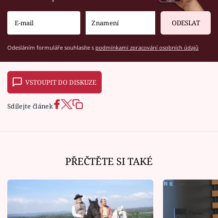
ODESLAT
Odesláním formuláře souhlasíte s
podmínkami zpracování osobních údajů
VSTOUPIT DO DISKUZE
Sdílejte článek
PŘEČTĚTE SI TAKÉ