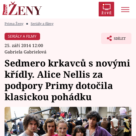
ŽIVĚ
Prima Ženy
■
Seriály a filmy
Trendy:
Polabí
Inspekce
Prostřeno!
AYTO?
SERIÁLY A FILMY
SDÍLET
Módní alarm
Zrádci
Proměny
25. září 2014 12:00
Gabriela Gabrielová
Sedmero krkavců s novými
křídly. Alice Nellis za
Témata
podpory Primy dotočila
Celebrity
klasickou pohádku
Vztahy
Seriály