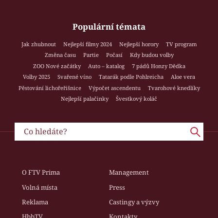
Populární témata
Jak zhubnout
Nejlepší filmy 2024
Nejlepší horory
TV program
Změna času
Partie
Počasí
Kdy budou volby
ZOO Nové začátky
Auto – katalog
7 pádů Honzy Dědka
Volby 2025
Svařené víno
Tatarák podle Pohlreicha
Aloe vera
Pěstování lichořeřišnice
Výpočet ascendentu
Tvarohové knedlíky
Nejlepší palačinky
Švestkový koláč
O FTV Prima
Management
Volná místa
Press
Reklama
Castingy a výzvy
HbbTV
Kontakty