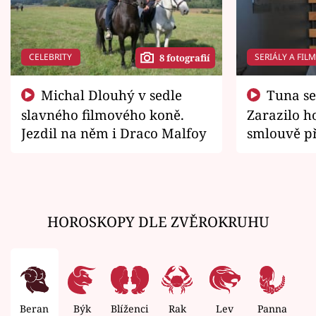
CELEBRITY
SERIÁLY A FIL
8 fotografií
Michal Dlouhý v sedle
Tuna se chtěl vrátit domů.
slavného filmového koně.
Zarazilo ho
Jezdil na něm i Draco Malfoy
smlouvě př
zemřít
HOROSKOPY DLE ZVĚROKRUHU
Beran
Býk
Blíženci
Rak
Lev
Panna
V