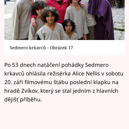
Horoskopy
Sledujte prima+
Filmový festival Karlovy Vary
Pořady
Sedmero krkavců - Obrázek 17
Mámy sobě
Po 53 dnech natáčení pohádky Sedmero
krkavců ohlásila režisérka Alice Nellis v sobotu
Přihlášení
20. září filmovému štábu poslední klapku na
hradě Zvíkov, který se stal jedním z hlavních
Sledujte nás
dějišť příběhu.