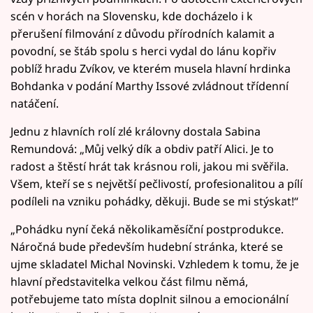
scén v horách na Slovensku, kde docházelo i k
přerušení filmování z důvodu přírodních kalamit a
povodní, se štáb spolu s herci vydal do lánu kopřiv
poblíž hradu Zvíkov, ve kterém musela hlavní hrdinka
Bohdanka v podání Marthy Issové zvládnout třídenní
natáčení.
Jednu z hlavních rolí zlé královny dostala Sabina
Remundová: „Můj velký dík a obdiv patří Alici. Je to
radost a štěstí hrát tak krásnou roli, jakou mi svěřila.
Všem, kteří se s největší pečlivostí, profesionalitou a pílí
podíleli na vzniku pohádky, děkuji. Bude se mi stýskat!“
„Pohádku nyní čeká několikaměsíční postprodukce.
Náročná bude především hudební stránka, které se
ujme skladatel Michal Novinski. Vzhledem k tomu, že je
hlavní představitelka velkou část filmu němá,
potřebujeme tato místa doplnit silnou a emocionální