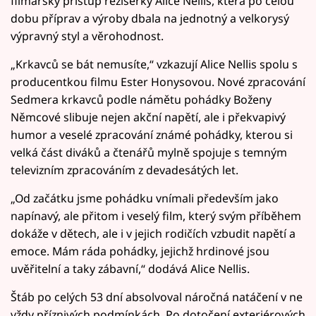
filmařský přístup režisérky Alice Nellis, která po celou
dobu příprav a výroby dbala na jednotný a velkorysý
výpravný styl a věrohodnost.
„Krkavců se bát nemusíte,“ vzkazují Alice Nellis spolu s
producentkou filmu Ester Honysovou. Nové zpracování
Sedmera krkavců podle námětu pohádky Boženy
Němcové slibuje nejen akční napětí, ale i překvapivý
humor a veselé zpracování známé pohádky, kterou si
velká část diváků a čtenářů mylně spojuje s temným
televizním zpracováním z devadesátých let.
„Od začátku jsme pohádku vnímali především jako
napínavý, ale přitom i veselý film, který svým příběhem
dokáže v dětech, ale i v jejich rodičích vzbudit napětí a
emoce. Mám ráda pohádky, jejichž hrdinové jsou
uvěřitelní a taky zábavní,“ dodává Alice Nellis.
Štáb po celých 53 dní absolvoval náročná natáčení v ne
vždy příznivých podmínkách. Po dotočení exteriérových