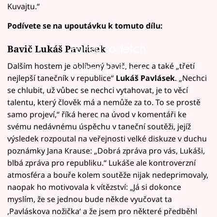
Kuvajtu.“
Podívete se na upoutávku k tomuto dílu:
Failed to fetch
Bavič Lukáš Pavlásek
Dalším hostem je oblíbený bavič, herec a také „třetí
Failed to fetch
nejlepší tanečník v republice“
Lukáš Pavlásek
. „Nechci
se chlubit, už vůbec se nechci vytahovat, je to věcí
talentu, který člověk má a nemůže za to. To se prostě
samo projeví,“ říká herec na úvod v komentáři ke
svému nedávnému úspěchu v taneční soutěži, jejíž
výsledek rozpoutal na veřejnosti velké diskuze v duchu
poznámky Jana Krause: „Dobrá zpráva pro vás, Lukáši,
blbá zpráva pro republiku.“ Lukáše ale kontroverzní
atmosféra a bouře kolem soutěže nijak nedeprimovaly,
naopak ho motivovala k vítězství: „Já si dokonce
myslím, že se jednou bude někde vyučovat ta
,Pavláskova nožička‘ a že jsem pro některé předběhl