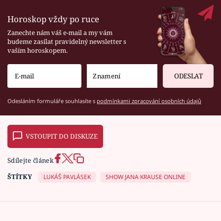
Horoskop vždy po ruce
Zanechte nám váš e-mail a my vám
budeme zasílat pravidelný newsletter s
vaším horoskopem.
ODESLAT
Odesláním formuláře souhlasíte s
podmínkami zpracování osobních údajů
VSTOUPIT DO DISKUZE
Sdílejte článek
ŠTÍTKY
LUKÁŠ PAVLÁSEK
SHOW JANA KRAUSE ONLINE