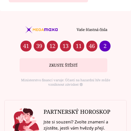
Vaše šťastná čísla
41
39
12
13
11
46
2
ZKUSTE ŠTĚSTÍ
Ministerstvo financí varuje: Účastí na hazardní hře může
vzniknout závislost ⑱
PARTNERSKÝ HOROSKOP
Jste si souzení? Zvolte znamení a
zjistěte, jestli vám hvězdy přejí.