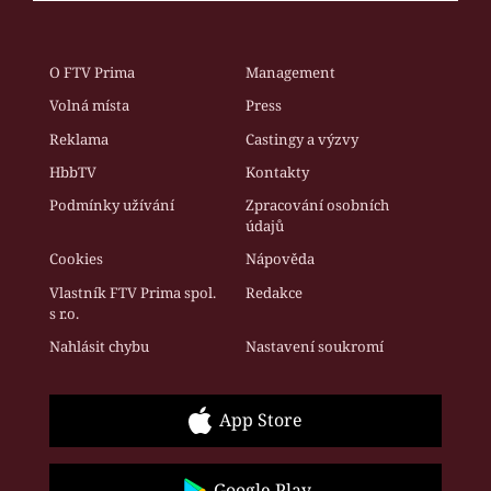
O FTV Prima
Management
Volná místa
Press
Reklama
Castingy a výzvy
HbbTV
Kontakty
Podmínky užívání
Zpracování osobních
údajů
Cookies
Nápověda
Vlastník FTV Prima spol.
Redakce
s r.o.
Nahlásit chybu
Nastavení soukromí
App Store
Google Play