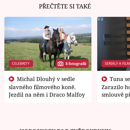
PŘEČTĚTE SI TAKÉ
CELEBRITY
SERIÁLY A FIL
8 fotografií
Michal Dlouhý v sedle
Tuna se chtěl vrátit domů.
slavného filmového koně.
Zarazilo ho
Jezdil na něm i Draco Malfoy
smlouvě př
zemřít