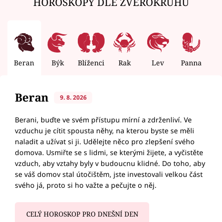
HOROSKOPY DLE ZVĚROKRUHU
Beran
Býk
Blíženci
Rak
Lev
Panna
V
Beran
9. 8. 2026
Berani, buďte ve svém přístupu mírní a zdrženliví. Ve
vzduchu je cítit spousta něhy, na kterou byste se měli
naladit a užívat si ji. Udělejte něco pro zlepšení svého
domova. Usmiřte se s lidmi, se kterými žijete, a vyčistěte
vzduch, aby vztahy byly v budoucnu klidné. Do toho, aby
se váš domov stal útočištěm, jste investovali velkou část
svého já, proto si ho važte a pečujte o něj.
CELÝ HOROSKOP PRO DNEŠNÍ DEN