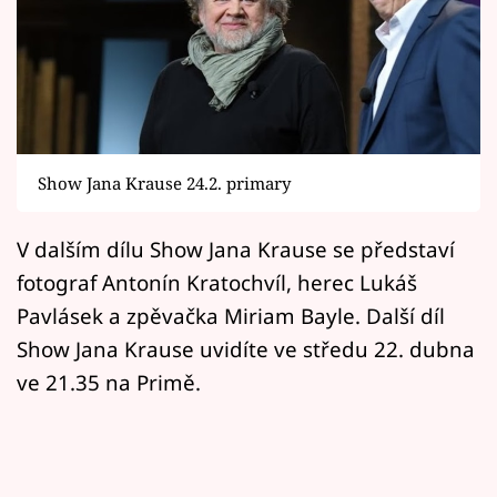
Horoskopy
Sledujte prima+
Filmový festival Karlovy Vary
Pořady
Show Jana Krause 24.2. primary
Mámy sobě
V dalším dílu Show Jana Krause se představí
fotograf Antonín Kratochvíl, herec Lukáš
Přihlášení
Pavlásek a zpěvačka Miriam Bayle. Další díl
Show Jana Krause uvidíte ve středu 22. dubna
Sledujte nás
ve 21.35 na Primě.