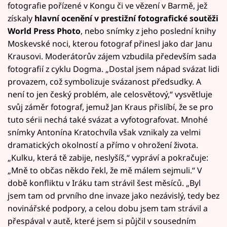
fotografie pořízené v Kongu či ve vězení v Barmě, jež
získaly
hlavní ocenění v prestižní fotografické soutěži
World Press Photo
, nebo snímky z jeho poslední knihy
Moskevské noci, kterou fotograf přinesl jako dar Janu
Krausovi. Moderátorův zájem vzbudila především sada
fotografií z cyklu Dogma. „Dostal jsem nápad svázat lidi
provazem, což symbolizuje svázanost předsudky. A
není to jen český problém, ale celosvětový,“ vysvětluje
svůj záměr fotograf, jemuž Jan Kraus přislíbí, že se pro
tuto sérii nechá také svázat a vyfotografovat. Mnohé
snímky Antonína Kratochvíla však vznikaly za velmi
dramatických okolností a přímo v ohrožení života.
„Kulku, která tě zabije, neslyšíš,“ vypráví a pokračuje:
„Mně to občas někdo řekl, že mě málem sejmuli.“ V
době konfliktu v Iráku tam strávil šest měsíců. „Byl
jsem tam od prvního dne invaze jako nezávislý, tedy bez
novinářské podpory, a celou dobu jsem tam strávil a
přespával v autě, které jsem si půjčil v sousedním