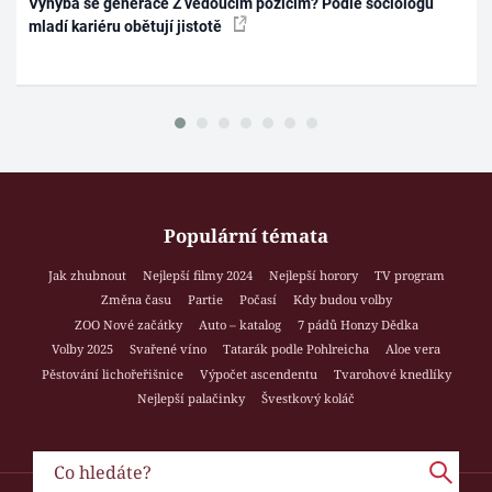
Vyhýbá se generace Z vedoucím pozicím? Podle sociologů
mladí kariéru obětují jistotě
Populární témata
Jak zhubnout
Nejlepší filmy 2024
Nejlepší horory
TV program
Změna času
Partie
Počasí
Kdy budou volby
ZOO Nové začátky
Auto – katalog
7 pádů Honzy Dědka
Volby 2025
Svařené víno
Tatarák podle Pohlreicha
Aloe vera
Pěstování lichořeřišnice
Výpočet ascendentu
Tvarohové knedlíky
Nejlepší palačinky
Švestkový koláč