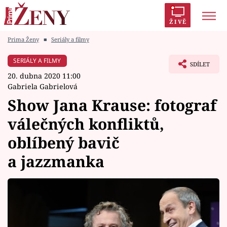
ŽIVĚ
Prima Ženy
■
Seriály a filmy
Trendy:
Polabí
Inspekce
Prostřeno!
AYTO?
SERIÁLY A FILMY
SDÍLET
Módní alarm
Zrádci
Proměny
20. dubna 2020 11:00
Gabriela Gabrielová
Show Jana Krause: fotograf
válečných konfliktů,
Témata
oblíbený bavič
Celebrity
a jazzmanka
Vztahy
Seriály