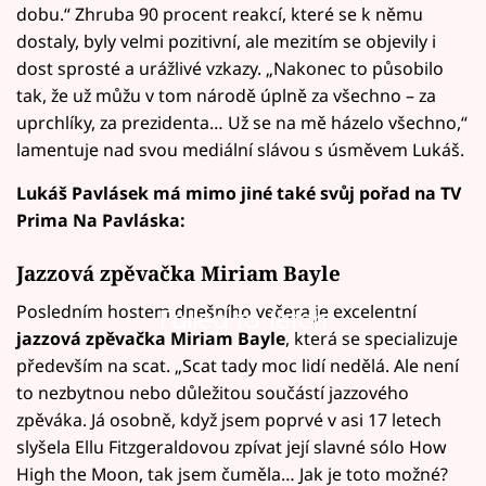
dobu.“ Zhruba 90 procent reakcí, které se k němu
dostaly, byly velmi pozitivní, ale mezitím se objevily i
dost sprosté a urážlivé vzkazy. „Nakonec to působilo
tak, že už můžu v tom národě úplně za všechno – za
uprchlíky, za prezidenta… Už se na mě házelo všechno,“
lamentuje nad svou mediální slávou s úsměvem Lukáš.
Lukáš Pavlásek má mimo jiné také svůj pořad na TV
Prima Na Pavláska:
Jazzová zpěvačka Miriam Bayle
Posledním hostem dnešního večera je excelentní
Failed to fetch
jazzová zpěvačka Miriam Bayle
, která se specializuje
především na scat. „Scat tady moc lidí nedělá. Ale není
to nezbytnou nebo důležitou součástí jazzového
zpěváka. Já osobně, když jsem poprvé v asi 17 letech
slyšela Ellu Fitzgeraldovou zpívat její slavné sólo How
High the Moon, tak jsem čuměla… Jak je toto možné?