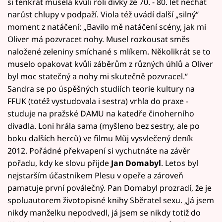
si tenkrát musela kvůli roli dívky ze 70. - 80. let nechat
narůst chlupy v podpaží. Viola též uvádí další „silný“
moment z natáčení: „Bavilo mě natáčení scény, jak mi
Oliver má pozvracet nohy. Musel rozkousat směs
naložené zeleniny smíchané s mlíkem. Několikrát se to
muselo opakovat kvůli záběrům z různých úhlů a Oliver
byl moc statečný a nohy mi skutečně pozvracel.“
Sandra se po úspěšných studiích teorie kultury na
FFUK (totéž vystudovala i sestra) vrhla do praxe -
studuje na pražské DAMU na katedře činoherního
divadla. Loni hrála sama (myšleno bez sestry, ale po
boku dalších herců) ve filmu Můj vysvlečený deník
2012. Pořádné překvapení si vychutnáte na závěr
pořadu, kdy ke slovu přijde
Jan Domabyl
. Letos byl
nejstarším účastníkem Plesu v opeře a zároveň
pamatuje první poválečný. Pan Domabyl prozradí, že je
spoluautorem životopisné knihy Sběratel sexu. „Já jsem
nikdy manželku nepodvedl, já jsem se nikdy totiž do