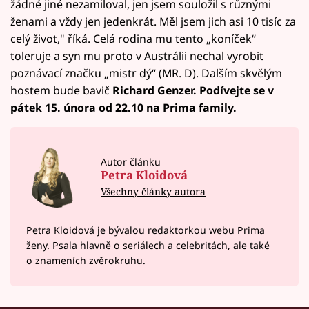
žádné jiné nezamiloval, jen jsem souložil s různými
ženami a vždy jen jedenkrát. Měl jsem jich asi 10 tisíc za
celý život," říká. Celá rodina mu tento „koníček“
toleruje a syn mu proto v Austrálii nechal vyrobit
poznávací značku „mistr dý“ (MR. D). Dalším skvělým
hostem bude bavič
Richard Genzer.
Podívejte se v
pátek 15. února od 22.10 na Prima family.
Autor článku
Petra Kloidová
Všechny články autora
Petra Kloidová je bývalou redaktorkou webu Prima
ženy. Psala hlavně o seriálech a celebritách, ale také
o znameních zvěrokruhu.