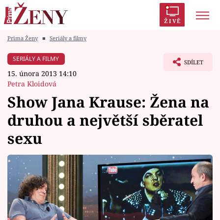
ŽIVĚ
Prima Ženy
■
Seriály a filmy
Trendy:
Polabí
Inspekce
Prostřeno!
AYTO?
SERIÁLY A FILMY
SDÍLET
Módní alarm
Zrádci
Proměny
15. února 2013 14:10
Petra Kloidová
Show Jana Krause: Žena na
druhou a největší sběratel
Témata
sexu
Celebrity
Vztahy
Seriály