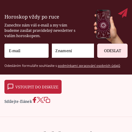
Horoskop vždy po ruce
Zanechte nám váš e-mail a my vám
budeme zasílat pravidelný newsletter s
vaším horoskopem.
ODESLAT
Odesláním formuláře souhlasíte s
podmínkami zpracování osobních údajů
VSTOUPIT DO DISKUZE
Sdílejte článek