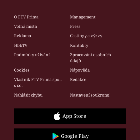
O FTV Prima
Management
Volná místa
Press
Reklama
Castingy a výzvy
HbbTV
Kontakty
Podmínky užívání
Zpracování osobních
údajů
Cookies
Nápověda
Vlastník FTV Prima spol.
Redakce
s r.o.
Nahlásit chybu
Nastavení soukromí
App Store
Google Play