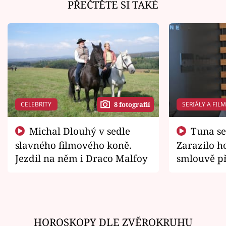
PŘEČTĚTE SI TAKÉ
CELEBRITY
SERIÁLY A FIL
8 fotografií
Michal Dlouhý v sedle
Tuna se chtěl vrátit domů.
slavného filmového koně.
Zarazilo ho
Jezdil na něm i Draco Malfoy
smlouvě př
zemřít
HOROSKOPY DLE ZVĚROKRUHU