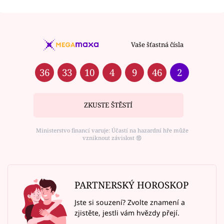
Vaše šťastná čísla
36
33
10
4
9
46
2
ZKUSTE ŠTĚSTÍ
Ministerstvo financí varuje: Účastí na hazardní hře může
vzniknout závislost ⑱
PARTNERSKÝ HOROSKOP
Jste si souzení? Zvolte znamení a
zjistěte, jestli vám hvězdy přejí.