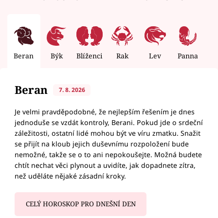
Beran
Býk
Blíženci
Rak
Lev
Panna
V
Beran
7. 8. 2026
Je velmi pravděpodobné, že nejlepším řešením je dnes
jednoduše se vzdát kontroly, Berani. Pokud jde o srdeční
záležitosti, ostatní lidé mohou být ve víru zmatku. Snažit
se přijít na kloub jejich duševnímu rozpoložení bude
nemožné, takže se o to ani nepokoušejte. Možná budete
chtít nechat věci plynout a uvidíte, jak dopadnete zítra,
než uděláte nějaké zásadní kroky.
CELÝ HOROSKOP PRO DNEŠNÍ DEN