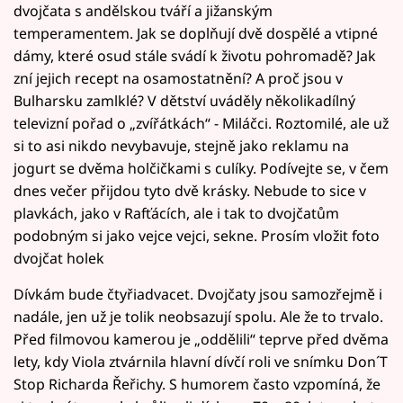
dvojčata s andělskou tváří a jižanským
temperamentem. Jak se doplňují dvě dospělé a vtipné
dámy, které osud stále svádí k životu pohromadě? Jak
zní jejich recept na osamostatnění? A proč jsou v
Bulharsku zamlklé? V dětství uváděly několikadílný
televizní pořad o „zvířátkách“ - Miláčci. Roztomilé, ale už
si to asi nikdo nevybavuje, stejně jako reklamu na
jogurt se dvěma holčičkami s culíky. Podívejte se, v čem
dnes večer přijdou tyto dvě krásky. Nebude to sice v
plavkách, jako v Rafťácích, ale i tak to dvojčatům
podobným si jako vejce vejci, sekne. Prosím vložit foto
dvojčat holek
Dívkám bude čtyřiadvacet. Dvojčaty jsou samozřejmě i
nadále, jen už je tolik neobsazují spolu. Ale že to trvalo.
Před filmovou kamerou je „oddělili“ teprve před dvěma
lety, kdy Viola ztvárnila hlavní dívčí roli ve snímku Don´T
Stop Richarda Řeřichy. S humorem často vzpomíná, že