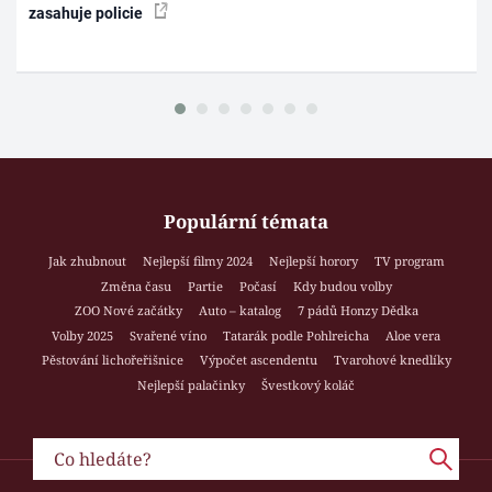
zasahuje policie
Populární témata
Jak zhubnout
Nejlepší filmy 2024
Nejlepší horory
TV program
Změna času
Partie
Počasí
Kdy budou volby
ZOO Nové začátky
Auto – katalog
7 pádů Honzy Dědka
Volby 2025
Svařené víno
Tatarák podle Pohlreicha
Aloe vera
Pěstování lichořeřišnice
Výpočet ascendentu
Tvarohové knedlíky
Nejlepší palačinky
Švestkový koláč