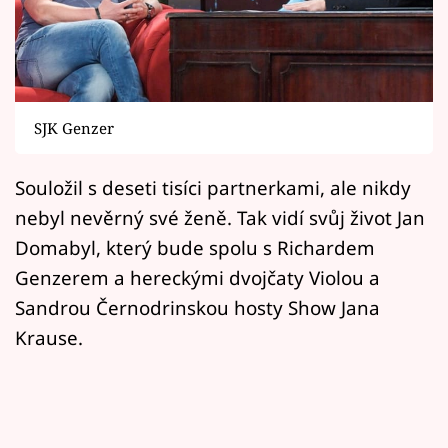
Horoskopy
Sledujte prima+
Filmový festival Karlovy Vary
SJK Genzer
Pořady
Souložil s deseti tisíci partnerkami, ale nikdy
Mámy sobě
nebyl nevěrný své ženě. Tak vidí svůj život Jan
Domabyl, který bude spolu s Richardem
Přihlášení
Genzerem a hereckými dvojčaty Violou a
Sandrou Černodrinskou hosty Show Jana
Krause.
Sledujte nás