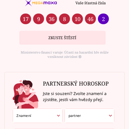
Vaše šťastná čísla
17
9
36
8
10
46
2
ZKUSTE ŠTĚSTÍ
Ministerstvo financí varuje: Účastí na hazardní hře může
vzniknout závislost ⑱
PARTNERSKÝ HOROSKOP
Jste si souzení? Zvolte znamení a
zjistěte, jestli vám hvězdy přejí.