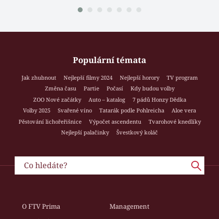
Populární témata
Jak zhubnout
Nejlepší filmy 2024
Nejlepší horory
TV program
Změna času
Partie
Počasí
Kdy budou volby
ZOO Nové začátky
Auto – katalog
7 pádů Honzy Dědka
Volby 2025
Svařené víno
Tatarák podle Pohlreicha
Aloe vera
Pěstování lichořeřišnice
Výpočet ascendentu
Tvarohové knedlíky
Nejlepší palačinky
Švestkový koláč
O FTV Prima
Management