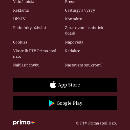
Volná místa
Press
Reklama
Castingy a výzvy
HbbTV
Kontakty
Podmínky užívání
Zpracování osobních
údajů
Cookies
Nápověda
Vlastník FTV Prima spol.
Redakce
s r.o.
Nahlásit chybu
Nastavení soukromí
App Store
Google Play
© FTV Prima spol. s r.o.