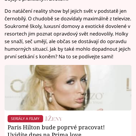
Do natáčení reality show byl jejich svět v podstatě jen
černobílý. O chudobě se dozvídaly maximálně z televize.
Soukromé školy, luxusní domovy a exotické dovolené v
resortech jim poznat opravdový svět nedovolily. Holky
se snaží, seč umějí, ale občas se dostávají do opravdu
humorných situací. Jak by také mohlo dopadnout jejich
první setkání s koněm? Na to se podívejte sami!
SERIÁLY A FILMY
Paris Hilton bude poprvé pracovat!
Uvidíte dnes na Prima love