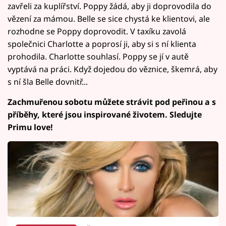
zavřeli za kuplířství. Poppy žádá, aby ji doprovodila do
vězení za mámou. Belle se sice chystá ke klientovi, ale
rozhodne se Poppy doprovodit. V taxíku zavolá
společnici Charlotte a poprosí ji, aby si s ní klienta
prohodila. Charlotte souhlasí. Poppy se jí v autě
vyptává na práci. Když dojedou do věznice, škemrá, aby
s ní šla Belle dovnitř...
Zachmuřenou sobotu můžete strávit pod peřinou a s
příběhy, které jsou inspirované životem. Sledujte
Primu love!