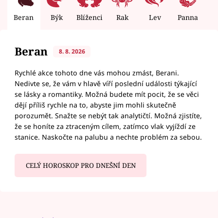
Beran
Býk
Blíženci
Rak
Lev
Panna
V
Beran
8. 8. 2026
Rychlé akce tohoto dne vás mohou zmást, Berani.
Nedivte se, že vám v hlavě víří poslední události týkající
se lásky a romantiky. Možná budete mít pocit, že se věci
dějí příliš rychle na to, abyste jim mohli skutečně
porozumět. Snažte se nebýt tak analytičtí. Možná zjistíte,
že se honíte za ztraceným cílem, zatímco vlak vyjíždí ze
stanice. Naskočte na palubu a nechte problém za sebou.
CELÝ HOROSKOP PRO DNEŠNÍ DEN