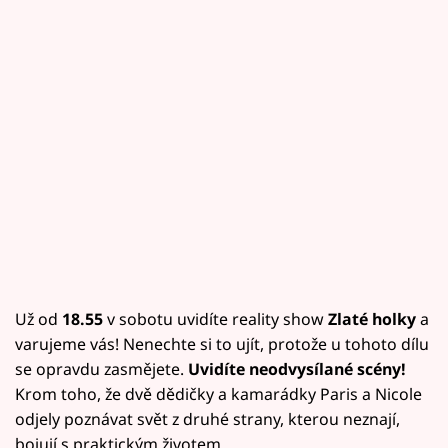
Už od
18.55
v sobotu uvidíte reality show
Zlaté holky
a
varujeme vás! Nenechte si to ujít, protože u tohoto dílu
se opravdu zasmějete.
Uvidíte neodvysílané scény!
Krom toho, že dvě dědičky a kamarádky Paris a Nicole
odjely poznávat svět z druhé strany, kterou neznají,
bojují s praktickým životem.