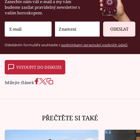
Zanechte nám váš e-mail a my vám
budeme zasílat pravidelný newsletter s
vaším horoskopem.
ODESLAT
Odesláním formuláře souhlasíte s
podmínkami zpracování osobních údajů
VSTOUPIT DO DISKUZE
Sdílejte článek
PŘEČTĚTE SI TAKÉ