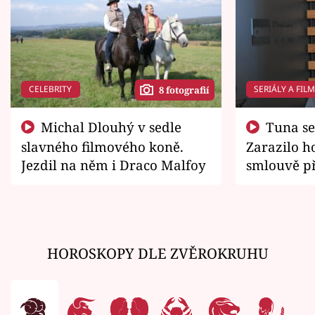
CELEBRITY
SERIÁLY A FIL
8 fotografií
Michal Dlouhý v sedle
Tuna se chtěl vrátit domů.
slavného filmového koně.
Zarazilo ho
Jezdil na něm i Draco Malfoy
smlouvě př
zemřít
HOROSKOPY DLE ZVĚROKRUHU