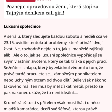
Poznejte opravdovou ženu, která stojí za
Tajným deníkem call girl!
Luxusní společnice
V seriálu, který sledujete každou sobotu a neděli cca ve
23.15, uvidíte tentokrát problémy, které přináší dvojí
život. Ne, rozhodně nejde o to, jak si manželé zajišťují
alibi. Ale o to, jak se luxusní společnice vypořádají se
svým vlastním životem, který se tak tříská s jejich prací.
Sežeňte si chlapa, který by zvládnul vědomí o tom, že
právě tvrdě pracujete se... zámožným podnikatelem
nebo úchylným otcem od dvou dětí. Belle však někoho
takového má! Ten muž by měl získat metál, přesto se
pak nakonec ukáže, že to není ideální....
Kromě záležitostí s přítelem však musí lhát i o něco
mladší kamarádce, dceři své šéfové, kterou právě