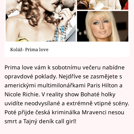
Horoskopy
Sledujte prima+
Filmový festival Karlovy Vary
Pořady
Koláž- Prima love
Mámy sobě
Prima love vám k sobotnímu večeru nabídne
opravdové poklady. Nejdříve se zasmějete s
Přihlášení
americkými multimilonářkami Paris Hilton a
Nicole Richie. V reality show Bohaté holky
Sledujte nás
uvidíte neodvysílané a extrémně vtipné scény.
Poté přijde česká kriminálka Mravenci nesou
smrt a Tajný deník call girl!