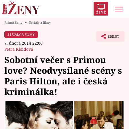
ŽIVĚ
Prima Ženy
■
Seriály a filmy
Trendy:
Polabí
Inspekce
Prostřeno!
AYTO?
SERIÁLY A FILMY
SDÍLET
Módní alarm
Zrádci
Proměny
7. února 2014 22:00
Petra Kloidová
Sobotní večer s Primou
love? Neodvysílané scény s
Témata
Paris Hilton, ale i česká
Celebrity
kriminálka!
Vztahy
Seriály