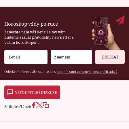
Horoskop vždy po ruce
Zanechte nám váš e-mail a my vám
budeme zasílat pravidelný newsletter s
vaším horoskopem.
ODESLAT
Odesláním formuláře souhlasíte s
podmínkami zpracování osobních údajů
VSTOUPIT DO DISKUZE
Sdílejte článek