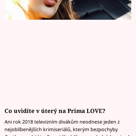
Horoskopy
Sledujte prima+
Filmový festival Karlovy Vary
Pořady
Mámy sobě
Přihlášení
Sledujte nás
Co uvidíte v úterý na Prima LOVE?
Ani rok 2018 televizním divákům neodnese jeden z
nejoblíbenějších krimiseriálů, kterým bezpochyby