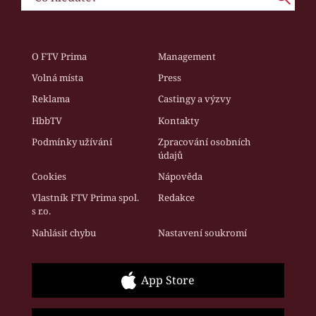
O FTV Prima
Management
Volná místa
Press
Reklama
Castingy a výzvy
HbbTV
Kontakty
Podmínky užívání
Zpracování osobních
údajů
Cookies
Nápověda
Vlastník FTV Prima spol.
Redakce
s r.o.
Nahlásit chybu
Nastavení soukromí
App Store