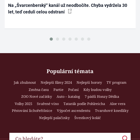
Na „Švarcenberský“ kanál už neodbočíte. Chyba vydržela 30
let, teď ceduli celou odstraní
Populární témata
Jak zhubnout
Nejlepší filmy 2024
Nejlepší horory
TV program
Změna času
Partie
Počasí
Kdy budou volby
ZOO Nové začátky
Auto – katalog
7 pádů Honzy Dědka
Volby 2025
Svařené víno
Tatarák podle Pohlreicha
Aloe vera
Pěstování lichořeřišnice
Výpočet ascendentu
Tvarohové knedlíky
Nejlepší palačinky
Švestkový koláč