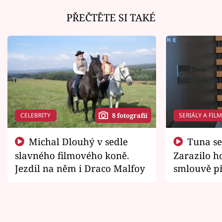
PŘEČTĚTE SI TAKÉ
CELEBRITY
SERIÁLY A FIL
8 fotografií
Michal Dlouhý v sedle
Tuna se chtěl vrátit domů.
slavného filmového koně.
Zarazilo ho
Jezdil na něm i Draco Malfoy
smlouvě př
zemřít