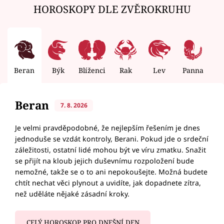
HOROSKOPY DLE ZVĚROKRUHU
Beran
Býk
Blíženci
Rak
Lev
Panna
V
Beran
7. 8. 2026
Je velmi pravděpodobné, že nejlepším řešením je dnes
jednoduše se vzdát kontroly, Berani. Pokud jde o srdeční
záležitosti, ostatní lidé mohou být ve víru zmatku. Snažit
se přijít na kloub jejich duševnímu rozpoložení bude
nemožné, takže se o to ani nepokoušejte. Možná budete
chtít nechat věci plynout a uvidíte, jak dopadnete zítra,
než uděláte nějaké zásadní kroky.
CELÝ HOROSKOP PRO DNEŠNÍ DEN