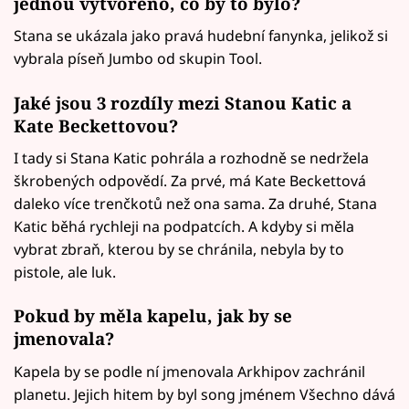
jednou vytvořeno, co by to bylo?
Stana se ukázala jako pravá hudební fanynka, jelikož si
vybrala píseň Jumbo od skupin Tool.
Jaké jsou 3 rozdíly mezi Stanou Katic a
Kate Beckettovou?
I tady si Stana Katic pohrála a rozhodně se nedržela
škrobených odpovědí. Za prvé, má Kate Beckettová
daleko více trenčkotů než ona sama. Za druhé, Stana
Katic běhá rychleji na podpatcích. A kdyby si měla
vybrat zbraň, kterou by se chránila, nebyla by to
pistole, ale luk.
Pokud by měla kapelu, jak by se
jmenovala?
Kapela by se podle ní jmenovala Arkhipov zachránil
planetu. Jejich hitem by byl song jménem Všechno dává