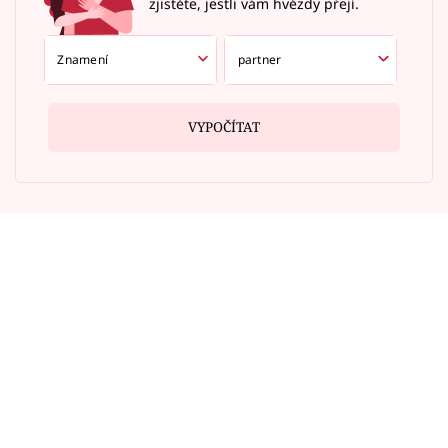
zjistěte, jestli vám hvězdy přejí.
VYPOČÍTAT