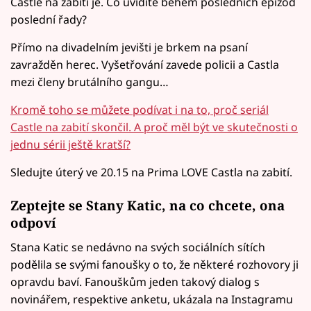
Castle na zabití je. Co uvidíte během posledních epizod
poslední řady?
Přímo na divadelním jevišti je brkem na psaní
zavražděn herec. Vyšetřování zavede policii a Castla
mezi členy brutálního gangu…
Kromě toho se můžete podívat i na to, proč seriál
Castle na zabití skončil. A proč měl být ve skutečnosti o
jednu sérii ještě kratší?
Sledujte úterý ve 20.15 na Prima LOVE Castla na zabití.
Zeptejte se Stany Katic, na co chcete, ona
odpoví
Stana Katic se nedávno na svých sociálních sítích
podělila se svými fanoušky o to, že některé rozhovory ji
opravdu baví. Fanouškům jeden takový dialog s
novinářem, respektive anketu, ukázala na Instagramu