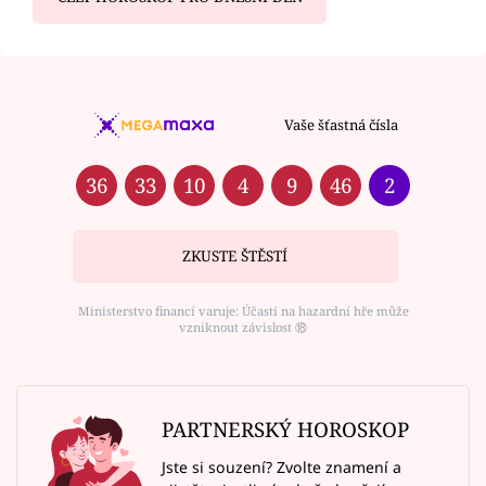
Vaše šťastná čísla
36
33
10
4
9
46
2
ZKUSTE ŠTĚSTÍ
Ministerstvo financí varuje: Účastí na hazardní hře může
vzniknout závislost ⑱
PARTNERSKÝ HOROSKOP
Jste si souzení? Zvolte znamení a