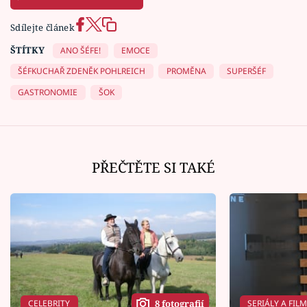
Sdílejte článek
ŠTÍTKY
ANO ŠÉFE!
EMOCE
ŠÉFKUCHAŘ ZDENĚK POHLREICH
PROMĚNA
SUPERŠÉF
GASTRONOMIE
ŠOK
PŘEČTĚTE SI TAKÉ
CELEBRITY
SERIÁLY A FIL
8 fotografií