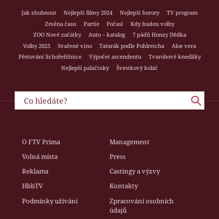
Jak zhubnout
Nejlepší filmy 2024
Nejlepší horory
TV program
Změna času
Partie
Počasí
Kdy budou volby
ZOO Nové začátky
Auto – katalog
7 pádů Honzy Dědka
Volby 2025
Svařené víno
Tatarák podle Pohlreicha
Aloe vera
Pěstování lichořeřišnice
Výpočet ascendentu
Tvarohové knedlíky
Nejlepší palačinky
Švestkový koláč
O FTV Prima
Management
Volná místa
Press
Reklama
Castingy a výzvy
HbbTV
Kontakty
Podmínky užívání
Zpracování osobních
údajů