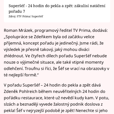
Superšéf - 24 hodin do pekla a zpět: zákulisí natáčení
pořadu 7
Zdroj: FTV Prima/ Superšéf
Roman Mrázek, programový ředitel TV Prima, dodává:
„Spolupráce se Zdeňkem byla od začátku velice
příjemná, koncept pořadu je jedinečný. Jsme rádi, že
výsledek je přesně takový, jaký mohou diváci
zhlédnout. Ve čtyřech dílech pořadu Superšéf nebude
nouze o výjimečné situace, ale také vtipné momenty
odlehčení. Troufnu si říci, že Šéf se vrací na obrazovky v
té nejlepší formě.“
V pořadu Superšéf – 24 hodin do pekla a zpět dává
Zdeněk Pohlreich během neuvěřitelných 24 hodin do
pořádku restaurace, které už nevědí kudy kam. V potu,
slzách a beznaději vyvede žalostný podnik doslova z
pekla! Šéf v nejryzejší podobě je zpět! Nenechte si jeho