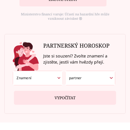
Ministerstvo financí varuje: Účastí na hazardní hře může
vzniknout závislost ⑱
PARTNERSKÝ HOROSKOP
Jste si souzení? Zvolte znamení a
zjistěte, jestli vám hvězdy přejí.
VYPOČÍTAT