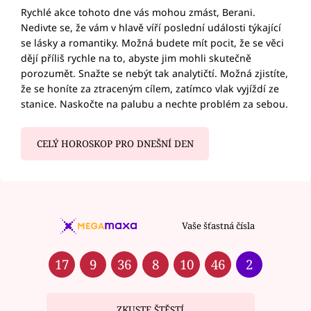
Rychlé akce tohoto dne vás mohou zmást, Berani.
Nedivte se, že vám v hlavě víří poslední události týkající
se lásky a romantiky. Možná budete mít pocit, že se věci
dějí příliš rychle na to, abyste jim mohli skutečně
porozumět. Snažte se nebýt tak analytičtí. Možná zjistíte,
že se honíte za ztraceným cílem, zatímco vlak vyjíždí ze
stanice. Naskočte na palubu a nechte problém za sebou.
CELÝ HOROSKOP PRO DNEŠNÍ DEN
Vaše šťastná čísla
17
9
36
8
10
46
2
ZKUSTE ŠTĚSTÍ