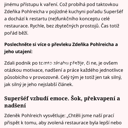
jinému přístupu k vaření. Což probíhá pod taktovkou
Zdeňka Pohlreicha v pojízdné kuchyni pořadu Superšéf
a dochází k restartu (ne)funkčního konceptu celé
restaurace. Rychle, bez zbytečných prostojů. Čas totiž
pořád běží.
Poslechněte si více o převleku Zdeňka Pohlreicha a
jeho utajení:
Zdali podnik po tomto zásahu přežije, či ne, je ovšem
Failed to fetch
otázkou motivace, nadšení a práce každého jednotlivce
působícího v provozovně. Celý tým je totiž jen tak silný,
jak silný je jeho nejslabší článek.
Superšéf vzbudí emoce. Šok, překvapení a
nadšení
Zdeněk Pohlreich vysvětluje: „Chtěli jsme naší prací
přispět k tomu, aby zvolená restaurace byla lepší nebo