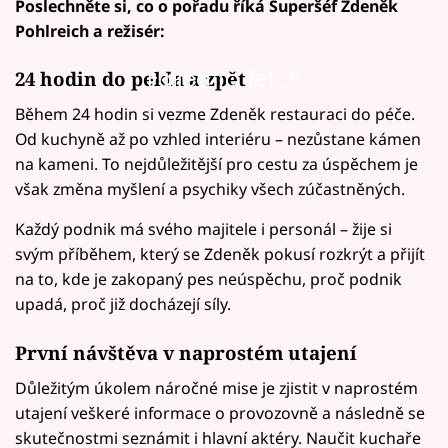
Poslechněte si, co o pořadu říká Superšéf Zdeněk
Pohlreich a režisér:
Failed to fetch
24 hodin do pekla a zpět
Během 24 hodin si vezme Zdeněk restauraci do péče.
Od kuchyně až po vzhled interiéru – nezůstane kámen
na kameni. To nejdůležitější pro cestu za úspěchem je
však změna myšlení a psychiky všech zúčastněných.
Každý podnik má svého majitele i personál – žije si
svým příběhem, který se Zdeněk pokusí rozkrýt a přijít
na to, kde je zakopaný pes neúspěchu, proč podnik
upadá, proč již docházejí síly.
První návštěva v naprostém utajení
Důležitým úkolem náročné mise je zjistit v naprostém
utajení veškeré informace o provozovně a následně se
skutečnostmi seznámit i hlavní aktéry. Naučit kuchaře