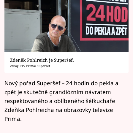
Horoskopy
Sledujte prima+
Filmový festival Karlovy Vary
Pořady
Mámy sobě
Zdeněk Pohlreich je Superšéf.
Zdroj: FTV Prima/ Superšéf
Přihlášení
Nový pořad Superšéf – 24 hodin do pekla a
zpět je skutečně grandiózním návratem
respektovaného a oblíbeného šéfkuchaře
Sledujte nás
Zdeňka Pohlreicha na obrazovky televize
Prima.