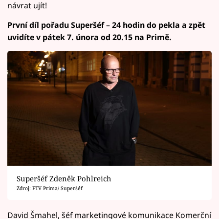
návrat ujít!
První díl pořadu Superšéf
–
24 hodin do pekla a zpět
uvidíte v pátek 7. února od 20.15 na Primě.
Superšéf Zdeněk Pohlreich
Zdroj: FTV Prima/ Superšéf
David Šmahel, šéf marketingové komunikace Komerční