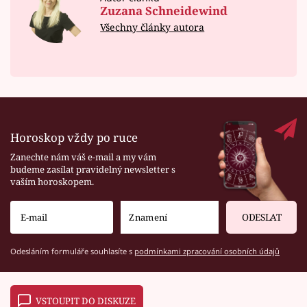
Zuzana Schneidewind
Všechny články autora
Horoskop vždy po ruce
Zanechte nám váš e-mail a my vám
budeme zasílat pravidelný newsletter s
vaším horoskopem.
ODESLAT
Odesláním formuláře souhlasíte s
podmínkami zpracování osobních údajů
VSTOUPIT DO DISKUZE