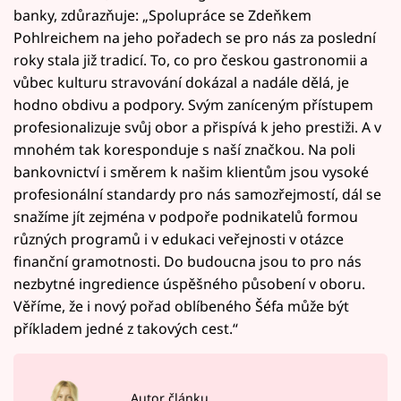
banky, zdůrazňuje: „Spolupráce se Zdeňkem
Pohlreichem na jeho pořadech se pro nás za poslední
roky stala již tradicí. To, co pro českou gastronomii a
vůbec kulturu stravování dokázal a nadále dělá, je
hodno obdivu a podpory. Svým zaníceným přístupem
profesionalizuje svůj obor a přispívá k jeho prestiži. A v
mnohém tak koresponduje s naší značkou. Na poli
bankovnictví i směrem k našim klientům jsou vysoké
profesionální standardy pro nás samozřejmostí, dál se
snažíme jít zejména v podpoře podnikatelů formou
různých programů i v edukaci veřejnosti v otázce
finanční gramotnosti. Do budoucna jsou to pro nás
nezbytné ingredience úspěšného působení v oboru.
Věříme, že i nový pořad oblíbeného Šéfa může být
příkladem jedné z takových cest.“
Autor článku