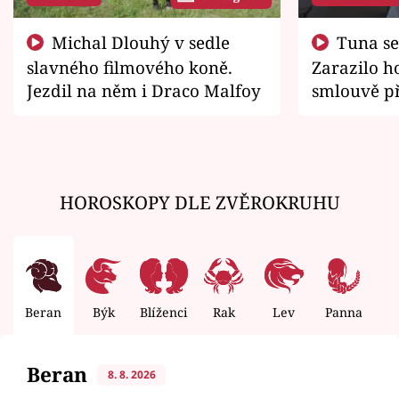
Michal Dlouhý v sedle
Tuna se chtěl vrátit domů.
slavného filmového koně.
Zarazilo ho
Jezdil na něm i Draco Malfoy
smlouvě př
zemřít
HOROSKOPY DLE ZVĚROKRUHU
Beran
Býk
Blíženci
Rak
Lev
Panna
V
Beran
8. 8. 2026