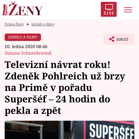
ŽIVĚ
Prima Ženy
■
Seriály a filmy
Trendy:
Polabí
Inspekce
Prostřeno!
AYTO?
SERIÁLY A FILMY
SDÍLET
Módní alarm
Zrádci
Proměny
10. ledna 2020 08:46
Zuzana Schneidewind
Televizní návrat roku!
Zdeněk Pohlreich už brzy
Témata
na Primě v pořadu
Celebrity
Superšéf – 24 hodin do
pekla a zpět
Vztahy
Seriály