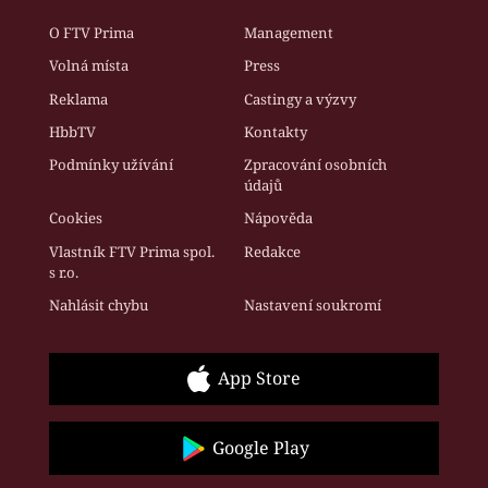
O FTV Prima
Management
Volná místa
Press
Reklama
Castingy a výzvy
HbbTV
Kontakty
Podmínky užívání
Zpracování osobních
údajů
Cookies
Nápověda
Vlastník FTV Prima spol.
Redakce
s r.o.
Nahlásit chybu
Nastavení soukromí
App Store
Google Play