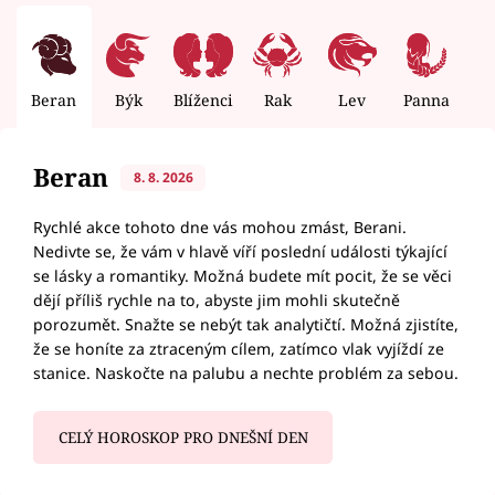
Beran
Býk
Blíženci
Rak
Lev
Panna
V
Beran
8. 8. 2026
Rychlé akce tohoto dne vás mohou zmást, Berani.
Nedivte se, že vám v hlavě víří poslední události týkající
se lásky a romantiky. Možná budete mít pocit, že se věci
dějí příliš rychle na to, abyste jim mohli skutečně
porozumět. Snažte se nebýt tak analytičtí. Možná zjistíte,
že se honíte za ztraceným cílem, zatímco vlak vyjíždí ze
stanice. Naskočte na palubu a nechte problém za sebou.
CELÝ HOROSKOP PRO DNEŠNÍ DEN