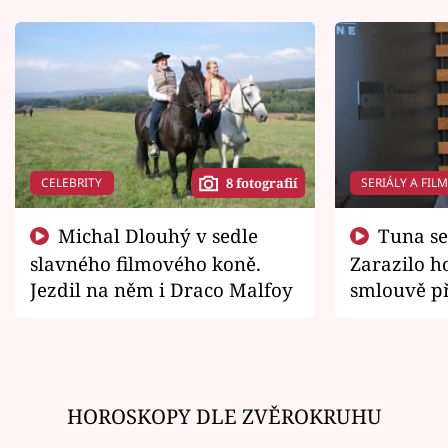
CELEBRITY
SERIÁLY A FIL
8 fotografií
Michal Dlouhý v sedle
Tuna se chtěl vrátit domů.
slavného filmového koně.
Zarazilo ho
Jezdil na něm i Draco Malfoy
smlouvě př
zemřít
HOROSKOPY DLE ZVĚROKRUHU