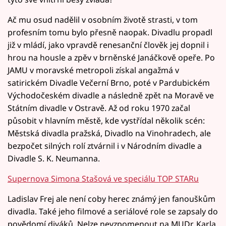
Ač mu osud nadělil v osobním životě strasti, v tom
profesním tomu bylo přesně naopak. Divadlu propadl
již v mládí, jako vpravdě renesanční člověk jej dopnil i
hrou na housle a zpěv v brněnské Janáčkově opeře. Po
JAMU v moravské metropoli získal angažmá v
satirickém Divadle Večerní Brno, poté v Pardubickém
Východočeském divadle a následně zpět na Moravě ve
Státním divadle v Ostravě. Až od roku 1970 začal
působit v hlavním městě, kde vystřídal několik scén:
Městská divadla pražská, Divadlo na Vinohradech, ale
bezpočet silných rolí ztvárnil i v Národním divadle a
Divadle S. K. Neumanna.
Supernova Simona Stašová ve speciálu TOP STARu
Ladislav Frej ale není coby herec známý jen fanouškům
divadla. Také jeho filmové a seriálové role se zapsaly do
povědomí diváků. Nelze nevzpomenout na MUDr. Karla