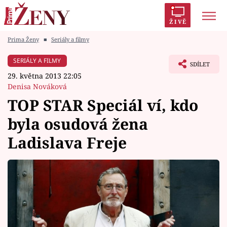
ŽIVĚ
Prima Ženy
■
Seriály a filmy
Trendy:
Polabí
Inspekce
Prostřeno!
AYTO?
SERIÁLY A FILMY
SDÍLET
Módní alarm
Zrádci
Proměny
29. května 2013 22:05
Denisa Nováková
TOP STAR Speciál ví, kdo
byla osudová žena
Témata
Ladislava Freje
Celebrity
Vztahy
Seriály