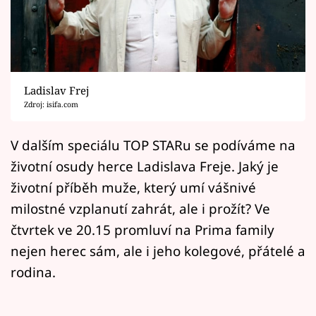
Horoskopy
Sledujte prima+
Filmový festival Karlovy Vary
Ladislav Frej
Pořady
Zdroj: isifa.com
Mámy sobě
V dalším speciálu TOP STARu se podíváme na
životní osudy herce Ladislava Freje. Jaký je
Přihlášení
životní příběh muže, který umí vášnivé
milostné vzplanutí zahrát, ale i prožít? Ve
čtvrtek ve 20.15 promluví na Prima family
Sledujte nás
nejen herec sám, ale i jeho kolegové, přátelé a
rodina.