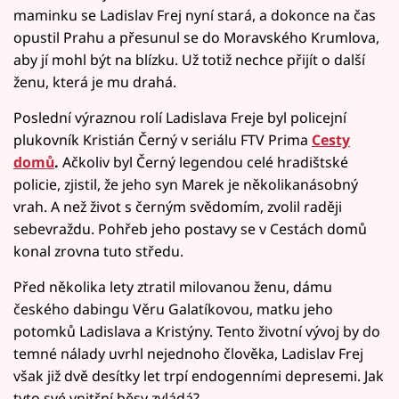
maminku se Ladislav Frej nyní stará, a dokonce na čas
opustil Prahu a přesunul se do Moravského Krumlova,
aby jí mohl být na blízku. Už totiž nechce přijít o další
ženu, která je mu drahá.
Poslední výraznou rolí Ladislava Freje byl policejní
plukovník Kristián Černý v seriálu FTV Prima
Cesty
domů
.
Ačkoliv byl Černý legendou celé hradištské
policie, zjistil, že jeho syn Marek je několikanásobný
vrah. A než život s černým svědomím, zvolil raději
sebevraždu. Pohřeb jeho postavy se v Cestách domů
konal zrovna tuto středu.
Před několika lety ztratil milovanou ženu, dámu
českého dabingu Věru Galatíkovou, matku jeho
potomků Ladislava a Kristýny. Tento životní vývoj by do
temné nálady uvrhl nejednoho člověka, Ladislav Frej
však již dvě desítky let trpí endogenními depresemi. Jak
tyto své vnitřní běsy zvládá?