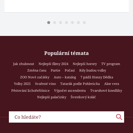
Populární témata
Jak zhubnout
Nejlepší filmy 2024
Nejlepší horory
TV program
Změna času
Partie
Počasí
Kdy budou volby
ZOO Nové začátky
Auto – katalog
7 pádů Honzy Dědka
Volby 2025
Svařené víno
Tatarák podle Pohlreicha
Aloe vera
Pěstování lichořeřišnice
Výpočet ascendentu
Tvarohové knedlíky
Nejlepší palačinky
Švestkový koláč