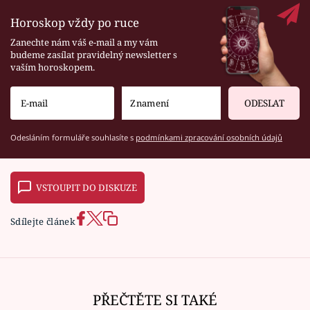
Horoskop vždy po ruce
Zanechte nám váš e-mail a my vám
budeme zasílat pravidelný newsletter s
vaším horoskopem.
ODESLAT
Odesláním formuláře souhlasíte s
podmínkami zpracování osobních údajů
VSTOUPIT DO DISKUZE
Sdílejte článek
PŘEČTĚTE SI TAKÉ