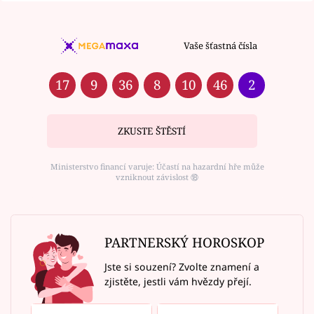
Vaše šťastná čísla
17
9
36
8
10
46
2
ZKUSTE ŠTĚSTÍ
Ministerstvo financí varuje: Účastí na hazardní hře může
vzniknout závislost ⑱
PARTNERSKÝ HOROSKOP
Jste si souzení? Zvolte znamení a
zjistěte, jestli vám hvězdy přejí.