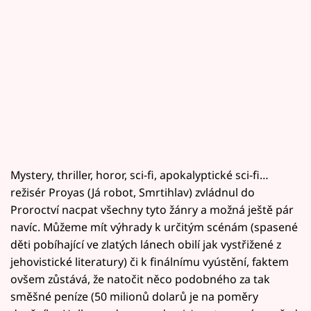
Mystery, thriller, horor, sci-fi, apokalyptické sci-fi…
režisér Proyas (Já robot, Smrtihlav) zvládnul do
Proroctví nacpat všechny tyto žánry a možná ještě pár
navíc. Můžeme mít výhrady k určitým scénám (spasené
děti pobíhající ve zlatých lánech obilí jak vystřižené z
jehovistické literatury) či k finálnímu vyústění, faktem
ovšem zůstává, že natočit něco podobného za tak
směšné peníze (50 milionů dolarů je na poměry