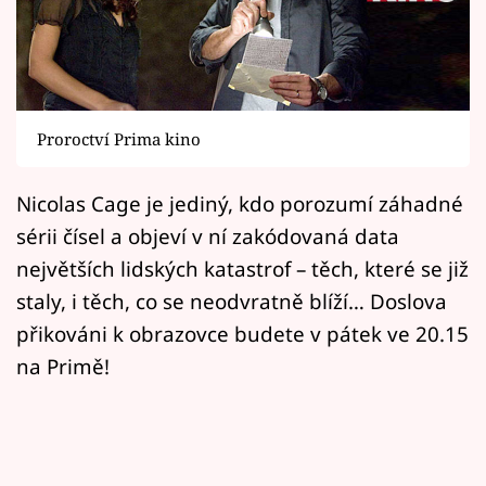
Horoskopy
Sledujte prima+
Filmový festival Karlovy Vary
Proroctví Prima kino
Pořady
Nicolas Cage je jediný, kdo porozumí záhadné
Mámy sobě
sérii čísel a objeví v ní zakódovaná data
největších lidských katastrof – těch, které se již
Přihlášení
staly, i těch, co se neodvratně blíží… Doslova
přikováni k obrazovce budete v pátek ve 20.15
na Primě!
Sledujte nás