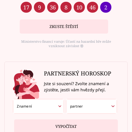
17
9
36
8
10
46
2
ZKUSTE ŠTĚSTÍ
Ministerstvo financí varuje: Účastí na hazardní hře může
vzniknout závislost ⑱
PARTNERSKÝ HOROSKOP
Jste si souzení? Zvolte znamení a
zjistěte, jestli vám hvězdy přejí.
VYPOČÍTAT