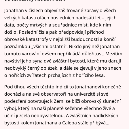
Jonathan v číslech objeví zašifrované zprávy o všech
velkých katastrofách posledních padesáti let – jejich
data, počty mrtvých a souřadnice míst, kde k nim
došlo. Poslední čísla pak předpovídají příchod
obrovské katastrofy v nejbližší budoucnosti a končí
poznámkou „všichni ostatní“. Nikdo jiný než Jonathan
tomuto varování ovšem nepřikládá důležitost. Mezitím
navštíví jeho syna dvě zvláštní bytosti, které mu darují
neobvyklý černý oblázek, a dále se zjevují v jeho snech
o hořících zvířatech prchajících z hořícího lesa.
Pod tíhou všech těchto indicií to Jonathanovi konečně
dochází a na své observatoři na univerzitě si své
podezření potvrzuje: k Zemi se blíží obrovský sluneční
výboj, který na naší planetě sežehne všechno živé a
učiní ji zcela neobyvatelnou. A zvláštních nadlidských
bytostí kolem Jonathana a Caleba stále přibývá…