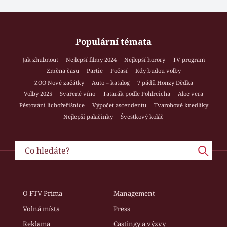
Populární témata
Jak zhubnout
Nejlepší filmy 2024
Nejlepší horory
TV program
Změna času
Partie
Počasí
Kdy budou volby
ZOO Nové začátky
Auto – katalog
7 pádů Honzy Dědka
Volby 2025
Svařené víno
Tatarák podle Pohlreicha
Aloe vera
Pěstování lichořeřišnice
Výpočet ascendentu
Tvarohové knedlíky
Nejlepší palačinky
Švestkový koláč
O FTV Prima
Management
Volná místa
Press
Reklama
Castingy a výzvy