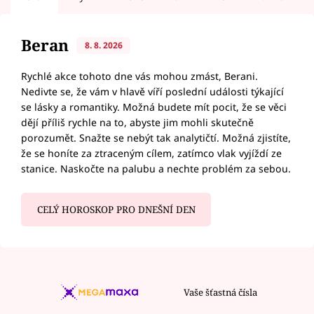
Beran
8. 8. 2026
Rychlé akce tohoto dne vás mohou zmást, Berani.
Nedivte se, že vám v hlavě víří poslední události týkající
se lásky a romantiky. Možná budete mít pocit, že se věci
dějí příliš rychle na to, abyste jim mohli skutečně
porozumět. Snažte se nebýt tak analytičtí. Možná zjistíte,
že se honíte za ztraceným cílem, zatímco vlak vyjíždí ze
stanice. Naskočte na palubu a nechte problém za sebou.
CELÝ HOROSKOP PRO DNEŠNÍ DEN
Vaše šťastná čísla