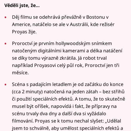
Věděli jste, že…
Děj filmu se odehrává převážně v Bostonu v
Americe, natáčelo se ale v Austrálii, kde režisér
Proyas žije.
Proroctví je prvním hollywoodským snímkem
natočeným digitálními kamerami a délka natáčení
se díky tomu výrazně zkrátila. Já robot trval
například Proyasovi celý půl rok, Proroctví jen tři
měsíce.
Scéna s padajícím letadlem je od začátku do konce
(cca 2 minuty) natočená na jeden zátah – bez střihů
či použití speciálních efektů. A tomu, že to skutečně
musel být oříšek, napovídá i fakt, že přípravy na
scénu trvaly dva dny a další dva si vyžádalo
filmování. Proyas se k tomu nechal slyšet: „Udělal
jsem to schválně, aby umělost speciálních efektů a