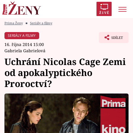
ŽIVĚ
Prima Ženy
■
Seriály a filmy
Trendy:
Polabí
Inspekce
Prostřeno!
AYTO?
SERIÁLY A FILMY
SDÍLET
Módní alarm
Zrádci
Proměny
16. října 2014 15:00
Gabriela Gabrielová
Uchrání Nicolas Cage Zemi
od apokalyptického
Témata
Proroctví?
Celebrity
Vztahy
Seriály