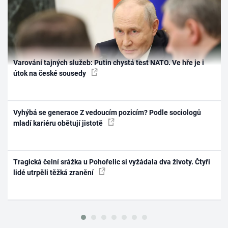
Varování tajných služeb: Putin chystá test NATO. Ve hře je i
útok na české sousedy
Vyhýbá se generace Z vedoucím pozicím? Podle sociologů
mladí kariéru obětují jistotě
Tragická čelní srážka u Pohořelic si vyžádala dva životy. Čtyři
lidé utrpěli těžká zranění