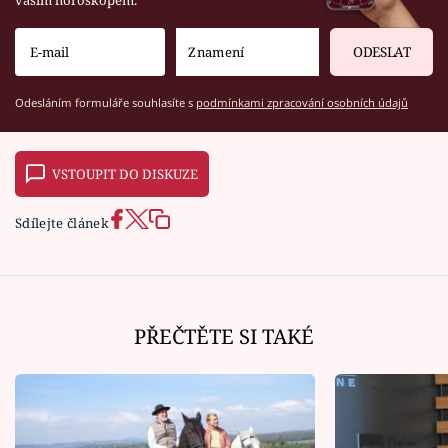
vaším horoskopem.
ODESLAT
Odesláním formuláře souhlasíte s
podmínkami zpracování osobních údajů
VSTOUPIT DO DISKUZE
Sdílejte článek
PŘEČTĚTE SI TAKÉ