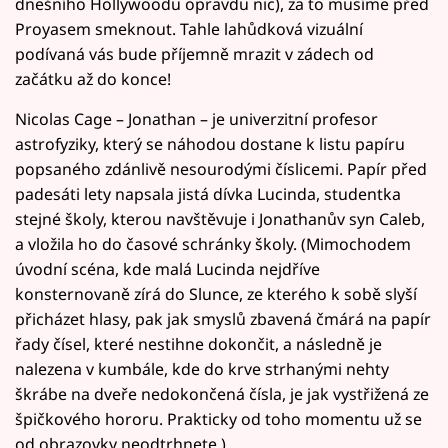
dnešního Hollywoodu opravdu nic), za to musíme před
Proyasem smeknout. Tahle lahůdková vizuální
podívaná vás bude příjemně mrazit v zádech od
začátku až do konce!
Nicolas Cage – Jonathan – je univerzitní profesor
astrofyziky, který se náhodou dostane k listu papíru
popsaného zdánlivě nesourodými číslicemi. Papír před
padesáti lety napsala jistá dívka Lucinda, studentka
stejné školy, kterou navštěvuje i Jonathanův syn Caleb,
a vložila ho do časové schránky školy. (Mimochodem
úvodní scéna, kde malá Lucinda nejdříve
konsternovaně zírá do Slunce, ze kterého k sobě slyší
přicházet hlasy, pak jak smyslů zbavená čmárá na papír
řady čísel, které nestihne dokončit, a následně je
nalezena v kumbále, kde do krve strhanými nehty
škrábe na dveře nedokončená čísla, je jak vystřižená ze
špičkového hororu. Prakticky od toho momentu už se
od obrazovky neodtrhnete.)