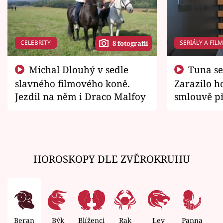
CELEBRITY
SERIÁLY A FIL
8 fotografií
Michal Dlouhý v sedle
Tuna se chtěl vrátit domů.
slavného filmového koně.
Zarazilo ho
Jezdil na něm i Draco Malfoy
smlouvě př
zemřít
HOROSKOPY DLE ZVĚROKRUHU
Beran
Býk
Blíženci
Rak
Lev
Panna
V