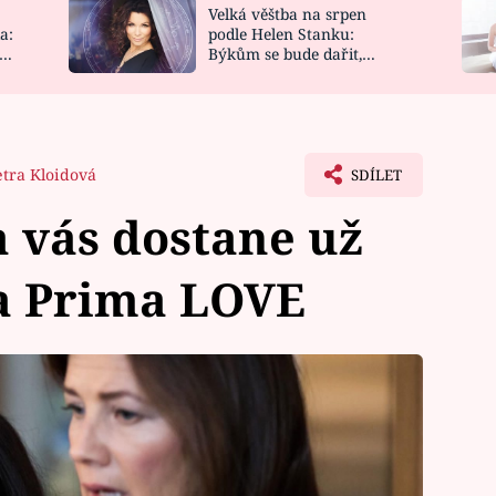
Velká věštba na srpen
NOVINKY
ZAHRADA
a:
podle Helen Stanku:
y
Býkům se bude dařit,
VIDEORECEPTY
DESIGN
Vodnáře čeká jízda
etra Kloidová
SDÍLET
 vás dostane už
na Prima LOVE