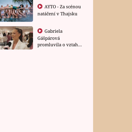
AYTO - Za scénou
natáčení v Thajsku
Gabriela
Gášpárová
promluvila o vztahu
a zakládání rodiny