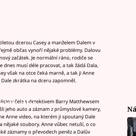
tiletou dcerou Casey a manželem Dalem v
řejmě občas vynoří nějaké problémy. Dalovu
nový začátek. Je normální ráno, rodiče se
e dnes musí déle pracovat, a tak žádá Dala,
sey však na otce čeká marně, a tak ji Anne
 Dale zkrátka na dceru zapomněl.
policie v čele s detektivem Barry Matthewsem
led to fetch
Ná
šli jeho auto a záznam z průmyslové kamery,
ne Anne video, na kterém ji spoutaný Dale
 nějaké soubory. Anne vůbec netuší, o co
jaké záznamy o převodech peněz a Dalův