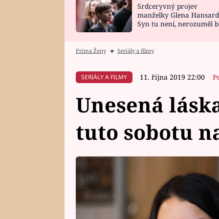
Srdceryvný projev
SNÁŘ
CELEBRITY
manželky Glena Hansard
Syn tu není, nerozuměl b
HOROSKOP NA
VAŘENÍ
tomu, vysvětlila
ROK 2023
Prima Ženy
■
Seriály a filmy
11. října 2019 22:00
P
SERIÁLY A FILMY
Unesená láska
tuto sobotu 