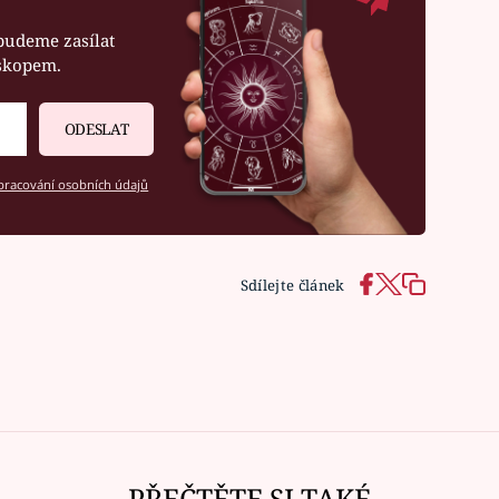
budeme zasílat
oskopem.
ODESLAT
racování osobních údajů
Sdílejte článek
PŘEČTĚTE SI TAKÉ