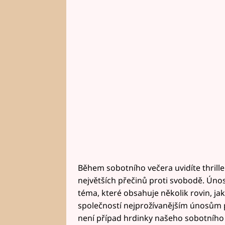
Během sobotního večera uvidíte thrille
největších přečinů proti svobodě. Únosy
téma, které obsahuje několik rovin, j
společností nejprožívanějším únosům pat
není případ hrdinky našeho sobotního p