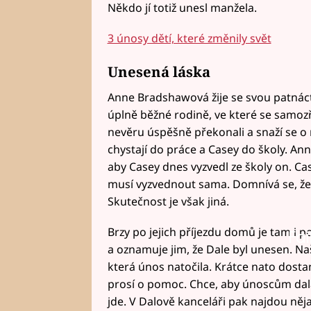
Někdo jí totiž unesl manžela.
3 únosy dětí, které změnily svět
Unesená láska
Anne Bradshawová žije se svou patnác
úplně běžné rodině, ve které se samoz
nevěru úspěšně překonali a snaží se o 
chystají do práce a Casey do školy. Ann
aby Casey dnes vyzvedl ze školy on. Ca
musí vyzvednout sama. Domnívá se, že
Skutečnost je však jiná.
Brzy po jejich příjezdu domů je tam i 
Fai
a oznamuje jim, že Dale byl unesen. Na
která únos natočila. Krátce nato dosta
prosí o pomoc. Chce, aby únoscům dala
jde. V Dalově kanceláři pak najdou ně