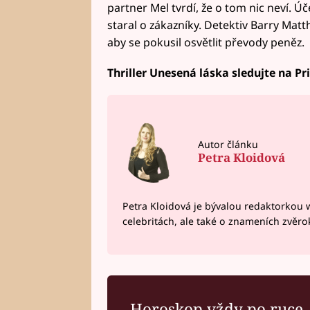
partner Mel tvrdí, že o tom nic neví. Úč
staral o zákazníky. Detektiv Barry Mat
aby se pokusil osvětlit převody peněz.
Thriller Unesená láska sledujte na P
Autor článku
Petra Kloidová
Petra Kloidová je bývalou redaktorkou 
celebritách, ale také o znameních zvěr
Horoskop vždy po ruce