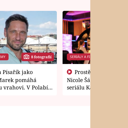
LMY
SERIÁLY A FILMY
8 fotografií
14 f
Prostě si o to řekla! Takhle
Marek pomáhá
Nicole Šáchová získala r
 vrahovi. V Polabí
seriálu Kamarádi
osti