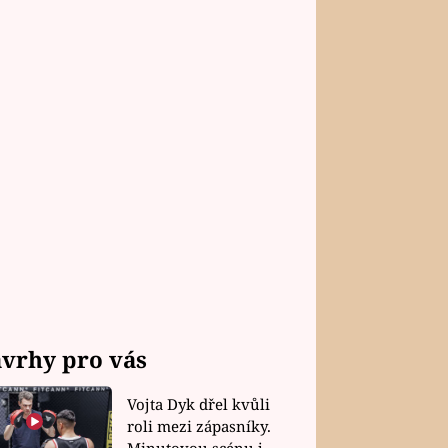
vrhy pro vás
Vojta Dyk dřel kvůli
roli mezi zápasníky.
Minutovou scénu jel