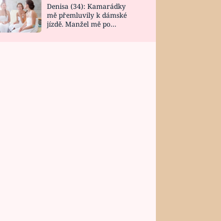
Denisa (34): Kamarádky
mě přemluvily k dámské
jízdě. Manžel mě po
návratu zaskočil