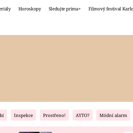
eriály
Horoskopy
Sledujte prima+
Filmový festival Karl
Celebrity
Recept
MÓDA A KRÁSA
HLAVNÍ JÍ
VZTAHY A SEX
SLADKÉ
PRIMA MAMINKA
ZDRAVÉ
bí
Inspekce
Prostřeno!
AYTO?
Módní alarm
Fresh
Living
RECEPTY
BYDLENÍ