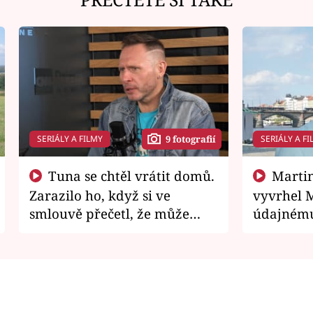
SERIÁLY A FILMY
SERIÁLY A FI
9 fotografií
Tuna se chtěl vrátit domů.
Martin Písařík jako
Zarazilo ho, když si ve
vyvrhel 
smlouvě přečetl, že může
údajnému
zemřít
je v nemil