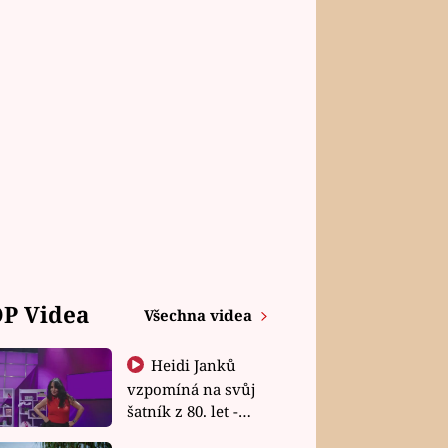
P Videa
Všechna videa
Heidi Janků
vzpomíná na svůj
šatník z 80. let -
Shopaholičky