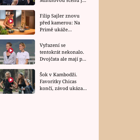
bez dubla
Filip Sajler znovu
před kamerou: Na
Primě ukáže
poctivou kuchyni i
rychlé recepty
Vyřazení se
tentokrát nekonalo.
Dvojčata ale mají po
uzavření třetí etapy
závodu nůž na krku
Šok v Kambodži.
Favoritky Chicas
končí, závod ukázal
svou nejtvrdší tvář