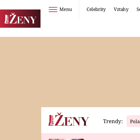
Menu
Celebrity
Vztahy
S
Seriály
Životní styl
ZOO
DIETY A HUBNUTÍ
PROSTŘENO!
CESTOVÁNÍ A
DOVOLENÁ
DUCH
ZDRAVÍ
Trendy:
Pola
Horoskopy
Video
ASTROČLÁNKY
SERIÁLY