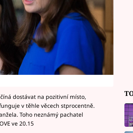
TO
ačíná dostávat na pozitivní místo,
unguje v těhle věcech stprocentně.
 manžela. Toho neznámý pachatel
LOVE ve 20.15