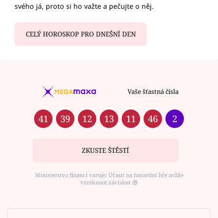
svého já, proto si ho važte a pečujte o něj.
CELÝ HOROSKOP PRO DNEŠNÍ DEN
Vaše šťastná čísla
41
39
12
13
11
46
2
ZKUSTE ŠTĚSTÍ
Ministerstvo financí varuje: Účastí na hazardní hře může
vzniknout závislost ⑱