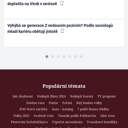
doplatila na třesk v sestavě
Vyhýbá se generace Z vedoucím pozicím? Podle sociologů
mladí kariéru obětují jistotě
Populární témata
Jak zhubnout
Nejlepší filmy 2024
Nejlepší horory
TV program
Změna času
Partie
Počasí
Kdy budou volby
ZOO Nové začátky
Auto – katalog
7 pádů Honzy Dědka
Volby 2025
Svařené víno
Tatarák podle Pohlreicha
Aloe vera
Pěstování lichořeřišnice
Výpočet ascendentu
Tvarohové knedlíky