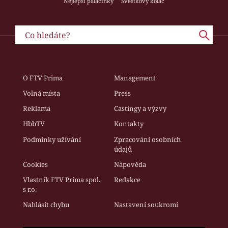
Nejlepší palačinky
Švestkový koláč
O FTV Prima
Management
Volná místa
Press
Reklama
Castingy a výzvy
HbbTV
Kontakty
Podmínky užívání
Zpracování osobních
údajů
Cookies
Nápověda
Vlastník FTV Prima spol.
Redakce
s r.o.
Nahlásit chybu
Nastavení soukromí