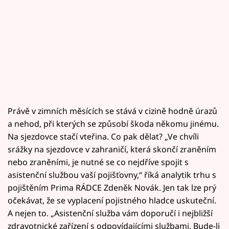
Právě v zimních měsících se stává v cizině hodně úrazů
a nehod, při kterých se způsobí škoda někomu jinému.
Na sjezdovce stačí vteřina. Co pak dělat? „Ve chvíli
srážky na sjezdovce v zahraničí, která skončí zraněním
nebo zraněními, je nutné se co nejdříve spojit s
asistenční službou vaší pojišťovny,“ říká analytik trhu s
pojištěním Prima RÁDCE Zdeněk Novák. Jen tak lze prý
očekávat, že se vyplacení pojistného hladce uskuteční.
A nejen to. „Asistenční služba vám doporučí i nejbližší
zdravotnické zařízení s odpovídajícími službami. Bude-li