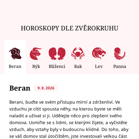
HOROSKOPY DLE ZVĚROKRUHU
Beran
Býk
Blíženci
Rak
Lev
Panna
V
Beran
9. 8. 2026
Berani, buďte ve svém přístupu mírní a zdrženliví. Ve
vzduchu je cítit spousta něhy, na kterou byste se měli
naladit a užívat si ji. Udělejte něco pro zlepšení svého
domova. Usmiřte se s lidmi, se kterými žijete, a vyčistěte
vzduch, aby vztahy byly v budoucnu klidné. Do toho, aby
se váš domov stal útočištěm, jste investovali velkou část