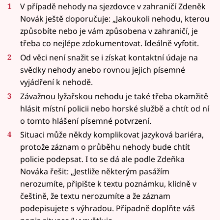
V případě nehody na sjezdovce v zahraničí Zdeněk
Novák ještě doporučuje: „Jakoukoli nehodu, kterou
způsobíte nebo je vám způsobena v zahraničí, je
třeba co nejlépe zdokumentovat. Ideálně vyfotit.
Od věci není snažit se i získat kontaktní údaje na
svědky nehody anebo rovnou jejich písemné
vyjádření k nehodě.
Závažnou lyžařskou nehodu je také třeba okamžitě
hlásit místní policii nebo horské službě a chtít od ní
o tomto hlášení písemné potvrzení.
Situaci může někdy komplikovat jazyková bariéra,
protože záznam o průběhu nehody bude chtít
policie podepsat. I to se dá ale podle Zdeňka
Nováka řešit: „Jestliže některým pasážím
nerozumíte, připište k textu poznámku, klidně v
češtině, že textu nerozumíte a že záznam
podepisujete s výhradou. Případně doplňte váš