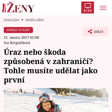
ŽIVĚ
Prima Ženy
■
Seriály a filmy
Trendy:
Polabí
Inspekce
Prostřeno!
AYTO?
SERIÁLY A FILMY
SDÍLET
Módní alarm
Zrádci
Proměny
21. února 2017 01:00
Iva Kropáčková
Úraz nebo škoda
způsobená v zahraničí?
Témata
Tohle musíte udělat jako
Celebrity
první
Vztahy
Seriály