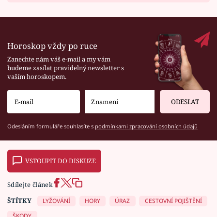
Horoskop vždy po ruce
Zanechte nám váš e-mail a my vám
budeme zasílat pravidelný newsletter s
vaším horoskopem.
ODESLAT
Odesláním formuláře souhlasíte s
podmínkami zpracování osobních údajů
VSTOUPIT DO DISKUZE
Sdílejte článek
ŠTÍTKY
LYŽOVÁNÍ
HORY
ÚRAZ
CESTOVNÍ POJIŠTĚNÍ
ŠKODY