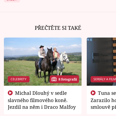
PŘEČTĚTE SI TAKÉ
CELEBRITY
SERIÁLY A FIL
8 fotografií
Michal Dlouhý v sedle
Tuna se chtěl vrátit domů.
slavného filmového koně.
Zarazilo ho
Jezdil na něm i Draco Malfoy
smlouvě př
zemřít