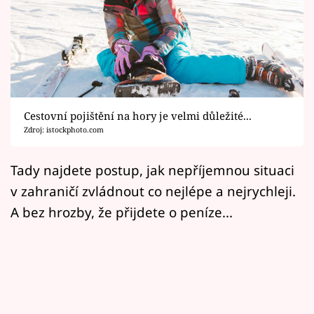
Horoskopy
Sledujte prima+
Filmový festival Karlovy Vary
Pořady
Cestovní pojištění na hory je velmi důležité...
Zdroj: istockphoto.com
Mámy sobě
Tady najdete postup, jak nepříjemnou situaci
Přihlášení
v zahraničí zvládnout co nejlépe a nejrychleji.
A bez hrozby, že přijdete o peníze...
Sledujte nás