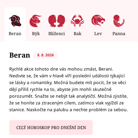
Beran
Býk
Blíženci
Rak
Lev
Panna
V
Beran
8. 8. 2026
Rychlé akce tohoto dne vás mohou zmást, Berani.
Nedivte se, že vám v hlavě víří poslední události týkající
se lásky a romantiky. Možná budete mít pocit, že se věci
dějí příliš rychle na to, abyste jim mohli skutečně
porozumět. Snažte se nebýt tak analytičtí. Možná zjistíte,
že se honíte za ztraceným cílem, zatímco vlak vyjíždí ze
stanice. Naskočte na palubu a nechte problém za sebou.
CELÝ HOROSKOP PRO DNEŠNÍ DEN