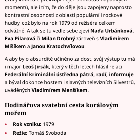
momentů, ale i tím, že do děje jsou zapojeny naprosto
kontrastní osobnosti z oblasti populární i rockové
hudby, což bylo na rok 1979 od režiséra celkem
odvážné. A tak se tu vedle sebe zjeví
Naďa Urbánková,
Eva Pilarová
či
Milan Drobný
zároveň s
Vladimírem
Mišíkem
a
Janou Kratochvílovou
.
A aby bylo absurditě učiněno za dost, svůj výstup tu má
i major
Leoš Jirsák
, který v těch letech hlásil relaci
Federální kriminální ústředna pátrá, radí, informuje
a býval dokonce hostem i slavných televizních Silvestrů,
uváděných
Vladimírem Menšíkem
.
Hodinářova svatební cesta korálovým
mořem
Rok vzniku:
1979
Režie:
Tomáš Svoboda