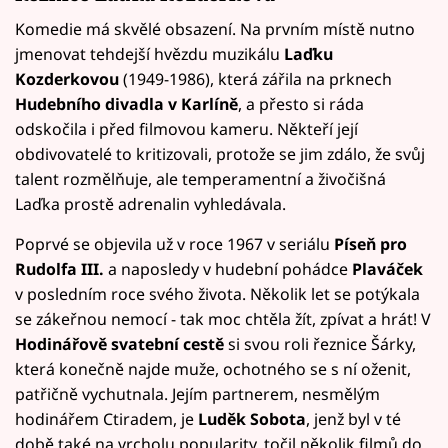
Komedie má skvělé obsazení. Na prvním místě nutno
jmenovat tehdejší hvězdu muzikálu
Laďku
Kozderkovou
(1949-1986), která zářila na prknech
Hudebního divadla v Karlíně
, a přesto si ráda
odskočila i před filmovou kameru. Někteří její
obdivovatelé to kritizovali, protože se jim zdálo, že svůj
talent rozmělňuje, ale temperamentní a živočišná
Laďka prostě adrenalin vyhledávala.
Poprvé se objevila už v roce 1967 v seriálu
Píseň pro
Rudolfa III.
a naposledy v hudební pohádce
Plaváček
v posledním roce svého života. Několik let se potýkala
se zákeřnou nemocí - tak moc chtěla žít, zpívat a hrát! V
Hodinářově svatební cestě
si svou roli řeznice Šárky,
která konečně najde muže, ochotného se s ní oženit,
patřičně vychutnala. Jejím partnerem, nesmělým
hodinářem Ctiradem, je
Luděk Sobota
, jenž byl v té
době také na vrcholu popularity, točil několik filmů do