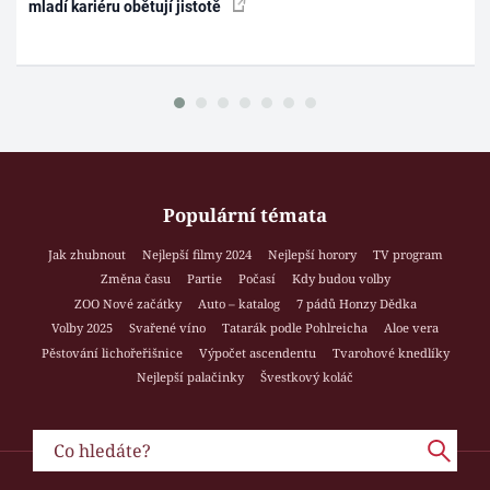
mladí kariéru obětují jistotě
Populární témata
Jak zhubnout
Nejlepší filmy 2024
Nejlepší horory
TV program
Změna času
Partie
Počasí
Kdy budou volby
ZOO Nové začátky
Auto – katalog
7 pádů Honzy Dědka
Volby 2025
Svařené víno
Tatarák podle Pohlreicha
Aloe vera
Pěstování lichořeřišnice
Výpočet ascendentu
Tvarohové knedlíky
Nejlepší palačinky
Švestkový koláč