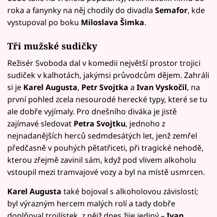
roka a fanynky na něj chodily do divadla
Semafor
, kde
vystupoval po boku
Miloslava Šimka
.
Tři mužské sudičky
Režisér Svoboda dal v komedii největší prostor trojici
sudiček v kalhotách, jakýmsi průvodcům dějem. Zahráli
si je
Karel Augusta
,
Petr Svojtka
a
Ivan Vyskočil
, na
první pohled zcela nesourodé herecké typy, které se tu
ale dobře vyjímaly. Pro dnešního diváka je jistě
zajímavé sledovat
Petra Svojtku
, jednoho z
nejnadanějších herců sedmdesátých let, jenž zemřel
předčasně v pouhých pětatřiceti, při tragické nehodě,
kterou zřejmě zavinil sám, když pod vlivem alkoholu
vstoupil mezi tramvajové vozy a byl na místě usmrcen.
Karel Augusta
také bojoval s alkoholovou závislostí;
byl výrazným hercem malých rolí a tady dobře
doplňoval trojlístek, z nějž dnes žije jediný –
Ivan