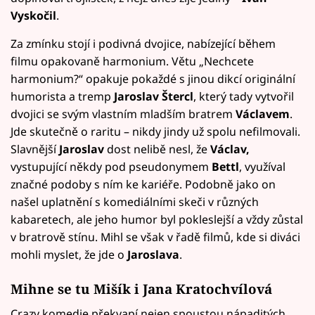
Vyskočil
.
Za zmínku stojí i podivná dvojice, nabízející během
filmu opakovaně harmonium. Větu „Nechcete
harmonium?“ opakuje pokaždé s jinou dikcí originální
humorista a tremp
Jaroslav Štercl
, který tady vytvořil
dvojici se svým vlastním mladším bratrem
Václavem
.
Jde skutečně o raritu – nikdy jindy už spolu nefilmovali.
Slavnější
Jaroslav
dost nelibě nesl, že
Václav,
vystupující někdy pod pseudonymem
Bettl
, využíval
značné podoby s ním ke kariéře. Podobně jako on
našel uplatnění s komediálními skeči v různých
kabaretech, ale jeho humor byl pokleslejší a vždy zůstal
v bratrově stínu. Mihl se však v řadě filmů, kde si diváci
mohli myslet, že jde o
Jaroslava
.
Mihne se tu Mišík i Jana Kratochvílová
Crazy komedie překvapí nejen spoustou nápaditých