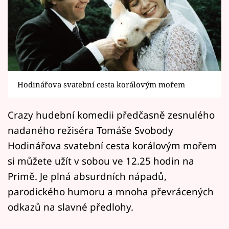
Horoskopy
Sledujte prima+
Filmový festival Karlovy Vary
Pořady
Hodinářova svatební cesta korálovým mořem
Mámy sobě
Crazy hudební komedii předčasně zesnulého
nadaného režiséra Tomáše Svobody
Přihlášení
Hodinářova svatební cesta korálovým mořem
si můžete užít v sobou ve 12.25 hodin na
Sledujte nás
Primě. Je plná absurdních nápadů,
parodického humoru a mnoha převrácených
odkazů na slavné předlohy.