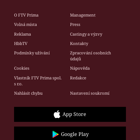
O FTV Prima
Management
Volná místa
Press
Reklama
Castingy a výzvy
HbbTV
Kontakty
Podmínky užívání
Zpracování osobních
údajů
Cookies
Nápověda
Vlastník FTV Prima spol.
Redakce
s r.o.
Nahlásit chybu
Nastavení soukromí
App Store
Google Play