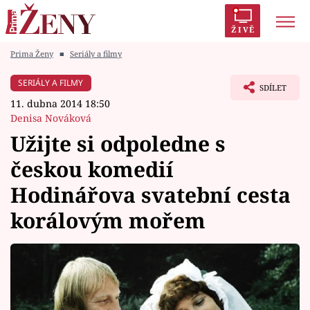
ŽIVĚ
Prima Ženy
■
Seriály a filmy
Trendy:
Polabí
Inspekce
Prostřeno!
AYTO?
SERIÁLY A FILMY
SDÍLET
Módní alarm
Zrádci
Proměny
11. dubna 2014 18:50
Denisa Nováková
Užijte si odpoledne s
českou komedií
Témata
Hodinářova svatební cesta
Celebrity
korálovým mořem
Vztahy
Seriály