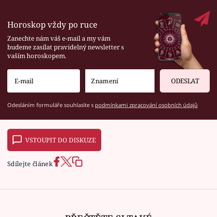
Horoskop vždy po ruce
Zanechte nám váš e-mail a my vám
budeme zasílat pravidelný newsletter s
vaším horoskopem.
ODESLAT
Odesláním formuláře souhlasíte s
podmínkami zpracování osobních údajů
VSTOUPIT DO DISKUZE
Sdílejte článek