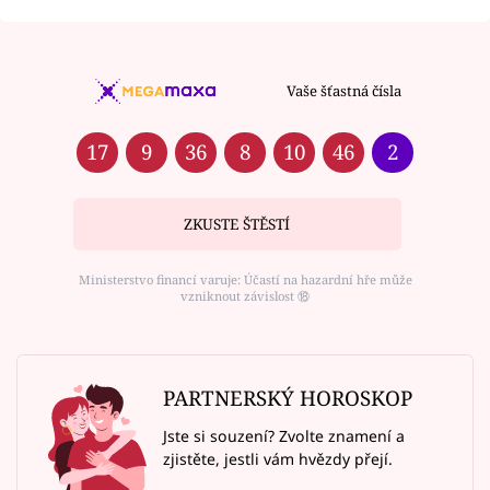
Vaše šťastná čísla
17
9
36
8
10
46
2
ZKUSTE ŠTĚSTÍ
Ministerstvo financí varuje: Účastí na hazardní hře může
vzniknout závislost ⑱
PARTNERSKÝ HOROSKOP
Jste si souzení? Zvolte znamení a
zjistěte, jestli vám hvězdy přejí.