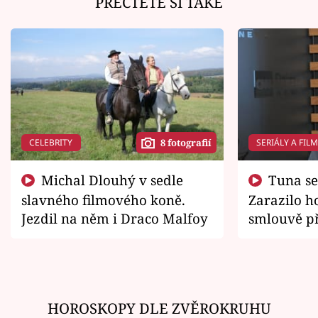
PŘEČTĚTE SI TAKÉ
CELEBRITY
SERIÁLY A FIL
8 fotografií
Michal Dlouhý v sedle
Tuna se chtěl vrátit domů.
slavného filmového koně.
Zarazilo ho
Jezdil na něm i Draco Malfoy
smlouvě př
zemřít
HOROSKOPY DLE ZVĚROKRUHU