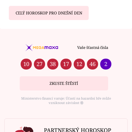
CELÝ HOROSKOP PRO DNEŠNÍ DEN
Vaše šťastná čísla
10
27
38
17
12
46
2
ZKUSTE ŠTĚSTÍ
Ministerstvo financí varuje: Účastí na hazardní hře může
vzniknout závislost ⑱
PARTNERSKÝ HOROSKOP