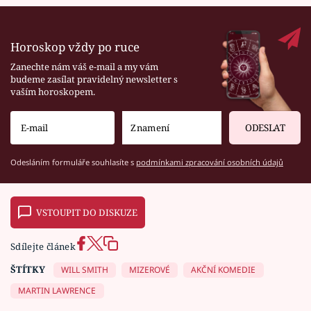
Horoskop vždy po ruce
Zanechte nám váš e-mail a my vám
budeme zasílat pravidelný newsletter s
vaším horoskopem.
ODESLAT
Odesláním formuláře souhlasíte s
podmínkami zpracování osobních údajů
VSTOUPIT DO DISKUZE
Sdílejte článek
ŠTÍTKY
WILL SMITH
MIZEROVÉ
AKČNÍ KOMEDIE
MARTIN LAWRENCE