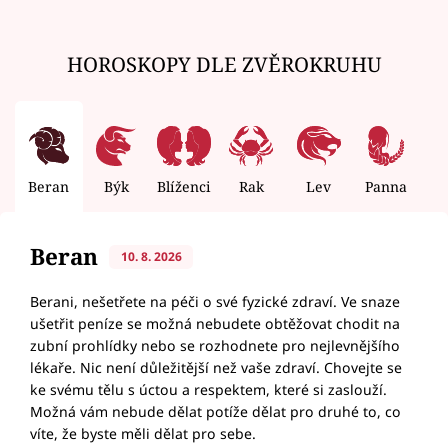
HOROSKOPY DLE ZVĚROKRUHU
Beran
Býk
Blíženci
Rak
Lev
Panna
V
Beran
10. 8. 2026
Berani, nešetřete na péči o své fyzické zdraví. Ve snaze
ušetřit peníze se možná nebudete obtěžovat chodit na
zubní prohlídky nebo se rozhodnete pro nejlevnějšího
lékaře. Nic není důležitější než vaše zdraví. Chovejte se
ke svému tělu s úctou a respektem, které si zaslouží.
Možná vám nebude dělat potíže dělat pro druhé to, co
víte, že byste měli dělat pro sebe.