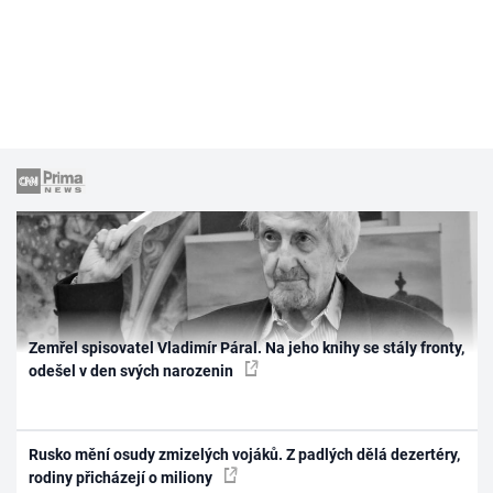
Zemřel spisovatel Vladimír Páral. Na jeho knihy se stály fronty,
odešel v den svých narozenin
Rusko mění osudy zmizelých vojáků. Z padlých dělá dezertéry,
rodiny přicházejí o miliony