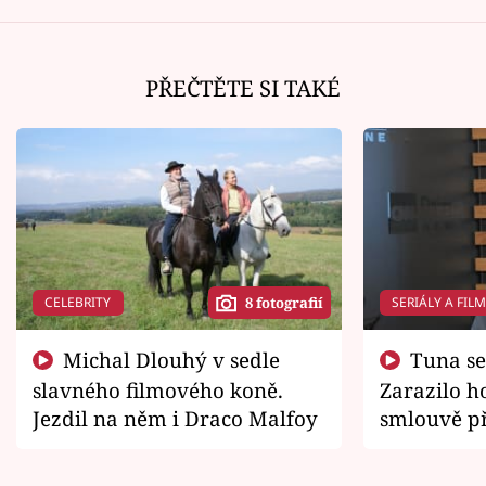
PŘEČTĚTE SI TAKÉ
CELEBRITY
SERIÁLY A FIL
8 fotografií
Michal Dlouhý v sedle
Tuna se chtěl vrátit domů.
slavného filmového koně.
Zarazilo ho
Jezdil na něm i Draco Malfoy
smlouvě př
zemřít