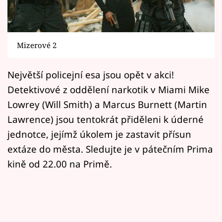
Horoskopy
Sledujte prima+
Mizerové 2
Filmový festival Karlovy Vary
Největší policejní esa jsou opět v akci!
Pořady
Detektivové z oddělení narkotik v Miami Mike
Mámy sobě
Lowrey (Will Smith) a Marcus Burnett (Martin
Lawrence) jsou tentokrát přiděleni k úderné
Přihlášení
jednotce, jejímž úkolem je zastavit přísun
extáze do města. Sledujte je v pátečním Prima
kině od 22.00 na Primě.
Sledujte nás