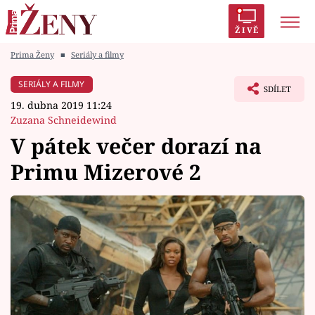
ŽIVĚ
Prima Ženy
■
Seriály a filmy
Trendy:
Polabí
Inspekce
Prostřeno!
AYTO?
SERIÁLY A FILMY
SDÍLET
Módní alarm
Zrádci
Proměny
19. dubna 2019 11:24
Zuzana Schneidewind
V pátek večer dorazí na
Primu Mizerové 2
Témata
Celebrity
Vztahy
Seriály