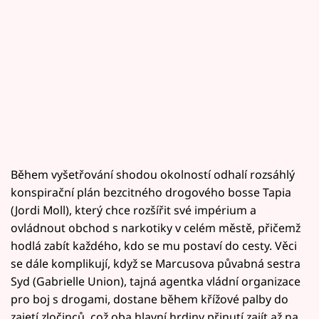
Během vyšetřování shodou okolností odhalí rozsáhlý
konspirační plán bezcitného drogového bosse Tapia
(Jordi Moll), který chce rozšířit své impérium a
ovládnout obchod s narkotiky v celém městě, přičemž
hodlá zabít každého, kdo se mu postaví do cesty. Věci
se dále komplikují, když se Marcusova půvabná sestra
Syd (Gabrielle Union), tajná agentka vládní organizace
pro boj s drogami, dostane během křížové palby do
zajetí zločinců, což oba hlavní hrdiny přinutí zajít až na