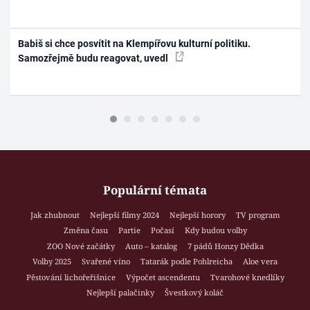
Babiš si chce posvítit na Klempířovu kulturní politiku.
Samozřejmě budu reagovat, uvedl
Populární témata
Jak zhubnout
Nejlepší filmy 2024
Nejlepší horory
TV program
Změna času
Partie
Počasí
Kdy budou volby
ZOO Nové začátky
Auto – katalog
7 pádů Honzy Dědka
Volby 2025
Svařené víno
Tatarák podle Pohlreicha
Aloe vera
Pěstování lichořeřišnice
Výpočet ascendentu
Tvarohové knedlíky
Nejlepší palačinky
Švestkový koláč