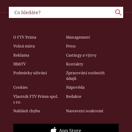
O FTV Prima
Management
Volná místa
Press
Reklama
Castingy a výzvy
HbbTV
Kontakty
Podmínky užívání
Zpracování osobních
údajů
Cookies
Nápověda
Vlastník FTV Prima spol.
Redakce
s r.o.
Nahlásit chybu
Nastavení soukromí
App Store