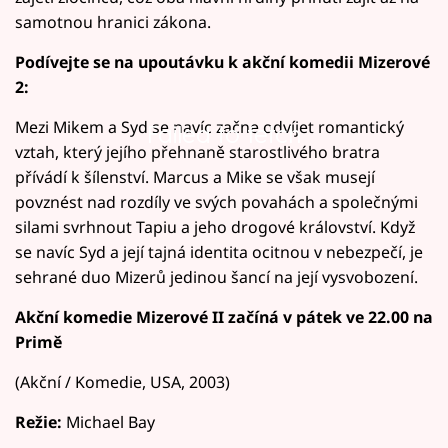
samotnou hranici zákona.
Podívejte se na upoutávku k akční komedii Mizerové
2:
Mezi Mikem a Syd se navíc začne odvíjet romantický
Failed to fetch
vztah, který jejího přehnaně starostlivého bratra
přívádí k šílenství. Marcus a Mike se však musejí
povznést nad rozdíly ve svých povahách a společnými
silami svrhnout Tapiu a jeho drogové království. Když
se navíc Syd a její tajná identita ocitnou v nebezpečí, je
sehrané duo Mizerů jedinou šancí na její vysvobození.
Akční komedie Mizerové II začíná v pátek ve 22.00 na
Primě
(Akční / Komedie, USA, 2003)
Režie:
Michael Bay