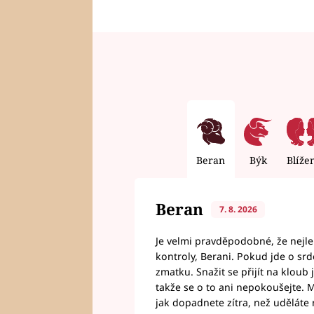
Beran
Býk
Blíže
Beran
7. 8. 2026
Je velmi pravděpodobné, že nejl
kontroly, Berani. Pokud jde o srde
zmatku. Snažit se přijít na klou
takže se o to ani nepokoušejte. M
jak dopadnete zítra, než uděláte 