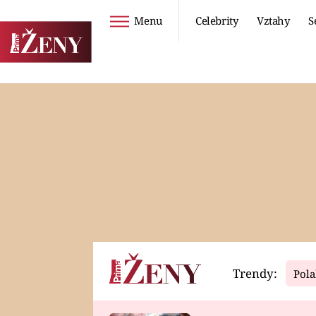
Menu
Celebrity
Vztahy
S
Seriály
Životní styl
ZOO
DIETY A HUBNUTÍ
PROSTŘENO!
CESTOVÁNÍ A
DOVOLENÁ
DUCH
ZDRAVÍ
Trendy:
Pola
Horoskopy
Video
ASTROČLÁNKY
SERIÁLY