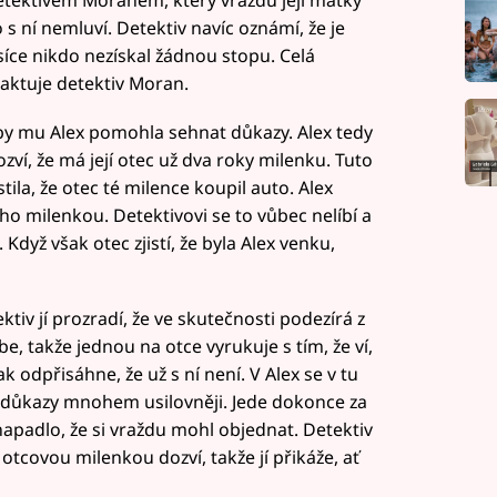
o s ní nemluví. Detektiv navíc oznámí, že je
íce nikdo nezískal žádnou stopu. Celá
taktuje detektiv Moran.
aby mu Alex pomohla sehnat důkazy. Alex tedy
ví, že má její otec už dva roky milenku. Tuto
stila, že otec té milence koupil auto. Alex
eho milenkou. Detektivovi se to vůbec nelíbí a
 Když však otec zjistí, že byla Alex venku,
tiv jí prozradí, že ve skutečnosti podezírá z
be, takže jednou na otce vyrukuje s tím, že ví,
ak odpřisáhne, že už s ní není. V Alex se v tu
é důkazy mnohem usilovněji. Jede dokonce za
i napadlo, že si vraždu mohl objednat. Detektiv
 otcovou milenkou dozví, takže jí přikáže, ať