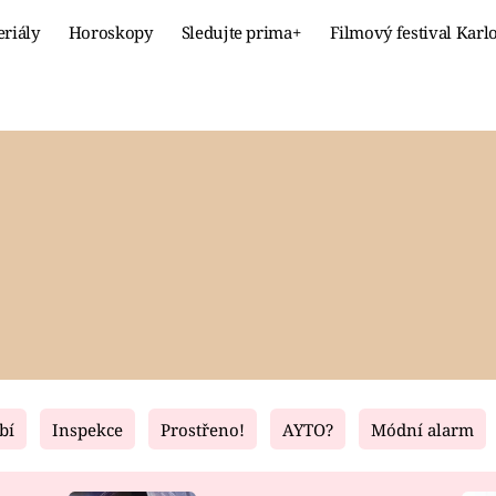
eriály
Horoskopy
Sledujte prima+
Filmový festival Karl
Celebrity
Recept
MÓDA A KRÁSA
HLAVNÍ JÍ
VZTAHY A SEX
SLADKÉ
PRIMA MAMINKA
ZDRAVÉ
bí
Inspekce
Prostřeno!
AYTO?
Módní alarm
Fresh
Living
RECEPTY
BYDLENÍ