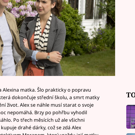
a Alexina matka. Šlo prakticky o popravu
TO
, která dokončuje střední školu, a smrt matky
ní život. Alex se náhle musí starat o svoje
 moc nepomáhá. Brzy po pohřbu vyhodil
sáhlo. Po třech měsících už ale všichni
kupuje drahé dárky, což se zdá Alex
detektivem Moranem, který vraždu její matky