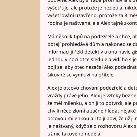
vyšetřuje, ale protože je nezletilá, nikd
vyšetřování uzavřeno, protože za 3 měs
rodina je naštvaná, ale Alex tajně zkon
Má několik tipů na podezřelé a chce, 
potají prohledává dům a nakonec se doz
informaci jí řekl detektiv a ona navíc zji
jednou v noci otce sleduje a vidí ho s j
bojí se, aby otec nezačal Alex podezírat.
šikovně se vymluví na přítele.
Alex je otcovo chování podezřelé a detek
vraždy právě jeho. Alex je vzteky bez se
že měl milenku, a on jí to potvrdí, ale p
chvíli něco zlomí a začne hledat nějak
otcovou milenkou a i ta jí poví, že už j
je naštvaný, když se o rozhovoru Alex s
už nic takového nedělá.