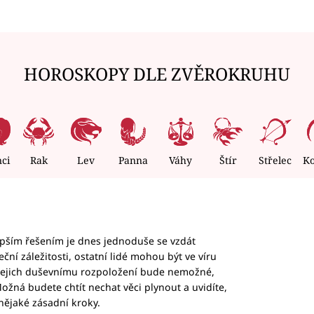
HOROSKOPY DLE ZVĚROKRUHU
nci
Rak
Lev
Panna
Váhy
Štír
Střelec
K
epším řešením je dnes jednoduše se vzdát
ční záležitosti, ostatní lidé mohou být ve víru
b jejich duševnímu rozpoložení bude nemožné,
ožná budete chtít nechat věci plynout a uvidíte,
nějaké zásadní kroky.