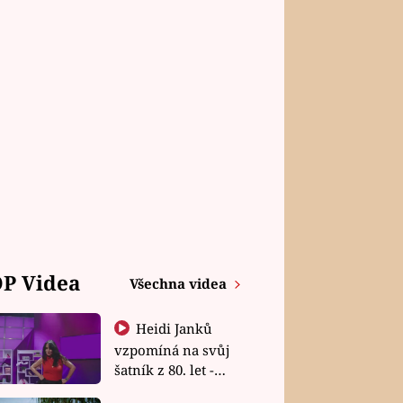
P Videa
Všechna videa
Heidi Janků
vzpomíná na svůj
šatník z 80. let -
Shopaholičky