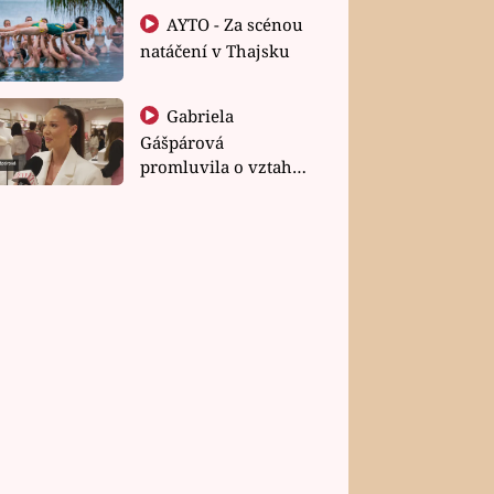
AYTO - Za scénou
natáčení v Thajsku
Gabriela
Gášpárová
promluvila o vztahu
a zakládání rodiny