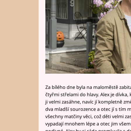
Za bílého dne byla na maloměstě zabit
čtyřmi střelami do hlavy. Alex je dívka
ji velmi zasáhne, navíc jí kompletně změ
dva mladší sourozence a otec jí s tím
všechny matčiny věci, což děti velmi za
vypadají mnohem lépe a otec jim všem 
podivné. Alex by si ráda promluvila s 