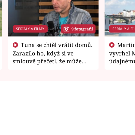
SERIÁLY A FILMY
SERIÁLY A FI
9 fotografií
Tuna se chtěl vrátit domů.
Martin Písařík jako
Zarazilo ho, když si ve
vyvrhel 
smlouvě přečetl, že může
údajnému
zemřít
je v nemil