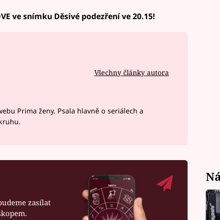
OVE ve snímku Děsivé podezření ve 20.15!
Všechny články autora
webu Prima ženy. Psala hlavně o seriálech a
okruhu.
Ná
budeme zasílat
oskopem.