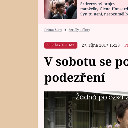
Srdceryvný projev
SNÁŘ
CELEBRITY
manželky Glena Hansard
Syn tu není, nerozuměl b
HOROSKOP NA
VAŘENÍ
tomu, vysvětlila
ROK 2023
Prima Ženy
■
Seriály a filmy
27. října 2017 15:28
P
SERIÁLY A FILMY
V sobotu se p
podezření
Žádná položka z 
Sobotní večer na Prima LOVE bud
podezření uvidíte ve 20.15. O čem