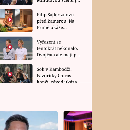
bez dubla
Filip Sajler znovu
před kamerou: Na
Primě ukáže
poctivou kuchyni i
rychlé recepty
Vyřazení se
tentokrát nekonalo.
Dvojčata ale mají po
uzavření třetí etapy
závodu nůž na krku
Šok v Kambodži.
Favoritky Chicas
končí, závod ukázal
svou nejtvrdší tvář