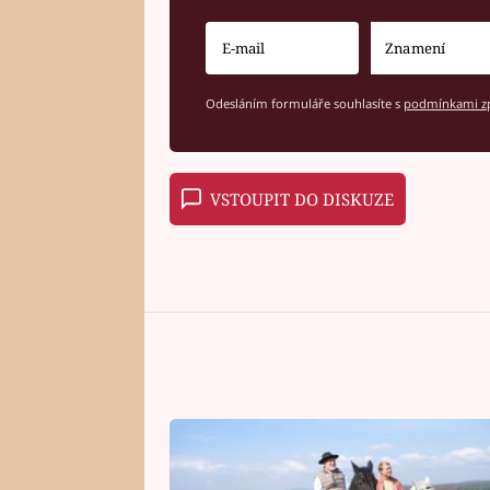
Odesláním formuláře souhlasíte s
podmínkami zp
VSTOUPIT DO DISKUZE