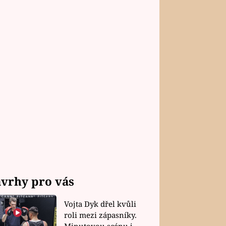
vrhy pro vás
Vojta Dyk dřel kvůli
roli mezi zápasníky.
Minutovou scénu jel