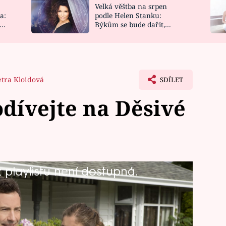
Velká věštba na srpen
NOVINKY
ZAHRADA
a:
podle Helen Stanku:
y
Býkům se bude dařit,
VIDEORECEPTY
DESIGN
Vodnáře čeká jízda
etra Kloidová
SDÍLET
odívejte na Děsivé
playlistu není dostupná.
e ve znamení thrilleru. Děsivé
 celý thriller je?