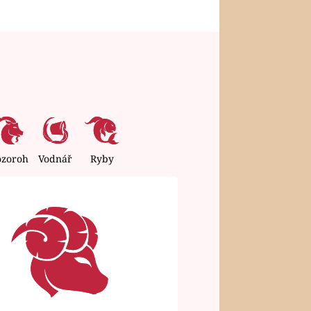
ozoroh
Vodnář
Ryby