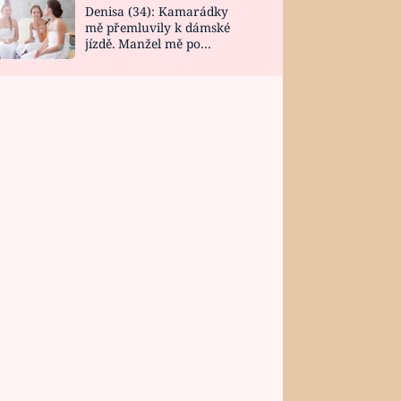
Denisa (34): Kamarádky
mě přemluvily k dámské
jízdě. Manžel mě po
návratu zaskočil