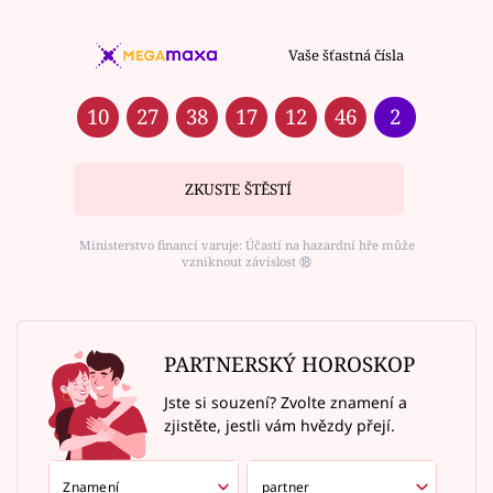
Vaše šťastná čísla
10
27
38
17
12
46
2
ZKUSTE ŠTĚSTÍ
Ministerstvo financí varuje: Účastí na hazardní hře může
vzniknout závislost ⑱
PARTNERSKÝ HOROSKOP
Jste si souzení? Zvolte znamení a
zjistěte, jestli vám hvězdy přejí.