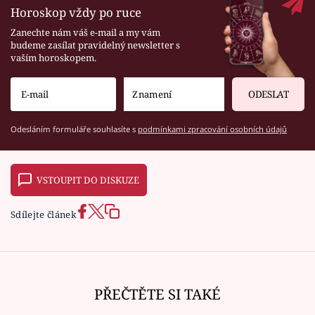
Horoskop vždy po ruce
Zanechte nám váš e-mail a my vám
budeme zasílat pravidelný newsletter s
vaším horoskopem.
ODESLAT
Odesláním formuláře souhlasíte s
podmínkami zpracování osobních údajů
VSTOUPIT DO DISKUZE
Sdílejte článek
PŘEČTĚTE SI TAKÉ