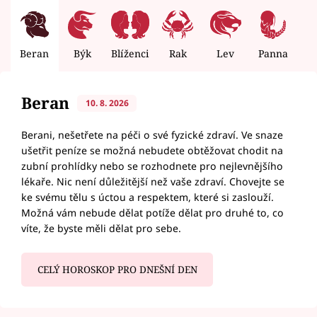
Beran
Býk
Blíženci
Rak
Lev
Panna
V
Beran
10. 8. 2026
Berani, nešetřete na péči o své fyzické zdraví. Ve snaze
ušetřit peníze se možná nebudete obtěžovat chodit na
zubní prohlídky nebo se rozhodnete pro nejlevnějšího
lékaře. Nic není důležitější než vaše zdraví. Chovejte se
ke svému tělu s úctou a respektem, které si zaslouží.
Možná vám nebude dělat potíže dělat pro druhé to, co
víte, že byste měli dělat pro sebe.
CELÝ HOROSKOP PRO DNEŠNÍ DEN