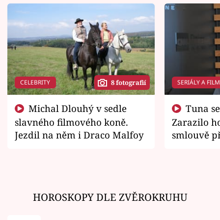
CELEBRITY
SERIÁLY A FIL
8 fotografií
Michal Dlouhý v sedle
Tuna se chtěl vrátit domů.
slavného filmového koně.
Zarazilo ho
Jezdil na něm i Draco Malfoy
smlouvě př
zemřít
HOROSKOPY DLE ZVĚROKRUHU