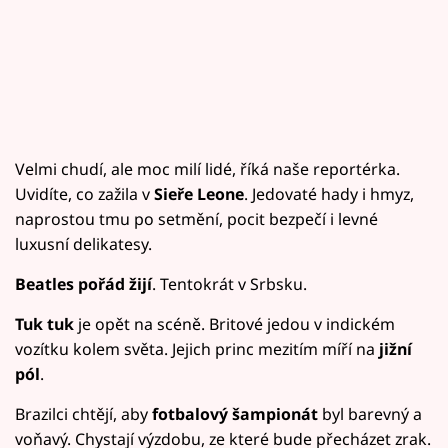
Velmi chudí, ale moc milí lidé, říká naše reportérka.
Uvidíte, co zažila v
Sieře Leone
. Jedovaté hady i hmyz,
naprostou tmu po setmění, pocit bezpečí i levné
luxusní delikatesy.
Beatles pořád žijí
. Tentokrát v Srbsku.
Tuk tuk
je opět na scéně. Britové jedou v indickém
vozítku kolem světa. Jejich princ mezitím míří na
jižní
pól
.
Brazilci chtějí, aby
fotbalový šampionát
byl barevný a
voňavý. Chystají výzdobu, ze které bude přecházet zrak.