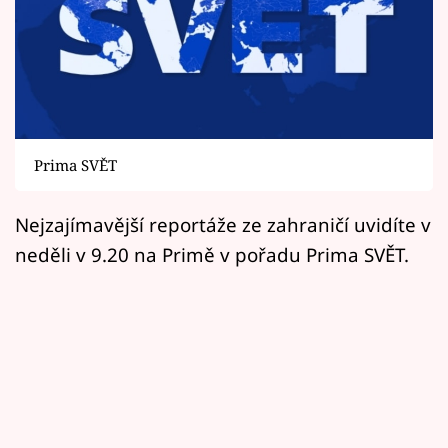
Horoskopy
Sledujte prima+
Filmový festival Karlovy Vary
Pořady
Prima SVĚT
Mámy sobě
Nejzajímavější reportáže ze zahraničí uvidíte v
neděli v 9.20 na Primě v pořadu Prima SVĚT.
Přihlášení
Sledujte nás