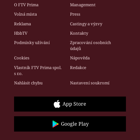
O FTV Prima
Management
Volná místa
Press
Reklama
Castingy a výzvy
HbbTV
Kontakty
Podmínky užívání
Zpracování osobních
údajů
Cookies
Nápověda
Vlastník FTV Prima spol.
Redakce
s r.o.
Nahlásit chybu
Nastavení soukromí
App Store
Google Play