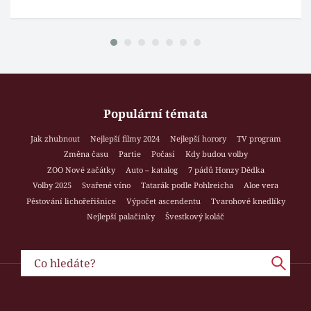
Populární témata
Jak zhubnout
Nejlepší filmy 2024
Nejlepší horory
TV program
Změna času
Partie
Počasí
Kdy budou volby
ZOO Nové začátky
Auto – katalog
7 pádů Honzy Dědka
Volby 2025
Svařené víno
Tatarák podle Pohlreicha
Aloe vera
Pěstování lichořeřišnice
Výpočet ascendentu
Tvarohové knedlíky
Nejlepší palačinky
Švestkový koláč