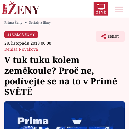
ŽIVĚ
Prima Ženy
■
Seriály a filmy
Trendy:
Polabí
Inspekce
Prostřeno!
AYTO?
SERIÁLY A FILMY
SDÍLET
Módní alarm
Zrádci
Proměny
28. listopadu 2013 00:00
Denisa Nováková
V tuk tuku kolem
zeměkoule? Proč ne,
Témata
podívejte se na to v Primě
Celebrity
SVĚTĚ
Vztahy
Seriály