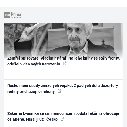
Zemřel spisovatel Vladimír Páral. Na jeho knihy se stály fronty,
odešel v den svých narozenin
Rusko mění osudy zmizelých vojáků. Z padlých dělá dezertéry,
rodiny přicházejí o miliony
Zákeřná kvasinka se šíří nemocnicemi, odolá lékům a ohrožuje
oslabené. Hlásí ji už i Česko