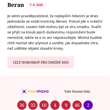
Beran
7. 8. 2026
Je velmi pravděpodobné, že nejlepším řešením je dnes
jednoduše se vzdát kontroly, Berani. Pokud jde o srdeční
záležitosti, ostatní lidé mohou být ve víru zmatku. Snažit
se přijít na kloub jejich duševnímu rozpoložení bude
nemožné, takže se o to ani nepokoušejte. Možná budete
chtít nechat věci plynout a uvidíte, jak dopadnete zítra,
než uděláte nějaké zásadní kroky.
CELÝ HOROSKOP PRO DNEŠNÍ DEN
Vaše šťastná čísla
36
33
10
4
9
46
2