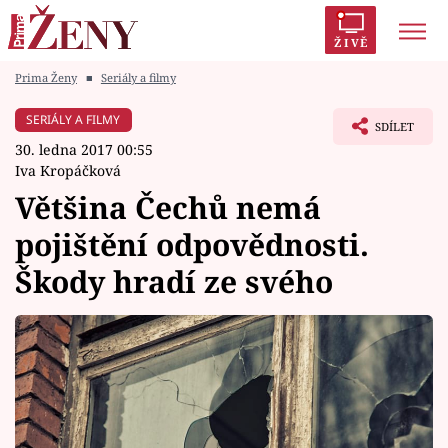
ŽIVĚ
Prima Ženy
■
Seriály a filmy
Trendy:
Polabí
Inspekce
Prostřeno!
AYTO?
SERIÁLY A FILMY
SDÍLET
Módní alarm
Zrádci
Proměny
30. ledna 2017 00:55
Iva Kropáčková
Většina Čechů nemá
pojištění odpovědnosti.
Témata
Škody hradí ze svého
Celebrity
Vztahy
Seriály