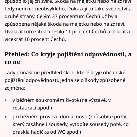
způsobilo jejich zvíře. Škoda na majetku nebo na zdraví
tedy není nic neobvyklého. Dokazují to také svědectví z
druhé strany. Celým 37 procentům Čechů už byla
způsobena nějaká škoda na majetku nebo na zdraví.
Dvakrát tuto situaci řešilo 11 procent Čechů a třikrát a
vícekrát 10 procent Čechů.
Přehled: Co kryje pojištění odpovědnosti, a
co ne
Tady přinášíme předhled škod, které kryje občanské
pojištění odpovědnosti. Jedná se o škody způsobené
zejména:
v běžném soukromém životě (na výstavě, v
restauraci apod.)
při běžném provozu domácnosti (způsobíte požár,
který zasáhne i sousedy, vytopíte sousedy poté, co
praskla hadička od WC apod.)