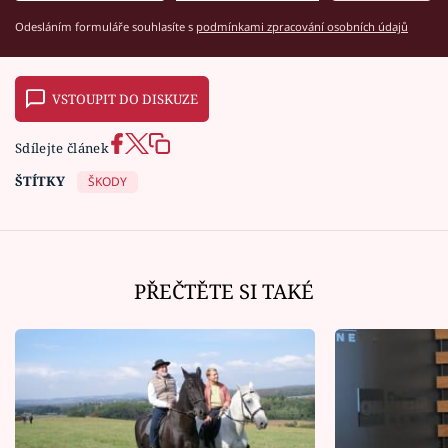
Odesláním formuláře souhlasíte s
podmínkami zpracování osobních údajů
VSTOUPIT DO DISKUZE
Sdílejte článek
ŠTÍTKY
ŠKODY
PŘEČTĚTE SI TAKÉ