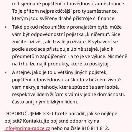
mít sjednané pojištění odpovědnosti zaměstnance.
To je přitom nejpraktičtější pro ty zaměstnance,
kterým jsou svěřeny drahé přístroje či finance.
Také pokud něco zničíte v pronajatém bytě, může
vám být odpovědnostní pojistka „k ničemu“. Sice
zničíte cizí věc, ale trvale ji užíváte. K vybavení se
podle asociace přistupuje úplně stejně, jako k
předmětům zapůjčeným - a to je ve výluce. Nicméně
na trhu lze najít produkty, které to poskytují.
A stejně, jako je to u většiny jiných pojistek,
pojištění odpovědnosti za škodu v běžném životě
vám nekryje nehody, které způsobíte sami sobě,
respektive lidem žijícím s vámi v jedné domácnosti,
často ani jiným blízkým lidem.
DOPORUČUJEME:>>> Chcete poradit, jak se nejlépe
pojistit? Kontaktujte pojistné odborníky na
info@prima-radce.cz
nebo na čísle 810 811 812.