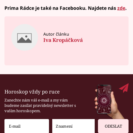
Prima Rádce je také na Facebooku. Najdete nás
zde
.
Autor článku
Iva Kropáčková
Horoskop vždy po ruce
Zanechte nám váš e-mail a my vám
budeme zasílat pravidelný newsletter s
vaším horoskopem.
ODESLAT