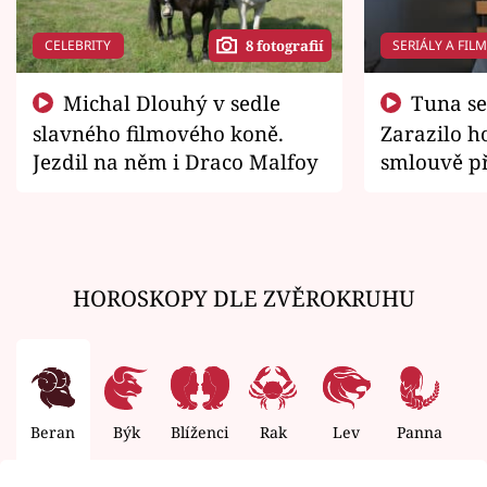
CELEBRITY
SERIÁLY A FIL
8 fotografií
Michal Dlouhý v sedle
Tuna se chtěl vrátit domů.
slavného filmového koně.
Zarazilo ho
Jezdil na něm i Draco Malfoy
smlouvě př
zemřít
HOROSKOPY DLE ZVĚROKRUHU
Beran
Býk
Blíženci
Rak
Lev
Panna
V