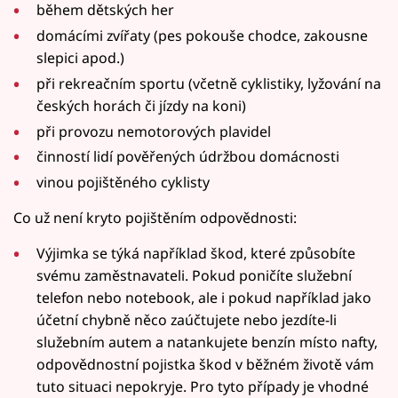
během dětských her
domácími zvířaty (pes pokouše chodce, zakousne
slepici apod.)
při rekreačním sportu (včetně cyklistiky, lyžování na
českých horách či jízdy na koni)
při provozu nemotorových plavidel
činností lidí pověřených údržbou domácnosti
vinou pojištěného cyklisty
Co už není kryto pojištěním odpovědnosti:
Výjimka se týká například škod, které způsobíte
svému zaměstnavateli. Pokud poničíte služební
telefon nebo notebook, ale i pokud například jako
účetní chybně něco zaúčtujete nebo jezdíte-li
služebním autem a natankujete benzín místo nafty,
odpovědnostní pojistka škod v běžném životě vám
tuto situaci nepokryje. Pro tyto případy je vhodné