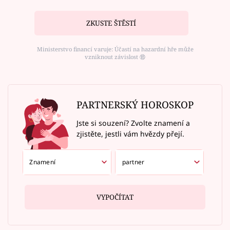
ZKUSTE ŠTĚSTÍ
Ministerstvo financí varuje: Účastí na hazardní hře může
vzniknout závislost ⑱
PARTNERSKÝ HOROSKOP
Jste si souzení? Zvolte znamení a
zjistěte, jestli vám hvězdy přejí.
VYPOČÍTAT