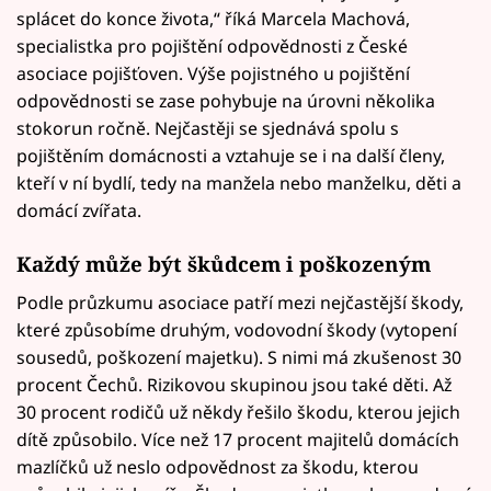
splácet do konce života,“ říká Marcela Machová,
specialistka pro pojištění odpovědnosti z České
asociace pojišťoven. Výše pojistného u pojištění
odpovědnosti se zase pohybuje na úrovni několika
stokorun ročně. Nejčastěji se sjednává spolu s
pojištěním domácnosti a vztahuje se i na další členy,
kteří v ní bydlí, tedy na manžela nebo manželku, děti a
domácí zvířata.
Každý může být škůdcem i poškozeným
Podle průzkumu asociace patří mezi nejčastější škody,
které způsobíme druhým, vodovodní škody (vytopení
sousedů, poškození majetku). S nimi má zkušenost 30
procent Čechů. Rizikovou skupinou jsou také děti. Až
30 procent rodičů už někdy řešilo škodu, kterou jejich
dítě způsobilo. Více než 17 procent majitelů domácích
mazlíčků už neslo odpovědnost za škodu, kterou