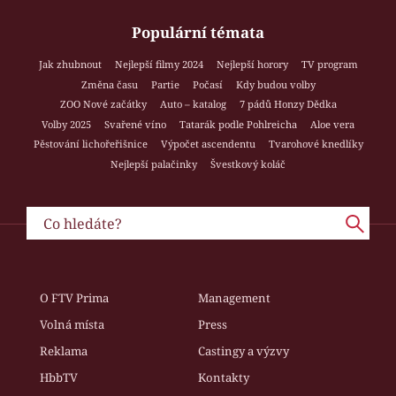
Populární témata
Jak zhubnout
Nejlepší filmy 2024
Nejlepší horory
TV program
Změna času
Partie
Počasí
Kdy budou volby
ZOO Nové začátky
Auto – katalog
7 pádů Honzy Dědka
Volby 2025
Svařené víno
Tatarák podle Pohlreicha
Aloe vera
Pěstování lichořeřišnice
Výpočet ascendentu
Tvarohové knedlíky
Nejlepší palačinky
Švestkový koláč
O FTV Prima
Management
Volná místa
Press
Reklama
Castingy a výzvy
HbbTV
Kontakty