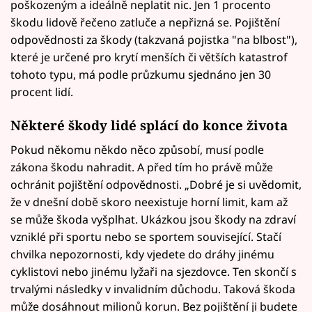
poškozeným a ideálně neplatit nic. Jen 1 procento
škodu lidově řečeno zatluče a nepřizná se. Pojištění
odpovědnosti za škody (takzvaná pojistka "na blbost"),
které je určené pro krytí menších či větších katastrof
tohoto typu, má podle průzkumu sjednáno jen 30
procent lidí.
Některé škody lidé splácí do konce života
Pokud někomu někdo něco způsobí, musí podle
zákona škodu nahradit. A před tím ho právě může
ochránit pojištění odpovědnosti. „Dobré je si uvědomit,
že v dnešní době skoro neexistuje horní limit, kam až
se může škoda vyšplhat. Ukázkou jsou škody na zdraví
vzniklé při sportu nebo se sportem související. Stačí
chvilka nepozornosti, kdy vjedete do dráhy jinému
cyklistovi nebo jinému lyžaři na sjezdovce. Ten skončí s
trvalými následky v invalidním důchodu. Taková škoda
může dosáhnout milionů korun. Bez pojištění ji budete