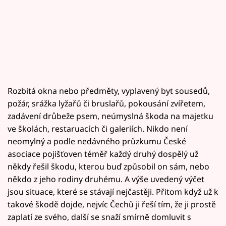
Rozbitá okna nebo předměty, vyplavený byt sousedů,
požár, srážka lyžařů či bruslařů, pokousání zvířetem,
zadávení drůbeže psem, neúmyslná škoda na majetku
ve školách, restaruacích či galeriích. Nikdo není
neomylný a podle nedávného průzkumu České
asociace pojišťoven téměř každý druhý dospělý už
někdy řešil škodu, kterou buď způsobil on sám, nebo
někdo z jeho rodiny druhému. A výše uvedený výčet
jsou situace, které se stávají nejčastěji. Přitom když už k
takové škodě dojde, nejvíc Čechů ji řeší tím, že ji prostě
zaplatí ze svého, další se snaží smírně domluvit s