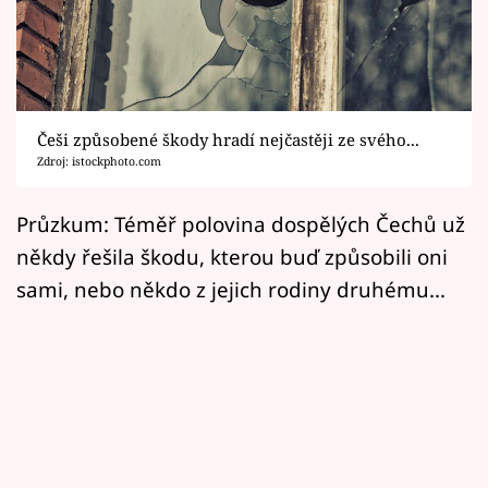
Horoskopy
Sledujte prima+
Filmový festival Karlovy Vary
Češi způsobené škody hradí nejčastěji ze svého...
Pořady
Zdroj: istockphoto.com
Mámy sobě
Průzkum: Téměř polovina dospělých Čechů už
někdy řešila škodu, kterou buď způsobili oni
Přihlášení
sami, nebo někdo z jejich rodiny druhému...
Sledujte nás