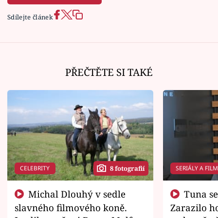
Sdílejte článek
PŘEČTĚTE SI TAKÉ
CELEBRITY
SERIÁLY A FIL
8 fotografií
Michal Dlouhý v sedle
Tuna se chtěl vrátit domů.
slavného filmového koně.
Zarazilo ho