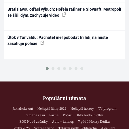
Bratislavou otřásl výbuch: Hořela rafinerie Slovnaft. Metropolí
se šířil dým, zachycuje video
Útok v Tanvaldu: Pachatel měl pobodat tři lidi, na místě
zasahuje policie
Populární témata
Jak zhubnout
Nejlepší filmy 2024
Nejlepší horory
TV program
Změna času
Partie
Počasí
Kdy budou volby
ZOO Nové začátky
Auto – katalog
7 pádů Honzy Dědka
Volby 2025
Svařené víno
Tatarák podle Pohlreicha
Aloe vera