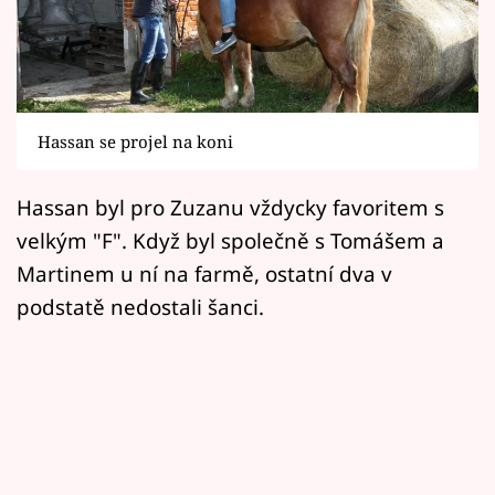
Horoskopy
Sledujte prima+
Filmový festival Karlovy Vary
Hassan se projel na koni
Pořady
Hassan byl pro Zuzanu vždycky favoritem s
Mámy sobě
velkým "F". Když byl společně s Tomášem a
Martinem u ní na farmě, ostatní dva v
Přihlášení
podstatě nedostali šanci.
Sledujte nás