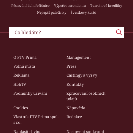
Pěstování lichořeřišnice
Výpočet ascendentu
Tvarohové knedlíky
Nejlepší palačinky
Švestkový koláč
O FTV Prima
Management
Volná místa
Press
Reklama
Castingy a výzvy
HbbTV
Kontakty
Podmínky užívání
Zpracování osobních
údajů
Cookies
Nápověda
Vlastník FTV Prima spol.
Redakce
s r.o.
Nahlásit chybu
Nastavení soukromí