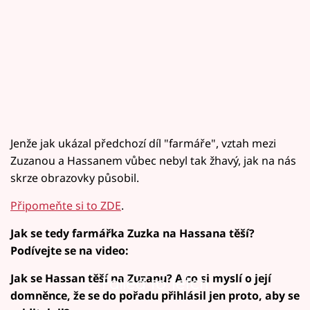
Jenže jak ukázal předchozí díl "farmáře", vztah mezi
Zuzanou a Hassanem vůbec nebyl tak žhavý, jak na nás
skrze obrazovky působil.
Připomeňte si to ZDE
.
Jak se tedy farmářka Zuzka na Hassana těší?
Podívejte se na video:
Jak se Hassan těší na Zuzanu? A co si myslí o její
Failed to fetch
domněnce, že se do pořadu přihlásil jen proto, aby se