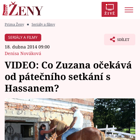
ŽIVĚ
Prima Ženy
■
Seriály a filmy
Trendy:
Polabí
Inspekce
Prostřeno!
AYTO?
SERIÁLY A FILMY
SDÍLET
Módní alarm
Zrádci
Proměny
18. dubna 2014 09:00
Denisa Nováková
VIDEO: Co Zuzana očekává
od pátečního setkání s
Témata
Hassanem?
Celebrity
Vztahy
Seriály