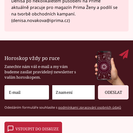
Denisa po několikaletém působení na Primě
aktuálně pracuje pro magazín Prima Ženy a podílí se
na tvorbě obchodních kampaní.
(denisa.novakova@iprima.cz)
Horoskop vždy po ruce
Zanechte nám váš e-mail a my vám
budeme zasílat pravidelný newsletter s
vaším horoskopem.
ODESLAT
Odesláním formuláře souhlasíte s
podmínkami zpracování osobních údajů
VSTOUPIT DO DISKUZE