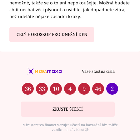
nemožné, takže se o to ani nepokoušejte. Možná budete
chtít nechat věci plynout a uvidíte, jak dopadnete zítra,
než uděláte nějaké zásadní kroky.
CELÝ HOROSKOP PRO DNEŠNÍ DEN
Vaše šťastná čísla
36
33
10
4
9
46
2
ZKUSTE ŠTĚSTÍ
Ministerstvo financí varuje: Účastí na hazardní hře může
vzniknout závislost ⑱