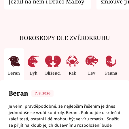
Jezdil na něm i Draco Malfoy
smlouvě př
zemřít
HOROSKOPY DLE ZVĚROKRUHU
Beran
Býk
Blíženci
Rak
Lev
Panna
V
Beran
7. 8. 2026
Je velmi pravděpodobné, že nejlepším řešením je dnes
jednoduše se vzdát kontroly, Berani. Pokud jde o srdeční
záležitosti, ostatní lidé mohou být ve víru zmatku. Snažit
se přijít na kloub jejich duševnímu rozpoložení bude