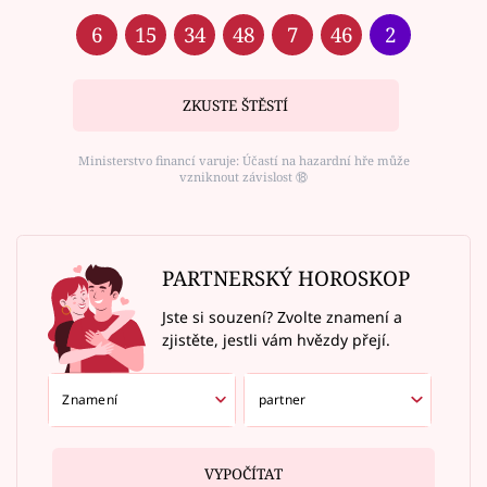
6
15
34
48
7
46
2
ZKUSTE ŠTĚSTÍ
Ministerstvo financí varuje: Účastí na hazardní hře může
vzniknout závislost ⑱
PARTNERSKÝ HOROSKOP
Jste si souzení? Zvolte znamení a
zjistěte, jestli vám hvězdy přejí.
VYPOČÍTAT