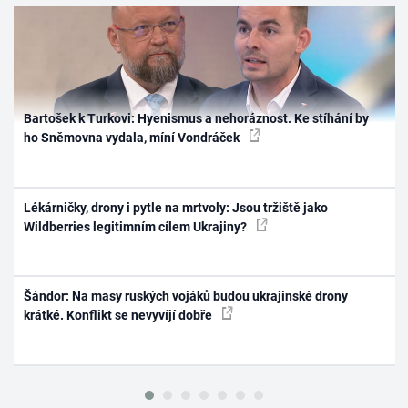
Bartošek k Turkovi: Hyenismus a nehoráznost. Ke stíhání by
ho Sněmovna vydala, míní Vondráček
Lékárničky, drony i pytle na mrtvoly: Jsou tržiště jako
Wildberries legitimním cílem Ukrajiny?
Šándor: Na masy ruských vojáků budou ukrajinské drony
krátké. Konflikt se nevyvíjí dobře