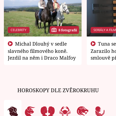
CELEBRITY
SERIÁLY A FIL
8 fotografií
Michal Dlouhý v sedle
Tuna se chtěl vrátit domů.
slavného filmového koně.
Zarazilo ho
Jezdil na něm i Draco Malfoy
smlouvě př
zemřít
HOROSKOPY DLE ZVĚROKRUHU