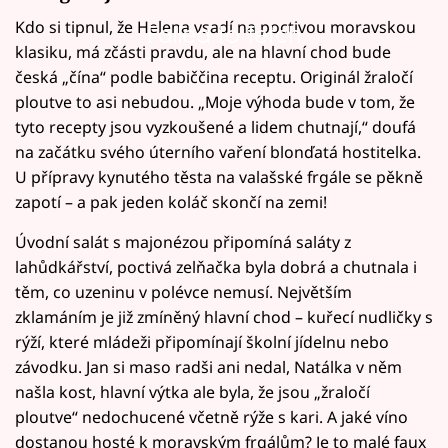
Kdo si tipnul, že Helena vsadí na poctivou moravskou
Failed to fetch
klasiku, má zčásti pravdu, ale na hlavní chod bude
česká „čína“ podle babiččina receptu. Originál žraločí
ploutve to asi nebudou. „Moje výhoda bude v tom, že
tyto recepty jsou vyzkoušené a lidem chutnají,“ doufá
na začátku svého úterního vaření blonďatá hostitelka.
U přípravy kynutého těsta na valašské frgále se pěkně
zapotí – a pak jeden koláč skončí na zemi!
Úvodní salát s majonézou připomíná saláty z
lahůdkářství, poctivá zelňačka byla dobrá a chutnala i
těm, co uzeninu v polévce nemusí. Největším
zklamáním je již zmíněný hlavní chod – kuřecí nudličky s
rýží, které mládeži připomínají školní jídelnu nebo
závodku. Jan si maso radši ani nedal, Natálka v něm
našla kost, hlavní výtka ale byla, že jsou „žraločí
ploutve“ nedochucené včetně rýže s kari. A jaké víno
dostanou hosté k moravským frgálům? Je to malé faux