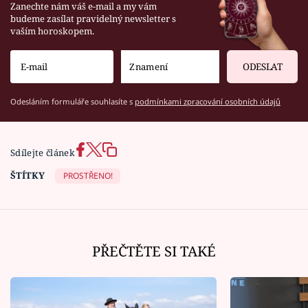
Zanechte nám váš e-mail a my vám
budeme zasílat pravidelný newsletter s
vaším horoskopem.
ODESLAT
Odesláním formuláře souhlasíte s
podmínkami zpracování osobních údajů
Sdílejte článek
ŠTÍTKY
PROSTŘENO!
PŘEČTĚTE SI TAKÉ