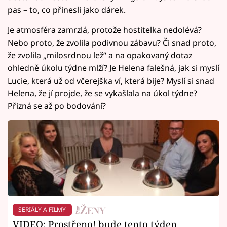
pas – to, co přinesli jako dárek.
Je atmosféra zamrzlá, protože hostitelka nedolévá?
Nebo proto, že zvolila podivnou zábavu? Či snad proto,
že zvolila „milosrdnou lež“ a na opakovaný dotaz
ohledně úkolu týdne mlží? Je Helena falešná, jak si myslí
Lucie, která už od včerejška ví, která bije? Myslí si snad
Helena, že jí projde, že se vykašlala na úkol týdne?
Přizná se až po bodování?
SERIÁLY A FILMY
VIDEO: Prostřeno! bude tento týden