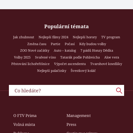
Populární témata
Jak zhubnout
Nejlepší filmy 2024
Nejlepší horory
TV program
Změna času
Partie
Počasí
Kdy budou volby
ZOO Nové začátky
Auto – katalog
7 pádů Honzy Dědka
Volby 2025
Svařené víno
Tatarák podle Pohlreicha
Aloe vera
Pěstování lichořeřišnice
Výpočet ascendentu
Tvarohové knedlíky
Nejlepší palačinky
Švestkový koláč
O FTV Prima
Management
Volná místa
Press