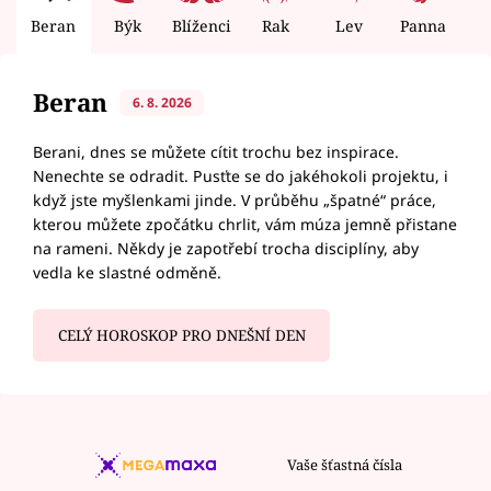
Beran
Býk
Blíženci
Rak
Lev
Panna
V
Beran
6. 8. 2026
Berani, dnes se můžete cítit trochu bez inspirace.
Nenechte se odradit. Pusťte se do jakéhokoli projektu, i
když jste myšlenkami jinde. V průběhu „špatné“ práce,
kterou můžete zpočátku chrlit, vám múza jemně přistane
na rameni. Někdy je zapotřebí trocha disciplíny, aby
vedla ke slastné odměně.
CELÝ HOROSKOP PRO DNEŠNÍ DEN
Vaše šťastná čísla