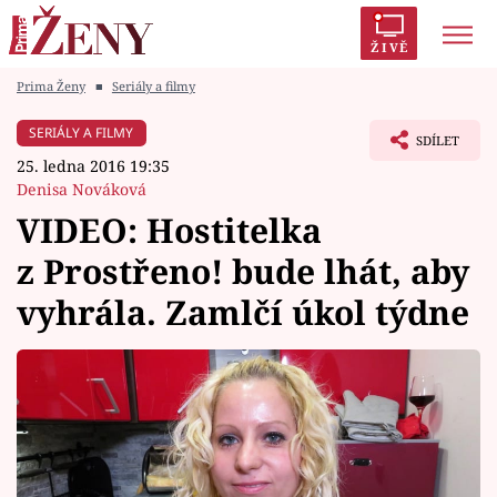
ŽIVĚ
Prima Ženy
■
Seriály a filmy
Trendy:
Polabí
Inspekce
Prostřeno!
AYTO?
SERIÁLY A FILMY
SDÍLET
Módní alarm
Zrádci
Proměny
25. ledna 2016 19:35
Denisa Nováková
VIDEO: Hostitelka
z Prostřeno! bude lhát, aby
Témata
vyhrála. Zamlčí úkol týdne
Celebrity
Vztahy
Seriály