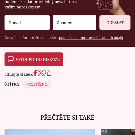
budeme zasílat pravidelný newsletter s
vaším horoskopem.
ODESLAT
Odesláním formuláře souhlasíte s
podmínkami zpracování osobních údajů
VSTOUPIT DO DISKUZE
Sdílejte článek
ŠTÍTKY
PROSTŘENO!
PŘEČTĚTE SI TAKÉ