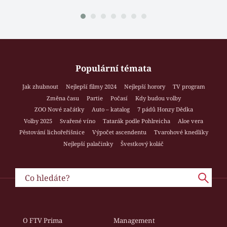
Populární témata
Jak zhubnout
Nejlepší filmy 2024
Nejlepší horory
TV program
Změna času
Partie
Počasí
Kdy budou volby
ZOO Nové začátky
Auto – katalog
7 pádů Honzy Dědka
Volby 2025
Svařené víno
Tatarák podle Pohlreicha
Aloe vera
Pěstování lichořeřišnice
Výpočet ascendentu
Tvarohové knedlíky
Nejlepší palačinky
Švestkový koláč
O FTV Prima
Management