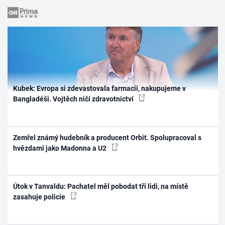
Kubek: Evropa si zdevastovala farmacii, nakupujeme v
Bangladéši. Vojtěch ničí zdravotnictví
Zemřel známý hudebník a producent Orbit. Spolupracoval s
hvězdami jako Madonna a U2
Útok v Tanvaldu: Pachatel měl pobodat tři lidi, na místě
zasahuje policie