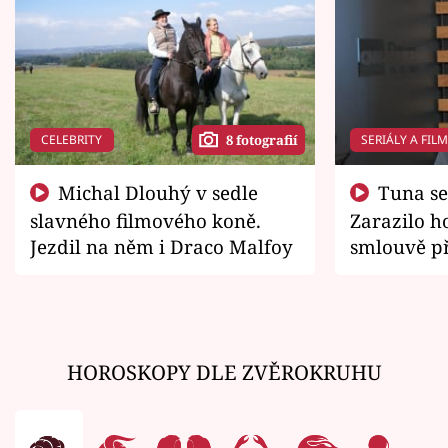
CELEBRITY
SERIÁLY A FIL
8 fotografií
Michal Dlouhý v sedle
Tuna se chtěl vrátit domů.
slavného filmového koně.
Zarazilo ho
Jezdil na něm i Draco Malfoy
smlouvě př
zemřít
HOROSKOPY DLE ZVĚROKRUHU