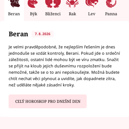
Beran
Býk
Blíženci
Rak
Lev
Panna
V
Beran
7. 8. 2026
Je velmi pravděpodobné, že nejlepším řešením je dnes
jednoduše se vzdát kontroly, Berani. Pokud jde o srdeční
záležitosti, ostatní lidé mohou být ve víru zmatku. Snažit
se přijít na kloub jejich duševnímu rozpoložení bude
nemožné, takže se o to ani nepokoušejte. Možná budete
chtít nechat věci plynout a uvidíte, jak dopadnete zítra,
než uděláte nějaké zásadní kroky.
CELÝ HOROSKOP PRO DNEŠNÍ DEN