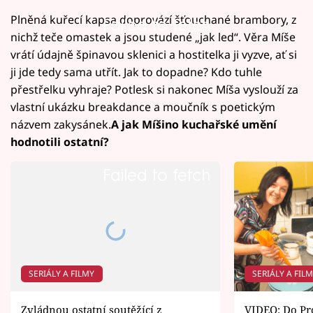
Plněná kuřecí kapsa doprovází šťouchané brambory, z
Failed to fetch
nichž teče omastek a jsou studené „jak led“. Věra Míše
vrátí údajně špinavou sklenici a hostitelka ji vyzve, ať si
ji jde tedy sama utřít. Jak to dopadne? Kdo tuhle
přestřelku vyhraje? Potlesk si nakonec Míša vyslouží za
vlastní ukázku breakdance a moučník s poetickým
názvem zakysánek.
A jak Míšino kuchařské umění
hodnotili ostatní?
Failed to fetch
SERIÁLY A FILMY
SERIÁLY A FIL
Zvládnou ostatní soutěžící z
VIDEO: Do Pro