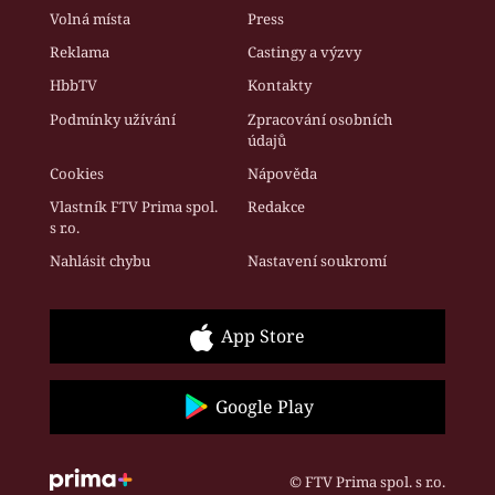
Volná místa
Press
Reklama
Castingy a výzvy
HbbTV
Kontakty
Podmínky užívání
Zpracování osobních
údajů
Cookies
Nápověda
Vlastník FTV Prima spol.
Redakce
s r.o.
Nahlásit chybu
Nastavení soukromí
App Store
Google Play
© FTV Prima spol. s r.o.