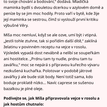
to svoje chování a bodování,“ dodává. Mladičká
maminka bydlí s dvouletou dcerkou v azylovém domě a
peníze by se jim moc hodily. Proto vaří v bytě, kde žije
její maminka se sestrou, čímž si vyslouží první kritiku
výbušné Věry.
Míša moc nemluví, když se ale ozve, umí být i vtipná.
„Jestli tohle ztuhne, tak si pořídím další dítě,“ zaklíná
želatinu v povinném receptu na vejce v rosolu.
Výsledek vypadá dost nevábně a nelíbí se soupeřkám
ani hostitelce. „Prdnu tam ty nudle, prdnu tam tu
zavářku,“ moc se nepárá s přípravou kuřecího vývaru
nezkušená kuchařka. Polotovar v podobě játrové
zavářky ji ale bude stát body. Není totiž sama, kdo
boduje proklatě nízko… Navíc caprese se sušenou
bazalkou je plné oleje.
Podívejte se, jak Míša připravovala vejce v rosolu a
jak hostům chutnalo: