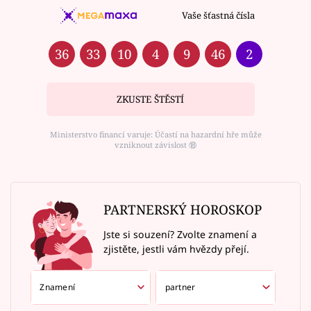
Vaše šťastná čísla
36
33
10
4
9
46
2
ZKUSTE ŠTĚSTÍ
Ministerstvo financí varuje: Účastí na hazardní hře může
vzniknout závislost ⑱
PARTNERSKÝ HOROSKOP
Jste si souzení? Zvolte znamení a
zjistěte, jestli vám hvězdy přejí.