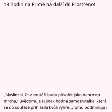
Horoskopy
18 hodin na Primě na další díl Prostřeno!
Sledujte prima+
Filmový festival Karlovy Vary
Pořady
Mámy sobě
Přihlášení
Sledujte nás
„Myslím si, že v soutěži budu působit jako naprostá
mrcha,“ uvědomuje si jinak hodná samoživitelka, která
se do soutěže přihlásila kvůli výhře. „Tomu podmiňuju i