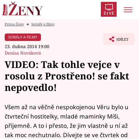
ŽIVĚ
Prima Ženy
■
Seriály a filmy
Trendy:
Polabí
Inspekce
Prostřeno!
AYTO?
SERIÁLY A FILMY
SDÍLET
Módní alarm
Zrádci
Proměny
23. dubna 2014 19:00
Denisa Nováková
VIDEO: Tak tohle vejce v
rosolu z Prostřeno! se fakt
Témata
nepovedlo!
Celebrity
Všem až na věčně nespokojenou Věru bylo u
Vztahy
čtvrteční hostitelky, mladé maminky Míši,
Seriály
příjemně. A to i přesto, že jim vlastně u ní až
tak moc nechutnalo. Dívejte se ve čtvrtek od