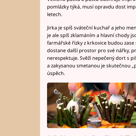
pomlázky týká, musí opravdu dost impro
letech.
Jirka je spíš sváteční kuchař a jeho me
je ale spíš zklamáním a hlavní chody js
farmářské řízky z krkovice budou zase
dostane další prostor pro své nářky, prot
nerespektuje. Svěží nepečený dort s p
a zakysanou smetanou je skutečnou „p
úspěch.