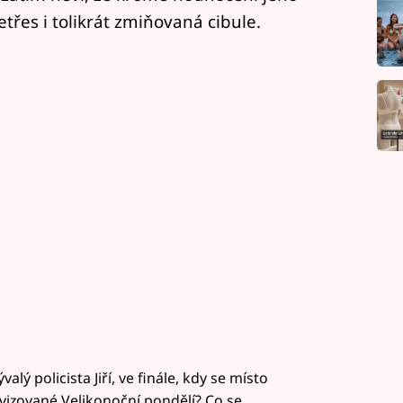
třes i tolikrát zmiňovaná cibule.
lý policista Jiří, ve finále, kdy se místo
izované Velikonoční pondělí? Co se