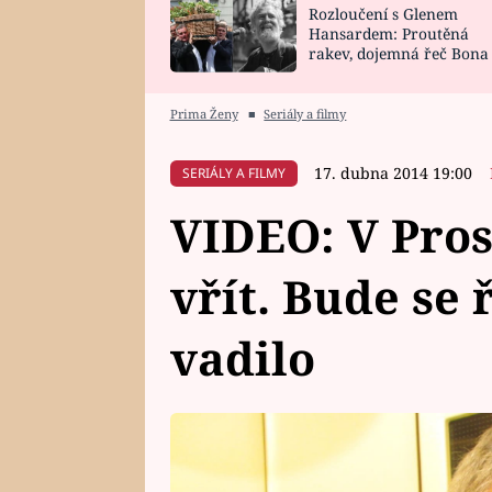
Rozloučení s Glenem
SNÁŘ
CELEBRITY
Hansardem: Proutěná
rakev, dojemná řeč Bona
HOROSKOP NA
VAŘENÍ
zpěv Irglové s Vedderem
ROK 2023
Prima Ženy
■
Seriály a filmy
17. dubna 2014 19:00
SERIÁLY A FILMY
VIDEO: V Pros
vřít. Bude se 
vadilo