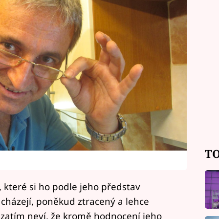
TO
i, které si ho podle jeho představ
cházejí, poněkud ztracený a lehce
o zatím neví, že kromě hodnocení jeho