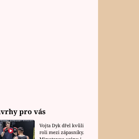
vrhy pro vás
Vojta Dyk dřel kvůli
roli mezi zápasníky.
Minutovou scénu jel