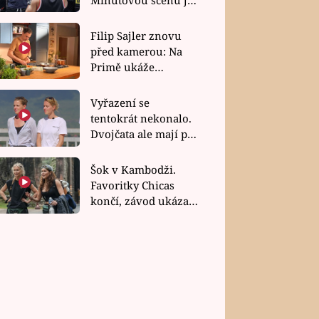
bez dubla
Filip Sajler znovu
před kamerou: Na
Primě ukáže
poctivou kuchyni i
rychlé recepty
Vyřazení se
tentokrát nekonalo.
Dvojčata ale mají po
uzavření třetí etapy
závodu nůž na krku
Šok v Kambodži.
Favoritky Chicas
končí, závod ukázal
svou nejtvrdší tvář