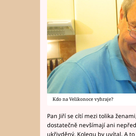
Kdo na Velikonoce vyhraje?
Pan Jiří se cítí mezi tolika ženam
dostatečně nevšímají ani nepřed
ukřivděný. Kolegu by uvítal. A t