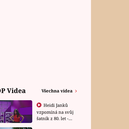
P Videa
Všechna videa
Heidi Janků
vzpomíná na svůj
šatník z 80. let -
Shopaholičky