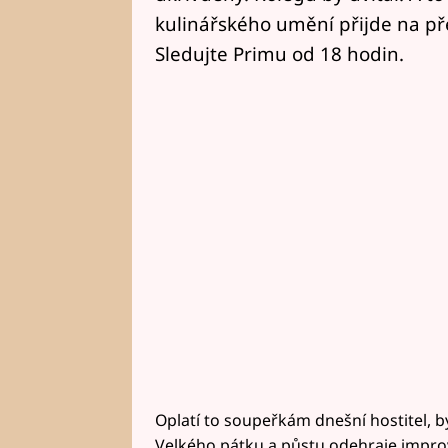
kulinářského umění přijde na pře
Sledujte Primu od 18 hodin.
Oplatí to soupeřkám dnešní hostitel, býva
Velkého pátku a půstu odehraje improv