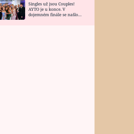
Singles už jsou Couples!
AYTO je u konce. V
dojemném finále se našlo
všech 10 Perfect Matchů