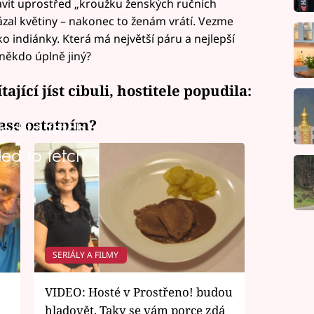
rávit uprostřed „kroužku ženských ručních
 vázal květiny – nakonec to ženám vrátí. Vezme
ko indiánky. Která má největší páru a nejlepší
ěkdo úplně jiný?
ající jíst cibuli, hostitele popudila:
zase ostatním?
led to fetch
led to fetch
SERIÁLY A FILMY
VIDEO: Hosté v Prostřeno! budou
hladovět. Taky se vám porce zdá