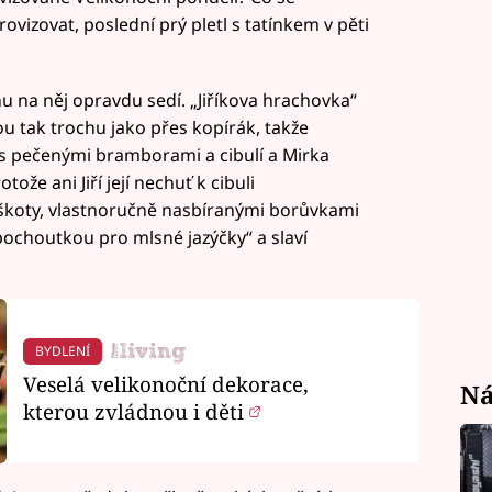
vizovat, poslední prý pletl s tatínkem v pěti
nu na něj opravdu sedí. „Jiříkova hrachovka“
ou tak trochu jako přes kopírák, takže
 s pečenými bramborami a cibulí a Mirka
ože ani Jiří její nechuť k cibuli
iškoty, vlastnoručně nasbíranými borůvkami
ochoutkou pro mlsné jazýčky“ a slaví
BYDLENÍ
Veselá velikonoční dekorace,
Ná
kterou zvládnou i děti