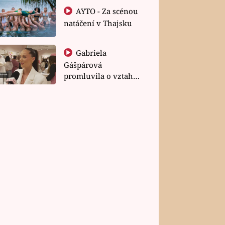
AYTO - Za scénou
natáčení v Thajsku
Gabriela
Gášpárová
promluvila o vztahu
a zakládání rodiny