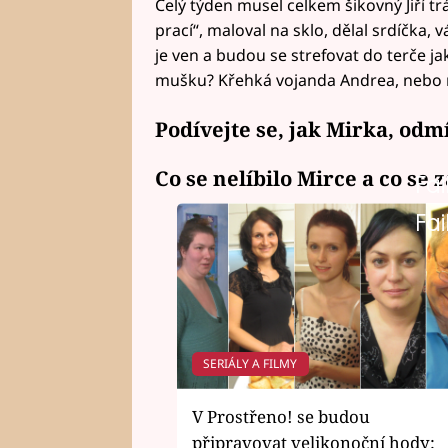
Celý týden musel celkem šikovný Jiří t
prací“, maloval na sklo, dělal srdíčka,
je ven a budou se strefovat do terče ja
mušku? Křehká vojanda Andrea, nebo n
Podívejte se, jak Mirka, odmít
Co se nelíbilo Mirce a co se 
Fai
Fai
SERIÁLY A FILMY
V Prostřeno! se budou
připravovat velikonoční hody: