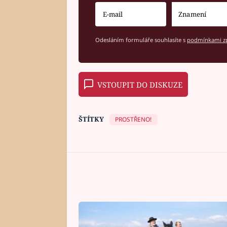
Odesláním formuláře souhlasíte s
podmínkami zp
VSTOUPIT DO DISKUZE
ŠTÍTKY
PROSTŘENO!