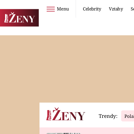
Menu
Celebrity
Vztahy
S
Seriály
Životní styl
ZOO
DIETY A HUBNUTÍ
PROSTŘENO!
CESTOVÁNÍ A
DOVOLENÁ
DUCH
ZDRAVÍ
Trendy:
Pola
Horoskopy
Video
ASTROČLÁNKY
SERIÁLY