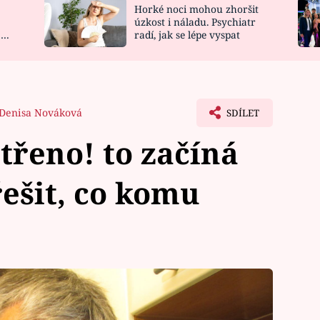
Horké noci mohou zhoršit
NOVINKY
ZAHRADA
úzkost i náladu. Psychiatr
 a
radí, jak se lépe vyspat
VIDEORECEPTY
DESIGN
Denisa Nováková
SDÍLET
třeno! to začíná
řešit, co komu