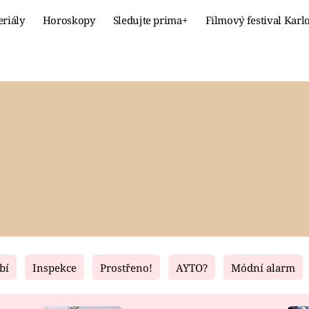
eriály
Horoskopy
Sledujte prima+
Filmový festival Karl
Celebrity
Recept
MÓDA A KRÁSA
HLAVNÍ JÍ
VZTAHY A SEX
SLADKÉ
PRIMA MAMINKA
ZDRAVÉ
bí
Inspekce
Prostřeno!
AYTO?
Módní alarm
Fresh
Living
RECEPTY
BYDLENÍ