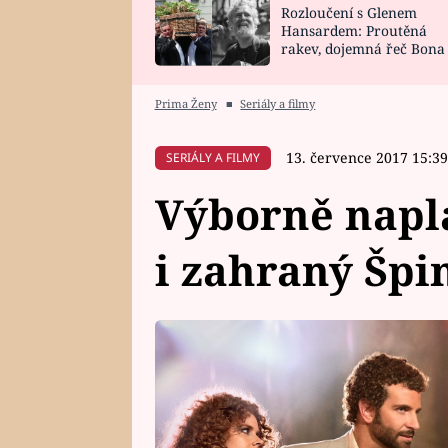
Rozloučení s Glenem
SNÁŘ
CELEBRITY
Hansardem: Proutěná
rakev, dojemná řeč Bona
HOROSKOP NA
VAŘENÍ
zpěv Irglové s Vedderem
ROK 2023
Prima Ženy
■
Seriály a filmy
13. července 2017 15:39
SERIÁLY A FILMY
Výborně napl
i zahraný Špi