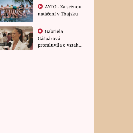
AYTO - Za scénou
natáčení v Thajsku
Gabriela
Gášpárová
promluvila o vztahu
a zakládání rodiny