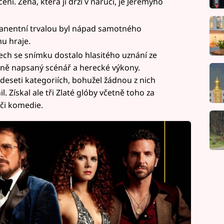
ení. Žena, která ji drží v náručí, je Jeremyho
anentní trvalou byl nápad samotného
u hraje.
ch se snímku dostalo hlasitého uznání ze
rně napsaný scénář a herecké výkony.
eseti kategoriích, bohužel žádnou z nich
 Získal ale tři Zlaté glóby včetně toho za
 či komedie.