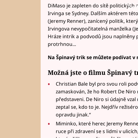
DiMaso je zapleten do sítě politických 
Fai
Irvinga se Sydney. Dalším aktérem této
(Jeremy Renner), zanícený politik, který
Irvingova nevypočitatelná manželka (Jen
Hráze intrik a podvodů jsou naplněny p
protrhnou...
Na Špinavý trik se můžete podívat v n
Možná jste o filmu Špinavý tri
Christian Bale byl pro svou roli p
zamaskován, že ho Robert De Niro na
představeni. De Niro si údajně vzal
zeptal se, kdo to je. Nejdřív režisé
opravdu jinak.“
Miminko, které herec Jeremy Renner 
ruce při zdravení se s lidmi v ulicí