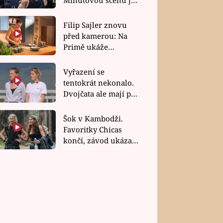
bez dubla
Filip Sajler znovu
před kamerou: Na
Primě ukáže
poctivou kuchyni i
rychlé recepty
Vyřazení se
tentokrát nekonalo.
Dvojčata ale mají po
uzavření třetí etapy
závodu nůž na krku
Šok v Kambodži.
Favoritky Chicas
končí, závod ukázal
svou nejtvrdší tvář