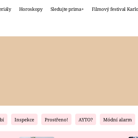
eriály
Horoskopy
Sledujte prima+
Filmový festival Karl
Celebrity
Recept
MÓDA A KRÁSA
HLAVNÍ JÍ
VZTAHY A SEX
SLADKÉ
PRIMA MAMINKA
ZDRAVÉ
bí
Inspekce
Prostřeno!
AYTO?
Módní alarm
Fresh
Living
RECEPTY
BYDLENÍ