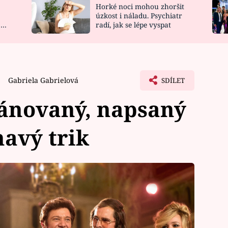
Horké noci mohou zhoršit
NOVINKY
ZAHRADA
úzkost i náladu. Psychiatr
 a
radí, jak se lépe vyspat
VIDEORECEPTY
DESIGN
Gabriela Gabrielová
SDÍLET
ánovaný, napsaný
navý trik