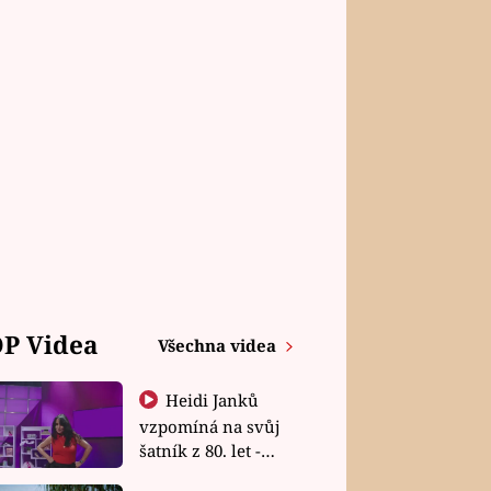
P Videa
Všechna videa
Heidi Janků
vzpomíná na svůj
šatník z 80. let -
Shopaholičky