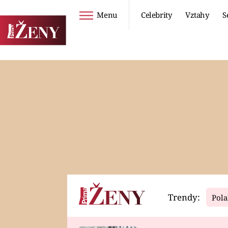
Menu
Celebrity
Vztahy
S
Seriály
Životní styl
ZOO
DIETY A HUBNUTÍ
PROSTŘENO!
CESTOVÁNÍ A
DOVOLENÁ
DUCH
ZDRAVÍ
Trendy:
Pola
Horoskopy
Video
ASTROČLÁNKY
SERIÁLY