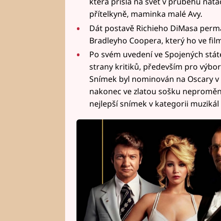
která přišla na svět v průběhu natáč
přítelkyně, maminka malé Avy.
Dát postavě Richieho DiMasa perm
Bradleyho Coopera, který ho ve film
Po svém uvedení ve Spojených státe
strany kritiků, především pro výbo
Snímek byl nominován na Oscary v d
nakonec ve zlatou sošku neproměnil.
nejlepší snímek v kategorii muzikál