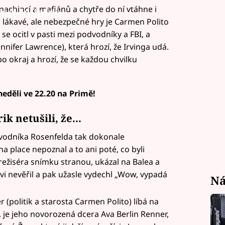
machincí a mafiánů a chytře do ní vtáhne i
led to fetch
 lákavé, ale nebezpečné hry je Carmen Polito
 se ocitl v pasti mezi podvodníky a FBI, a
nifer Lawrence), která hrozí, že Irvinga udá.
o okraj a hrozí, že se každou chvilku
eděli ve 22.20 na Primě!
k netušili, že...
odvodníka Rosenfelda tak dokonale
 place nepoznal a to ani poté, co byli
 režiséra snímku stranou, ukázal na Balea a
rovi nevěřil a pak užasle vydechl „Wow, vypadá
Ná
(politik a starosta Carmen Polito) líbá na
ch, je jeho novorozená dcera Ava Berlin Renner,