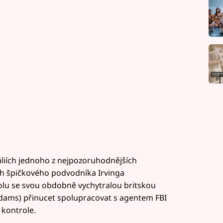
reáliích jednoho z nejpozoruhodnějších
ěh špičkového podvodníka Irvinga
spolu se svou obdobně vychytralou britskou
dams) přinucet spolupracovat s agentem FBI
 kontrole.