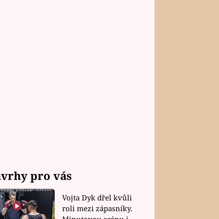
vrhy pro vás
Vojta Dyk dřel kvůli
roli mezi zápasníky.
Minutovou scénu jel