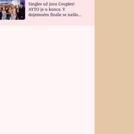
Singles už jsou Couples!
AYTO je u konce. V
dojemném finále se našlo
všech 10 Perfect Matchů