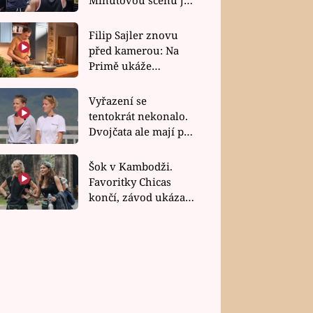
bez dubla
Filip Sajler znovu
před kamerou: Na
Primě ukáže
poctivou kuchyni i
rychlé recepty
Vyřazení se
tentokrát nekonalo.
Dvojčata ale mají po
uzavření třetí etapy
závodu nůž na krku
Šok v Kambodži.
Favoritky Chicas
končí, závod ukázal
svou nejtvrdší tvář