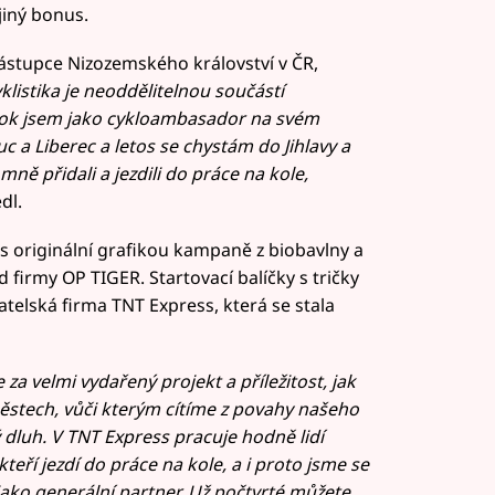
jiný bonus.
ástupce Nizozemského království v ČR,
klistika je neoddělitelnou součástí
 rok jsem jako cykloambasador na svém
c a Liberec a letos se chystám do Jihlavy a
mně přidali a jezdili do práce na kole,
dl.
s originální grafikou kampaně z biobavlny a
 firmy OP TIGER. Startovací balíčky s tričky
atelská firma TNT Express, která se stala
 velmi vydařený projekt a příležitost, jak
městech, vůči kterým cítíme z povahy našeho
dluh. V TNT Express pracuje hodně lidí
 kteří jezdí do práce na kole, a i proto jsme se
jako generální partner. Už počtvrté můžete