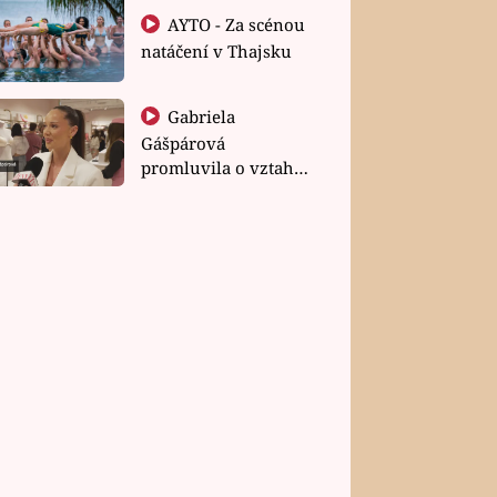
AYTO - Za scénou
natáčení v Thajsku
Gabriela
Gášpárová
promluvila o vztahu
a zakládání rodiny