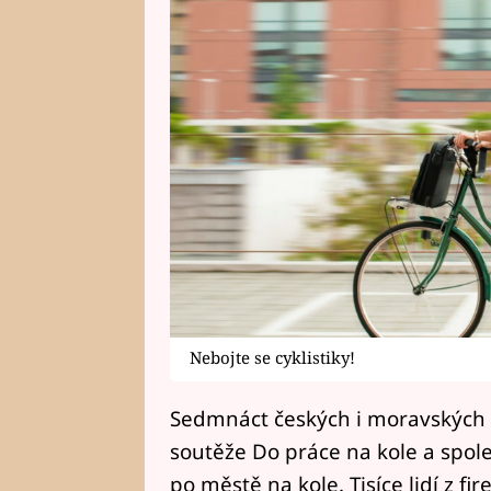
Nebojte se cyklistiky!
Sedmnáct českých i moravských m
soutěže Do práce na kole a spo
po městě na kole. Tisíce lidí z fi