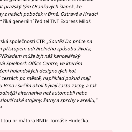
at pražský tým Oranžových šlapek, ke
my z našich poboček v Brně, Ostravě a Hradci
“
říká generální ředitel TNT Express Miloš
ská společnosti CTP.
„Soutěž Do práce na
m přístupem udržitelného způsobu života,
. Příkladem může být náš kancelářský
l Spielberk Office Centre, ve kterém
ůjčení holandských designových kol.
i cestách po městě, například pokud mají
u Brna i širším okolí bývají často zácpy, a tak
odlnější alternativa než automobil nebo
ouží také stojany, šatny a sprchy v areálu,“
P.
štitou primátora RNDr. Tomáše Hudečka.