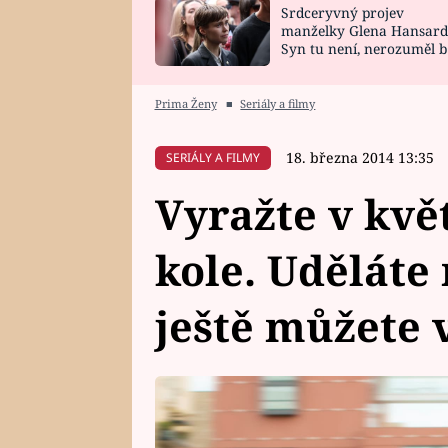
Srdceryvný projev
SNÁŘ
CELEBRITY
manželky Glena Hansard
Syn tu není, nerozuměl b
HOROSKOP NA
VAŘENÍ
tomu, vysvětlila
ROK 2023
Prima Ženy
■
Seriály a filmy
18. března 2014 13:35
SERIÁLY A FILMY
Vyražte v kvě
kole. Uděláte
ještě můžete 