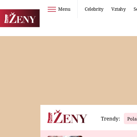
Menu
Celebrity
Vztahy
S
Seriály
Životní styl
ZOO
DIETY A HUBNUTÍ
PROSTŘENO!
CESTOVÁNÍ A
DOVOLENÁ
DUCH
ZDRAVÍ
Trendy:
Pola
Horoskopy
Video
ASTROČLÁNKY
SERIÁLY