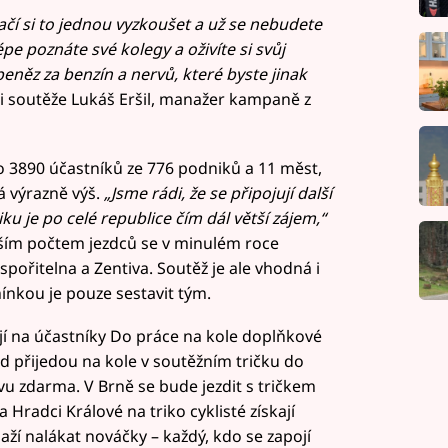
Stačí si to jednou vyzkoušet a už se nebudete
épe poznáte své kolegy a oživíte si svůj
eněz za benzín a nervů, které byste jinak
i soutěže Lukáš Eršil, manažer kampaně z
lo 3890 účastníků ze 776 podniků a 11 měst,
á výrazně výš.
„Jsme rádi, že se připojují další
ku je po celé republice čím dál větší zájem,“
yšším počtem jezdců se v minulém roce
pořitelna a Zentiva. Soutěž je ale vhodná i
ínkou je pouze sestavit tým.
í na účastníky Do práce na kole doplňkové
kud přijedou na kole v soutěžním tričku do
u zdarma. V Brně se bude jezdit s tričkem
 Hradci Králové na triko cyklisté získají
naží nalákat nováčky – každý, kdo se zapojí