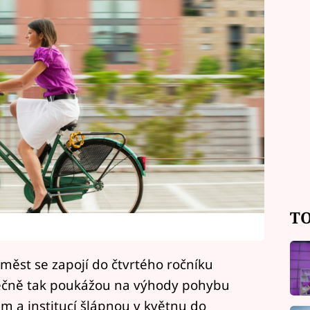
TO
ěst se zapojí do čtvrtého ročníku
lečně tak poukážou na výhody pohybu
rem a institucí šlápnou v květnu do