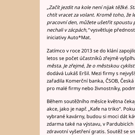
„Začít jezdit na kole není nijak těžké. 
chtít vracet za volant. Kromě toho, že l
pracovní den, můžete ušetřit spoustu p
nechali v zácpách,“
vysvětluje přednost
iniciativy Auto*Mat.
Zatímco v roce 2013 se do klání zapoji
letos se počet účastníků zřejmě vyšplh
města. Je zřejmé, že o městskou cyklisti
dodává Lukáš Eršil. Mezi firmy s nejv
zařadila Komerční banka, ČSOB, Česká s
pro malé firmy nebo živnostníky, podm
Během soutěžního měsíce května čekaj
akce, jako je např. „Kafe na triko“. Po
vybrané kavárny, budou si moci dát káv
zdarma také na výstavu, v Pardubicích a
zdravotní vyšetření gratis. Soutěž se s