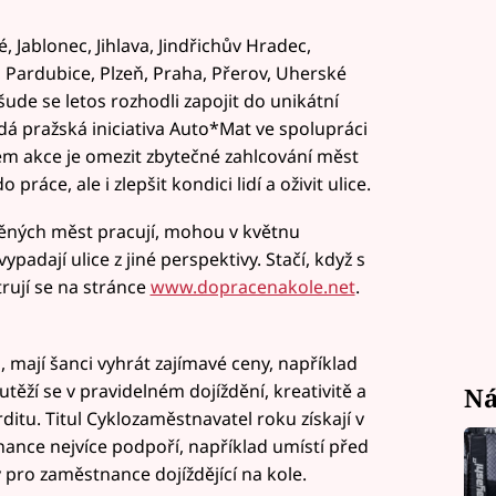
 Jablonec, Jihlava, Jindřichův Hradec,
 Pardubice, Plzeň, Praha, Přerov, Uherské
šude se letos rozhodli zapojit do unikátní
á pražská iniciativa Auto*Mat ve spolupráci
lem akce je omezit zbytečné zahlcování měst
áce, ale i zlepšit kondici lidí a oživit ulice.
něných měst pracují, mohou v květnu
ypadají ulice z jiné perspektivy. Stačí, když s
trují se na stránce
www.dopracenakole.net
.
ji, mají šanci vyhrát zajímavé ceny, například
těží se v pravidelném dojíždění, kreativitě a
Ná
rditu. Titul Cyklozaměstnavatel roku získají v
ance nejvíce podpoří, například umístí před
pro zaměstnance dojíždějící na kole.