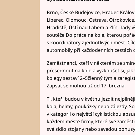
Brno, České Budějovice, Hradec Králové,
Liberec, Olomouc, Ostrava, Otrokovice,
Hradiště, Ústí nad Labem a Zlín. Tady v
soutěže Do práce na kole, kterou pořád
s koordinátory z jednotlivých měst. Cí
automobily při každodenních cestách do pr
Zaměstnanci, kteří v některém ze zmí
přesednout na kolo a vyzkoušet si, jak v
kolegy sestaví 2–5členný tým a zaregis
Zapsat se mohou už od 17. března.
Ti, kteří budou v květnu jezdit nejpilně
kola, helmy, poukázky nebo zájezdy. Sou
v kategorii o největší cyklistickou absu
každém městě firmy, které své zaměstn
své sídlo stojany nebo zavedou bonusy 