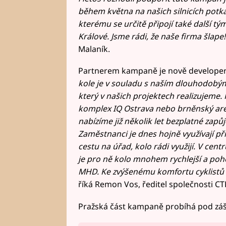
během května na našich silnicích potk
kterému se určitě připojí také další tý
Králové. Jsme rádi, že naše firma šlape!
Malaník.
Partnerem kampaně je nově developer
kole je v souladu s naším dlouhodobý
který v našich projektech realizujeme
komplex IQ Ostrava nebo brněnský areá
nabízíme již několik let bezplatné zap
Zaměstnanci je dnes hojně využívají př
cestu na úřad, kolo rádi využijí. V centr
je pro ně kolo mnohem rychlejší a poh
MHD. Ke zvýšenému komfortu cyklistů sl
říká Remon Vos, ředitel společnosti CT
Pražská část kampaně probíhá pod zá