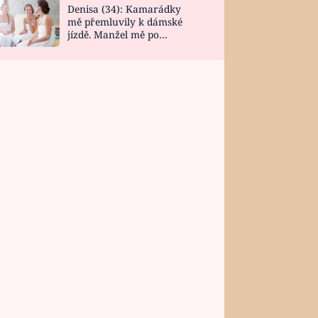
Denisa (34): Kamarádky
mě přemluvily k dámské
jízdě. Manžel mě po
návratu zaskočil