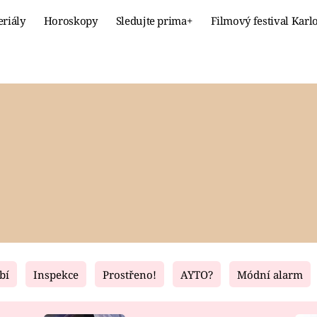
eriály
Horoskopy
Sledujte prima+
Filmový festival Karl
Celebrity
Recept
MÓDA A KRÁSA
HLAVNÍ JÍ
VZTAHY A SEX
SLADKÉ
PRIMA MAMINKA
ZDRAVÉ
bí
Inspekce
Prostřeno!
AYTO?
Módní alarm
Fresh
Living
RECEPTY
BYDLENÍ