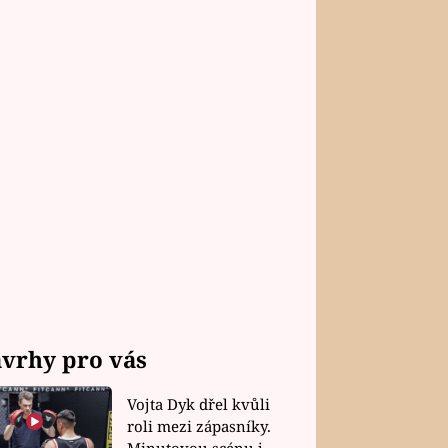
vrhy pro vás
Vojta Dyk dřel kvůli
roli mezi zápasníky.
Minutovou scénu jel