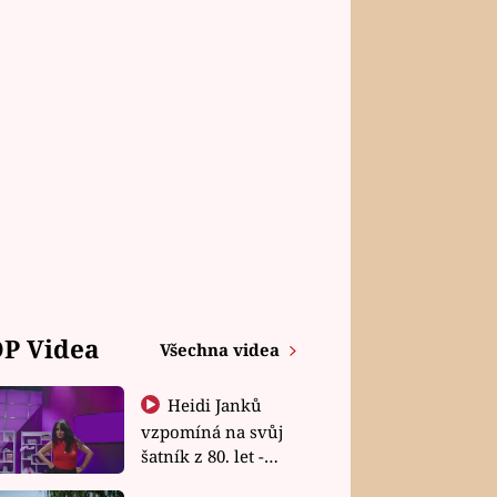
P Videa
Všechna videa
Heidi Janků
vzpomíná na svůj
šatník z 80. let -
Shopaholičky