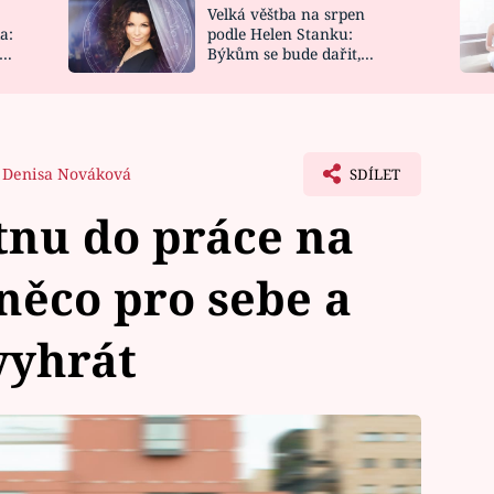
Velká věštba na srpen
NOVINKY
ZAHRADA
a:
podle Helen Stanku:
y
Býkům se bude dařit,
VIDEORECEPTY
DESIGN
Vodnáře čeká jízda
Denisa Nováková
SDÍLET
tnu do práce na
 něco pro sebe a
vyhrát