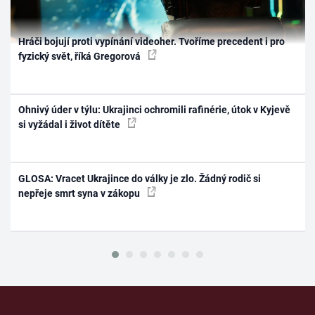
Hráči bojují proti vypínání videoher. Tvoříme precedent i pro
fyzický svět, říká Gregorová
Ohnivý úder v týlu: Ukrajinci ochromili rafinérie, útok v Kyjevě
si vyžádal i život dítěte
GLOSA: Vracet Ukrajince do války je zlo. Žádný rodič si
nepřeje smrt syna v zákopu