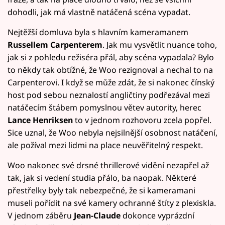
dohodli, jak má vlastně natáčená scéna vypadat.
Nejtěžší domluva byla s hlavním kameramanem
Russellem Carpenterem
. Jak mu vysvětlit nuance toho,
jak si z pohledu režiséra přál, aby scéna vypadala? Bylo
to někdy tak obtížné, že Woo rezignoval a nechal to na
Carpenterovi. I když se může zdát, že si nakonec čínský
host pod sebou neznalostí angličtiny podřezával mezi
natáčecím štábem pomyslnou větev autority, herec
Lance Henriksen
to v jednom rozhovoru zcela popřel.
Sice uznal, že Woo nebyla nejsilnější osobnost natáčení,
ale požíval mezi lidmi na place neuvěřitelný respekt.
Woo nakonec své drsné thrillerové vidění nezapřel až
tak, jak si vedení studia přálo, ba naopak. Některé
přestřelky byly tak nebezpečné, že si kameramani
museli pořídit na své kamery ochranné štíty z plexiskla.
V jednom záběru
Jean-Claude
dokonce vyprázdní