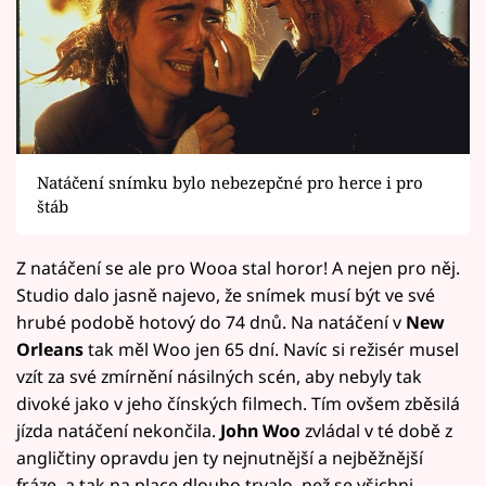
Natáčení snímku bylo nebezepčné pro herce i pro
štáb
Z natáčení se ale pro Wooa stal horor! A nejen pro něj.
Studio dalo jasně najevo, že snímek musí být ve své
hrubé podobě hotový do 74 dnů. Na natáčení v
New
Orleans
tak měl Woo jen 65 dní. Navíc si režisér musel
vzít za své zmírnění násilných scén, aby nebyly tak
divoké jako v jeho čínských filmech. Tím ovšem zběsilá
jízda natáčení nekončila.
John Woo
zvládal v té době z
angličtiny opravdu jen ty nejnutnější a nejběžnější
fráze, a tak na place dlouho trvalo, než se všichni