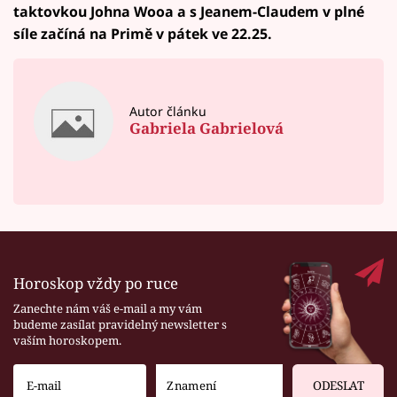
taktovkou Johna Wooa a s Jeanem-Claudem v plné
síle začíná na Primě v pátek ve 22.25.
Autor článku
Gabriela Gabrielová
Horoskop vždy po ruce
Zanechte nám váš e-mail a my vám
budeme zasílat pravidelný newsletter s
vaším horoskopem.
ODESLAT