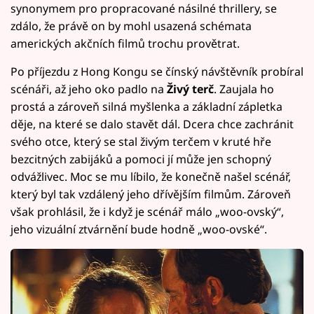
synonymem pro propracované násilné thrillery, se
zdálo, že právě on by mohl usazená schémata
amerických akčních filmů trochu provětrat.
Po příjezdu z Hong Kongu se čínský návštěvník probíral
scénáři, až jeho oko padlo na
Živý terč
. Zaujala ho
prostá a zároveň silná myšlenka a základní zápletka
děje, na které se dalo stavět dál. Dcera chce zachránit
svého otce, který se stal živým terčem v kruté hře
bezcitných zabijáků a pomoci jí může jen schopný
odvážlivec. Moc se mu líbilo, že konečně našel scénář,
který byl tak vzdálený jeho dřívějším filmům. Zároveň
však prohlásil, že i když je scénář málo „woo-ovský“,
jeho vizuální ztvárnění bude hodně „woo-ovské“.