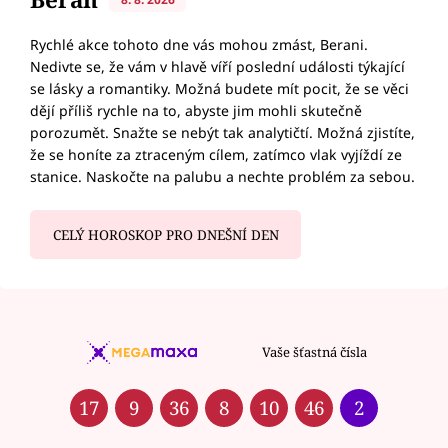
Rychlé akce tohoto dne vás mohou zmást, Berani.
Nedivte se, že vám v hlavě víří poslední události týkající
se lásky a romantiky. Možná budete mít pocit, že se věci
dějí příliš rychle na to, abyste jim mohli skutečně
porozumět. Snažte se nebýt tak analytičtí. Možná zjistíte,
že se honíte za ztraceným cílem, zatímco vlak vyjíždí ze
stanice. Naskočte na palubu a nechte problém za sebou.
CELÝ HOROSKOP PRO DNEŠNÍ DEN
Vaše šťastná čísla
17
9
36
8
10
46
2