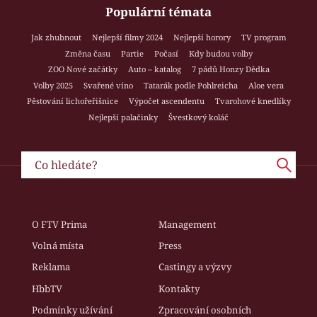
Populární témata
Jak zhubnout
Nejlepší filmy 2024
Nejlepší horory
TV program
Změna času
Partie
Počasí
Kdy budou volby
ZOO Nové začátky
Auto – katalog
7 pádů Honzy Dědka
Volby 2025
Svařené víno
Tatarák podle Pohlreicha
Aloe vera
Pěstování lichořeřišnice
Výpočet ascendentu
Tvarohové knedlíky
Nejlepší palačinky
Švestkový koláč
O FTV Prima
Management
Volná místa
Press
Reklama
Castingy a výzvy
HbbTV
Kontakty
Podmínky užívání
Zpracování osobních