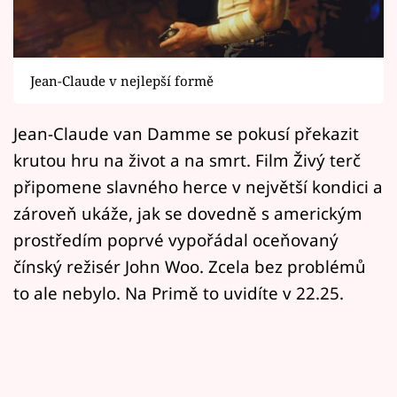
Horoskopy
Sledujte prima+
Jean-Claude v nejlepší formě
Filmový festival Karlovy Vary
Jean-Claude van Damme se pokusí překazit
Pořady
krutou hru na život a na smrt. Film Živý terč
Mámy sobě
připomene slavného herce v největší kondici a
zároveň ukáže, jak se dovedně s americkým
Přihlášení
prostředím poprvé vypořádal oceňovaný
čínský režisér John Woo. Zcela bez problémů
to ale nebylo. Na Primě to uvidíte v 22.25.
Sledujte nás