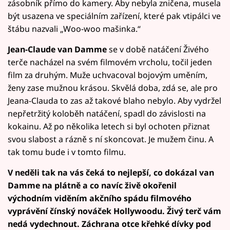
zásobník přímo do kamery. Aby nebyla zničena, musela
být usazena ve speciálním zařízení, které pak vtipálci ve
štábu nazvali „Woo-woo mašinka.“
Jean-Claude van Damme
se v době natáčení Živého
terče nacházel na svém filmovém vrcholu, točil jeden
film za druhým. Muže uchvacoval bojovým uměním,
ženy zase mužnou krásou. Skvělá doba, zdá se, ale pro
Jeana-Clauda to zas až takové blaho nebylo. Aby vydržel
nepřetržitý koloběh natáčení, spadl do závislosti na
kokainu. Až po několika letech si byl ochoten přiznat
svou slabost a rázně s ní skoncovat. Je mužem činu. A
tak tomu bude i v tomto filmu.
V neděli tak na vás čeká to nejlepší, co dokázal van
Damme na plátně a co navíc živě okořenil
východním viděním akčního spádu filmového
vyprávění čínský nováček Hollywoodu. Živý terč vám
nedá vydechnout. Záchrana otce křehké dívky pod