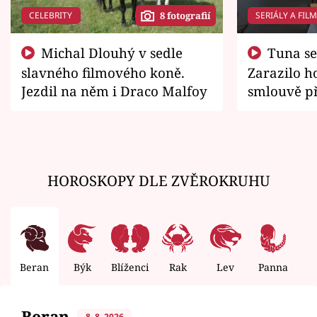
CELEBRITY
SERIÁLY A FIL
8 fotografií
Michal Dlouhý v sedle
Tuna se chtěl vrátit domů.
slavného filmového koně.
Zarazilo ho
Jezdil na něm i Draco Malfoy
smlouvě př
zemřít
HOROSKOPY DLE ZVĚROKRUHU
Beran
Býk
Blíženci
Rak
Lev
Panna
V
Beran
8. 8. 2026