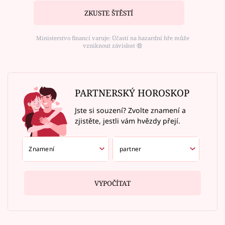
ZKUSTE ŠTĚSTÍ
Ministerstvo financí varuje: Účastí na hazardní hře může
vzniknout závislost ⑱
PARTNERSKÝ HOROSKOP
Jste si souzení? Zvolte znamení a
zjistěte, jestli vám hvězdy přejí.
VYPOČÍTAT