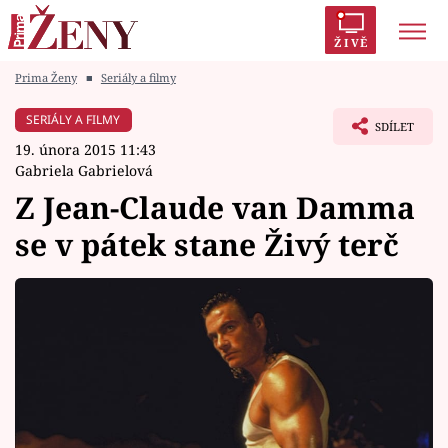
ŽIVĚ
Prima Ženy
■
Seriály a filmy
Trendy:
Polabí
Inspekce
Prostřeno!
AYTO?
SERIÁLY A FILMY
SDÍLET
Módní alarm
Zrádci
Proměny
19. února 2015 11:43
Gabriela Gabrielová
Z Jean-Claude van Damma
se v pátek stane Živý terč
Témata
Celebrity
Vztahy
Seriály