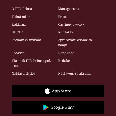
O FTV Prima
Management
Volná místa
Press
Reklama
Castingy a výzvy
HbbTV
Kontakty
Podmínky užívání
Zpracování osobních
údajů
Cookies
Nápověda
Vlastník FTV Prima spol.
Redakce
s r.o.
Nahlásit chybu
Nastavení soukromí
App Store
Google Play