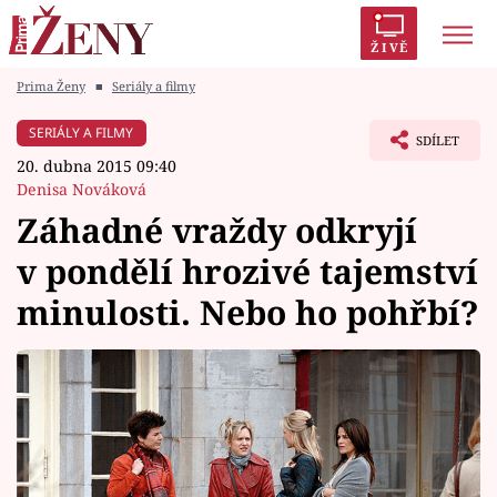
ŽIVĚ
Prima Ženy
■
Seriály a filmy
Trendy:
Polabí
Inspekce
Prostřeno!
AYTO?
SERIÁLY A FILMY
SDÍLET
Módní alarm
Zrádci
Proměny
20. dubna 2015 09:40
Denisa Nováková
Záhadné vraždy odkryjí
v pondělí hrozivé tajemství
Témata
minulosti. Nebo ho pohřbí?
Celebrity
Vztahy
Seriály