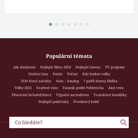
Populární témata
Jak zhubnout
Nejlepší filmy 2024
Nejlepší horory
TV program
Změna času
Partie
Počasí
Kdy budou volby
ZOO Nové začátky
Auto – katalog
7 pádů Honzy Dědka
Volby 2025
Svařené víno
Tatarák podle Pohlreicha
Aloe vera
Pěstování lichořeřišnice
Výpočet ascendentu
Tvarohové knedlíky
Nejlepší palačinky
Švestkový koláč