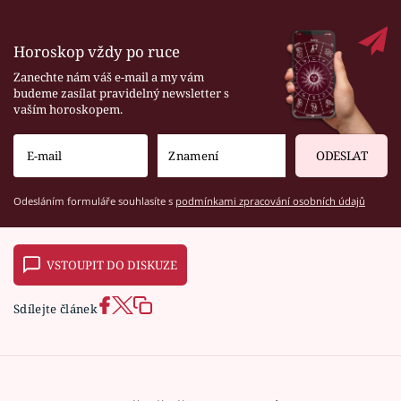
Horoskop vždy po ruce
Zanechte nám váš e-mail a my vám
budeme zasílat pravidelný newsletter s
vaším horoskopem.
ODESLAT
Odesláním formuláře souhlasíte s
podmínkami zpracování osobních údajů
VSTOUPIT DO DISKUZE
Sdílejte článek