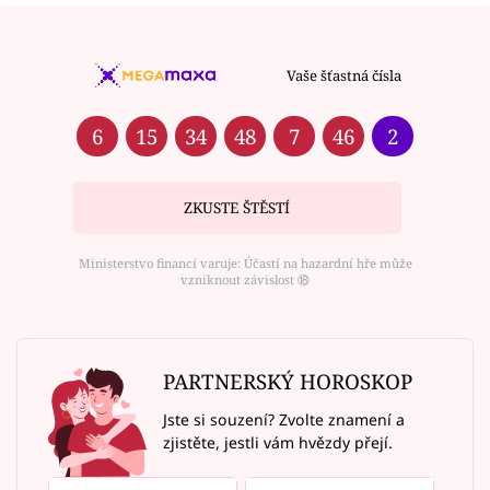
Vaše šťastná čísla
6
15
34
48
7
46
2
ZKUSTE ŠTĚSTÍ
Ministerstvo financí varuje: Účastí na hazardní hře může
vzniknout závislost ⑱
PARTNERSKÝ HOROSKOP
Jste si souzení? Zvolte znamení a
zjistěte, jestli vám hvězdy přejí.