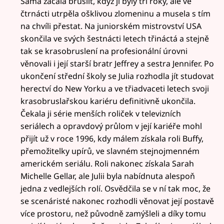
Sama začala bruslit, když jí byly tři roky, ale ve
čtrnácti utrpěla ošklivou zlomeninu a musela s tím
na chvíli přestat. Na juniorském mistrovství USA
skončila ve svých šestnácti letech třináctá a stejně
tak se krasobruslení na profesionální úrovni
věnovali i její starší bratr Jeffrey a sestra Jennifer. Po
ukončení střední školy se Julia rozhodla jít studovat
herectví do New Yorku a ve třiadvaceti letech svoji
krasobruslařskou kariéru definitivně ukončila.
Čekala ji série menších roliček v televizních
seriálech a opravdový průlom v její kariéře mohl
přijít už v roce 1996, kdy málem získala roli Buffy,
přemožitelky upírů, ve slavném stejnojmenném
americkém seriálu. Roli nakonec získala Sarah
Michelle Gellar, ale Julii byla nabídnuta alespoň
jedna z vedlejších rolí. Osvědčila se v ní tak moc, že
se scenáristé nakonec rozhodli věnovat její postavě
více prostoru, než původně zamýšleli a díky tomu