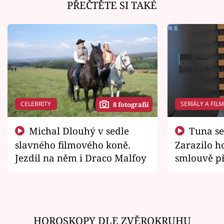
PŘEČTĚTE SI TAKÉ
CELEBRITY
SERIÁLY A FIL
8 fotografií
Michal Dlouhý v sedle
Tuna se chtěl vrátit domů.
slavného filmového koně.
Zarazilo ho
Jezdil na něm i Draco Malfoy
smlouvě př
zemřít
HOROSKOPY DLE ZVĚROKRUHU