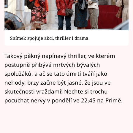
Horoskopy
Sledujte prima+
Filmový festival Karlovy Vary
Snímek spojuje akci, thriller i drama
Pořady
Takový pěkný napínavý thriller, ve kterém
Mámy sobě
postupně přibývá mrtvých bývalých
spolužáků, a ač se tato úmrtí tváří jako
Přihlášení
nehody, brzy začne být jasné, že jsou ve
skutečnosti vraždami! Nechte si trochu
pocuchat nervy v pondělí ve 22.45 na Primě.
Sledujte nás