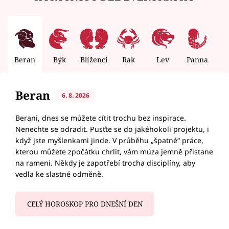
Beran
Býk
Blíženci
Rak
Lev
Panna
V
Beran
6. 8. 2026
Berani, dnes se můžete cítit trochu bez inspirace.
Nenechte se odradit. Pusťte se do jakéhokoli projektu, i
když jste myšlenkami jinde. V průběhu „špatné“ práce,
kterou můžete zpočátku chrlit, vám múza jemně přistane
na rameni. Někdy je zapotřebí trocha disciplíny, aby
vedla ke slastné odměně.
CELÝ HOROSKOP PRO DNEŠNÍ DEN