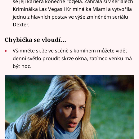
se její kariéra konečně rozjela. Zahrála si v seriálech
Kriminálka Las Vegas i Kriminálka Miami a vytvořila
jednu z hlavních postav ve výše zmíněném seriálu
Dexter.
Chybička se vloudí…
Všimněte si, že ve scéně s komínem můžete vidět
denní světlo proudit skrze okna, zatímco venku má
být noc.