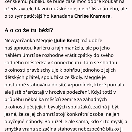
Ženskému publiku se bude zase moc dobře koukat na
představitele hlavní mužské role, ne příliš známého, ale
o to sympatičtějšího Kanaďana
Chrise Kramera
.
A o co že tu běží?
Newyorčanka Meggie (
Julie Benz
) má dobře
našlápnutou kariéru a fajn manžela, ale po jeho
náhlém úmrtí se rozhodne vrátit zpátky do svého
rodného městečka v Connecticutu. Tam se shodou
okolností právě schyluje k pohřbu jednoho z jejích
dětských přátel, spolužáka ze školy. Meggie je
postupně vtahována do sítě vzpomínek, které pomalu
ale jistě přerůstají v hrozivé podezření. Když totiž v
průběhu několika měsíců zemře za záhadných
okolností pět jejích bývalých spolužáků, začíná jí být
jasné, že za jejich smrtí stojí konkrétní osoba, ne jen
obyčejné náhody. Bohužel je ale sama, kdo si to myslí, a
smyčka vraha se začíná stahovat nebezpečně blízko jí