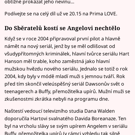
obtížné prokázat jeho nevinu…
Podívejte se na celý díl už ve 20.15 na Prima LOVE.
Do Sběratelů kostí se Angelovi nechtělo
Když se v roce 2004 připravoval první pilot a hlavně
námět na nový seriál, jenž by se měl odlišovat od
všudypřítomných kriminálek, hlavní tvůrce seriálu Hart
Hanson měl trable, koho zaměstná jako hlavní
mužskou hvězdu nového seriálu. Jednalo se totiž o rok
2004, kdy byly v módě mladí muži s jemnou tváří. Rok
před tím skončil veleúspěšný seriál Dawsonův svět o
teenagerech a Buffy, přemožitelka upírů. Mužní muži se
zkušenostmi zkrátka nebyli na programu dne.
Naštestí vedoucí televizního studia Dana Walden
doporučila Hartovi svalnatého Davida Boreanaze. Ten
byl na vrcholu slávy se svým upírem Angelem v seriálu
Buffy, přemožitelka upírů (v rámci vzhledu tak silně