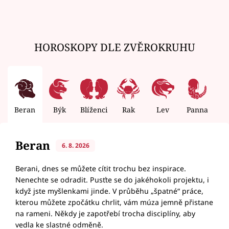
HOROSKOPY DLE ZVĚROKRUHU
Beran
Býk
Blíženci
Rak
Lev
Panna
V
Beran
6. 8. 2026
Berani, dnes se můžete cítit trochu bez inspirace.
Nenechte se odradit. Pusťte se do jakéhokoli projektu, i
když jste myšlenkami jinde. V průběhu „špatné“ práce,
kterou můžete zpočátku chrlit, vám múza jemně přistane
na rameni. Někdy je zapotřebí trocha disciplíny, aby
vedla ke slastné odměně.