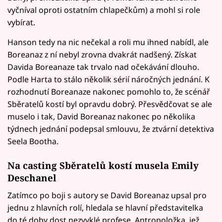
vyčníval oproti ostatním chlapečkům) a mohl si role
vybírat.
Hanson tedy na nic nečekal a roli mu ihned nabídl, ale
Boreanaz z ní nebyl zrovna dvakrát nadšený. Získat
Davida Boreanaze tak trvalo nad očekávání dlouho.
Podle Harta to stálo několik sérií náročných jednání. K
rozhodnutí Boreanaze nakonec pomohlo to, že scénář
Sběratelů kostí byl opravdu dobrý. Přesvědčovat se ale
muselo i tak, David Boreanaz nakonec po několika
týdnech jednání podepsal smlouvu, že ztvární detektiva
Seela Bootha.
Na casting Sběratelů kostí musela Emily
Deschanel
Zatímco po boji s autory se David Boreanaz upsal pro
jednu z hlavních rolí, hledala se hlavní představitelka
do té doby dost nezvyklé profese. Antropoložka, jež