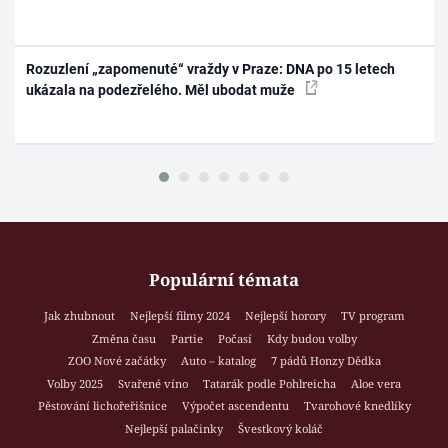
Rozuzlení „zapomenuté“ vraždy v Praze: DNA po 15 letech
ukázala na podezřelého. Měl ubodat muže
Populární témata
Jak zhubnout
Nejlepší filmy 2024
Nejlepší horory
TV program
Změna času
Partie
Počasí
Kdy budou volby
ZOO Nové začátky
Auto – katalog
7 pádů Honzy Dědka
Volby 2025
Svařené víno
Tatarák podle Pohlreicha
Aloe vera
Pěstování lichořeřišnice
Výpočet ascendentu
Tvarohové knedlíky
Nejlepší palačinky
Švestkový koláč