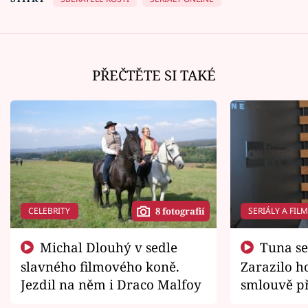
PŘEČTĚTE SI TAKÉ
CELEBRITY
SERIÁLY A FIL
8 fotografií
Michal Dlouhý v sedle
Tuna se chtěl vrátit domů.
slavného filmového koně.
Zarazilo ho
Jezdil na něm i Draco Malfoy
smlouvě př
zemřít