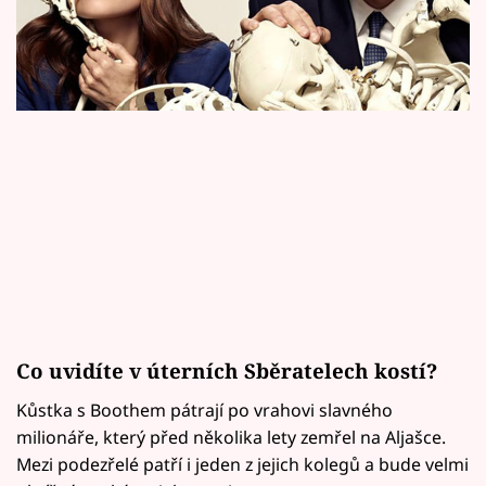
Horoskopy
Sledujte prima+
Filmový festival Karlovy Vary
Pořady
Mámy sobě
Přihlášení
Sledujte nás
Co uvidíte v úterních Sběratelech kostí?
Kůstka s Boothem pátrají po vrahovi slavného
milionáře, který před několika lety zemřel na Aljašce.
Mezi podezřelé patří i jeden z jejich kolegů a bude velmi