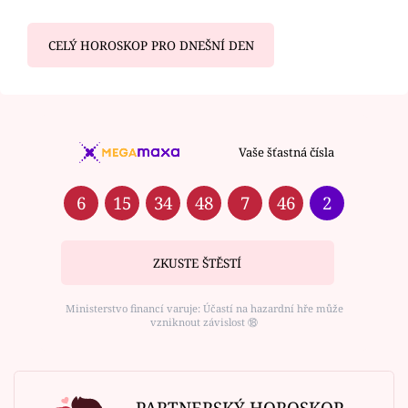
CELÝ HOROSKOP PRO DNEŠNÍ DEN
Vaše šťastná čísla
6
15
34
48
7
46
2
ZKUSTE ŠTĚSTÍ
Ministerstvo financí varuje: Účastí na hazardní hře může
vzniknout závislost ⑱
PARTNERSKÝ HOROSKOP