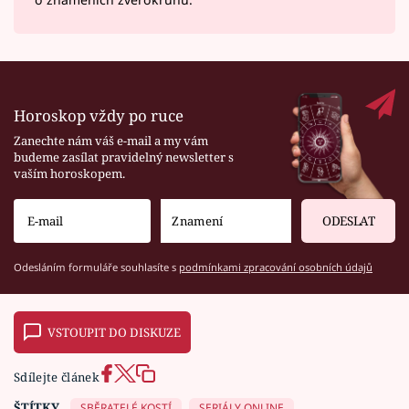
Horoskop vždy po ruce
Zanechte nám váš e-mail a my vám
budeme zasílat pravidelný newsletter s
vaším horoskopem.
ODESLAT
Odesláním formuláře souhlasíte s
podmínkami zpracování osobních údajů
VSTOUPIT DO DISKUZE
Sdílejte článek
ŠTÍTKY
SBĚRATELÉ KOSTÍ
SERIÁLY ONLINE