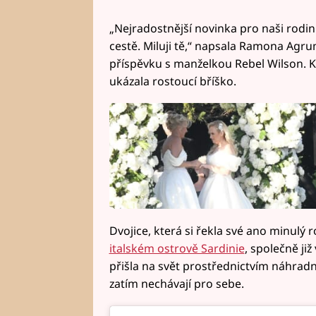
„Nejradostnější novinka pro naši rodin
cestě. Miluji tě,“ napsala Ramona Agr
příspěvku s manželkou Rebel Wilson. K 
ukázala rostoucí bříško.
Dvojice, která si řekla své ano minulý 
italském ostrově Sardinie
, společně ji
přišla na svět prostřednictvím náhradní
zatím nechávají pro sebe.