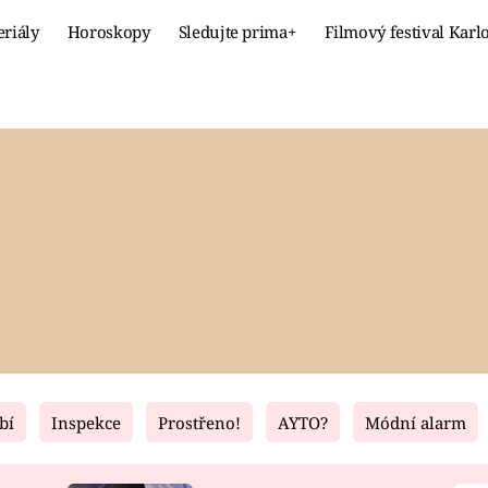
eriály
Horoskopy
Sledujte prima+
Filmový festival Karl
Celebrity
Recept
MÓDA A KRÁSA
HLAVNÍ JÍ
VZTAHY A SEX
SLADKÉ
PRIMA MAMINKA
ZDRAVÉ
bí
Inspekce
Prostřeno!
AYTO?
Módní alarm
Fresh
Living
RECEPTY
BYDLENÍ