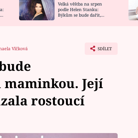
Velká věštba na srpen
NOVINKY
ZAHRADA
a:
podle Helen Stanku:
y
Býkům se bude dařit,
VIDEORECEPTY
DESIGN
Vodnáře čeká jízda
haela Vlčková
SDÍLET
 bude
 maminkou. Její
zala rostoucí