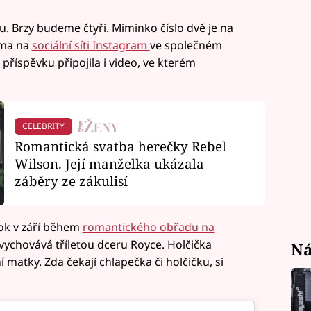
u. Brzy budeme čtyři. Miminko číslo dvě je na
uma na
sociální síti Instagram
ve společném
příspěvku připojila i video, ve kterém
CELEBRITY
Romantická svatba herečky Rebel
Wilson. Její manželka ukázala
záběry ze zákulisí
rok v září během
romantického obřadu na
ž vychovává tříletou dceru Royce. Holčička
Ná
 matky. Zda čekají chlapečka či holčičku, si