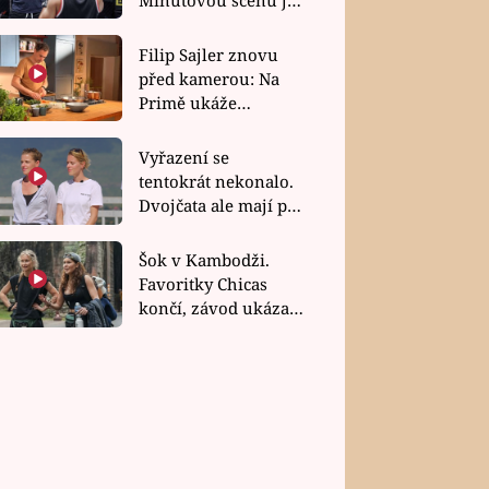
bez dubla
Filip Sajler znovu
před kamerou: Na
Primě ukáže
poctivou kuchyni i
rychlé recepty
Vyřazení se
tentokrát nekonalo.
Dvojčata ale mají po
uzavření třetí etapy
závodu nůž na krku
Šok v Kambodži.
Favoritky Chicas
končí, závod ukázal
svou nejtvrdší tvář