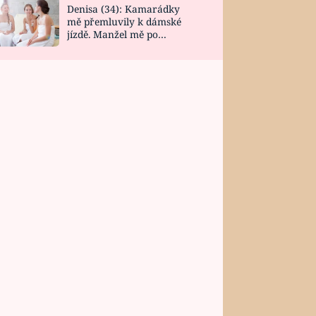
Denisa (34): Kamarádky
mě přemluvily k dámské
jízdě. Manžel mě po
návratu zaskočil