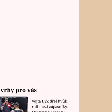
vrhy pro vás
Vojta Dyk dřel kvůli
roli mezi zápasníky.
Minutovou scénu jel