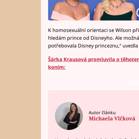
K homosexuální orientaci se Wilson přih
hledám prince od Disneyho. Ale možná
potřebovala Disney princeznu,“ uvedla
Šárka Krausová promluvila o těhotenst
koním:
Fai
Autor článku
Michaela Vlčková