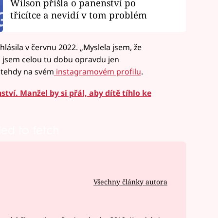
Wilson přišla o panenství po
třicítce a nevidí v tom problém
lásila v červnu 2022. „Myslela jsem, že
 jsem celou tu dobu opravdu jen
 tehdy na svém
instagramovém profilu
.
ví. Manžel by si přál, aby dítě tíhlo ke
led to fetch
Všechny články autora