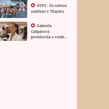
AYTO - Za scénou
natáčení v Thajsku
Gabriela
Gášpárová
promluvila o vztahu
a zakládání rodiny