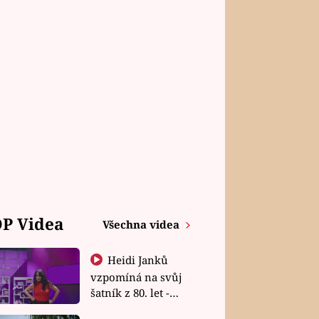
P Videa
Všechna videa
Heidi Janků
vzpomíná na svůj
šatník z 80. let -
Shopaholičky