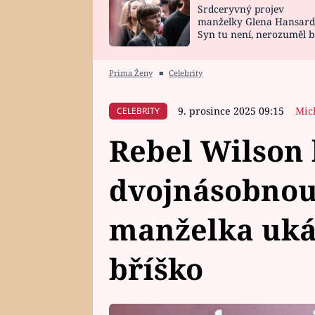
Srdceryvný projev
SNÁŘ
CELEBRITY
manželky Glena Hansard
Syn tu není, nerozuměl b
HOROSKOP NA
VAŘENÍ
tomu, vysvětlila
ROK 2023
Prima Ženy
■
Celebrity
9. prosince 2025 09:15
Mic
CELEBRITY
Rebel Wilson
dvojnásobnou
manželka uká
bříško