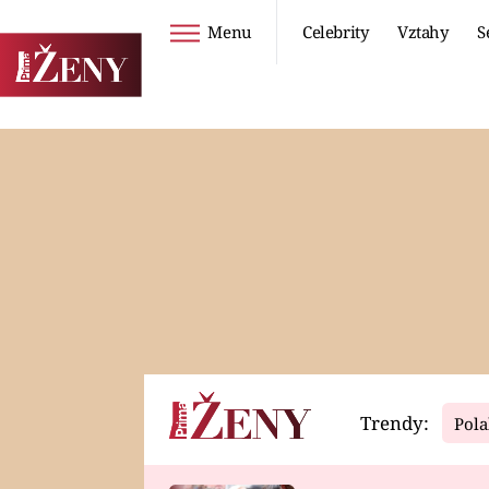
Menu
Celebrity
Vztahy
S
Seriály
Životní styl
ZOO
DIETY A HUBNUTÍ
PROSTŘENO!
CESTOVÁNÍ A
DOVOLENÁ
DUCH
ZDRAVÍ
Trendy:
Pola
Horoskopy
Video
ASTROČLÁNKY
SERIÁLY