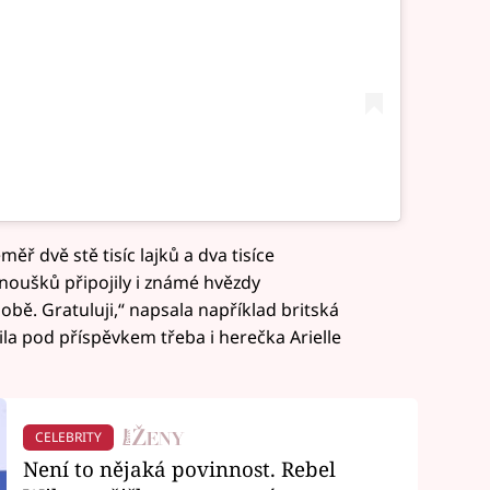
ř dvě stě tisíc lajků a dva tisíce
oušků připojily i známé hvězdy
obě. Gratuluji,“ napsala například britská
la pod příspěvkem třeba i herečka Arielle
CELEBRITY
Není to nějaká povinnost. Rebel