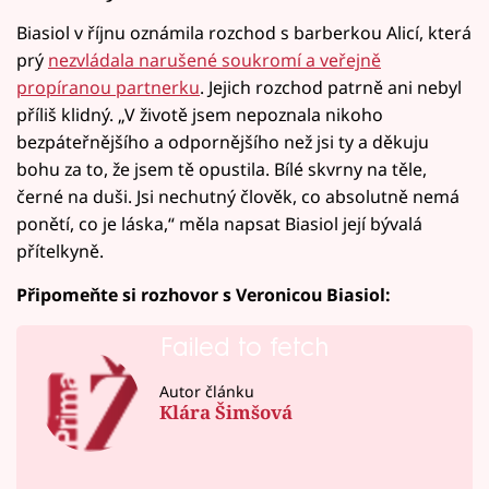
Biasiol v říjnu oznámila rozchod s barberkou Alicí, která
prý
nezvládala narušené soukromí a veřejně
propíranou partnerku
. Jejich rozchod patrně ani nebyl
příliš klidný. „V životě jsem nepoznala nikoho
bezpáteřnějšího a odpornějšího než jsi ty a děkuju
bohu za to, že jsem tě opustila. Bílé skvrny na těle,
černé na duši. Jsi nechutný člověk, co absolutně nemá
ponětí, co je láska,“ měla napsat Biasiol její bývalá
přítelkyně.
Připomeňte si rozhovor s Veronicou Biasiol:
Failed to fetch
Autor článku
Klára Šimšová