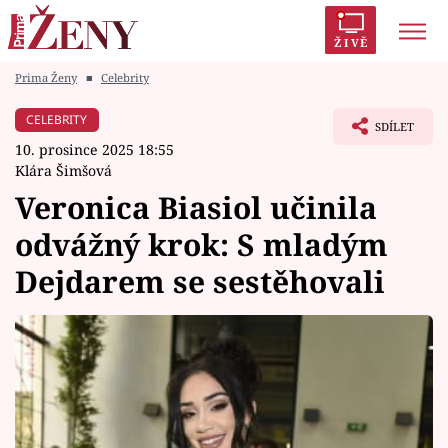
ŽIVĚ
Prima Ženy
■
Celebrity
Trendy:
Polabí
Inspekce
Prostřeno!
AYTO?
CELEBRITY
SDÍLET
Módní alarm
Zrádci
Proměny
10. prosince 2025 18:55
Klára Šimšová
Veronica Biasiol učinila
odvážný krok: S mladým
Témata
Dejdarem se sestěhovali
Celebrity
Vztahy
Seriály