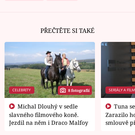
PŘEČTĚTE SI TAKÉ
CELEBRITY
SERIÁLY A FIL
8 fotografií
Michal Dlouhý v sedle
Tuna se chtěl vrátit domů.
slavného filmového koně.
Zarazilo ho
Jezdil na něm i Draco Malfoy
smlouvě př
zemřít