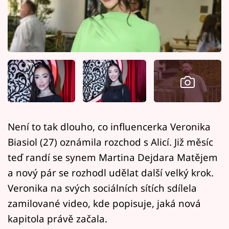
Horoskopy
Sledujte prima+
Filmový festival Karlovy Vary
Pořady
Mámy sobě
Není to tak dlouho, co influencerka Veronika
Přihlášení
Biasiol (27) oznámila rozchod s Alicí. Již měsíc
teď randí se synem Martina Dejdara Matějem
a nový pár se rozhodl udělat další velký krok.
Sledujte nás
Veronika na svých sociálních sítích sdílela
zamilované video, kde popisuje, jaká nová
kapitola právě začala.