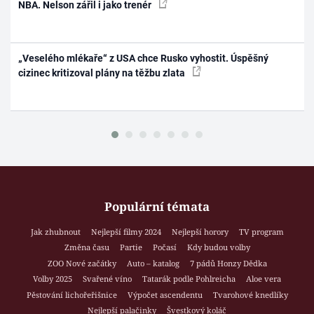
NBA. Nelson zářil i jako trenér
„Veselého mlékaře“ z USA chce Rusko vyhostit. Úspěšný
cizinec kritizoval plány na těžbu zlata
Populární témata
Jak zhubnout
Nejlepší filmy 2024
Nejlepší horory
TV program
Změna času
Partie
Počasí
Kdy budou volby
ZOO Nové začátky
Auto – katalog
7 pádů Honzy Dědka
Volby 2025
Svařené víno
Tatarák podle Pohlreicha
Aloe vera
Pěstování lichořeřišnice
Výpočet ascendentu
Tvarohové knedlíky
Nejlepší palačinky
Švestkový koláč