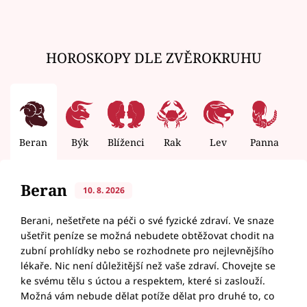
HOROSKOPY DLE ZVĚROKRUHU
Beran
Býk
Blíženci
Rak
Lev
Panna
V
Beran
10. 8. 2026
Berani, nešetřete na péči o své fyzické zdraví. Ve snaze
ušetřit peníze se možná nebudete obtěžovat chodit na
zubní prohlídky nebo se rozhodnete pro nejlevnějšího
lékaře. Nic není důležitější než vaše zdraví. Chovejte se
ke svému tělu s úctou a respektem, které si zaslouží.
Možná vám nebude dělat potíže dělat pro druhé to, co