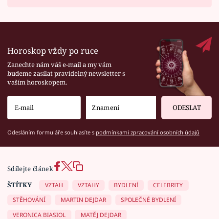
Horoskop vždy po ruce
Zanechte nám váš e-mail a my vám
budeme zasílat pravidelný newsletter s
vaším horoskopem.
ODESLAT
Odesláním formuláře souhlasíte s
podmínkami zpracování osobních údajů
Sdílejte článek
ŠTÍTKY
VZTAH
VZTAHY
BYDLENÍ
CELEBRITY
STĚHOVÁNÍ
MARTIN DEJDAR
SPOLEČNÉ BYDLENÍ
VERONICA BIASIOL
MATĚJ DEJDAR