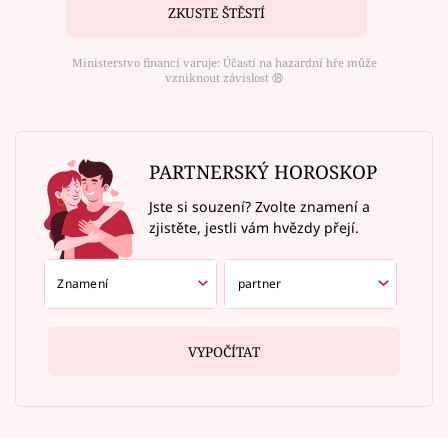
ZKUSTE ŠTĚSTÍ
Ministerstvo financí varuje: Účastí na hazardní hře může
vzniknout závislost ⑱
PARTNERSKÝ HOROSKOP
Jste si souzení? Zvolte znamení a
zjistěte, jestli vám hvězdy přejí.
VYPOČÍTAT