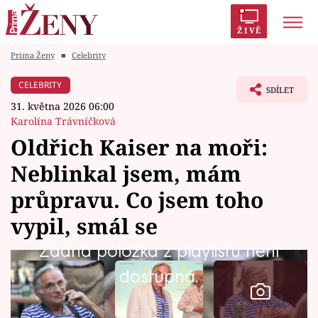
ŽIVĚ
Prima Ženy
■
Celebrity
Trendy:
Polabí
Inspekce
Prostřeno!
AYTO?
CELEBRITY
SDÍLET
Módní alarm
Zrádci
Proměny
31. května 2026 06:00
Karolína Trávníčková
Oldřich Kaiser na moři:
Neblinkal jsem, mám
Témata
průpravu. Co jsem toho
Celebrity
vypil, smál se
Žádná položka z playlistu není
Vztahy
dostupná.
Seriály