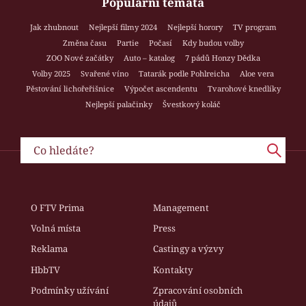
Populární témata
Jak zhubnout
Nejlepší filmy 2024
Nejlepší horory
TV program
Změna času
Partie
Počasí
Kdy budou volby
ZOO Nové začátky
Auto – katalog
7 pádů Honzy Dědka
Volby 2025
Svařené víno
Tatarák podle Pohlreicha
Aloe vera
Pěstování lichořeřišnice
Výpočet ascendentu
Tvarohové knedlíky
Nejlepší palačinky
Švestkový koláč
O FTV Prima
Management
Volná místa
Press
Reklama
Castingy a výzvy
HbbTV
Kontakty
Podmínky užívání
Zpracování osobních
údajů