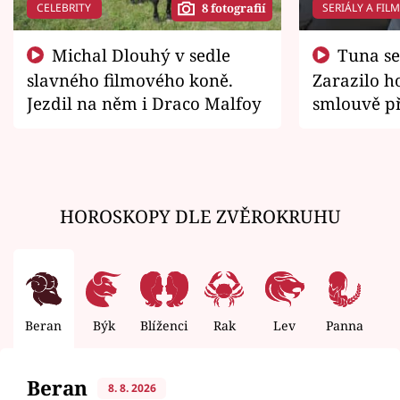
CELEBRITY
SERIÁLY A FIL
8 fotografií
Michal Dlouhý v sedle
Tuna se chtěl vrátit domů.
slavného filmového koně.
Zarazilo ho
Jezdil na něm i Draco Malfoy
smlouvě př
zemřít
HOROSKOPY DLE ZVĚROKRUHU
Beran
Býk
Blíženci
Rak
Lev
Panna
V
Beran
8. 8. 2026