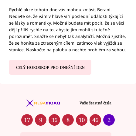
Rychlé akce tohoto dne vás mohou zmást, Berani.
Nedivte se, že vám v hlavě víří poslední události týkající
se lásky a romantiky. Možná budete mít pocit, že se věci
dějí příliš rychle na to, abyste jim mohli skutečně
porozumět. Snažte se nebýt tak analytičtí. Možná zjistíte,
že se honíte za ztraceným cílem, zatímco vlak vyjíždí ze
stanice. Naskočte na palubu a nechte problém za sebou.
CELÝ HOROSKOP PRO DNEŠNÍ DEN
Vaše šťastná čísla
17
9
36
8
10
46
2