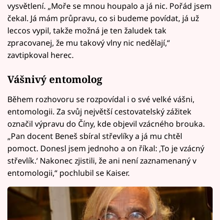
vysvětlení. „Moře se mnou houpalo a já nic. Pořád jsem
čekal. Já mám průpravu, co si budeme povídat, já už
leccos vypil, takže možná je ten žaludek tak
zpracovanej, že mu takový vlny nic nedělají,“
zavtipkoval herec.
Vášnivý entomolog
Během rozhovoru se rozpovídal i o své velké vášni,
entomologii. Za svůj největší cestovatelský zážitek
označil výpravu do Číny, kde objevil vzácného brouka.
„Pan docent Beneš sbíral střevlíky a já mu chtěl
pomoct. Donesl jsem jednoho a on říkal: ‚To je vzácný
střevlík.‘ Nakonec zjistili, že ani není zaznamenaný v
entomologii,“ pochlubil se Kaiser.