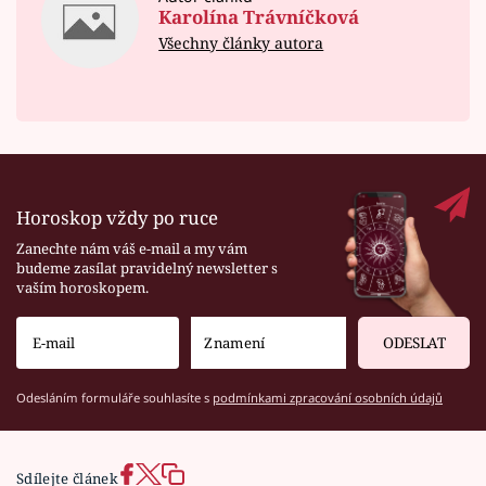
Karolína Trávníčková
Všechny články autora
Horoskop vždy po ruce
Zanechte nám váš e-mail a my vám
budeme zasílat pravidelný newsletter s
vaším horoskopem.
ODESLAT
Odesláním formuláře souhlasíte s
podmínkami zpracování osobních údajů
Sdílejte článek