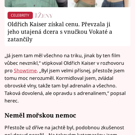
CELEBRITY
Oldřich Kaiser získal cenu. Převzala ji
jeho utajená dcera s vnučkou Vokaté a
zatančily
„Já jsem tam měl všechno na triku, jinak by ten film
vůbec nevznikl,“ vtipkoval Oldřich Kaiser v rozhovoru
pro
Showtime
. „Byl jsem velmi přísnej, přestože jsem
tomu moc nerozuměl. Kormidloval jsem, zvládal
obrovské vlny, takže tam byl adrenalin a všechno.
Taková dovolená, ale opravdu s adrenalinem,“ popsal
herec.
Neměl mořskou nemoc
Přestože už dříve na jachtě byl, podobnou zkušenost