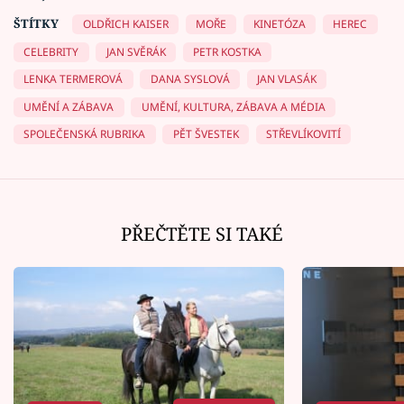
ŠTÍTKY
OLDŘICH KAISER
MOŘE
KINETÓZA
HEREC
CELEBRITY
JAN SVĚRÁK
PETR KOSTKA
LENKA TERMEROVÁ
DANA SYSLOVÁ
JAN VLASÁK
UMĚNÍ A ZÁBAVA
UMĚNÍ, KULTURA, ZÁBAVA A MÉDIA
SPOLEČENSKÁ RUBRIKA
PĚT ŠVESTEK
STŘEVLÍKOVITÍ
PŘEČTĚTE SI TAKÉ