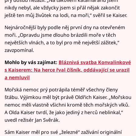
prý dosud nezažil. „Na takovém katamaránu jsem
nikdy nebyl, ale vždycky jsem si přál nějak zakončit
ještě ten můj živůtek na lodi, na moři,“ svěřil se Kaiser.
Nejnáročnější byly podle něj první dny na otevřeném
moři. „Opravdu jsme dlouho brázdili moře v těch
největších vlnách, a to byl pro mě největší zážitek,“
zavzpomínal.
Mohlo by vás zajímat:
Bláznivá svatba Konvalinkové
s Kaiserem: Na herce řval číšník, oddávající se urazil
a nemluvil
Mořská nemoc prý potrápila téměř všechny členy
štábu. Výjimkou měl být právě Oldřich Kaiser. „Mořskou
nemoc měli vlastně všichni kromě těch mořských vlků.
A Olda Kaiser tvrdí, že jako jediný z herců neblinkal,“
uvedl režisér Jan Svěrák.
Sám Kaiser měl pro své „železné“ zažívání originální