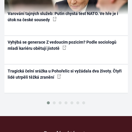
Varování tajných služeb: Putin chystá test NATO. Ve hře je i
útok na české sousedy
Vyhýbá se generace Z vedoucím pozicím? Podle sociologů
mladí kariéru obětují jistotě
Tragická čelní srážka u Pohořelic si vyžádala dva životy. Čtyři
lidé utrpěli těžká zranění