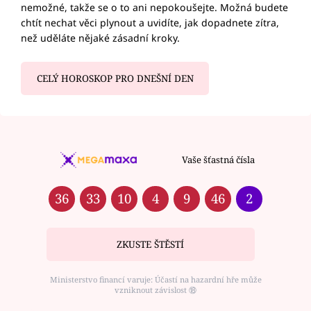
nemožné, takže se o to ani nepokoušejte. Možná budete
chtít nechat věci plynout a uvidíte, jak dopadnete zítra,
než uděláte nějaké zásadní kroky.
CELÝ HOROSKOP PRO DNEŠNÍ DEN
Vaše šťastná čísla
36
33
10
4
9
46
2
ZKUSTE ŠTĚSTÍ
Ministerstvo financí varuje: Účastí na hazardní hře může
vzniknout závislost ⑱