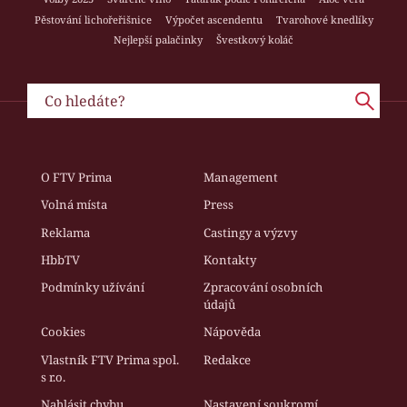
Pěstování lichořeřišnice
Výpočet ascendentu
Tvarohové knedlíky
Nejlepší palačinky
Švestkový koláč
O FTV Prima
Management
Volná místa
Press
Reklama
Castingy a výzvy
HbbTV
Kontakty
Podmínky užívání
Zpracování osobních
údajů
Cookies
Nápověda
Vlastník FTV Prima spol.
Redakce
s r.o.
Nahlásit chybu
Nastavení soukromí