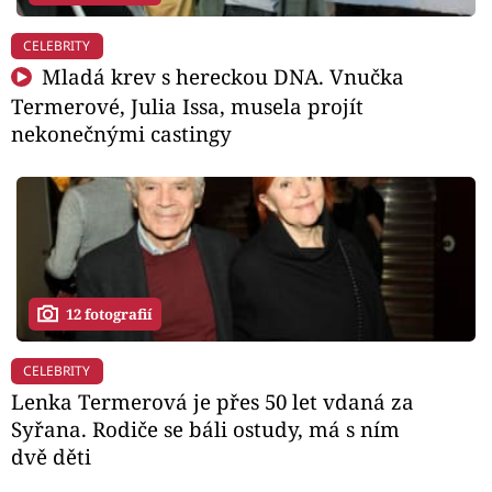
CELEBRITY
Mladá krev s hereckou DNA. Vnučka
Termerové, Julia Issa, musela projít
nekonečnými castingy
12 fotografií
CELEBRITY
Lenka Termerová je přes 50 let vdaná za
Syřana. Rodiče se báli ostudy, má s ním
dvě děti