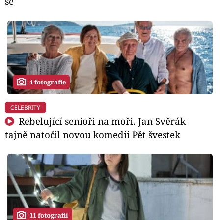
se
4 fotografie
CELEBRITY
Rebelující senioři na moři. Jan Svěrák
tajně natočil novou komedii Pět švestek
11 fotografií