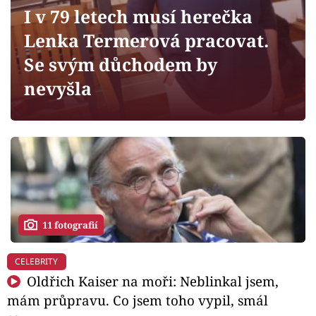
Horoskopy
I v 79 letech musí herečka
Sledujte prima+
Lenka Termerová pracovat.
Se svým důchodem by
Filmový festival Karlovy Vary
nevyšla
Pořady
Mámy sobě
Přihlášení
11 fotografií
Sledujte nás
CELEBRITY
Oldřich Kaiser na moři: Neblinkal jsem,
mám průpravu. Co jsem toho vypil, smál