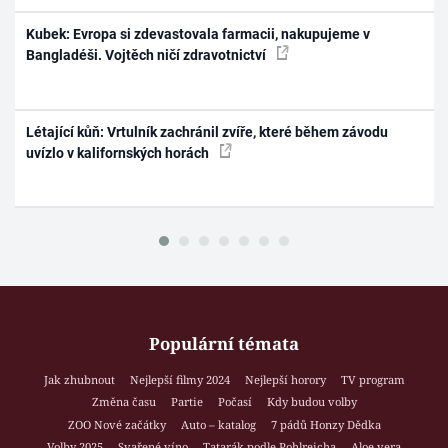
Kubek: Evropa si zdevastovala farmacii, nakupujeme v
Bangladéši. Vojtěch ničí zdravotnictví
Létající kůň: Vrtulník zachránil zvíře, které během závodu
uvízlo v kalifornských horách
Populární témata
Jak zhubnout
Nejlepší filmy 2024
Nejlepší horory
TV program
Změna času
Partie
Počasí
Kdy budou volby
ZOO Nové začátky
Auto – katalog
7 pádů Honzy Dědka
Volby 2025
Svařené víno
Tatarák podle Pohlreicha
Aloe vera