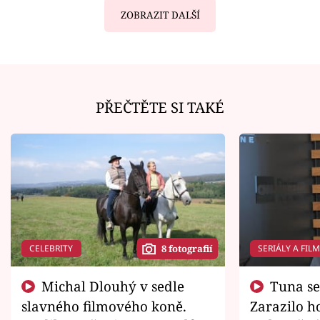
ZOBRAZIT DALŠÍ
PŘEČTĚTE SI TAKÉ
CELEBRITY
SERIÁLY A FIL
8 fotografií
Michal Dlouhý v sedle
Tuna se chtěl vrátit domů.
slavného filmového koně.
Zarazilo ho