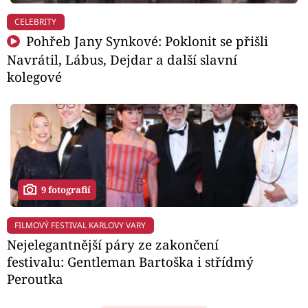
CELEBRITY
Pohřeb Jany Synkové: Poklonit se přišli
Navrátil, Lábus, Dejdar a další slavní
kolegové
9 fotografií
FILMOVÝ FESTIVAL KARLOVY VARY
Nejelegantnější páry ze zakončení
festivalu: Gentleman Bartoška i střídmý
Peroutka