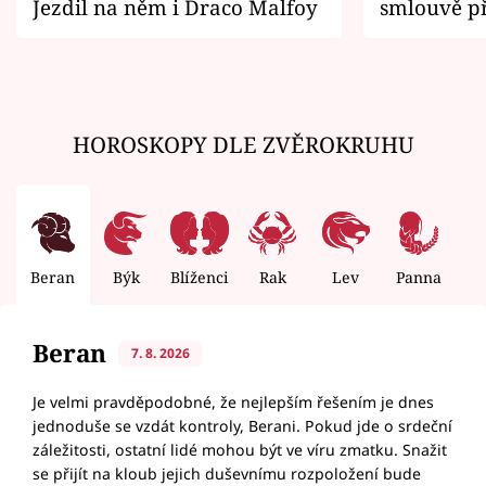
Jezdil na něm i Draco Malfoy
smlouvě př
zemřít
HOROSKOPY DLE ZVĚROKRUHU
Beran
Býk
Blíženci
Rak
Lev
Panna
V
Beran
7. 8. 2026
Je velmi pravděpodobné, že nejlepším řešením je dnes
jednoduše se vzdát kontroly, Berani. Pokud jde o srdeční
záležitosti, ostatní lidé mohou být ve víru zmatku. Snažit
se přijít na kloub jejich duševnímu rozpoložení bude