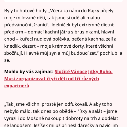
Byly to hotové hody. „Včera za námi do Rajky přijely
moje milované děti, tak jsme si udělali malou
předvánoční ‚žranici‘. Jídelníček byl extrémně dietní:
předkrm – domácí kachní játra s brusinkami, hlavní
chod – kuřecí nudlová polévka, pečená kachna, zelí a
knedlík, dezert – moje krémové dorty, které všichni
zbožňují. Hlavně můj syn a můj budoucí zeť,“ pochlubila
se.
Mohlo by vás zajímat:
Složité Vánoce Jitky Boho.
Musí zorganizovat čtyři děti od tří různých
expartnerů
„Tak jsme všichni prostě jen odfukovali. A aby toho
nebylo málo, tak dnes po obědě – řízky a salát – jsme
vyrazili do Mošoně nakoupit dobroty na trh a dodělat
se langošem. Ježíšek mi už přinesl dárečky a navíc jim