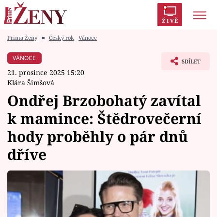
ŽIVĚ
Prima Ženy
■
Český rok
Vánoce
Trendy:
Polabí
Inspekce
Prostřeno!
AYTO?
VÁNOCE
SDÍLET
Módní alarm
Zrádci
Proměny
21. prosince 2025 15:20
Klára Šimšová
Ondřej Brzobohatý zavítal
k mamince: Štědrovečerní
Témata
hody proběhly o pár dnů
Celebrity
dříve
Vztahy
Seriály