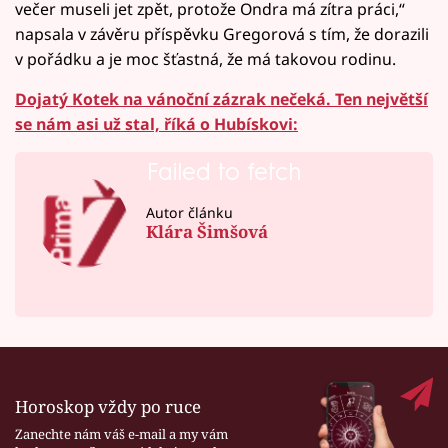
večer museli jet zpět, protože Ondra má zítra práci,“
napsala v závěru příspěvku Gregorová s tím, že dorazili
v pořádku a je moc šťastná, že má takovou rodinu.
Dojatý Kotek na vánoční zázrak nečeká. Ten největší
se nám asi už stal, říká o Hubískovi:
Failed to fetch
Autor článku
Klára Šimšová
Horoskop vždy po ruce
Zanechte nám váš e-mail a my vám