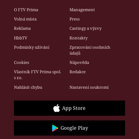
O FTV Prima
Management
Volná místa
Press
Reklama
Castingy a výzvy
HbbTV
Kontakty
Podmínky užívání
Zpracování osobních
údajů
Cookies
Nápověda
Vlastník FTV Prima spol.
Redakce
s r.o.
Nahlásit chybu
Nastavení soukromí
App Store
Google Play