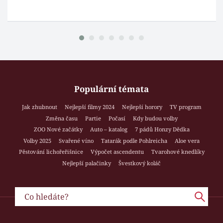
Populární témata
Jak zhubnout
Nejlepší filmy 2024
Nejlepší horory
TV program
Změna času
Partie
Počasí
Kdy budou volby
ZOO Nové začátky
Auto – katalog
7 pádů Honzy Dědka
Volby 2025
Svařené víno
Tatarák podle Pohlreicha
Aloe vera
Pěstování lichořeřišnice
Výpočet ascendentu
Tvarohové knedlíky
Nejlepší palačinky
Švestkový koláč