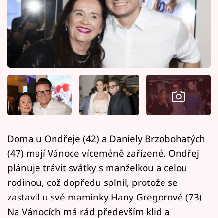
Horoskopy
Sledujte prima+
Filmový festival Karlovy Vary
Pořady
Mámy sobě
Přihlášení
Doma u Ondřeje (42) a Daniely Brzobohatých
(47) mají Vánoce víceméně zařízené. Ondřej
Sledujte nás
plánuje trávit svátky s manželkou a celou
rodinou, což dopředu splnil, protože se
zastavil u své maminky Hany Gregorové (73).
Na Vánocích má rád především klid a