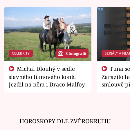
CELEBRITY
SERIÁLY A FIL
8 fotografií
Michal Dlouhý v sedle
Tuna se chtěl vrátit domů.
slavného filmového koně.
Zarazilo ho
Jezdil na něm i Draco Malfoy
smlouvě př
zemřít
HOROSKOPY DLE ZVĚROKRUHU