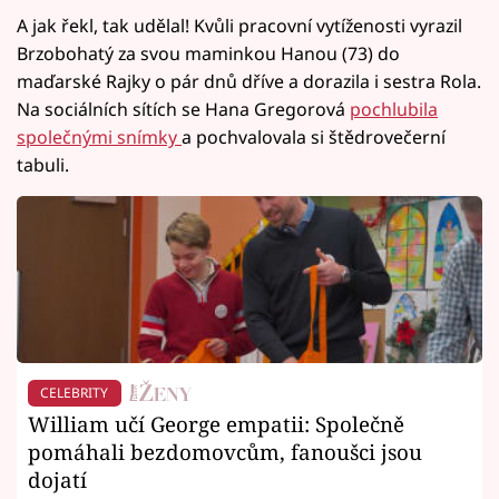
A jak řekl, tak udělal! Kvůli pracovní vytíženosti vyrazil
Brzobohatý za svou maminkou Hanou (73) do
maďarské Rajky o pár dnů dříve a dorazila i sestra Rola.
Na sociálních sítích se Hana Gregorová
pochlubila
společnými snímky
a pochvalovala si štědrovečerní
tabuli.
CELEBRITY
William učí George empatii: Společně
pomáhali bezdomovcům, fanoušci jsou
dojatí