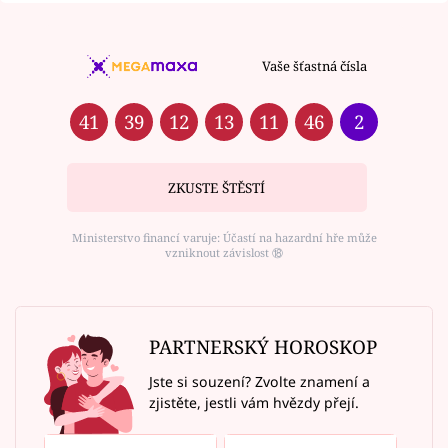
Vaše šťastná čísla
41
39
12
13
11
46
2
ZKUSTE ŠTĚSTÍ
Ministerstvo financí varuje: Účastí na hazardní hře může
vzniknout závislost ⑱
PARTNERSKÝ HOROSKOP
Jste si souzení? Zvolte znamení a
zjistěte, jestli vám hvězdy přejí.