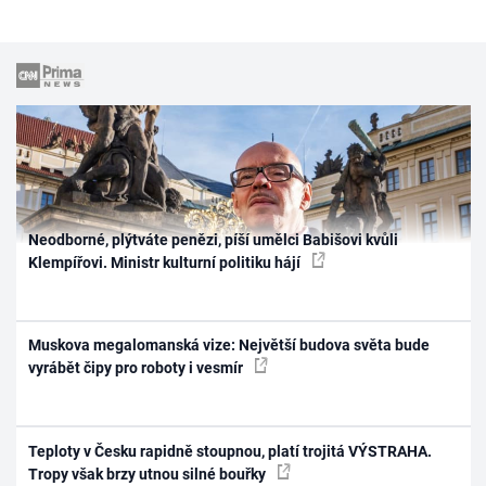
Neodborné, plýtváte penězi, píší umělci Babišovi kvůli
Klempířovi. Ministr kulturní politiku hájí
Muskova megalomanská vize: Největší budova světa bude
vyrábět čipy pro roboty i vesmír
Teploty v Česku rapidně stoupnou, platí trojitá VÝSTRAHA.
Tropy však brzy utnou silné bouřky