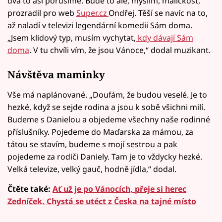
dva to asi porušíme. Bude to ale, myslím, maličkost,“
prozradil pro web
Super.cz
Ondřej. Těší se navíc na to,
až naladí v televizi legendární komedii Sám doma.
„Jsem klidový typ, musím vychytat,
kdy dávají Sám
doma
. V tu chvíli vím, že jsou Vánoce,“ dodal muzikant.
Návštěva maminky
Vše má naplánované. „Doufám, že budou veselé. Je to
hezké, když se sejde rodina a jsou k sobě všichni milí.
Budeme s Danielou a objedeme všechny naše rodinné
příslušníky. Pojedeme do Maďarska za mámou, za
tátou se stavím, budeme s mojí sestrou a pak
pojedeme za rodiči Daniely. Tam je to vždycky hezké.
Velká televize, velký gauč, hodně jídla,“ dodal.
Čtěte také:
Ať už je po Vánocích, přeje si herec
Zedníček. Chystá se utéct z Česka na tajné místo