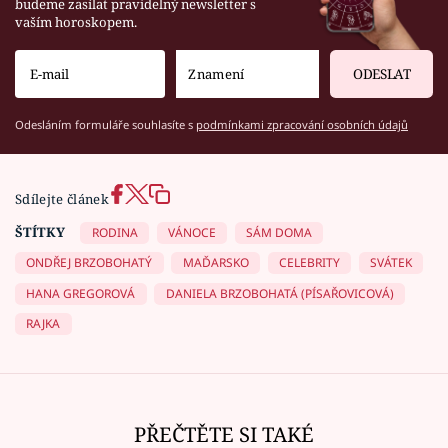
budeme zasílat pravidelný newsletter s
vaším horoskopem.
ODESLAT
Odesláním formuláře souhlasíte s
podmínkami zpracování osobních údajů
Sdílejte článek
ŠTÍTKY
RODINA
VÁNOCE
SÁM DOMA
ONDŘEJ BRZOBOHATÝ
MAĎARSKO
CELEBRITY
SVÁTEK
HANA GREGOROVÁ
DANIELA BRZOBOHATÁ (PÍSAŘOVICOVÁ)
RAJKA
PŘEČTĚTE SI TAKÉ