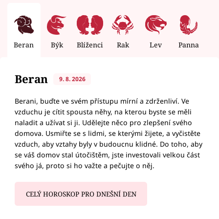
Beran
Býk
Blíženci
Rak
Lev
Panna
V
Beran
9. 8. 2026
Berani, buďte ve svém přístupu mírní a zdrženliví. Ve
vzduchu je cítit spousta něhy, na kterou byste se měli
naladit a užívat si ji. Udělejte něco pro zlepšení svého
domova. Usmiřte se s lidmi, se kterými žijete, a vyčistěte
vzduch, aby vztahy byly v budoucnu klidné. Do toho, aby
se váš domov stal útočištěm, jste investovali velkou část
svého já, proto si ho važte a pečujte o něj.
CELÝ HOROSKOP PRO DNEŠNÍ DEN