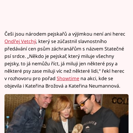
Češi jsou národem pejskařů a výjimkou není ani herec
Ondřej Vetchý
, který se zúčastnil slavnostního
předávání cen psům záchranářům s názvem Statečné
psí srdce. „Někdo je pejskař, který miluje všechny
pejsky, to já nemůžu říct, já miluji jen některé psy a
některé psy zase miluji víc než některé lidi,“ řekl herec
v rozhovoru pro pořad
Showtime
na akci, kde se
objevila i Kateřina Brožová a Kateřina Neumannová.