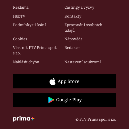
Reklama
Castingy a výzvy
HbbTV
Kontakty
Podmínky užívání
Zpracování osobních
údajů
Cookies
Nápověda
Vlastník FTV Prima spol.
Redakce
s r.o.
Nahlásit chybu
Nastavení soukromí
App Store
Google Play
© FTV Prima spol. s r.o.