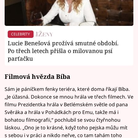
CELEBRITY
Lucie Benešová prožívá smutné období.
Po třech letech přišla o milovanou psí
parťačku
Filmová hvězda Bíba
Sám je páníčkem fenky teriéra, které doma říkají Bíba.
„Je úžasná. Dokonce se mnou hrála ve třech filmech. Ve
filmu Prezidentka hrála v Betlémském světle od pana
Svěráka a hrála v Pohádkách pro Emu, takže má i
bohatou filmografii,“ pochlubil se svou čtyřnohou
láskou. „Ono je to krásné, když toho pejska můžu mít
s sebou i v práci a nikdo neřve, co tam tahám toho