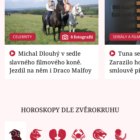
CELEBRITY
SERIÁLY A FIL
8 fotografií
Michal Dlouhý v sedle
Tuna se chtěl vrátit domů.
slavného filmového koně.
Zarazilo ho
Jezdil na něm i Draco Malfoy
smlouvě př
zemřít
HOROSKOPY DLE ZVĚROKRUHU