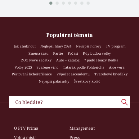
Populární témata
Jak zhubnout
Nejlepší filmy 2024
Nejlepší horory
TV program
Změna času
Partie
Počasí
Kdy budou volby
ZOO Nové začátky
Auto – katalog
7 pádů Honzy Dědka
Volby 2025
Svařené víno
Tatarák podle Pohlreicha
Aloe vera
Pěstování lichořeřišnice
Výpočet ascendentu
Tvarohové knedlíky
Nejlepší palačinky
Švestkový koláč
O FTV Prima
Management
Volná místa
Press