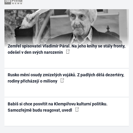
Zemřel spisovatel Vladimír Páral. Na jeho knihy se stály fronty,
odešel v den svých narozenin
Rusko mění osudy zmizelých vojáků. Z padlých dělá dezertéry,
rodiny přicházejí o miliony
Babiš si chce posvítit na Klempířovu kulturní politiku.
Samozřejmě budu reagovat, uvedl