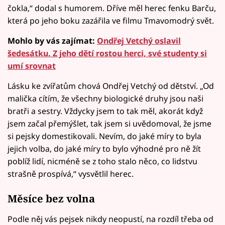
čokla,“ dodal s humorem. Dříve měl herec fenku Barču,
která po jeho boku zazářila ve filmu Tmavomodrý svět.
Mohlo by vás zajímat:
Ondřej Vetchý oslavil
šedesátku. Z jeho dětí rostou herci, své studenty si
umí srovnat
Lásku ke zvířatům chová Ondřej Vetchý od dětství. „Od
malička cítím, že všechny biologické druhy jsou naši
bratři a sestry. Vždycky jsem to tak měl, akorát když
jsem začal přemýšlet, tak jsem si uvědomoval, že jsme
si pejsky domestikovali. Nevím, do jaké míry to byla
jejich volba, do jaké míry to bylo výhodné pro ně žít
poblíž lidí, nicméně se z toho stalo něco, co lidstvu
strašně prospívá,“ vysvětlil herec.
Měsíce bez volna
Podle něj vás pejsek nikdy neopustí, na rozdíl třeba od