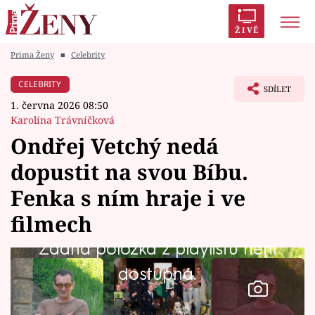
ŽIVĚ
Prima Ženy
■
Celebrity
Trendy:
Polabí
Inspekce
Prostřeno!
AYTO?
CELEBRITY
SDÍLET
Módní alarm
Zrádci
Proměny
1. června 2026 08:50
Karolína Trávníčková
Ondřej Vetchý nedá
dopustit na svou Bíbu.
Témata
Fenka s ním hraje i ve
Celebrity
filmech
Žádná položka z playlistu není
Vztahy
dostupná.
Seriály