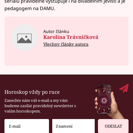
seriálů pravidelně vystupuje i na divadelním jevišti a je
pedagogem na DAMU.
Autor článku
Karolína Trávníčková
Všechny články autora
Horoskop vždy po ruce
Zanechte nám váš e-mail a my vám
budeme zasílat pravidelný newsletter s
vaším horoskopem.
ODESLAT