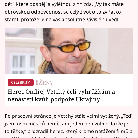
dětí, které dospějí a vylétnou z hnízda. „Vy tak máte
obrovskou odpovědnost se celý život o to zvířátko
starat, protože je na vás absolutně závislé,“ uvedl.
CELEBRITY
Herec Ondřej Vetchý čelí vyhrůžkám a
nenávisti kvůli podpoře Ukrajiny
Po pracovní stránce je Vetchý stále velmi vytížený. „Teď
jsem osm měsíců neměl ani jeden den volno. Takže je
to těžké,“ prozradil herec, který kromě natáčení filmů a