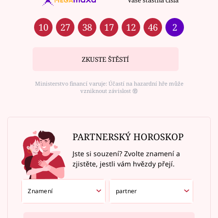
Vaše šťastná čísla
10
27
38
17
12
46
2
ZKUSTE ŠTĚSTÍ
Ministerstvo financí varuje: Účastí na hazardní hře může
vzniknout závislost ⑱
PARTNERSKÝ HOROSKOP
Jste si souzení? Zvolte znamení a
zjistěte, jestli vám hvězdy přejí.