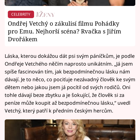
CELEBRITY
Ondřej Vetchý o zákulisí filmu Pohádky
pro Emu. Nejhorší scéna? Rvačka s Jiřím
Dvořákem
Láska, kterou dokážou dát psi svým páníčkům, je podle
Ondřeje Vetchého něčím naprosto unikátním. „Já jsem
spíše fascinován tím, jak bezpodmínečnou lásku nám
dávají. Je to něco, co pociťuje nezávadný člověk ke svým
dětem nebo jakou jsem já pocítil od svých rodičů. Oni
tohle dávají beze zbytku a je šokující, že člověk si za
peníze může koupit až bezpodmínečnou lásku,“ uvedl
Vetchý, který patří k předním českým hercům.