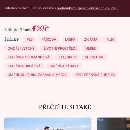
Odesláním formuláře souhlasíte s
podmínkami zpracování osobních údajů
Sdílejte článek
ŠTÍTKY
PES
PŘÍRODA
LÁSKA
ZVÍŘATA
FILM
ONDŘEJ VETCHÝ
ŽIVOTNÍ PROSTŘEDÍ
HEREC
KATEŘINA NEUMANNOVÁ
CELEBRITY
SHOWTIME
KATEŘINA BROŽOVÁ
UMĚNÍ A ZÁBAVA
UMĚNÍ, KULTURA, ZÁBAVA A MÉDIA
SPOLEČENSKÁ RUBRIKA
PŘEČTĚTE SI TAKÉ