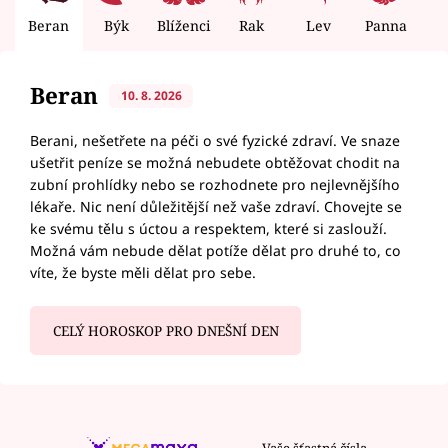
Beran
Býk
Blíženci
Rak
Lev
Panna
V
Beran
10. 8. 2026
Berani, nešetřete na péči o své fyzické zdraví. Ve snaze
ušetřit peníze se možná nebudete obtěžovat chodit na
zubní prohlídky nebo se rozhodnete pro nejlevnějšího
lékaře. Nic není důležitější než vaše zdraví. Chovejte se
ke svému tělu s úctou a respektem, které si zaslouží.
Možná vám nebude dělat potíže dělat pro druhé to, co
víte, že byste měli dělat pro sebe.
CELÝ HOROSKOP PRO DNEŠNÍ DEN