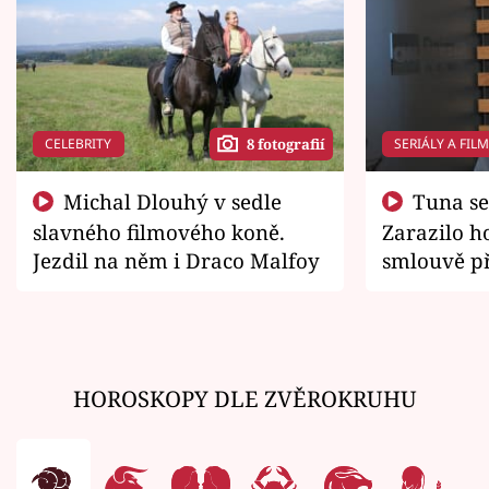
CELEBRITY
SERIÁLY A FIL
8 fotografií
Michal Dlouhý v sedle
Tuna se chtěl vrátit domů.
slavného filmového koně.
Zarazilo ho
Jezdil na něm i Draco Malfoy
smlouvě př
zemřít
HOROSKOPY DLE ZVĚROKRUHU