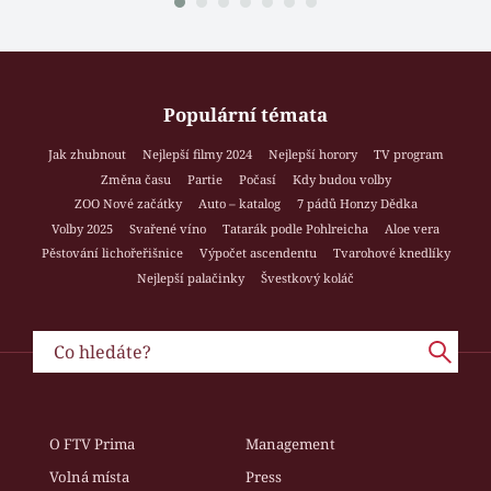
Populární témata
Jak zhubnout
Nejlepší filmy 2024
Nejlepší horory
TV program
Změna času
Partie
Počasí
Kdy budou volby
ZOO Nové začátky
Auto – katalog
7 pádů Honzy Dědka
Volby 2025
Svařené víno
Tatarák podle Pohlreicha
Aloe vera
Pěstování lichořeřišnice
Výpočet ascendentu
Tvarohové knedlíky
Nejlepší palačinky
Švestkový koláč
O FTV Prima
Management
Volná místa
Press