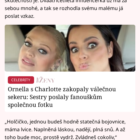
skutečnosti je. Dvaatřicetiletá influencerka už má za
sebou mnohé, a tak se rozhodla svému malému já
poslat vzkaz.
CELEBRITY
Ornella s Charlotte zakopaly válečnou
sekeru: Sestry poslaly fanouškům
společnou fotku
„Holčičko, jednou budeš hodně statečná bojovnice,
máma lvice. Naplněná láskou, nadějí, plná snů. A až
toho bude moc, prostě vydrž. Zvládneš cokoliv,“