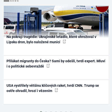
Na pokraji tragédie: Ukrajinské letadlo, které ohrožoval v
Lipsku dron, bylo naložené municí
Přilákat migranty do Česka? Sami by odešli, tvrdí expert. Mluví
i o politické sebevraždě
USA vystřílely většinu klíčových raket, tvrdí CNN. Trump se
ostře ohradil, hrozí i vězením