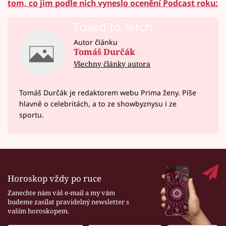
tom, co jim podle nich vyneslo ocenění Podcast roku:
Failed to fetch
Autor článku
Tomáš Durčák
Všechny články autora
Tomáš Durčák je redaktorem webu Prima ženy. Píše
hlavně o celebritách, a to ze showbyznysu i ze
sportu.
Horoskop vždy po ruce
Zanechte nám váš e-mail a my vám
budeme zasílat pravidelný newsletter s
vaším horoskopem.