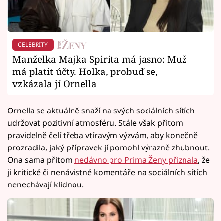
CELEBRITY
Manželka Majka Spirita má jasno: Muž
má platit účty. Holka, probuď se,
vzkázala jí Ornella
Ornella se aktuálně snaží na svých sociálních sítích
udržovat pozitivní atmosféru. Stále však přitom
pravidelně čelí třeba vtíravým výzvám, aby konečně
prozradila, jaký přípravek jí pomohl výrazně zhubnout.
Ona sama přitom
nedávno pro Prima Ženy přiznala
, že
ji kritické či nenávistné komentáře na sociálních sítích
nenechávají klidnou.