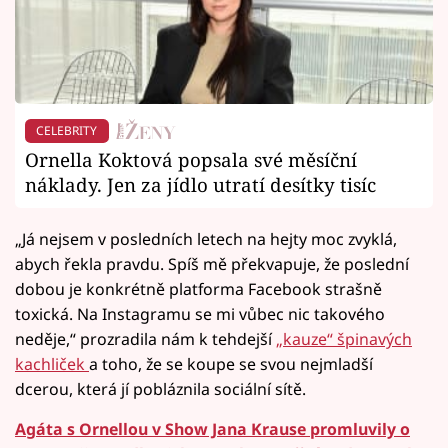
CELEBRITY
Ornella Koktová popsala své měsíční
náklady. Jen za jídlo utratí desítky tisíc
„Já nejsem v posledních letech na hejty moc zvyklá,
abych řekla pravdu. Spíš mě překvapuje, že poslední
dobou je konkrétně platforma Facebook strašně
toxická. Na Instagramu se mi vůbec nic takového
neděje,“ prozradila nám k tehdejší
„kauze“ špinavých
kachliček
a toho, že se koupe se svou nejmladší
dcerou, která jí pobláznila sociální sítě.
Agáta s Ornellou v Show Jana Krause promluvily o