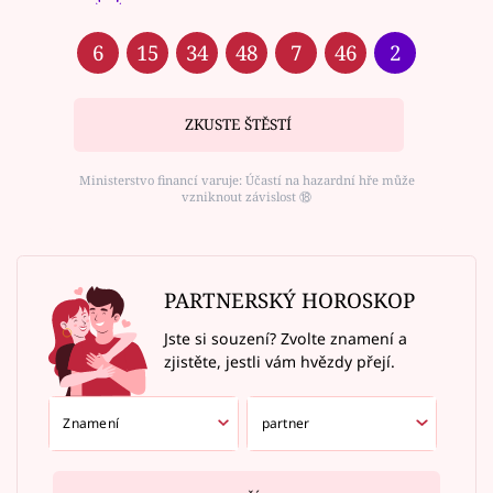
6
15
34
48
7
46
2
ZKUSTE ŠTĚSTÍ
Ministerstvo financí varuje: Účastí na hazardní hře může
vzniknout závislost ⑱
PARTNERSKÝ HOROSKOP
Jste si souzení? Zvolte znamení a
zjistěte, jestli vám hvězdy přejí.