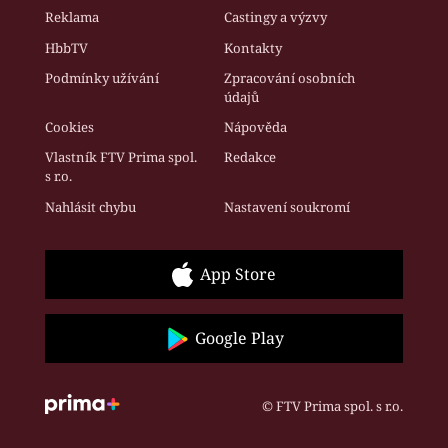
Reklama
Castingy a výzvy
HbbTV
Kontakty
Podmínky užívání
Zpracování osobních
údajů
Cookies
Nápověda
Vlastník FTV Prima spol.
Redakce
s r.o.
Nahlásit chybu
Nastavení soukromí
App Store
Google Play
© FTV Prima spol. s r.o.