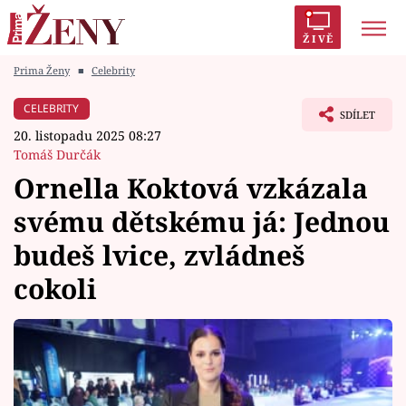
ŽIVĚ
Prima Ženy
■
Celebrity
Trendy:
Polabí
Inspekce
Prostřeno!
AYTO?
CELEBRITY
SDÍLET
Módní alarm
Zrádci
Proměny
20. listopadu 2025 08:27
Tomáš Durčák
Ornella Koktová vzkázala
svému dětskému já: Jednou
Témata
budeš lvice, zvládneš
Celebrity
cokoli
Vztahy
Seriály