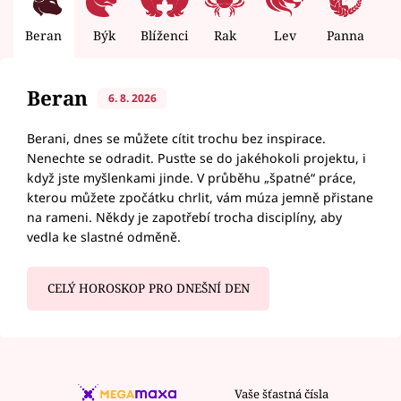
Beran
Býk
Blíženci
Rak
Lev
Panna
V
Beran
6. 8. 2026
Berani, dnes se můžete cítit trochu bez inspirace.
Nenechte se odradit. Pusťte se do jakéhokoli projektu, i
když jste myšlenkami jinde. V průběhu „špatné“ práce,
kterou můžete zpočátku chrlit, vám múza jemně přistane
na rameni. Někdy je zapotřebí trocha disciplíny, aby
vedla ke slastné odměně.
CELÝ HOROSKOP PRO DNEŠNÍ DEN
Vaše šťastná čísla