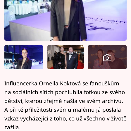
Horoskopy
Sledujte prima+
Filmový festival Karlovy Vary
Pořady
Mámy sobě
Přihlášení
Influencerka Ornella Koktová se fanouškům
na sociálních sítích pochlubila fotkou ze svého
Sledujte nás
dětství, kterou zřejmě našla ve svém archivu.
A při té příležitosti svému malému já poslala
vzkaz vycházející z toho, co už všechno v životě
zažila.