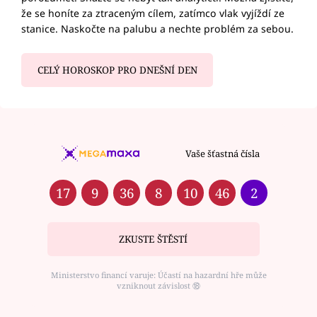
že se honíte za ztraceným cílem, zatímco vlak vyjíždí ze
stanice. Naskočte na palubu a nechte problém za sebou.
CELÝ HOROSKOP PRO DNEŠNÍ DEN
Vaše šťastná čísla
17
9
36
8
10
46
2
ZKUSTE ŠTĚSTÍ
Ministerstvo financí varuje: Účastí na hazardní hře může
vzniknout závislost ⑱