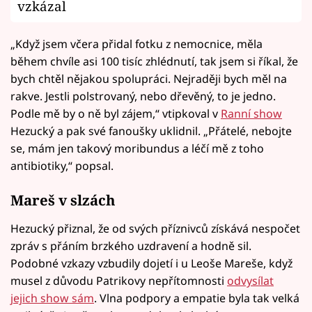
vzkázal
„Když jsem včera přidal fotku z nemocnice, měla
během chvíle asi 100 tisíc zhlédnutí, tak jsem si říkal, že
bych chtěl nějakou spolupráci. Nejraději bych měl na
rakve. Jestli polstrovaný, nebo dřevěný, to je jedno.
Podle mě by o ně byl zájem,“ vtipkoval v
Ranní show
Hezucký a pak své fanoušky uklidnil. „Přátelé, nebojte
se, mám jen takový moribundus a léčí mě z toho
antibiotiky,“ popsal.
Mareš v slzách
Hezucký přiznal, že od svých příznivců získává nespočet
zpráv s přáním brzkého uzdravení a hodně sil.
Podobné vzkazy vzbudily dojetí i u Leoše Mareše, když
musel z důvodu Patrikovy nepřítomnosti
odvysílat
jejich show sám
. Vlna podpory a empatie byla tak velká