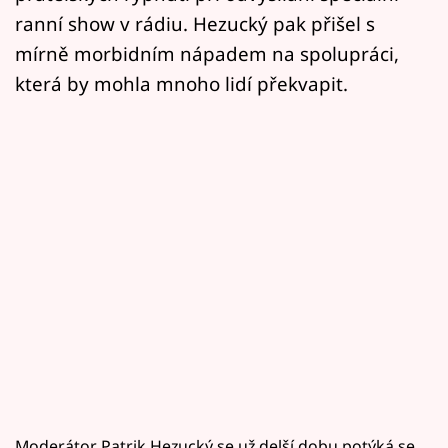
ranní show v rádiu. Hezucký pak přišel s
mírně morbidním nápadem na spolupráci,
která by mohla mnoho lidí překvapit.
Moderátor Patrik Hezucký se už delší dobu potýká se