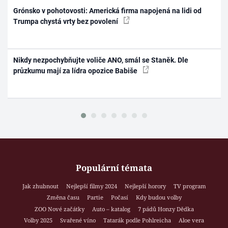
Grónsko v pohotovosti: Americká firma napojená na lidi od
Trumpa chystá vrty bez povolení
Nikdy nezpochybňujte voliče ANO, smál se Staněk. Dle
průzkumu mají za lídra opozice Babiše
Populární témata
Jak zhubnout
Nejlepší filmy 2024
Nejlepší horory
TV program
Změna času
Partie
Počasí
Kdy budou volby
ZOO Nové začátky
Auto – katalog
7 pádů Honzy Dědka
Volby 2025
Svařené víno
Tatarák podle Pohlreicha
Aloe vera