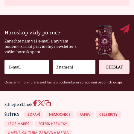
Horoskop vždy po ruce
Zanechte nám váš e-mail a my vám
budeme zasílat pravidelný newsletter s
vaším horoskopem.
ODESLAT
Odesláním formuláře souhlasíte s
podmínkami zpracování osobních údajů
Sdílejte článek
ŠTÍTKY
ZDRAVÍ
NEMOCNICE
RAKEV
CELEBRITY
LEOŠ MAREŠ
PATRIK HEZUCKÝ
UMĚNÍ, KULTURA, ZÁBAVA A MÉDIA