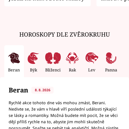
zemřít
HOROSKOPY DLE ZVĚROKRUHU
Beran
Býk
Blíženci
Rak
Lev
Panna
V
Beran
8. 8. 2026
Rychlé akce tohoto dne vás mohou zmást, Berani.
Nedivte se, že vám v hlavě víří poslední události týkající
se lásky a romantiky. Možná budete mít pocit, že se věci
dějí příliš rychle na to, abyste jim mohli skutečně
porozumět. Snažte se nebýt tak analytičtí. Možná zjistíte,