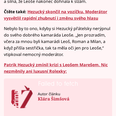
a silná, že Leoše nakonec dohnala k slzám.
Čtěte také:
Hezucký skončil na vozíčku. Moderátor
vysvětlil rapidní zhubnutí i změnu svého hlasu
Nebylo by to ono, kdyby si Hezucký přátelsky nerýpnul
do svého dobrého kamaráda Leoše. „Jen prozradím,
včera za mnou byli kamarádi Leoš, Roman a Milan, a
když přišla sestřička, tak ta měla oči jen pro Leoše,“
vtipkoval nemocný moderátor.
Patrik Hezucký zmínil krizi s Leošem Marešem. Nic
nezměnily ani luxusní Rolexky:
Failed to fetch
Autor článku
Klára Šimšová