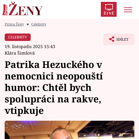
ŽIVĚ
Prima Ženy
■
Celebrity
Trendy:
Polabí
Inspekce
Prostřeno!
AYTO?
CELEBRITY
SDÍLET
Módní alarm
Zrádci
Proměny
19. listopadu 2025 15:43
Klára Šimšová
Patrika Hezuckého v
nemocnici neopouští
Témata
humor: Chtěl bych
Celebrity
spolupráci na rakve,
vtipkuje
Vztahy
Seriály