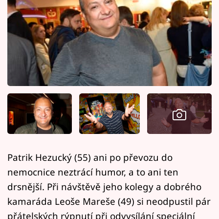
Horoskopy
Sledujte prima+
Filmový festival Karlovy Vary
Pořady
Mámy sobě
Přihlášení
Patrik Hezucký (55) ani po převozu do
Sledujte nás
nemocnice neztrácí humor, a to ani ten
drsnější. Při návštěvě jeho kolegy a dobrého
kamaráda Leoše Mareše (49) si neodpustil pár
přátelských rýpnutí při odvysílání speciální