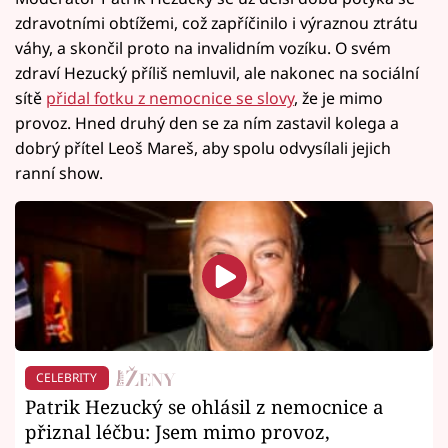
zdravotními obtížemi, což zapříčinilo i výraznou ztrátu
váhy, a skončil proto na invalidním vozíku. O svém
zdraví Hezucký příliš nemluvil, ale nakonec na sociální
sítě
přidal fotku z nemocnice se slovy
, že je mimo
provoz. Hned druhý den se za ním zastavil kolega a
dobrý přítel Leoš Mareš, aby spolu odvysílali jejich
ranní show.
CELEBRITY
Patrik Hezucký se ohlásil z nemocnice a
přiznal léčbu: Jsem mimo provoz,