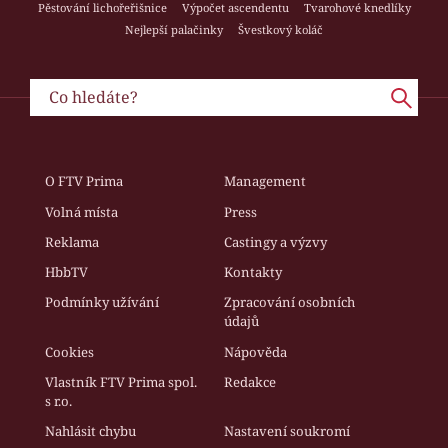
Pěstování lichořeřišnice
Výpočet ascendentu
Tvarohové knedlíky
Nejlepší palačinky
Švestkový koláč
O FTV Prima
Management
Volná místa
Press
Reklama
Castingy a výzvy
HbbTV
Kontakty
Podmínky užívání
Zpracování osobních
údajů
Cookies
Nápověda
Vlastník FTV Prima spol.
Redakce
s r.o.
Nahlásit chybu
Nastavení soukromí