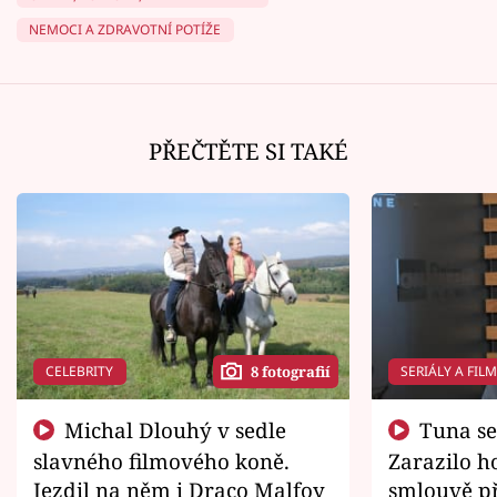
NEMOCI A ZDRAVOTNÍ POTÍŽE
PŘEČTĚTE SI TAKÉ
CELEBRITY
SERIÁLY A FIL
8 fotografií
Michal Dlouhý v sedle
Tuna se chtěl vrátit domů.
slavného filmového koně.
Zarazilo ho
Jezdil na něm i Draco Malfoy
smlouvě př