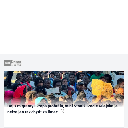
Boj s migranty Evropa prohrála, míní Stoniš. Podle Mlejnka je
nelze jen tak chytit za límec